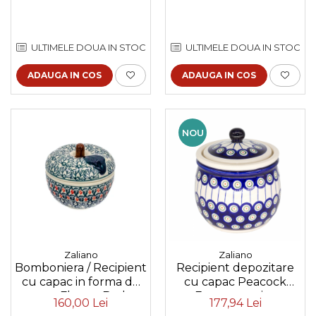
ULTIMELE DOUA IN STOC
ULTIMELE DOUA IN STOC
ADAUGA IN COS
ADAUGA IN COS
NOU
Zaliano
Zaliano
Bomboniera / Recipient
Recipient depozitare
cu capac in forma de
cu capac Peacock
mar Flower Bed,
Eyes, ceramica
160,00 Lei
177,94 Lei
ceramica smaltuita,
smaltuita, pictat