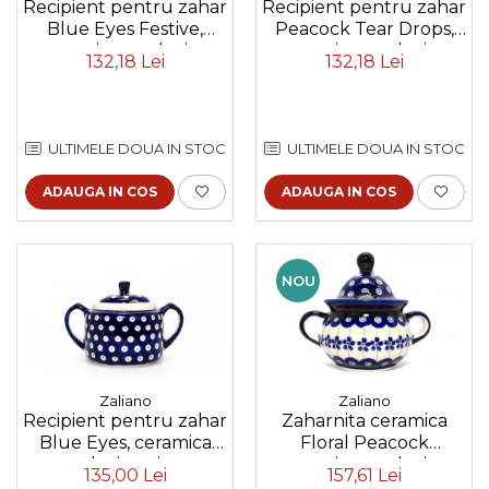
Recipient pentru zahar
Recipient pentru zahar
Blue Eyes Festive,
Peacock Tear Drops,
ceramica smaltuita,
ceramica smaltuita,
132,18 Lei
132,18 Lei
pictat manual, 350 ml
pictat manual, 350 ml
ULTIMELE DOUA IN STOC
ULTIMELE DOUA IN STOC
ADAUGA IN COS
ADAUGA IN COS
NOU
Zaliano
Zaliano
Recipient pentru zahar
Zaharnita ceramica
Blue Eyes, ceramica
Floral Peacock
smaltuita, pictat
ceramica smaltuita,
135,00 Lei
157,61 Lei
manual, 350 ml
pictata manual, 350 ml