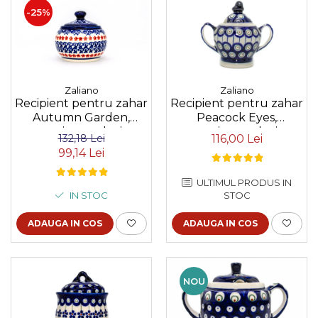
Colectia Blue Spring
-25%
Zaliano
Zaliano
Recipient pentru zahar
Recipient pentru zahar
Autumn Garden,
Peacock Eyes,
ceramica smaltuita,
ceramica smaltuita,
132,18 Lei
116,00 Lei
pictat manual, 150 ml
pictat manual, 250 ml
99,14 Lei
ULTIMUL PRODUS IN
IN STOC
STOC
ADAUGA IN COS
ADAUGA IN COS
NOU