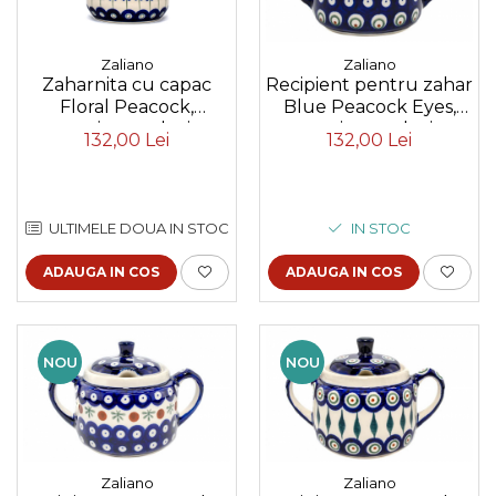
Zaliano
Zaliano
Recipient pentru zahar
Zaharnita cu capac
Blue Peacock Eyes,
Floral Peacock,
ceramica smaltuita,
ceramica smaltuita,
132,00 Lei
132,00 Lei
pictat manual, 350 ml
pictat manual, 200 ml
IN STOC
ULTIMELE DOUA IN STOC
ADAUGA IN COS
ADAUGA IN COS
NOU
NOU
Zaliano
Zaliano