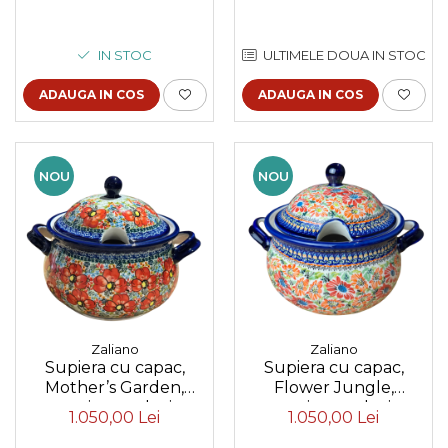
manual,14,5 cm, volum
1 L
IN STOC
ULTIMELE DOUA IN STOC
ADAUGA IN COS
ADAUGA IN COS
NOU
NOU
Zaliano
Zaliano
Supiera cu capac,
Supiera cu capac,
Mother’s Garden,
Flower Jungle,
ceramica smaltuita,
ceramica smaltuita,
1.050,00 Lei
1.050,00 Lei
pictata manual, volum
pictata manual, volum
3 L
3 L