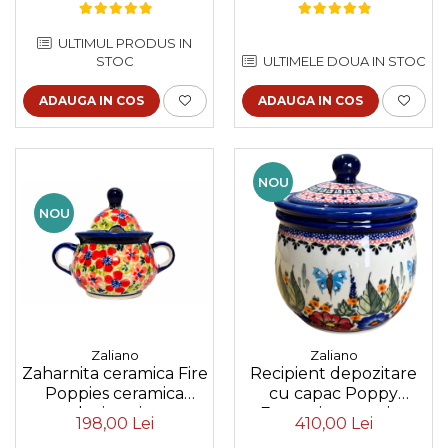
pictat manual, 12,1 x
manual, 17,0 x 14,5 cm
12,5cm
ULTIMUL PRODUS IN
STOC
ULTIMELE DOUA IN STOC
ADAUGA IN COS
ADAUGA IN COS
NOU
NOU
Zaliano
Zaliano
Zaharnita ceramica Fire
Recipient depozitare
Poppies ceramica
cu capac Poppy
smaltuita, pictata
Fountain ceramica
198,00 Lei
410,00 Lei
manual, 350 ml
smaltuita, pictat