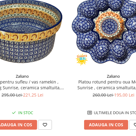
Zaliano
Zaliano
pentru sufleu / vas ramekin ,
Platou rotund pentru oua M
 Sunrise, ceramica smaltuita,
Sunrise , ceramica smaltuita,
at manual, diametru 20,5cm
manual
295,00 Lei
221,25 Lei
260,00 Lei
195,00 Lei
IN STOC
ULTIMELE DOUA IN ST
ADAUGA IN COS
ADAUGA IN COS