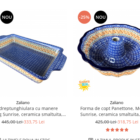
NOU
-25%
NOU
Zaliano
Zaliano
dreptunghiulara cu manere
Forma de copt Panettone, M
 Sunrise, ceramica smaltuita,
Sunrise, ceramica smaltuita,
ata manual, 23,0 X 39, 0 cm
manual, diametru 27c
445,00 Lei
333,75 Lei
425,00 Lei
318,75 Lei
ULTIMELE DOUA IN STOC
ULTIMUL PRODUS IN S