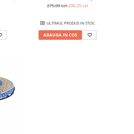
75 l
manual, 22,0 x 37,5 cm
275,00 Lei
206,25 Lei
ULTIMUL PRODUS IN STOC
ADAUGA IN COS