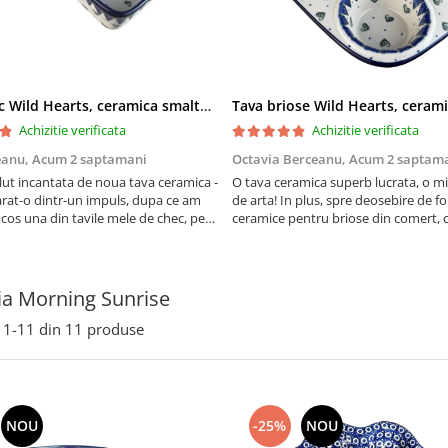
Tava chec Wild Hearts, ceramica smaltuita, pictata manual, 31,0 X 12,0 cm
Achizitie verificata
Achizitie verificata
eanu,
Acum 2 saptamani
Octavia Berceanu,
Acum 2 saptam
ut incantata de noua tava ceramica -
O tava ceramica superb lucrata, o m
at-o dintr-un impuls, dupa ce am
de arta! In plus, spre deosebire de f
 cos una din tavile mele de chec, pe
ceramice pentru briose din comert, 
au pete de rugina dupa spalare.
finala se desprinde mult mai usor de
 va scapa de aceasta neplacere, in
suprafata acestei tavi.
are frumoasa, o ...
ia Morning Sunrise
1-
11
din
11
produse
NOU
-25%
NOU