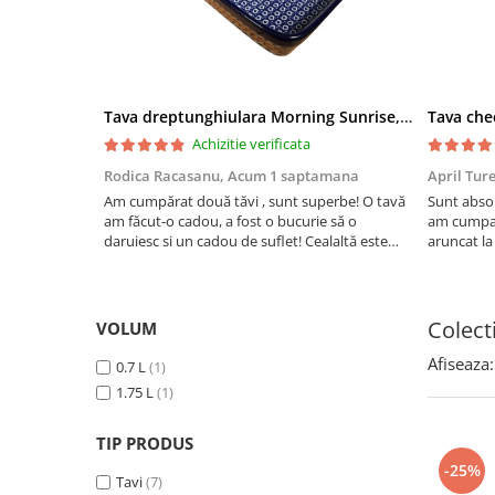
Boluri
Colectiile Flowers
Farfurii
Colectia Forget-me-nots
Colectia Basket of Blue
Recipiente depozitare
Colectii Artistice
Tava dreptunghiulara Morning Sunrise, ceramica smaltuita, pictata manual, 27,0 X 32, 5 cm
Vaze
Achizitie verificata
Colectiile Country
Accesorii decorative
Rodica Racasanu,
Acum 1 saptamana
April Tur
Colectia Sweet Dreams
Accesorii masa
Am cumpărat două tăvi , sunt superbe! O tavă
Sunt absol
Colectia Leaf Bed
am făcut-o cadou, a fost o bucurie să o
am cumpar
Baie
Colectia Autumn Garden
daruiesc si un cadou de suflet! Cealaltă este
aruncat la
pentru familia mea, este o plăcere să o folosim,
care apare
Colectia Little Flowers
are viață. Vă mulțumesc!
Aceasta ma
Colectia Berries
plus este t
Colect
VOLUM
Colectia Butterfly Dance
Afiseaza:
0.7 L
(1)
Colectia Morning Sunrise
1.75 L
(1)
Colectia Infinity
Colectia Morning Glory
TIP PRODUS
-25%
Colectia Blue Sea
Tavi
(7)