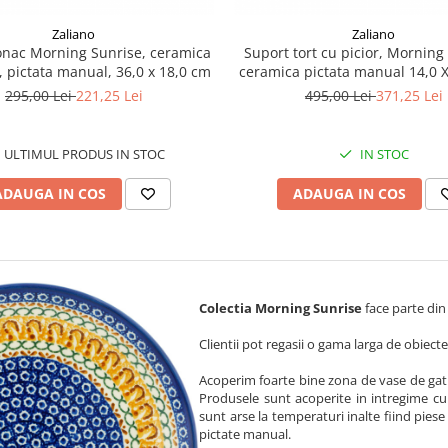
Zaliano
Zaliano
onac Morning Sunrise, ceramica
Suport tort cu picior, Morning
, pictata manual, 36,0 x 18,0 cm
ceramica pictata manual 14,0 X
295,00 Lei
221,25 Lei
495,00 Lei
371,25 Lei
ULTIMUL PRODUS IN STOC
IN STOC
ADAUGA IN COS
ADAUGA IN COS
Colectia Morning Sunrise
face parte din c
Clientii pot regasii o gama larga de obiect
Acoperim foarte bine zona de vase de gatit
Produsele sunt acoperite in intregime cu
sunt arse la temperaturi inalte fiind piese 
pictate manual.