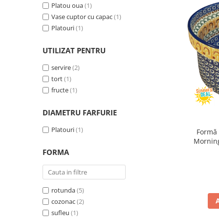
Colectia Wild Hearts
Platou oua
(1)
Vase cuptor cu capac
(1)
Colectia Blue Spring
Platouri
(1)
UTILIZAT PENTRU
servire
(2)
tort
(1)
fructe
(1)
DIAMETRU FARFURIE
Platouri
(1)
Formă 
Morning
pict
FORMA
rotunda
(5)
cozonac
(2)
sufleu
(1)