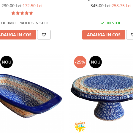
cm
pictata manual, volum 1,
230,00 Lei
172,50 Lei
345,00 Lei
258,75 Lei
ULTIMUL PRODUS IN STOC
IN STOC
ADAUGA IN COS
ADAUGA IN COS
NOU
-25%
NOU