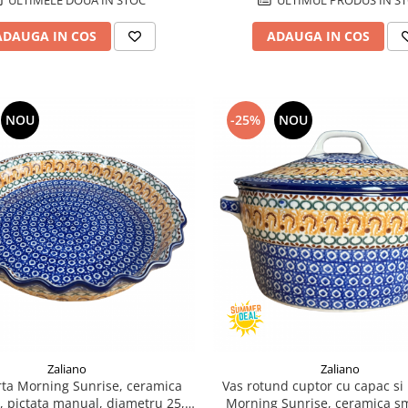
ADAUGA IN COS
ADAUGA IN COS
NOU
-25%
NOU
Zaliano
Zaliano
rta Morning Sunrise, ceramica
Vas rotund cuptor cu capac si
, pictata manual, diametru 25,5
Morning Sunrise, ceramica sm