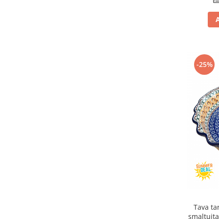
-25%
Tava ta
smaltuita