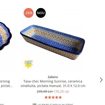
-25%
NOU
Zaliano
orning
Tava chec Morning Sunrise, ceramica
 pictat
smaltuita, pictata manual, 31,0 X 12,0 cm
m
235,00 Lei
176,25 Lei
TOC
ULTIMELE DOUA IN STOC