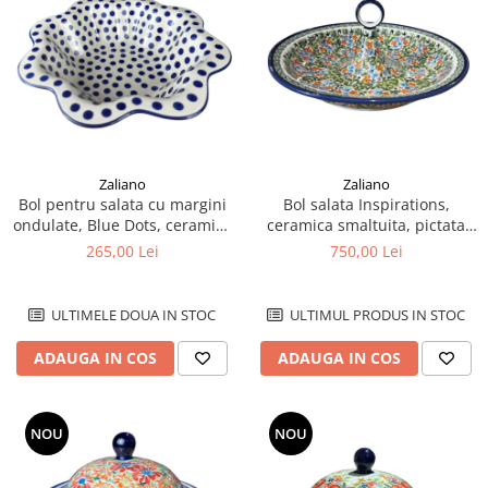
Colectia Wild Hearts
Colectia Blue Spring
Zaliano
Zaliano
Bol pentru salata cu margini
Bol salata Inspirations,
ondulate, Blue Dots, ceramica
ceramica smaltuita, pictata
smaltuita, pictat manual,
manual, 34,5 cm, volum 2,0 L
265,00 Lei
750,00 Lei
diametru 25 cm
ULTIMELE DOUA IN STOC
ULTIMUL PRODUS IN STOC
ADAUGA IN COS
ADAUGA IN COS
NOU
NOU