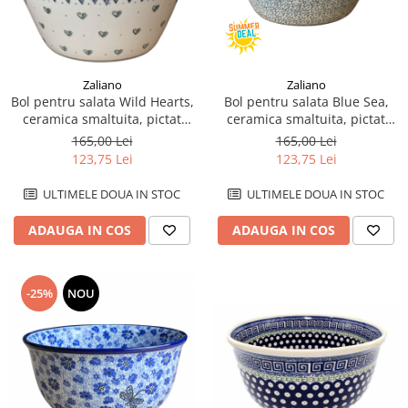
Zaliano
Zaliano
Bol pentru salata Wild Hearts,
Bol pentru salata Blue Sea,
ceramica smaltuita, pictat
ceramica smaltuita, pictat
manual, diametru 20.5 cm
manual, diametru 20.5 cm
165,00 Lei
165,00 Lei
123,75 Lei
123,75 Lei
ULTIMELE DOUA IN STOC
ULTIMELE DOUA IN STOC
ADAUGA IN COS
ADAUGA IN COS
-25%
NOU