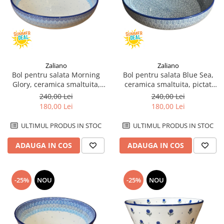
Zaliano
Zaliano
Bol pentru salata Morning
Bol pentru salata Blue Sea,
Glory, ceramica smaltuita,
ceramica smaltuita, pictat
pictat manual, diametru 27.3
manual, diametru 27.3 cm
240,00 Lei
240,00 Lei
cm
180,00 Lei
180,00 Lei
ULTIMUL PRODUS IN STOC
ULTIMUL PRODUS IN STOC
ADAUGA IN COS
ADAUGA IN COS
-25%
NOU
-25%
NOU