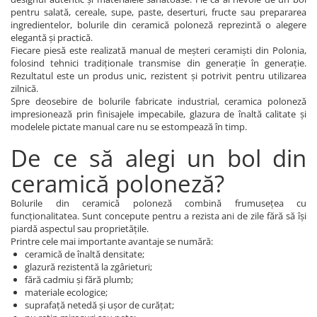
pentru salată, cereale, supe, paste, deserturi, fructe sau prepararea
ingredientelor, bolurile din ceramică poloneză reprezintă o alegere
elegantă și practică.
Fiecare piesă este realizată manual de meșteri ceramiști din Polonia,
folosind tehnici tradiționale transmise din generație în generație.
Rezultatul este un produs unic, rezistent și potrivit pentru utilizarea
zilnică.
Spre deosebire de bolurile fabricate industrial, ceramica poloneză
impresionează prin finisajele impecabile, glazura de înaltă calitate și
modelele pictate manual care nu se estompează în timp.
De ce să alegi un bol din
ceramică poloneză?
Bolurile din ceramică poloneză combină frumusețea cu
funcționalitatea. Sunt concepute pentru a rezista ani de zile fără să își
piardă aspectul sau proprietățile.
Printre cele mai importante avantaje se numără:
ceramică de înaltă densitate;
glazură rezistentă la zgârieturi;
fără cadmiu și fără plumb;
materiale ecologice;
suprafață netedă și ușor de curățat;