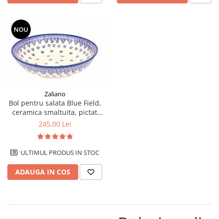
NOU
Zaliano
Bol pentru salata Blue Field,
ceramica smaltuita, pictat
manual, 25,2 cm, volum 1,4 L
245,00 Lei
ULTIMUL PRODUS IN STOC
ADAUGA IN COS