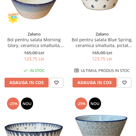
Zaliano
Zaliano
Bol pentru salata Morning
Bol pentru salata Blue Spring,
Glory, ceramica smaltuita,
ceramica smaltuita, pictat
pictat manual, diametru 20.5
manual, diametru 20.5 cm
165,00 Lei
165,00 Lei
cm
123,75 Lei
123,75 Lei
IN STOC
ULTIMUL PRODUS IN STOC
ADAUGA IN COS
ADAUGA IN COS
-25%
NOU
-25%
NOU