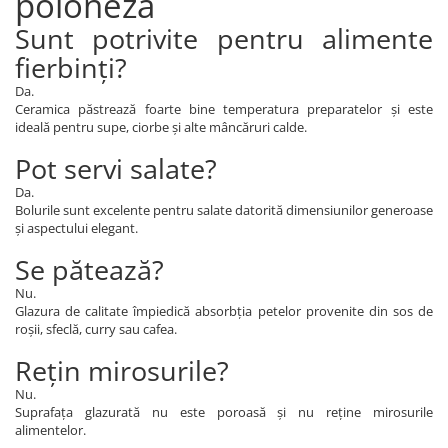
poloneză
Sunt potrivite pentru alimente
fierbinți?
Da.
Ceramica păstrează foarte bine temperatura preparatelor și este
ideală pentru supe, ciorbe și alte mâncăruri calde.
Pot servi salate?
Da.
Bolurile sunt excelente pentru salate datorită dimensiunilor generoase
și aspectului elegant.
Se pătează?
Nu.
Glazura de calitate împiedică absorbția petelor provenite din sos de
roșii, sfeclă, curry sau cafea.
Rețin mirosurile?
Nu.
Suprafața glazurată nu este poroasă și nu reține mirosurile
alimentelor.