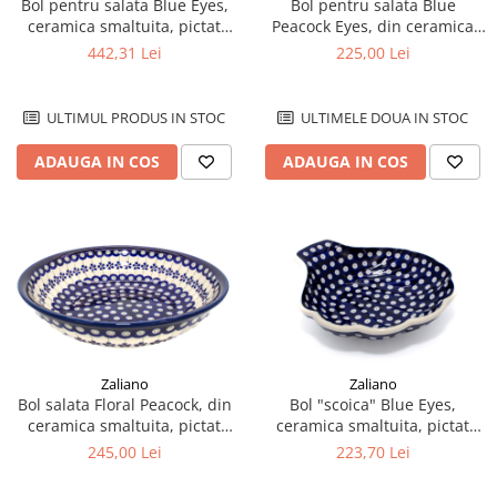
Bol pentru salata Blue Eyes,
Bol pentru salata Blue
ceramica smaltuita, pictat
Peacock Eyes, din ceramica
manual, 27,0 cm, volum 4,5 L
smaltuita, pictat manual, 25,2
442,31 Lei
225,00 Lei
cm, volum 1,4 L
ULTIMUL PRODUS IN STOC
ULTIMELE DOUA IN STOC
ADAUGA IN COS
ADAUGA IN COS
Zaliano
Zaliano
Bol salata Floral Peacock, din
Bol "scoica" Blue Eyes,
ceramica smaltuita, pictat
ceramica smaltuita, pictat
manual, 25,2 cm, volum 1,4 L
manual, 23,5 cm, volum 650
245,00 Lei
223,70 Lei
ml