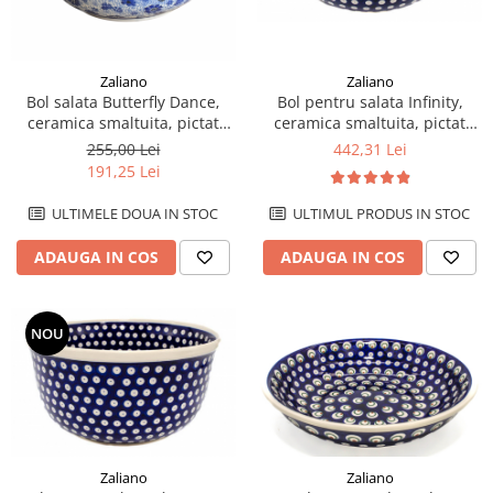
Zaliano
Zaliano
Bol salata Butterfly Dance,
Bol pentru salata Infinity,
ceramica smaltuita, pictat
ceramica smaltuita, pictat
manual, diametru 21,5 cm
manual, 27,0 cm, volum 4,5 L
255,00 Lei
442,31 Lei
191,25 Lei
ULTIMELE DOUA IN STOC
ULTIMUL PRODUS IN STOC
ADAUGA IN COS
ADAUGA IN COS
NOU
Zaliano
Zaliano