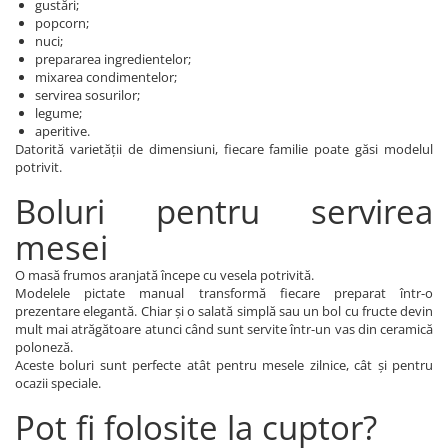
gustări;
popcorn;
nuci;
prepararea ingredientelor;
mixarea condimentelor;
servirea sosurilor;
legume;
aperitive.
Datorită varietății de dimensiuni, fiecare familie poate găsi modelul
potrivit.
Boluri pentru servirea
mesei
O masă frumos aranjată începe cu vesela potrivită.
Modelele pictate manual transformă fiecare preparat într-o
prezentare elegantă. Chiar și o salată simplă sau un bol cu fructe devin
mult mai atrăgătoare atunci când sunt servite într-un vas din ceramică
poloneză.
Aceste boluri sunt perfecte atât pentru mesele zilnice, cât și pentru
ocazii speciale.
Pot fi folosite la cuptor?