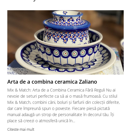
Arta de a combina ceramica Zaliano
Mix & Match: Arta de a Combina Ceramica Fără Reguli Nu ai
nevoie de seturi perfecte ca să ai o masă frumoasă. Cu stilul
Mix & Match, combini căni, boluri și farfurii din colecții diferite,
dar care împreună spun o poveste. Fiecare piesă pictată
manual adaugă un strop de personalitate în decorul tău. Îți
place să creezi o atmosferă unică în...
Citeste mai mult