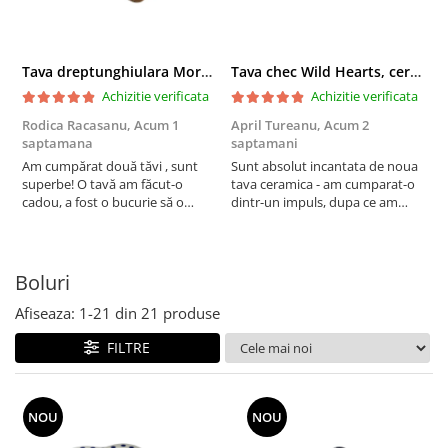
Boluri
Colectiile Flowers
Farfurii
Colectia Forget-me-nots
Tava dreptunghiulara Morning Sunrise, ceramica smaltuita, pictata manual, 27,0 X 32, 5 cm
Tava chec Wild Hearts, ceramica smaltuita, pictata manual, 31,0 X 12,0 cm
Colectia Basket of Blue
Recipiente depozitare
Achizitie verificata
Achizitie verificata
Colectii Artistice
Vaze
Rodica Racasanu,
Acum 1
April Tureanu,
Acum 2
O
Colectiile Country
Accesorii decorative
saptamana
saptamani
s
Colectia Sweet Dreams
Am cumpărat două tăvi , sunt
Sunt absolut incantata de noua
O
Accesorii masa
superbe! O tavă am făcut-o
tava ceramica - am cumparat-o
o
Colectia Leaf Bed
Baie
cadou, a fost o bucurie să o
dintr-un impuls, dupa ce am
s
Colectia Autumn Garden
daruiesc si un cadou de suflet!
aruncat la cos una din tavile
c
Cealaltă este pentru familia mea,
mele de chec, pe care apareau
c
Colectia Little Flowers
este o plăcere să o folosim, are
pete de rugina dupa spalare.
d
Colectia Berries
viață. Vă mulțumesc!
Aceasta ma va scapa de aceasta
s
Boluri
neplacere, in plus este tare
Colectia Butterfly Dance
frumoasa, o ...
Afiseaza:
1-
21
din
21
produse
Colectia Morning Sunrise
FILTRE
Colectia Infinity
Colectia Morning Glory
NOU
NOU
Colectia Blue Sea