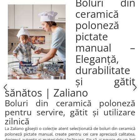
Boluri din
ceramică
poloneză
pictate
manual –
Eleganță,
durabilitate
și gătit
sănătos | Zaliano
Boluri din ceramică poloneză
pentru servire, gătit și utilizare
zilnică
La Zaliano găsești o colecție atent selecționată de boluri din ceramică
poloneză pictate manual, create pentru cei care apreciază calitatea,
designul autentic și materialele sănătoase. Fie că ai nevoie de un bol