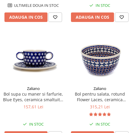
ULTIMELE DOUA IN STOC
IN STOC
ADAUGA IN COS
ADAUGA IN COS
Zaliano
Zaliano
Bol supa cu maner si farfurie,
Bol pentru salata, rotund
Blue Eyes, ceramica smaltuita,
Flower Laces, ceramica
pictat manual, diametru 15,4
smaltuita, pictat manual, 20,5
157,61 Lei
315,21 Lei
cm, volum 260 ml
cm, volum 2,25L
IN STOC
IN STOC