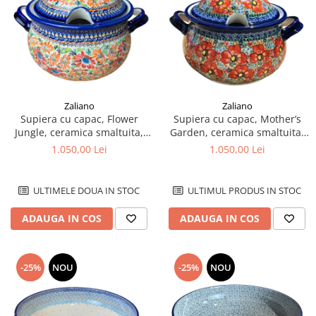
Zaliano
Zaliano
Supiera cu capac, Flower
Supiera cu capac, Mother’s
Jungle, ceramica smaltuita,
Garden, ceramica smaltuita,
pictata manual, volum 3 L
pictata manual, volum 3 L
1.050,00 Lei
1.050,00 Lei
ULTIMELE DOUA IN STOC
ULTIMUL PRODUS IN STOC
ADAUGA IN COS
ADAUGA IN COS
-25%
NOU
-25%
NOU