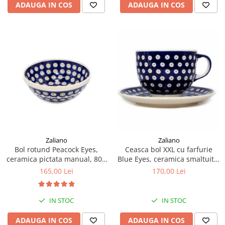
ADAUGA IN COS
ADAUGA IN COS
Zaliano
Zaliano
Bol rotund Peacock Eyes,
Ceasca bol XXL cu farfurie
ceramica pictata manual, 800
Blue Eyes, ceramica smaltuita,
ml
pictata manual, 500 ml
165,00 Lei
170,00 Lei
IN STOC
IN STOC
ADAUGA IN COS
ADAUGA IN COS