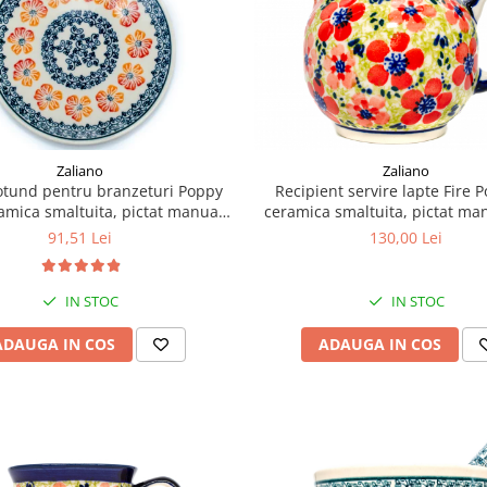
Zaliano
Zaliano
otund pentru branzeturi Poppy
Recipient servire lapte Fire 
amica smaltuita, pictat manual,
ceramica smaltuita, pictat ma
16,1 cm
ml
91,51 Lei
130,00 Lei
IN STOC
IN STOC
ADAUGA IN COS
ADAUGA IN COS