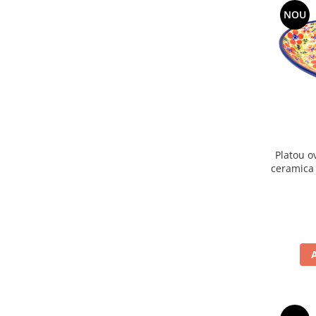
NOU
Platou o
ceramica 