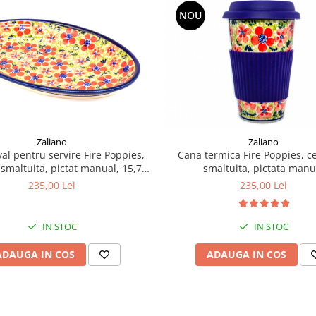
NOU
Zaliano
Zaliano
val pentru servire Fire Poppies,
Cana termica Fire Poppies, c
smaltuita, pictat manual, 15,7 x
smaltuita, pictata manu
27,0 cm
235,00 Lei
235,00 Lei
IN STOC
IN STOC
ADAUGA IN COS
ADAUGA IN COS