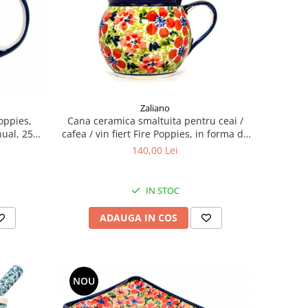
Zaliano
Poppies,
Cana ceramica smaltuita pentru ceai /
nual, 250
cafea / vin fiert Fire Poppies, in forma de
"balon", pictata manual, 220 ml
140,00 Lei
IN STOC
ADAUGA IN COS
NOU