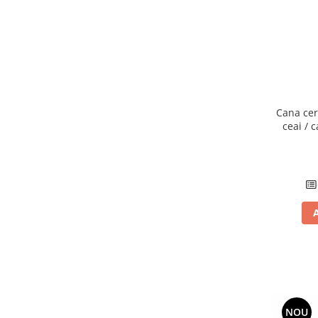
Cana cer
ceai / c
forma de 
NOU