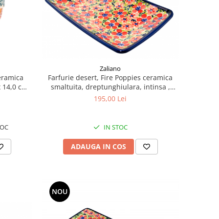
Zaliano
ceramica
Farfurie desert, Fire Poppies ceramica
x 14,0 cm,
smaltuita, dreptunghiulara, intinsa ,
pictata manual, 22,0 x 15,0 cm
195,00 Lei
TOC
IN STOC
ADAUGA IN COS
NOU