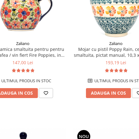
Zaliano
Zaliano
Mojar cu pistil Poppy Rain, 
amica smaltuita pentru pentru
smaltuita, pictat manual, 10,3 
afea / vin fiert Fire Poppies, in
volum 0,65 L
"balon", pictata manual, 320 ml
193,19 Lei
147,00 Lei
ULTIMUL PRODUS IN S
ULTIMUL PRODUS IN STOC
ADAUGA IN COS
ADAUGA IN COS
NOU