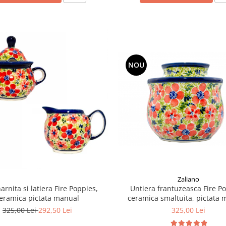
NOU
Zaliano
Untiera frantuzeasca Fire P
arnita si latiera Fire Poppies,
ceramica smaltuita, pictata 
eramica pictata manual
11,0x11,0 cm
325,00 Lei
325,00 Lei
292,50 Lei