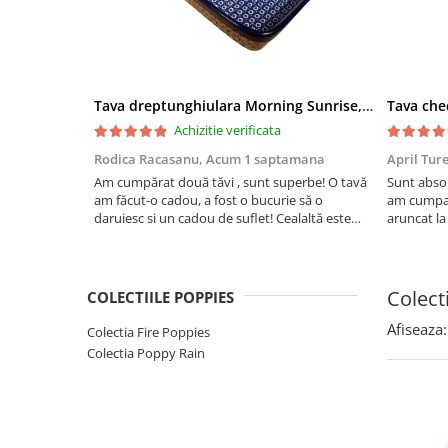
Boluri
Colectiile Flowers
Farfurii
Colectia Forget-me-nots
Colectia Basket of Blue
Recipiente depozitare
Colectii Artistice
Tava dreptunghiulara Morning Sunrise, ceramica smaltuita, pictata manual, 27,0 X 32, 5 cm
Vaze
Achizitie verificata
Colectiile Country
Accesorii decorative
Rodica Racasanu,
Acum 1 saptamana
April Tur
Colectia Sweet Dreams
Accesorii masa
Am cumpărat două tăvi , sunt superbe! O tavă
Sunt absol
Colectia Leaf Bed
am făcut-o cadou, a fost o bucurie să o
am cumpar
Baie
Colectia Autumn Garden
daruiesc si un cadou de suflet! Cealaltă este
aruncat la
pentru familia mea, este o plăcere să o folosim,
care apare
Colectia Little Flowers
are viață. Vă mulțumesc!
Aceasta ma
Colectia Berries
plus este t
Colect
COLECTIILE POPPIES
Colectia Butterfly Dance
Afiseaza:
Colectia Fire Poppies
Colectia Morning Sunrise
Colectia Poppy Rain
Colectia Infinity
Colectia Morning Glory
Colectia Blue Sea