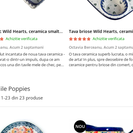
Tava chec Wild Hearts, ceramica smaltuita, pictata manual, 31,0 X 12,0 cm
Achizitie verificata
Achizitie verificata
eanu,
Acum 2 saptamani
Octavia Berceanu,
Acum 2 saptam
ut incantata de noua tava ceramica -
O tava ceramica superb lucrata, o m
at-o dintr-un impuls, dupa ce am
de arta! In plus, spre deosebire de f
 cos una din tavile mele de chec, pe
ceramice pentru briose din comert, 
au pete de rugina dupa spalare.
finala se desprinde mult mai usor de
 va scapa de aceasta neplacere, in
suprafata acestei tavi.
are frumoasa, o ...
iile Poppies
1-
23
din
23
produse
NOU