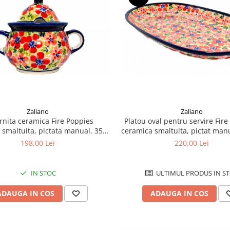
Zaliano
Zaliano
rnita ceramica Fire Poppies
Platou oval pentru servire Fire
 smaltuita, pictata manual, 350
ceramica smaltuita, pictat manu
ml
27,3 cm
198,00 Lei
220,00 Lei
IN STOC
ULTIMUL PRODUS IN S
ADAUGA IN COS
ADAUGA IN COS