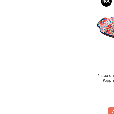
NOU
Platou dr
Poppie