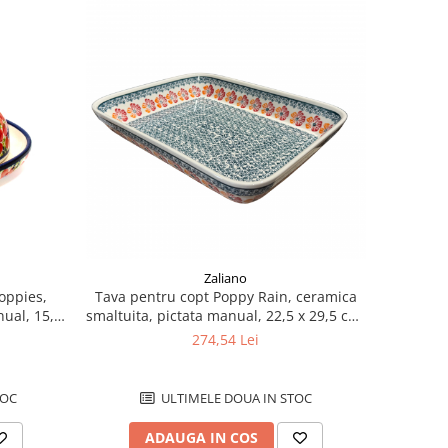
Zaliano
oppies,
Tava pentru copt Poppy Rain, ceramica
nual, 15,0
smaltuita, pictata manual, 22,5 x 29,5 cm,
volum 1,7 L
274,54 Lei
TOC
ULTIMELE DOUA IN STOC
ADAUGA IN COS