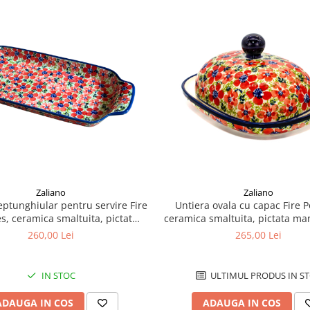
Zaliano
Zaliano
Untiera ovala cu capac Fire P
eptunghiular pentru servire Fire
ceramica smaltuita, pictata ma
s, ceramica smaltuita, pictat
x 19,8 cm
manual, 14,8 x 33,4 cm
265,00 Lei
260,00 Lei
ULTIMUL PRODUS IN S
IN STOC
ADAUGA IN COS
ADAUGA IN COS