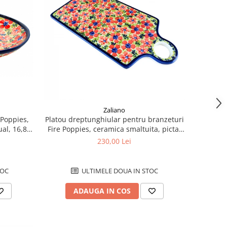
Zaliano
 Poppies,
Platou dreptunghiular pentru branzeturi
al, 16,8 x
Fire Poppies, ceramica smaltuita, pictat
manual, 14,3 x 28,5 cm
230,00 Lei
TOC
ULTIMELE DOUA IN STOC
ADAUGA IN COS