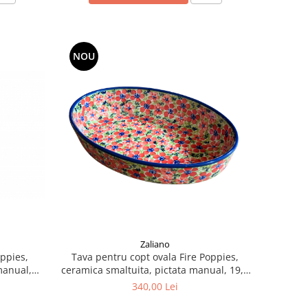
NOU
Zaliano
oppies,
Tava pentru copt ovala Fire Poppies,
manual,
ceramica smaltuita, pictata manual, 19,0
x 27,5 cm, volum 1,4 L
340,00 Lei