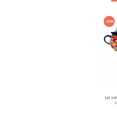
-10%
Set zah
c