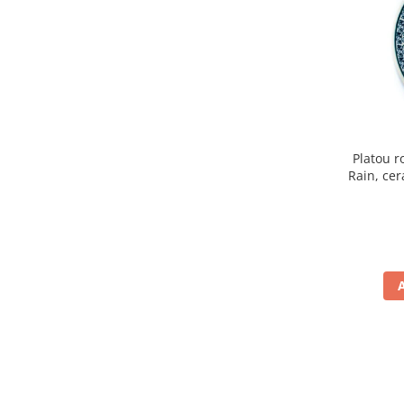
Colectia Wild Hearts
Colectia Blue Spring
Platou r
Rain, cer