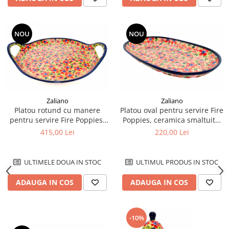
NOU
NOU
Zaliano
Zaliano
Platou rotund cu manere
Platou oval pentru servire Fire
pentru servire Fire Poppies,
Poppies, ceramica smaltuita,
ceramica smaltuita, pictat
pictat manual, 16,8 x 27,3 cm
415,00 Lei
220,00 Lei
manual, 28,5 / 33,0 cm
ULTIMELE DOUA IN STOC
ULTIMUL PRODUS IN STOC
ADAUGA IN COS
ADAUGA IN COS
-10%