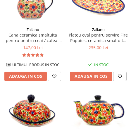
Colectia Wild Hearts
Colectia Blue Spring
Zaliano
Zaliano
Cana ceramica smaltuita
Platou oval pentru servire Fire
pentru pentru ceai / cafea /
Poppies, ceramica smaltuita,
vin fiert Fire Poppies, in forma
pictat manual, 15,7 x 27,0 cm
147,00 Lei
235,00 Lei
de "balon", pictata manual,
320 ml
ULTIMUL PRODUS IN STOC
IN STOC
ADAUGA IN COS
ADAUGA IN COS