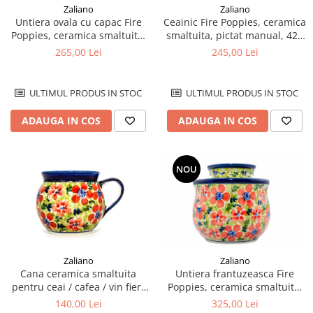
Zaliano
Zaliano
Untiera ovala cu capac Fire
Ceainic Fire Poppies, ceramica
Poppies, ceramica smaltuita,
smaltuita, pictat manual, 420
pictata manual, 15,0 x 19,8 cm
ml
265,00 Lei
245,00 Lei
ULTIMUL PRODUS IN STOC
ULTIMUL PRODUS IN STOC
ADAUGA IN COS
ADAUGA IN COS
NOU
Zaliano
Zaliano
Cana ceramica smaltuita
Untiera frantuzeasca Fire
pentru ceai / cafea / vin fiert
Poppies, ceramica smaltuita,
Fire Poppies, in forma de
pictata manual, 11,0x11,0 cm
140,00 Lei
325,00 Lei