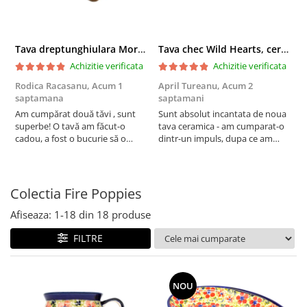
Boluri
Colectiile Flowers
Farfurii
Colectia Forget-me-nots
Tava dreptunghiulara Morning Sunrise, ceramica smaltuita, pictata manual, 27,0 X 32, 5 cm
Tava chec Wild Hearts, ceramica smaltuita, pictata manual, 31,0 X 12,0 cm
Colectia Basket of Blue
Recipiente depozitare
Achizitie verificata
Achizitie verificata
Colectii Artistice
Vaze
Rodica Racasanu,
Acum 1
April Tureanu,
Acum 2
O
Colectiile Country
Accesorii decorative
saptamana
saptamani
s
Colectia Sweet Dreams
Am cumpărat două tăvi , sunt
Sunt absolut incantata de noua
O
Accesorii masa
superbe! O tavă am făcut-o
tava ceramica - am cumparat-o
o
Colectia Leaf Bed
Baie
cadou, a fost o bucurie să o
dintr-un impuls, dupa ce am
s
Colectia Autumn Garden
daruiesc si un cadou de suflet!
aruncat la cos una din tavile
c
Cealaltă este pentru familia mea,
mele de chec, pe care apareau
c
Colectia Little Flowers
este o plăcere să o folosim, are
pete de rugina dupa spalare.
d
Colectia Berries
viață. Vă mulțumesc!
Aceasta ma va scapa de aceasta
s
Colectia Fire Poppies
neplacere, in plus este tare
Colectia Butterfly Dance
frumoasa, o ...
Afiseaza:
1-
18
din
18
produse
Colectia Morning Sunrise
FILTRE
Colectia Infinity
Colectia Morning Glory
NOU
Colectia Blue Sea