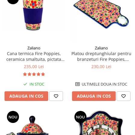
Zaliano
Zaliano
Cana termica Fire Poppies,
Platou dreptunghiular pentru
ceramica smaltuita, pictata
branzeturi Fire Poppies,
manual
ceramica smaltuita, pictat
235,00 Lei
230,00 Lei
manual, 14,3 x 28,5 cm
IN STOC
ULTIMELE DOUA IN STOC
ADAUGA IN COS
ADAUGA IN COS
NOU
NOU