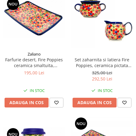
NOU
Zaliano
Farfurie desert, Fire Poppies
Set zaharnita si latiera Fire
ceramica smaltuita,
Poppies, ceramica pictata
dreptunghiulara, intinsa ,
manual
195,00 Lei
325,00 Lei
pictata manual, 22,0 x 15,0 cm
292,50 Lei
IN STOC
IN STOC
ADAUGA IN COS
ADAUGA IN COS
NOU
NOU