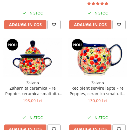
"balon", pictata manual, 220
ml
IN STOC
IN STOC
ADAUGA IN COS
ADAUGA IN COS
NOU
NOU
Zaliano
Zaliano
Zaharnita ceramica Fire
Recipient servire lapte Fire
Poppies ceramica smaltuita,
Poppies, ceramica smaltuita,
pictata manual, 350 ml
pictat manual, 250 ml
198,00 Lei
130,00 Lei
IN STOC
IN STOC
ADAUGA IN COS
ADAUGA IN COS