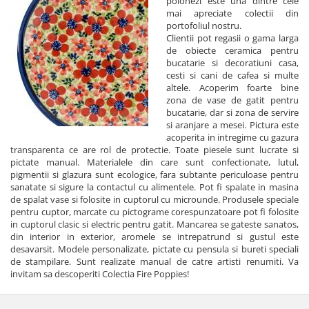
polonezi este una dintre cele
mai apreciate colectii din
portofoliul nostru.
Clientii pot regasii o gama larga
de obiecte ceramica pentru
bucatarie si decoratiuni casa,
cesti si cani de cafea si multe
altele. Acoperim foarte bine
zona de vase de gatit pentru
bucatarie, dar si zona de servire
si aranjare a mesei. Pictura este
acoperita in intregime cu gazura
transparenta ce are rol de protectie. Toate piesele sunt lucrate si
pictate manual. Materialele din care sunt confectionate, lutul,
pigmentii si glazura sunt ecologice, fara subtante periculoase pentru
sanatate si sigure la contactul cu alimentele. Pot fi spalate in masina
de spalat vase si folosite in cuptorul cu microunde. Produsele speciale
pentru cuptor, marcate cu pictograme corespunzatoare pot fi folosite
in cuptorul clasic si electric pentru gatit. Mancarea se gateste sanatos,
din interior in exterior, aromele se intrepatrund si gustul este
desavarsit. Modele personalizate, pictate cu pensula si bureti speciali
de stampilare. Sunt realizate manual de catre artisti renumiti. Va
invitam sa descoperiti Colectia Fire Poppies!