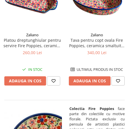
Zaliano
Zaliano
Platou dreptunghiular pentru
Tava pentru copt ovala Fire
servire Fire Poppies, ceramica
Poppies, ceramica smaltuita,
smaltuita, pictat manual, 14,8
pictata manual, 19,0 x 27,5
260,00 Lei
340,00 Lei
x 33,4 cm
cm, volum 1,4 L
IN STOC
ULTIMUL PRODUS IN STOC
ADAUGA IN COS
ADAUGA IN COS
Colectia Fire Poppies
face
parte din colectiile cu motive
florale. Pictata exclusiv cu
pensula de artististi plastici