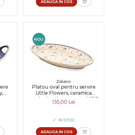
ADAUGA IN COS
NOU
Zaliano
ere
Platou oval pentru servire
y,
Little Flowers, ceramica
ctat
smaltuita, pictat manual, 15,7
135,00 Lei
cm
x 27,0 cm
IN STOC
ADAUGA IN COS