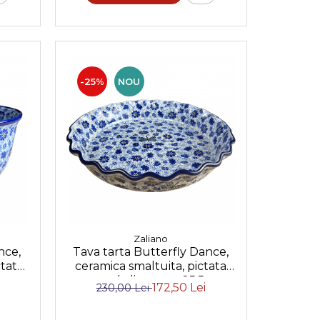
-25%
NOU
Zaliano
nce,
Tava tarta Butterfly Dance,
ctat
ceramica smaltuita, pictata
 cm
manual, diametru 25,5 cm
172,50 Lei
230,00 Lei