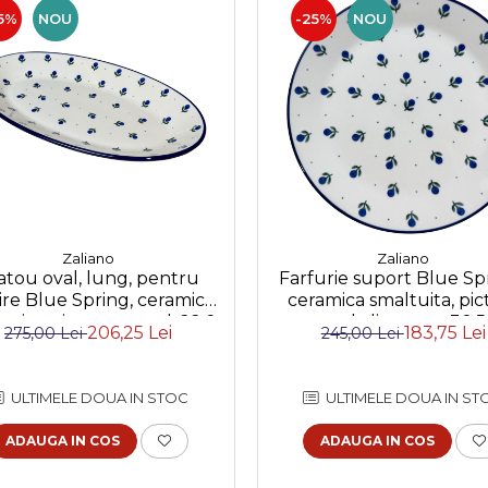
5%
NOU
-25%
NOU
Zaliano
Zaliano
atou oval, lung, pentru
Farfurie suport Blue Spr
ire Blue Spring, ceramica
ceramica smaltuita, pic
tuita, pictat manual, 22,0
manual, diametru 30,
206,25 Lei
183,75 Lei
275,00 Lei
245,00 Lei
x 37,5 cm
ULTIMELE DOUA IN STOC
ULTIMELE DOUA IN ST
ADAUGA IN COS
ADAUGA IN COS