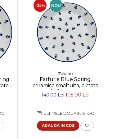
-25%
NOU
Zaliano
ing ,
Farfurie Blue Spring,
tata
ceramica smaltuita, pictata
5 cm
manual, diametru 24,5 cm
105,00 Lei
140,00 Lei
OC
ULTIMELE DOUA IN STOC
ADAUGA IN COS