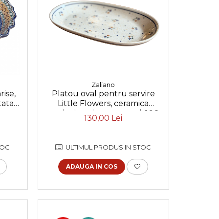
Zaliano
ise,
Platou oval pentru servire
tata
Little Flowers, ceramica
5 cm
smaltuita, pictat manual, 16,8
130,00 Lei
x 27,3 cm
TOC
ULTIMUL PRODUS IN STOC
ADAUGA IN COS