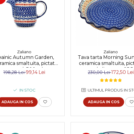
Zaliano
Zaliano
eainic Autumn Garden,
Tava tarta Morning Sunr
ramica smaltuita, pictat
ceramica smaltuita, pic
manual, 300 ml
manual, diametru 25,
99,14 Lei
172,50 Lei
198,28 Lei
230,00 Lei
IN STOC
ULTIMUL PRODUS IN S
ADAUGA IN COS
ADAUGA IN COS