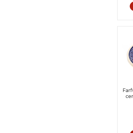
Farf
cer