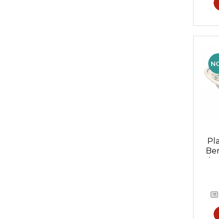
N
Pla
Ber
pict