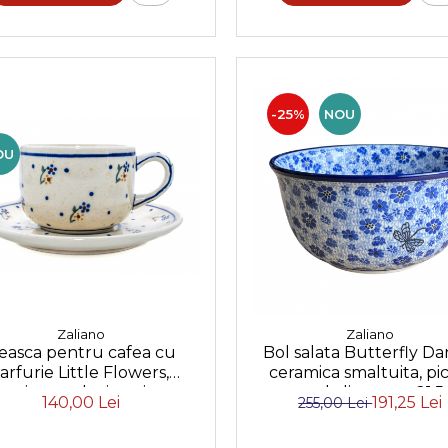
-25%
NOU
OU
Zaliano
Zaliano
easca pentru cafea cu
Bol salata Butterfly Da
farfurie Little Flowers,
ceramica smaltuita, pi
amica smaltuita, pictata
manual, diametru 21,5
140,00 Lei
191,25 Lei
255,00 Lei
manual, 210 ml