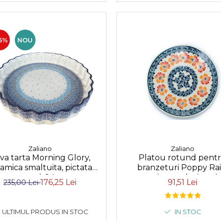
5%
NOU
Zaliano
Zaliano
Platou rotund pent
va tarta Morning Glory,
branzeturi Poppy Rai
amica smaltuita, pictata
ceramica smaltuita, pi
manual, 24 cm
91,51 Lei
176,25 Lei
235,00 Lei
manual, 16,1 cm
IN STOC
ULTIMUL PRODUS IN STOC