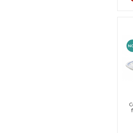
N
C
cer