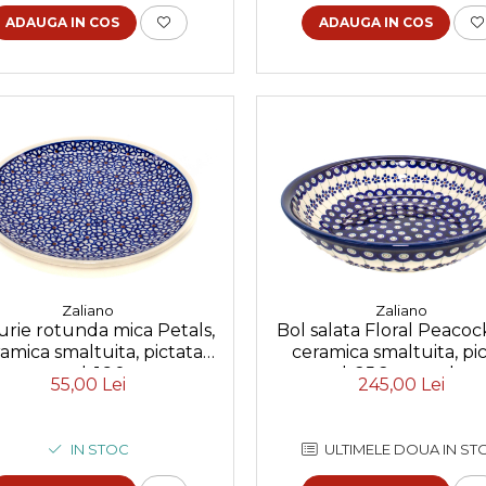
ADAUGA IN COS
ADAUGA IN COS
Zaliano
Zaliano
urie rotunda mica Petals,
Bol salata Floral Peacock
amica smaltuita, pictata
ceramica smaltuita, pi
manual, 16,0 cm
manual, 25,2 cm, volum 
55,00 Lei
245,00 Lei
IN STOC
ULTIMELE DOUA IN ST