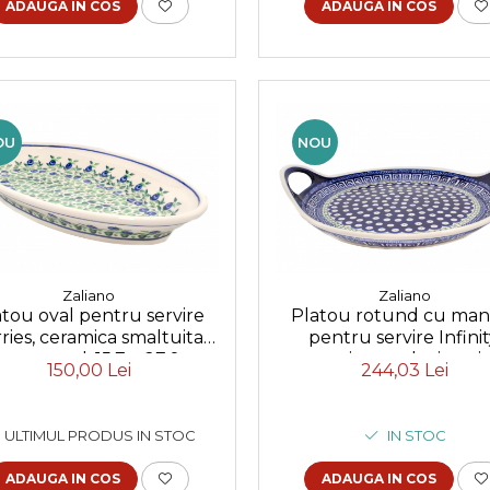
ADAUGA IN COS
ADAUGA IN COS
OU
NOU
Zaliano
Zaliano
tou oval pentru servire
Platou rotund cu man
ries, ceramica smaltuita,
pentru servire Infinit
at manual, 15,7 x 27,0 cm
ceramica smaltuita, pi
150,00 Lei
244,03 Lei
manual, 28,5 / 33,0 
ULTIMUL PRODUS IN STOC
IN STOC
ADAUGA IN COS
ADAUGA IN COS