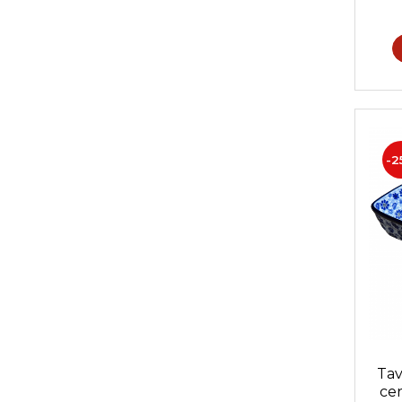
-2
Tav
cer