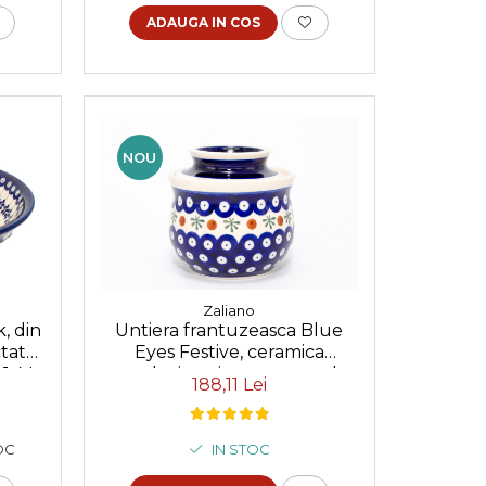
ADAUGA IN COS
NOU
Zaliano
, din
Untiera frantuzeasca Blue
ctat
Eyes Festive, ceramica
1,4 L
smaltuita, pictata manual,
188,11 Lei
11,0x11,0 cm
OC
IN STOC