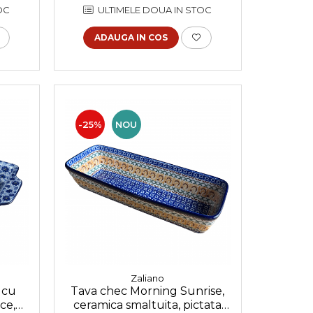
OC
ULTIMELE DOUA IN STOC
ADAUGA IN COS
-25%
NOU
Zaliano
 cu
Tava chec Morning Sunrise,
ce,
ceramica smaltuita, pictata