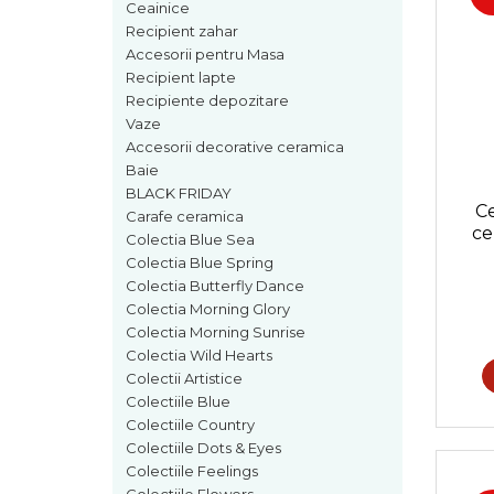
Colectiile Flowers
Ceainice
Boluri
Recipient zahar
Colectia Forget-me-nots
Farfurii
Accesorii pentru Masa
Colectia Basket of Blue
Recipient lapte
Recipiente depozitare
Colectii Artistice
Recipiente depozitare
Vaze
Colectiile Country
Vaze
Accesorii decorative ceramica
Accesorii decorative
Colectia Sweet Dreams
Baie
Colectia Leaf Bed
Accesorii masa
BLACK FRIDAY
Colectia Autumn Garden
C
Baie
Carafe ceramica
ce
Colectia Little Flowers
Colectia Blue Sea
Colectia Blue Spring
Colectia Berries
Colectia Butterfly Dance
Colectia Butterfly Dance
Colectia Morning Glory
Colectia Morning Sunrise
Colectia Morning Sunrise
Colectia Wild Hearts
Colectia Infinity
Colectii Artistice
Colectiile Blue
Colectia Morning Glory
Colectiile Country
Colectia Blue Sea
Colectiile Dots & Eyes
Colectiile Feelings
Colectia Wild Hearts