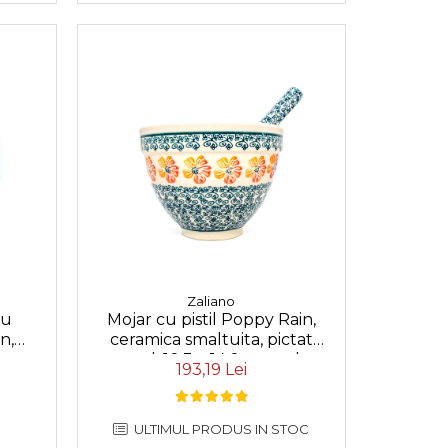
Zaliano
ru
Mojar cu pistil Poppy Rain,
n,
ceramica smaltuita, pictat
ctat
manual, 10,3 x 14,0 cm, volum
193,19 Lei
0,65 L
ULTIMUL PRODUS IN STOC