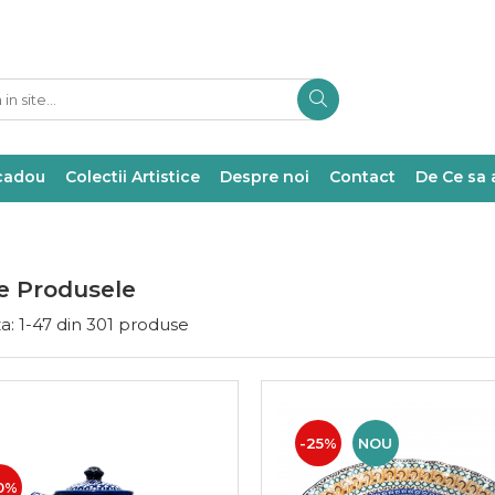
 cadou
Colectii Artistice
Despre noi
Contact
De Ce sa 
e Produsele
a:
1-
47
din
301
produse
-25%
NOU
0%