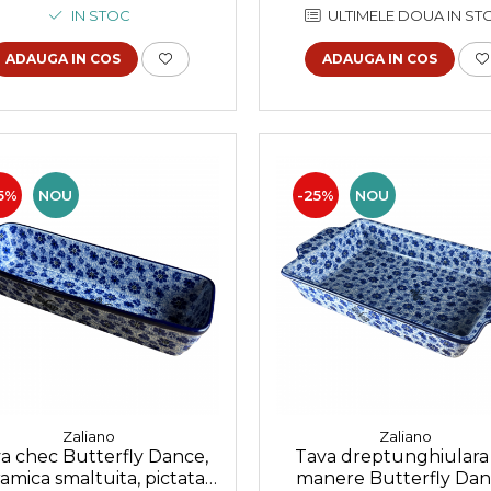
IN STOC
ULTIMELE DOUA IN ST
ADAUGA IN COS
ADAUGA IN COS
5%
NOU
-25%
NOU
Zaliano
Zaliano
a chec Butterfly Dance,
Tava dreptunghiulara
amica smaltuita, pictata
manere Butterfly Dan