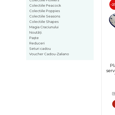
Colectiile Flowers
Colectia Blue Spring
-2
Colectiile Peacock
Colectiile Poppies
Colectiile Seasons
Colectiile Shapes
Magia Craciunului
Noutăți.
Paște
Reduceri
Seturi cadou
Voucher Cadou-Zaliano
Pl
serv
smal