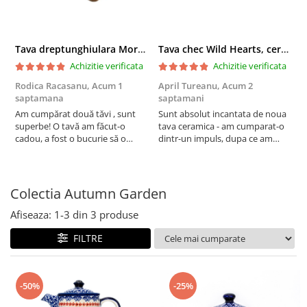
Boluri
Colectiile Flowers
Farfurii
Colectia Forget-me-nots
Tava dreptunghiulara Morning Sunrise, ceramica smaltuita, pictata manual, 27,0 X 32, 5 cm
Tava chec Wild Hearts, ceramica smaltuita, pictata manual, 31,0 X 12,0 cm
Colectia Basket of Blue
Recipiente depozitare
Achizitie verificata
Achizitie verificata
Colectii Artistice
Vaze
Rodica Racasanu,
Acum 1
April Tureanu,
Acum 2
O
Colectiile Country
Accesorii decorative
saptamana
saptamani
s
Colectia Sweet Dreams
Am cumpărat două tăvi , sunt
Sunt absolut incantata de noua
O
Accesorii masa
superbe! O tavă am făcut-o
tava ceramica - am cumparat-o
o
Colectia Leaf Bed
Baie
cadou, a fost o bucurie să o
dintr-un impuls, dupa ce am
s
Colectia Autumn Garden
daruiesc si un cadou de suflet!
aruncat la cos una din tavile
c
Cealaltă este pentru familia mea,
mele de chec, pe care apareau
c
Colectia Little Flowers
este o plăcere să o folosim, are
pete de rugina dupa spalare.
d
Colectia Berries
viață. Vă mulțumesc!
Aceasta ma va scapa de aceasta
s
Colectia Autumn Garden
neplacere, in plus este tare
Colectia Butterfly Dance
frumoasa, o ...
Afiseaza:
1-
3
din
3
produse
Colectia Morning Sunrise
FILTRE
Colectia Infinity
Colectia Morning Glory
-50%
-25%
Colectia Blue Sea