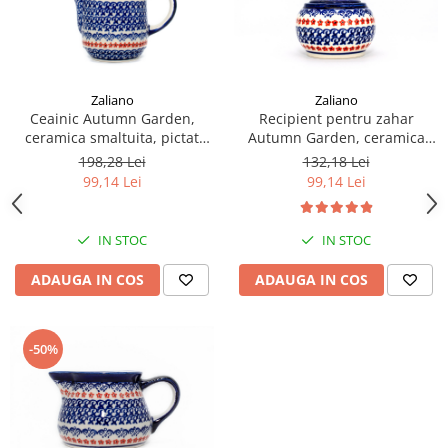
Colectia Wild Hearts
Colectia Blue Spring
Zaliano
Zaliano
Ceainic Autumn Garden,
Recipient pentru zahar
ceramica smaltuita, pictat
Autumn Garden, ceramica
manual, 300 ml
smaltuita, pictat manual, 150
198,28 Lei
132,18 Lei
ml
99,14 Lei
99,14 Lei
IN STOC
IN STOC
ADAUGA IN COS
ADAUGA IN COS
-50%