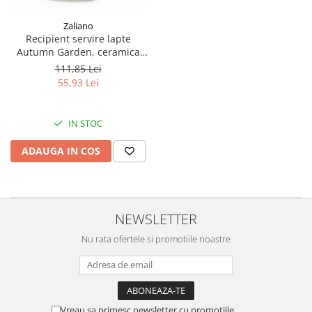
Zaliano
Recipient servire lapte
Autumn Garden, ceramica
smaltuita, pictat manual, 400
111,85 Lei
ml
55,93 Lei
IN STOC
ADAUGA IN COS
NEWSLETTER
Nu rata ofertele si promotiile noastre
Vreau sa primesc newsletter cu promotiile