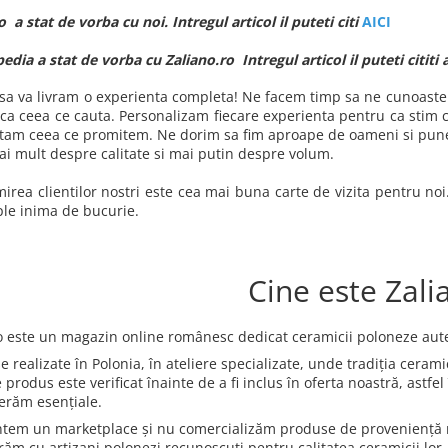
 a stat de vorba cu noi. Intregul articol il puteti citi
AICI
dia a stat de vorba cu Zaliano.ro Intregul articol il puteti cititi 
sa va livram o experienta completa! Ne facem timp sa ne cunoastem c
ca ceea ce cauta. Personalizam fiecare experienta pentru ca stim ca 
tam ceea ce promitem. Ne dorim sa fim aproape de oameni si punem
ai mult despre calitate si mai putin despre volum.
irea clientilor nostri este cea mai buna carte de vizita pentru noi
le inima de bucurie.
Cine este Zali
o este un magazin online românesc dedicat ceramicii poloneze aut
 realizate în Polonia, în ateliere specializate, unde tradiția cerami
 produs este verificat înainte de a fi inclus în oferta noastră, astfe
erăm esențiale.
tem un marketplace și nu comercializăm produse de proveniență ne
răm cu artizani polonezi recunoscuți pentru calitatea ceramicii lor.