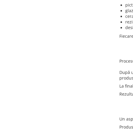
pic
glaz
cer
rezi
des
Fiecare
Proces
După u
produs
La fina
Rezulta
Un asp
Produs