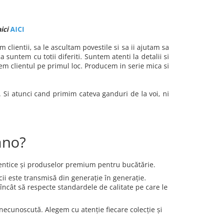
aici
AICI
lientii, sa le ascultam povestile si sa ii ajutam sa
suntem cu totii diferiti. Suntem atenti la detalii si
 clientul pe primul loc. Producem in serie mica si
. Si atunci cand primim cateva ganduri de la voi, ni
ano?
entice și produselor premium pentru bucătărie.
cii este transmisă din generație în generație.
l încât să respecte standardele de calitate pe care le
cunoscută. Alegem cu atenție fiecare colecție și