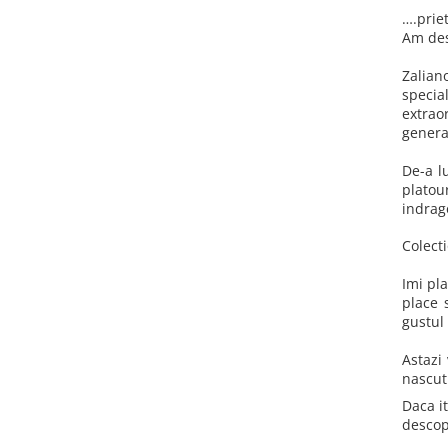
Colectia Wild Hearts
….prie
Am des
Colectia Blue Spring
Zalian
specia
extrao
genera
De-a l
platou
indrago
Colecti
Imi pla
place 
gustul 
Astazi
nascu
Daca i
descop