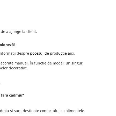
de a ajunge la client.
poloneză?
 informatii despre
pocesul de productie aici.
 decorate manual. În funcție de model, un singur
velor decorative.
.
i fără cadmiu?
admiu și sunt destinate contactului cu alimentele.