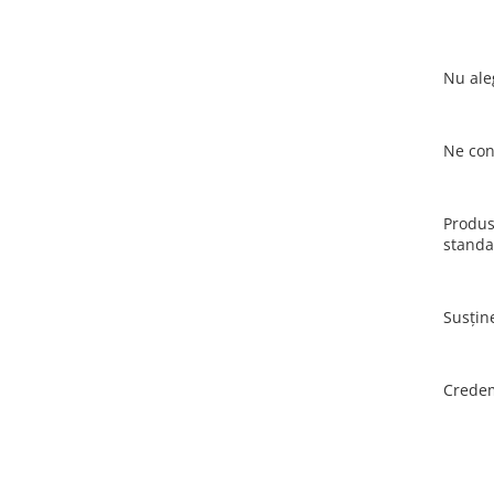
Nu aleg
Ne con
Produs
standa
Susțin
Credem 