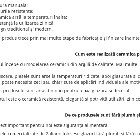
tura manuală;
urile rezistente;
amică arsă la temperaturi înalte;
stență la utilizarea zilnică;
ign tradițional și modern.
 produs trece prin mai multe etape de fabricație și finisare înainte 
Cum este realizată ceramica 
ul începe cu modelarea ceramicii din argilă de calitate. Mai multe
scare, piesele sunt arse la temperaturi ridicate, apoi glazurate și
 poate necesita zeci sau chiar sute de aplicări individuale ale moti
l, produsele sunt arse din nou pentru a fixa glazura și decorul.
tul este o ceramică rezistentă, elegantă și potrivită utilizării zilnice
De ce produsele sunt fără plumb ș
ect important pentru noi este siguranța alimentară.
ele comercializate de Zaliano folosesc glazuri fără plumb și fără c