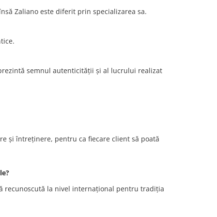
ă Zaliano este diferit prin specializarea sa.
tice.
ezintă semnul autenticității și al lucrului realizat
e și întreținere, pentru ca fiecare client să poată
le?
ă recunoscută la nivel internațional pentru tradiția