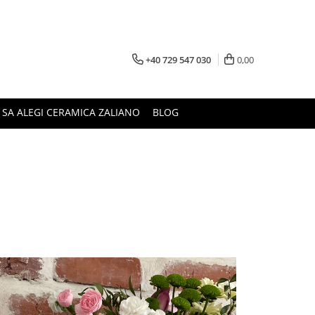
+40 729 547 030
0,00
 SA ALEGI CERAMICA ZALIANO
BLOG
i