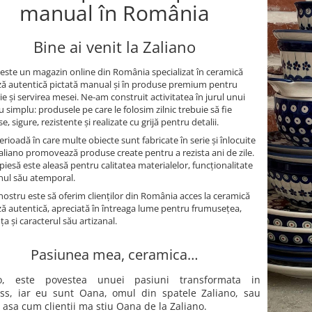
manual în România
Bine ai venit la Zaliano
 este un magazin online din România specializat în ceramică
ă autentică pictată manual și în produse premium pentru
e și servirea mesei. Ne-am construit activitatea în jurul unui
u simplu: produsele pe care le folosim zilnic trebuie să fie
, sigure, rezistente și realizate cu grijă pentru detalii.
erioadă în care multe obiecte sunt fabricate în serie și înlocuite
Zaliano promovează produse create pentru a rezista ani de zile.
piesă este aleasă pentru calitatea materialelor, funcționalitate
gnul său atemporal.
nostru este să oferim clienților din România acces la ceramică
ă autentică, apreciată în întreaga lume pentru frumusețea,
ța și caracterul său artizanal.
Pasiunea mea, ceramica…
no, este povestea unuei pasiuni transformata in
ss, iar eu sunt Oana, omul din spatele Zaliano, sau
 asa cum clientii ma stiu Oana de la Zaliano.