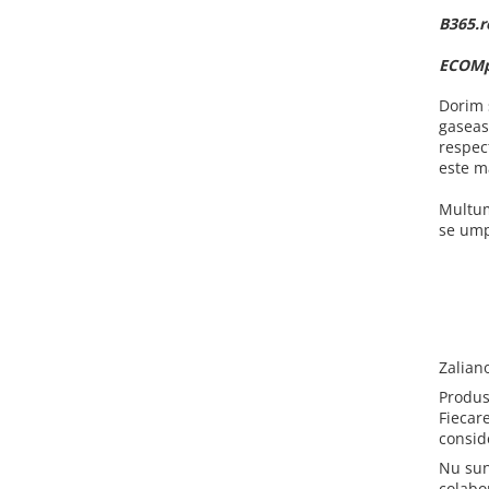
B365.ro
ECOMpe
Dorim 
gaseas
respec
este m
Multum
se ump
Zalian
Produse
Fiecare
consid
Nu sun
colabo