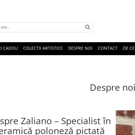
RI CADOU
COLECTII ARTISTICE
DESPRE NOI
CONTACT
DE CE
Despre no
spre Zaliano – Specialist în
eramică poloneză pictată