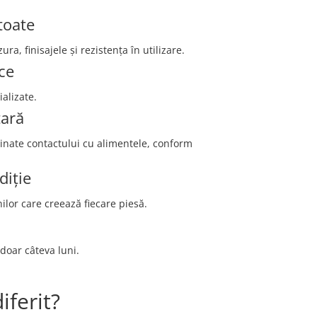
toate
, finisajele și rezistența în utilizare.
ce
alizate.
tară
tinate contactului cu alimentele, conform
diție
lor care creează fiecare piesă.
 doar câteva luni.
iferit?