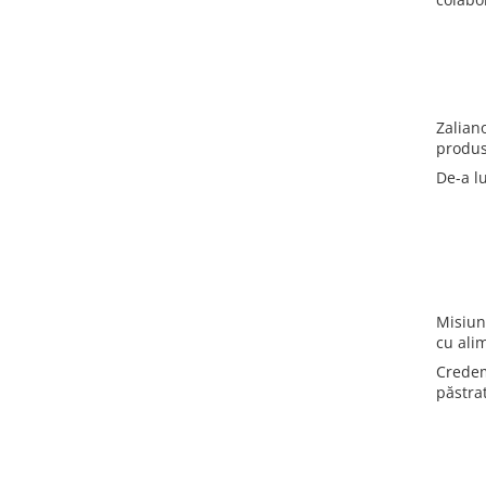
Zalian
produs
De-a l
Misiun
cu alim
Credem
păstrat