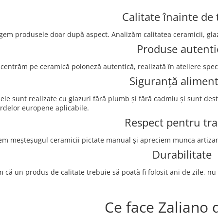
Calitate înainte de 
em produsele doar după aspect. Analizăm calitatea ceramicii, glazura
Produse autenti
centrăm pe ceramică poloneză autentică, realizată în ateliere speci
Siguranță alimen
ele sunt realizate cu glazuri fără plumb și fără cadmiu și sunt des
rdelor europene aplicabile.
Respect pentru tra
em meșteșugul ceramicii pictate manual și apreciem munca artizani
Durabilitate
că un produs de calitate trebuie să poată fi folosit ani de zile, nu
Ce face Zaliano d