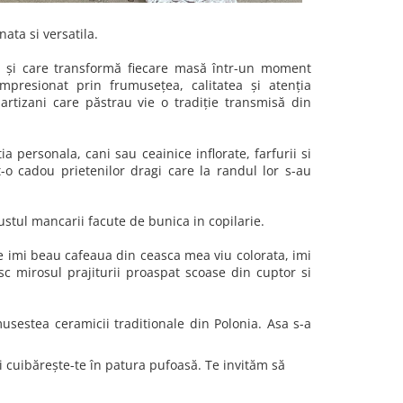
ata si versatila.
e și care transformă fiecare masă într-un moment
presionat prin frumusețea, calitatea și atenția
e artizani care păstrau vie o tradiție transmisă din
 personala, cani sau ceainice inflorate, farfurii si
t-o cadou prietenilor dragi care la randul lor s-au
ustul mancarii facute de bunica in copilarie.
are imi beau cafeaua din ceasca mea viu colorata, imi
sc mirosul prajiturii proaspat scoase din cuptor si
sestea ceramicii traditionale din Polonia. Asa s-a
i cuibărește-te în patura pufoasă. Te invităm să