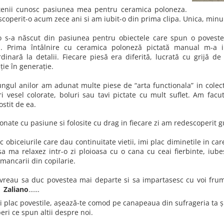
tenii cunosc pasiunea mea pentru ceramica poloneza.
coperit-o acum zece ani si am iubit-o din prima clipa. Unica, minun
o s-a născut din pasiunea pentru obiectele care spun o povest
l. Prima întâlnire cu ceramica poloneză pictată manual m-a im
rdinară la detalii. Fiecare piesă era diferită, lucrată cu grijă d
ție în generație.
ungul anilor am adunat multe piese de “arta functionala” in colectia
ri vesel colorate, boluri sau tavi pictate cu mult suflet. Am facu
stit de ea.
onate cu pasiune si folosite cu drag in fiecare zi am redescoperit g
c obiceiurile care dau continuitate vietii, imi plac diminetile in c
sa ma relaxez intr-o zi ploioasa cu o cana cu ceai fierbinte, iube
mancarii din copilarie.
 vreau sa duc povestea mai departe si sa impartasesc cu voi frumu
t
Zaliano
……
ti plac povestile, așează-te comod pe canapeaua din sufrageria ta ș
eri ce spun altii despre noi.