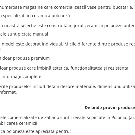
 numeroase magazine care comercializează vase pentru bucătărie, îns
 specializați în ceramică poloneză
a noastră selecție este construită în jurul ceramicii poloneze auten
ele sunt pictate manual
 model este decorat individual. Micile diferențe dintre produse repr
l.
m doar produse premium
oar produse care îmbină estetica, funcționalitatea și rezistența.
 informații complete
rile produselor includ detalii despre materiale, dimensiuni, utilizar
informat.
De unde provin produse
le comercializate de Zaliano sunt creeate si pictate in Polonia, țar
abricarea ceramicii.
ca poloneză este apreciată pentru: