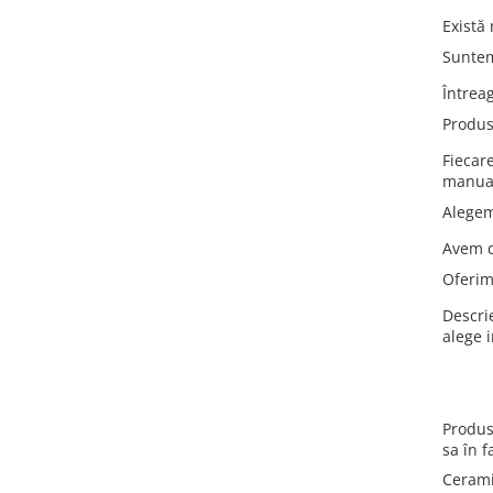
Există
Suntem
Întreag
Produs
Fiecare
manua
Alege
Avem d
Oferim
Descrie
alege 
Produse
sa în f
Cerami