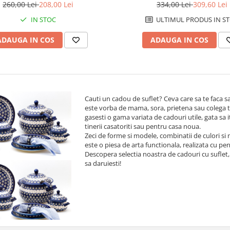
maltuita, pictata manual
260,00 Lei
208,00 Lei
334,00 Lei
309,60 Lei
IN STOC
ULTIMUL PRODUS IN S
ADAUGA IN COS
ADAUGA IN COS
Cauti un cadou de suflet? Ceva care sa te faca sa 
este vorba de mama, sora, prietena sau colega ta d
gasesti o gama variata de cadouri utile, gata sa i
tinerii casatoriti sau pentru casa noua.
Zeci de forme si modele, combinatii de culori si 
este o piesa de arta functionala, realizata cu pe
Descopera selectia noastra de cadouri cu suflet
sa daruiesti!