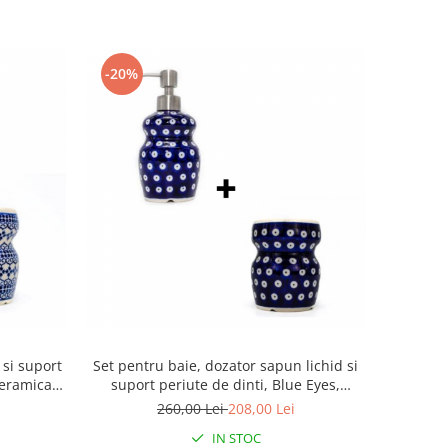
-20%
 si suport
Set pentru baie, dozator sapun lichid si
ceramica
suport periute de dinti, Blue Eyes,
al
ceramica smaltuita, pictata manual
260,00 Lei
208,00 Lei
IN STOC