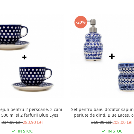
-20%
dejun pentru 2 persoane, 2 cani
Set pentru baie, dozator sapun
bol XXL 500 ml si 2 farfurii Blue Eyes
periute de dinti, Blue Laces, 
smaltuita, pictata manu
334,00 Lei
283,90 Lei
260,00 Lei
208,00 Lei
IN STOC
IN STOC