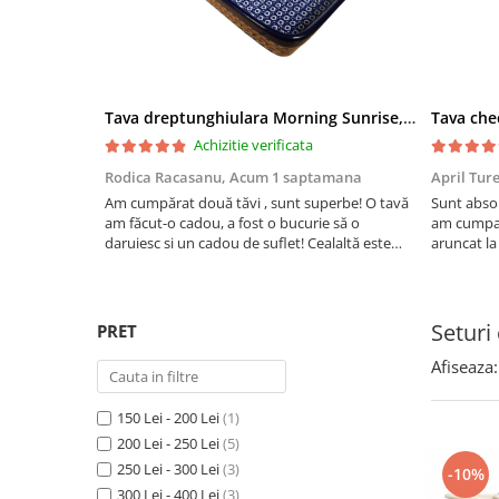
Boluri
Colectiile Flowers
Farfurii
Colectia Forget-me-nots
Colectia Basket of Blue
Recipiente depozitare
Colectii Artistice
Tava dreptunghiulara Morning Sunrise, ceramica smaltuita, pictata manual, 27,0 X 32, 5 cm
Vaze
Achizitie verificata
Colectiile Country
Accesorii decorative
Rodica Racasanu,
Acum 1 saptamana
April Tur
Colectia Sweet Dreams
Accesorii masa
Am cumpărat două tăvi , sunt superbe! O tavă
Sunt absol
Colectia Leaf Bed
am făcut-o cadou, a fost o bucurie să o
am cumpar
Baie
Colectia Autumn Garden
daruiesc si un cadou de suflet! Cealaltă este
aruncat la
pentru familia mea, este o plăcere să o folosim,
care apare
Colectia Little Flowers
are viață. Vă mulțumesc!
Aceasta ma
Colectia Berries
plus este t
Seturi
PRET
Colectia Butterfly Dance
Afiseaza:
Colectia Morning Sunrise
Colectia Infinity
150 Lei - 200 Lei
(1)
Colectia Morning Glory
200 Lei - 250 Lei
(5)
250 Lei - 300 Lei
(3)
-10%
Colectia Blue Sea
300 Lei - 400 Lei
(3)