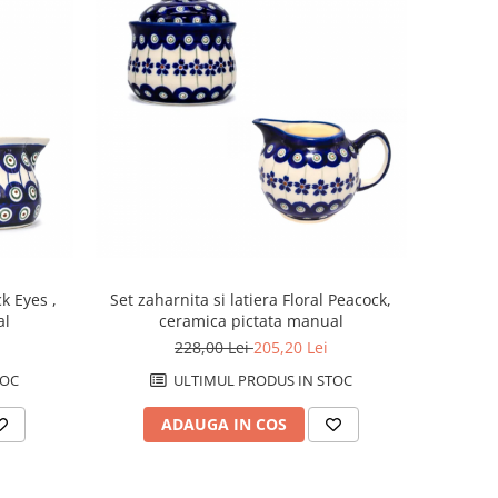
k Eyes ,
Set zaharnita si latiera Floral Peacock,
al
ceramica pictata manual
228,00 Lei
205,20 Lei
TOC
ULTIMUL PRODUS IN STOC
ADAUGA IN COS