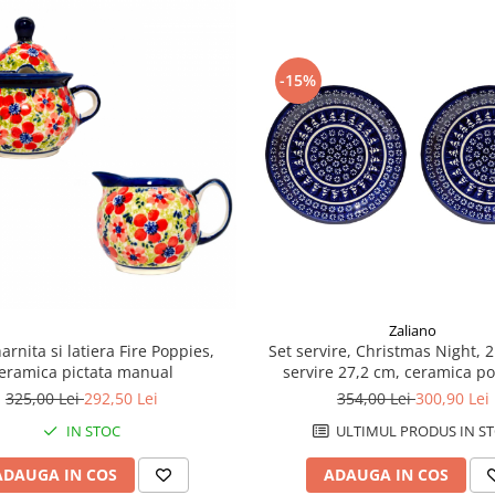
-15%
Zaliano
Set servire, Christmas Night, 2
arnita si latiera Fire Poppies,
servire 27,2 cm, ceramica p
eramica pictata manual
pictata manual
354,00 Lei
300,90 Lei
325,00 Lei
292,50 Lei
ULTIMUL PRODUS IN S
IN STOC
ADAUGA IN COS
ADAUGA IN COS