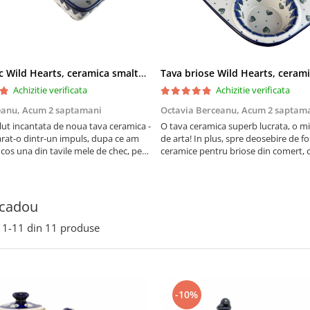
Tava chec Wild Hearts, ceramica smaltuita, pictata manual, 31,0 X 12,0 cm
Achizitie verificata
Achizitie verificata
eanu,
Acum 2 saptamani
Octavia Berceanu,
Acum 2 saptam
ut incantata de noua tava ceramica -
O tava ceramica superb lucrata, o m
at-o dintr-un impuls, dupa ce am
de arta! In plus, spre deosebire de f
 cos una din tavile mele de chec, pe
ceramice pentru briose din comert, 
au pete de rugina dupa spalare.
finala se desprinde mult mai usor de
 va scapa de aceasta neplacere, in
suprafata acestei tavi.
are frumoasa, o ...
 cadou
1-
11
din
11
produse
-10%