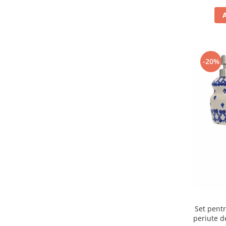
-20%
Set pentr
periute d