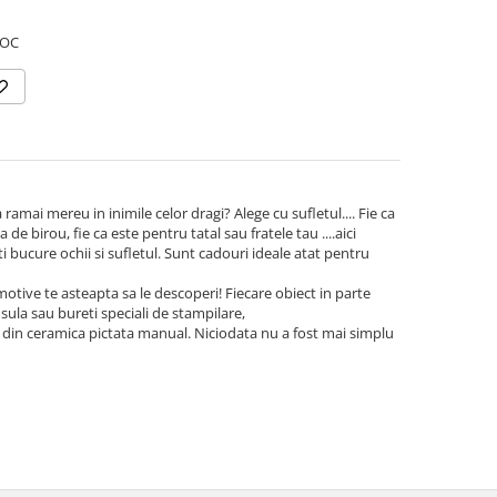
TOC
ramai mereu in inimile celor dragi? Alege cu sufletul.... Fie ca
e birou, fie ca este pentru tatal sau fratele tau ....aici
ti bucure ochii si sufletul. Sunt cadouri ideale atat pentru
motive te asteapta sa le descoperi! Fiecare obiect in parte
nsula sau bureti speciali de stampilare,
, din ceramica pictata manual. Niciodata nu a fost mai simplu