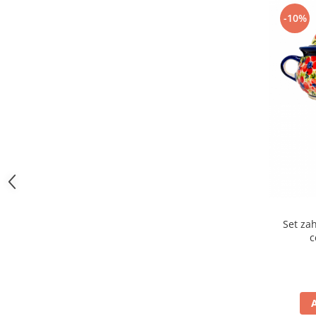
-10%
Set zah
c