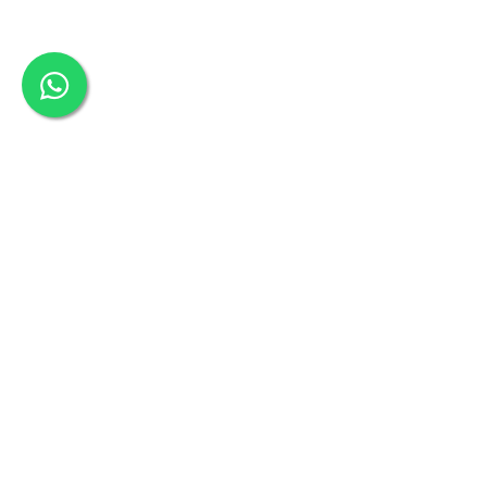
Colectia Blue Spring
PRODUSE 100% AUTENTICE
PRODUSE FĂRĂ CADMIU ȘI
PLUMB
Descriere
Caracteristici
Beneficii
Tava cozonac antiaderenta, estetica si functionala. 
sau alte bunatati. Gustul mancarii are un rol foarte
degeaba se spune ca "mancam si cu ochii", iar prep
Tavile pentru copt diin colectia Zaliano sunt este
eleganta.