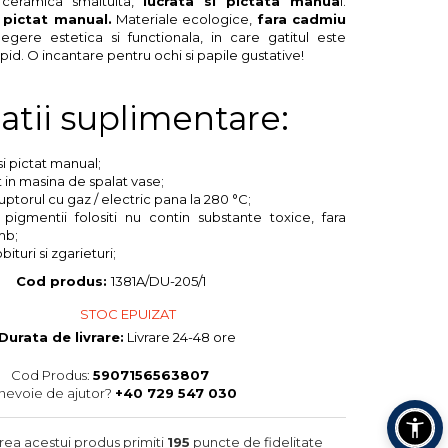
 ceramica smaltuita,
lucrata si pictata manua
l.
i pictat manual.
Materiale ecologice,
fara cadmiu
egere estetica si functionala, in care gatitul este
apid. O incantare pentru ochi si papile gustative!
atii suplimentare:
si pictat manual;
t in masina de spalat vase;
uptorul cu gaz / electric pana la 280 °C;
, pigmentii folositi nu contin substante toxice, fara
mb;
bituri si zgarieturi;
Cod produs:
1381A/DU-205/1
STOC EPUIZAT
Durata de livrare:
Livrare 24-48 ore
Cod Produs:
5907156563807
 nevoie de ajutor?
+40 729 547 030
area acestui produs primiti
195
puncte de fidelitate