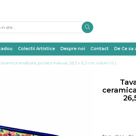
 cadou
Colectii Artistice
Despre noi
Contact
De Ce sa 
ramica smaltuita, pictata manual, 26,5 x 12,5 cm, volum 1,0 L
Tava
ceramica
26,