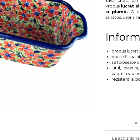
Tava chec, din
Produs
lucrat s
si plumb.
O al
sanatos, usor si r
Inform
produs lucrat 
poate fi spala
se foloseste c
lutul, glazura
cadmiu si plu
rezistent la cio
Ai
La achizition