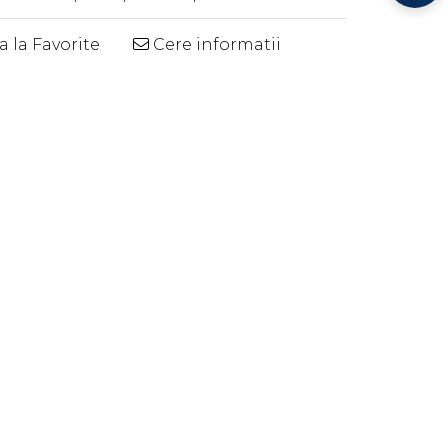
 la Favorite
Cere informatii
Distribuie
pe
Facebook
I
GARANTAM LIVRAREA
A
PRODUSELOR INTACTE
400
SAU BANII ÎNAPOI
 servirea diferitelor preparate, precum salata boeuf,
tituie si prezentarea cu mult bun gust a acesteia. Nu
 si elegante.
c, fiind o varianta de prezentare si servire foarte