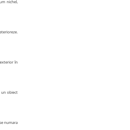
cum nichel,
eterioreze.
exterior în
d un obiect
a se numara