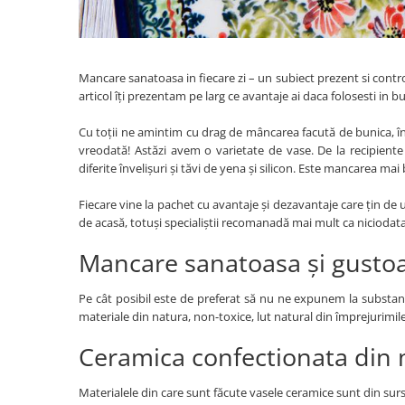
Colectia Wild Hearts
Colectia Blue Spring
Mancare sanatoasa in fiecare zi – un subiect prezent si contro
articol îți prezentam pe larg ce avantaje ai daca folosesti in 
Cu toții ne amintim cu drag de mâncarea facută de bunica, în
vreodată! Astăzi avem o varietate de vase. De la recipiente 
diferite învelișuri și tăvi de yena și silicon. Este mancarea 
Fiecare vine la pachet cu avantaje și dezavantaje care țin de ut
de acasă, totuși specialiștii recomanadă mai mult ca niciodata
Mancare sanatoasa și gusto
Pe cât posibil este de preferat să nu ne expunem la substan
materiale din natura, non-toxice, lut natural din împrejurimile
Ceramica confectionata din 
Materialele din care sunt făcute vasele ceramice sunt din surs