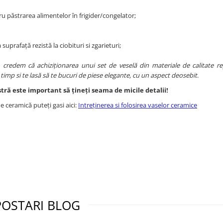
tru păstrarea alimentelor în frigider/congelator;
suprafață rezistă la ciobituri si zgarieturi;
,
credem că achiziționarea unui set de veselă din materiale de calitate re
n timp si te lasă să te bucuri de piese elegante, cu un aspect deosebit
.
ră este important să țineți seama de micile detalii!
e ceramică puteți gasi aici:
Intreținerea si folosirea vaselor ceramice
POSTARI BLOG