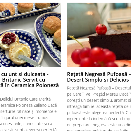
cu unt si dulceata -
Rețetă Negresă Pufoasă 
l Britanic Servit cu
Desert Simplu și Delicios
ță în Ceramica Poloneză
Rețetă Negresă Pufoasă – Desertul
o
pe Care Îl Vei Pregăti Mereu Dacă îț
Deliciul Britanic Care Merită
dorești un desert simplu, aromat și
 Ceramica Poloneză Zaliano Dacă
întreaga familie, această rețetă de
eserturile rafinate și momentele
pufoasă este alegerea perfectă. Cu
 în jurul unei mese frumos
ingrediente la îndemână și un timp
 scones-urile, cunoscute și ca
de preparare, negresa este una din
glezești, sunt alegerea perfectă.
mai apreciate prăjituri de casă din