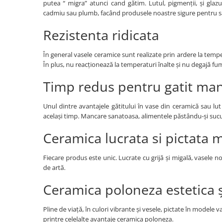
putea “ migra” atunci cand gătim. Lutul, pigmenții, și glaz
cadmiu sau plumb, facând produsele noastre sigure pentru să
Rezistenta ridicata
În general vasele ceramice sunt realizate prin ardere la temper
În plus, nu reacționează la temperaturi înalte și nu degajă fu
Timp redus pentru gatit ma
Unul dintre avantajele gătitului în vase din ceramică sau lut
același timp. Mancare sanatoasa, alimentele păstându-și sucul 
Ceramica lucrata si pictata 
Fiecare produs este unic. Lucrate cu grijă și migală, vasele noa
de artă.
Ceramica poloneza estetica ș
Pline de viață, în culori vibrante și vesele, pictate în model
printre celelalte avantaje ceramica poloneza.