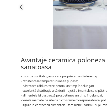
Avantaje ceramica poloneza –
sanatoasa
- ușor de curățat- glazura are proprietați antiaderente;
- rezistente la temperaturi înalte și joase;
- păstrează căldura/rece pentru un timp îndelungat;
- excelentă distribuție a căldurii – ajută alimentele sa-și păstr
- alimentele își pastrează prospețimea un timp îndelungat;
- vasele marcate pe site cu pictograme corespunzătoare, pot f
- sigure în contact cu alimentele - fară nichel, cadmiu si plumb