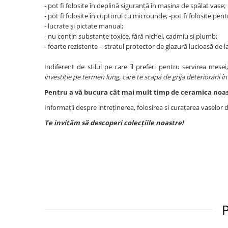
- pot fi folosite în deplină siguranță în mașina de spălat vase;
- pot fi folosite în cuptorul cu microunde; -pot fi folosite pen
- lucrate și pictate manual;
- nu conțin substanțe toxice, fără nichel, cadmiu si plumb;
- foarte rezistente – stratul protector de glazură lucioasă de la 
Indiferent de stilul pe care îl preferi pentru servirea mesei
investiție pe termen lung, care te scapă de grija deteriorării î
Pentru a vă bucura cât mai mult timp de ceramica noast
Informații despre intreținerea, folosirea si curațarea vaselor d
Te invităm să descoperi colecțiile noastre!