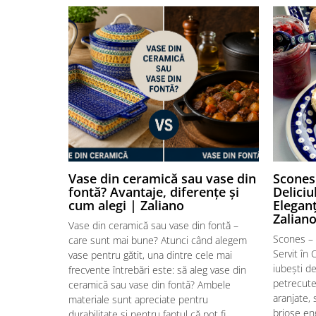
Vase din ceramică sau vase din
Scones 
fontă? Avantaje, diferențe și
Deliciu
cum alegi | Zaliano
Elegan
Zalian
Vase din ceramică sau vase din fontă –
Scones – 
care sunt mai bune? Atunci când alegem
Servit în
vase pentru gătit, una dintre cele mai
iubești d
frecvente întrebări este: să aleg vase din
petrecute
ceramică sau vase din fontă? Ambele
aranjate,
materiale sunt apreciate pentru
brioșe en
durabilitate și pentru faptul că pot fi