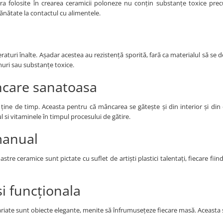
ura folosite în crearea ceramicii poloneze nu conțin substanțe toxice pre
nătate la contactul cu alimentele.
aturi înalte. Așadar acestea au rezistență sporită, fară ca materialul să se d
muri sau substanțe toxice.
ncare sanatoasa
 ține de timp. Aceasta pentru că mâncarea se gătește și din interior și din 
si vitaminele în timpul procesului de gătire.
manual
stre ceramice sunt pictate cu suflet de artiști plastici talentați, fiecare fiin
i funcționala
e variate sunt obiecte elegante, menite să înfrumusețeze fiecare masă. Aceast