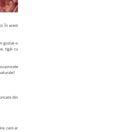
i. În acest
am gustat-o
e, tigăi cu
rocasnicele
naturale?
bricate din
ce, care ar