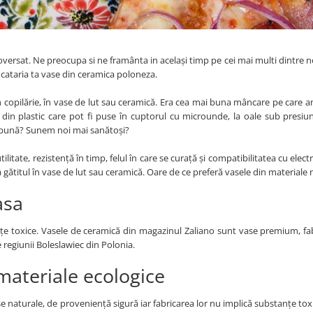
versat. Ne preocupa si ne framânta in același timp pe cei mai multi dintre no
bucataria ta vase din ceramica poloneza.
 copilărie, în vase de lut sau ceramică. Era cea mai buna mâncare pe care 
din plastic care pot fi puse în cuptorul cu microunde, la oale sub presiun
mai bună? Sunem noi mai sanătoși?
ilitate, rezistență în timp, felul în care se curață și compatibilitatea cu elect
 gătitul în vase de lut sau ceramică. Oare de ce preferă vasele din materiale 
asa
țe toxice. Vasele de ceramică din magazinul Zaliano sunt vase premium, fa
 regiunii Boleslawiec din Polonia.
materiale ecologice
e naturale, de proveniență sigură iar fabricarea lor nu implică substanțe toxi