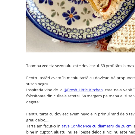
Toamna vedeta sezonului este dovleacul. Să profităm la maxim d
Pentru astăzi avem în meniu tartă cu dovleac. Vă propunem 
susan negru.
Inspirația vine de la
@Fresh Little Kitchen
, care ne-a venit 
folositoare din culisele retetei. Sa mergem pe mana ei si sa v
degete!
Pentru tarta cu dovleac avem nevoie in primul rand de o tavă s
greu deloc....
Tarta am facut-o in
tava Confidence cu diametru de 26 cm
a
bine in cuptor, aluatul nu se lipeste deloc și nici nu este ne