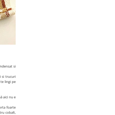
ndensat si
 si trucuri
te lingi pe
ă aici nu e
orta foarte
tru cobalt,