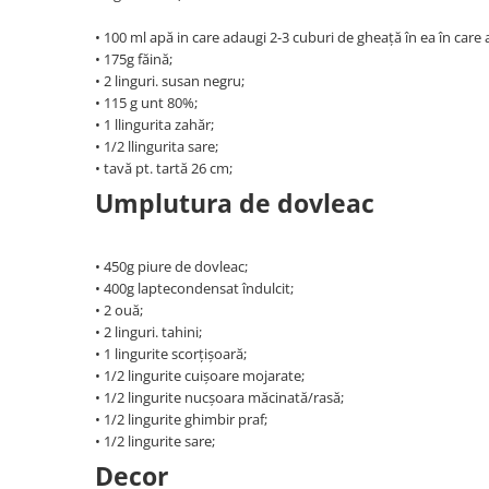
• 100 ml apă in care adaugi 2-3 cuburi de gheață în ea în care 
• 175g făină;
• 2 linguri. susan negru;
• 115 g unt 80%;
• 1 llingurita zahăr;
• 1/2 llingurita sare;
• tavă pt. tartă 26 cm;
Umplutura de dovleac
• 450g piure de dovleac;
• 400g laptecondensat îndulcit;
• 2 ouă;
• 2 linguri. tahini;
• 1 lingurite scorțișoară;
• 1/2 lingurite cuișoare mojarate;
• 1/2 lingurite nucșoara măcinată/rasă;
• 1/2 lingurite ghimbir praf;
• 1/2 lingurite sare;
Decor