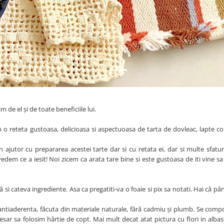
e el și de toate beneficiile lui.
o reteta gustoasa, delicioasa si aspectuoasa de tarta de dovleac, lapte co
în ajutor cu prepararea acestei tarte dar si cu retata ei, dar si multe sfaturi
edem ce a iesit! Noi zicem ca arata tare bine si este gustoasa de iti vine sa 
i cateva ingrediente. Asa ca pregatiti-va o foaie si pix sa notati. Hai că pân
ntiaderenta, făcuta din materiale naturale, fără cadmiu și plumb. Se comp
cesar sa folosim hârtie de copt. Mai mult decat atat pictura cu flori in albas