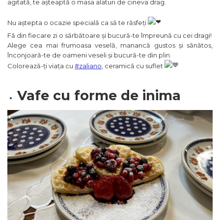
agitată, te așteaptă o masa alaturi de cineva drag.
Nu aștepta o ocazie specială ca să te răsfeți
Fă din fiecare zi o sărbătoare și bucură-te împreună cu cei dragi!
Alege cea mai frumoasa veselă, manancă gustos și sănătos,
înconjoară-te de oameni veseli și bucură-te din plin.
Colorează-ți viața cu
#zaliano
, ceramică cu suflet
Vafe cu forme de inima