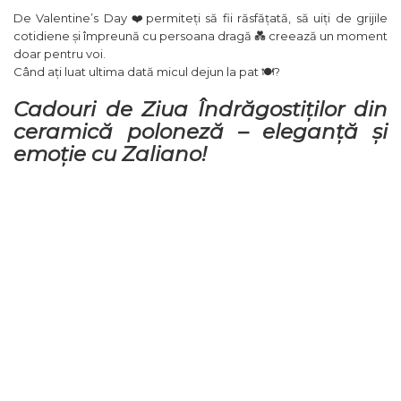
De Valentine’s Day ❤️permiteți să fii răsfățată, să uiți de grijile
cotidiene și împreună cu persoana dragă 💑 creează un moment
doar pentru voi.
Când ați luat ultima dată micul dejun la pat 🍽️?
Cadouri de Ziua Îndrăgostiților din
ceramică poloneză – eleganță și
emoție cu Zaliano!