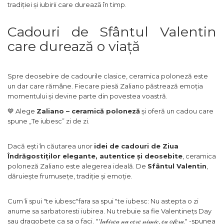
tradiției și iubirii care durează în timp.
Cadouri de Sfântul Valentin
care durează o viață
Spre deosebire de cadourile clasice, ceramica poloneză este
un dar care rămâne. Fiecare piesă Zaliano păstrează emoția
momentului și devine parte din povestea voastră.
💙 Alege
Zaliano – ceramică poloneză
și oferă un cadou care
spune „Te iubesc” zi de zi.
Dacă ești în căutarea unor
idei de cadouri de Ziua
Îndrăgostiților elegante, autentice și deosebite
, ceramica
poloneză Zaliano este alegerea ideală. De
Sfântul Valentin
,
dăruiește frumusețe, tradiție și emoție.
Cum îi spui "te iubesc"fara sa spui "te iubesc: Nu astepta o zi
anume sa sarbatoresti iubirea. Nu trebuie sa fie Valentinețs Day
sau dragobete ca sa o faci. "'𝐼𝓊𝒷𝒾𝓇𝑒𝒶 𝓃𝓊 𝒸𝑒𝓇𝑒 𝓃𝒾𝓂𝒾𝒸, 𝑒𝒶 𝑜𝒻𝑒𝓇𝒶." -spunea