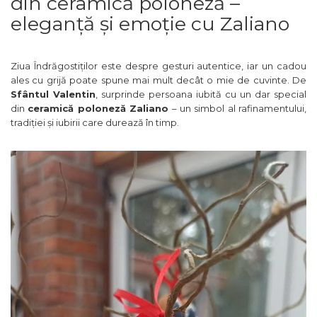
din ceramică poloneză –
Colectia Blue Spring
eleganță și emoție cu Zaliano
Ziua Îndrăgostiților este despre gesturi autentice, iar un cadou
ales cu grijă poate spune mai mult decât o mie de cuvinte. De
Sfântul Valentin
, surprinde persoana iubită cu un dar special
din
ceramică poloneză Zaliano
– un simbol al rafinamentului,
tradiției și iubirii care durează în timp.