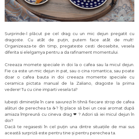
Surprinde-l plăcut pe cel drag cu un mic dejun pregatit cu
dragoste. Cu atât de puțin, putem face atât de mult!
Organizeaza-te din timp, pregateste cesti deosebite, vesela
diferita si elelgamya pentru a da rafinament momentului.
Creeaza momete speciale in doi la o cafea sau la micul dejun.
Fie ca este un mic dejun in pat, sau o cina romantica, sau poate
doar o cafea bauta in doi creeaza momente speciale cu
ceramica pictata manual de la Zaliano, dragoste la prima
vedere! Tu cu cine imparti vesela ta?
Iubești diminețile în care savurezi în tihnă fiecare strop de cafea
alături de perechea ta ☕? Îți place să bei un ceai aromat după
amiaza împreună cu cineva drag ❤ ? Adori să iei micul dejun în
doi?
Dacă te regasesti în cel puțin una dintre situațiile de mai sus
această surpriză este pentru tine și pentru perechea ta.