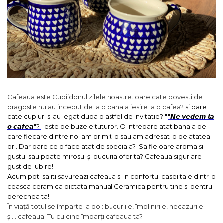
Cafeaua este Cupiidonul zilele noastre. oare cate povesti de
dragoste nu au inceput de la o banala iesire la o cafea?
si oare
cate cupluri s-au legat dupa o astfel de invitatie? "
"𝙉𝙚 𝙫𝙚𝙙𝙚𝙢 𝙡𝙖
𝙤 𝙘𝙖𝙛𝙚𝙖"?
este pe buzele tuturor. O intrebare atat banala pe
care fiecare dintre noi am primit-o sau am adresat-o de atatea
ori. Dar oare ce o face atat de speciala? Sa fie oare aroma si
gustul sau poate mirosul și bucuria oferita? Cafeaua sigur are
gust de iubire!
Acum poti sa iti savureazi cafeaua si in confortul casei tale dintr-o
ceasca ceramica pictata manual Ceramica pentru tine si pentru
perechea ta!
În viață totul se împarte la doi: bucuriile, împlinirile, necazurile
și....cafeaua. Tu cu cine împarți cafeaua ta?