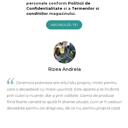
personale conform
Politicii de
Confidentialitate
si a
Termenilor si
conditiilor
magazinului.
ABONEAZĂ-TE!
Rizea Andreia
Ceramica poloneza are stilul său propriu, motiv pentru
care o deosebesți cu mare ușurință. Este aparte și te încântă
o
prin culori și nuanțe, dar și prin calitate. Gama de produse
b
fiind foarte variată te ajută în diverse situații, cum ar fi cadouri
c
deosebite pentru cei dragi sau, de ce nu, pentru propria casă.
u
s