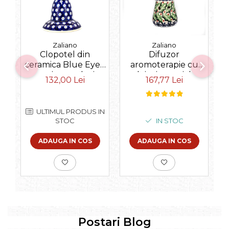
Zaliano
Zaliano
S
Clopotel din
Difuzor
f
ceramica Blue Eyes,
aromoterapie cu
c
ceramica smaltuita,
uleiuri esentiale,
132,00 Lei
167,77 Lei
pictata manual, 11,4
Mistletoe, ceramica
cm
smaltuita, pictata
manual, 10,4 x 8,9
ULTIMUL PRODUS IN
cm
STOC
IN STOC
ADAUGA IN COS
ADAUGA IN COS
Postari Blog