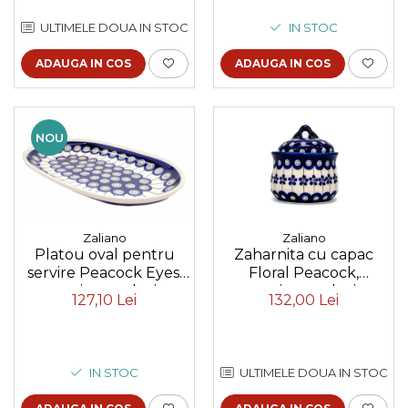
IN STOC
ULTIMELE DOUA IN STOC
ADAUGA IN COS
ADAUGA IN COS
NOU
Zaliano
Zaliano
Platou oval pentru
Zaharnita cu capac
servire Peacock Eyes,
Floral Peacock,
ceramica smaltuita,
ceramica smaltuita,
127,10 Lei
132,00 Lei
pictat manual, 16,8 x
pictat manual, 200 ml
27,3 cm
IN STOC
ULTIMELE DOUA IN STOC