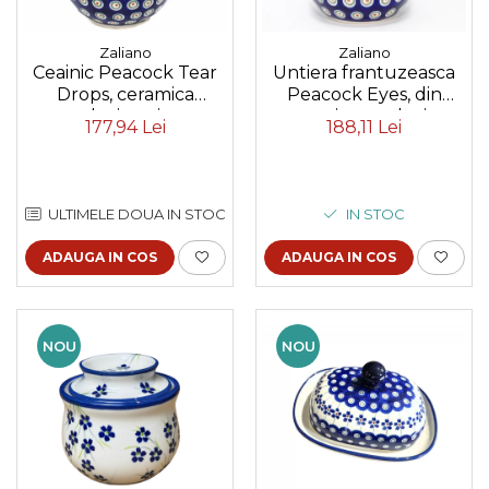
Zaliano
Zaliano
Ceainic Peacock Tear
Untiera frantuzeasca
Drops, ceramica
Peacock Eyes, din
smaltuita, pictat
ceramica smaltuita,
177,94 Lei
188,11 Lei
manual, 1 L
pictata manual,
11,0x11,0 cm
ULTIMELE DOUA IN STOC
IN STOC
ADAUGA IN COS
ADAUGA IN COS
NOU
NOU