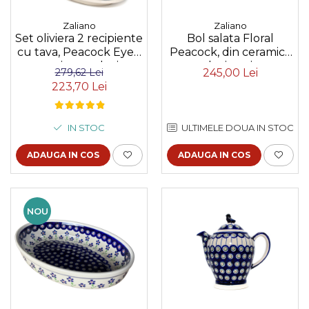
Zaliano
Zaliano
Set oliviera 2 recipiente
Bol salata Floral
cu tava, Peacock Eyes,
Peacock, din ceramica
ceramica smaltuita,
smaltuita, pictat
279,62 Lei
245,00 Lei
pictata manual,
manual, 25,2 cm,
223,70 Lei
22,6/18,4 x 15,0 cm
volum 1,4 L
IN STOC
ULTIMELE DOUA IN STOC
ADAUGA IN COS
ADAUGA IN COS
NOU