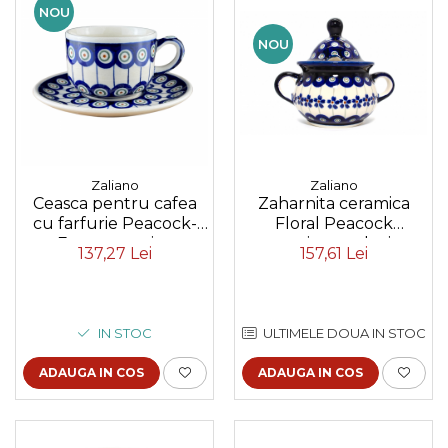
NOU
NOU
Zaliano
Zaliano
Zaharnita ceramica
Ceasca pentru cafea
Floral Peacock
cu farfurie Peacock-
ceramica smaltuita,
Eyes, ceramica
157,61 Lei
137,27 Lei
pictata manual, 350 ml
smaltuita, pictata
manual, 210 ml
ULTIMELE DOUA IN STOC
IN STOC
ADAUGA IN COS
ADAUGA IN COS