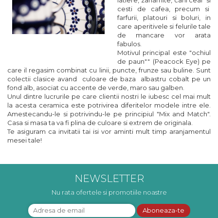
cesti de cafea, precum si
farfurii, platouri si boluri, in
care aperitivele si felurile tale
de mancare vor arata
fabulos.
Motivul principal este "ochiul
de paun"" (Peacock Eye) pe
care il regasim combinat cu linii, puncte, frunze sau buline. Sunt
colectii clasice avand culoare de baza albastru cobalt pe un
fond alb, asociat cu accente de verde, maro sau galben.
Unul dintre lucrurile pe care clientii nostri le iubesc cel mai mult
la acesta ceramica este potrivirea diferitelor modele intre ele.
Amestecandu-le si potrivindu-le pe principiul "Mix and Match".
Casa si masa ta va fi plina de culoare si extrem de originala.
Te asiguram ca invitatii tai isi vor aminti mult timp aranjamentul
mesei tale!
NEWSLETTER
Nu rata ofertele si promotiile noastre