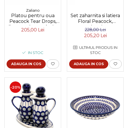
Zaliano
Platou pentru oua
Set zaharnita si latiera
Peacock Tear Drops,
Floral Peacock,
din ceramica smaltuita,
ceramica pictata
205,00 Lei
228,00 Lei
pictata manual, 24,0
manual
205,20 Lei
cm
ULTIMUL PRODUS IN
IN STOC
STOC
ADAUGA IN COS
ADAUGA IN COS
-20%