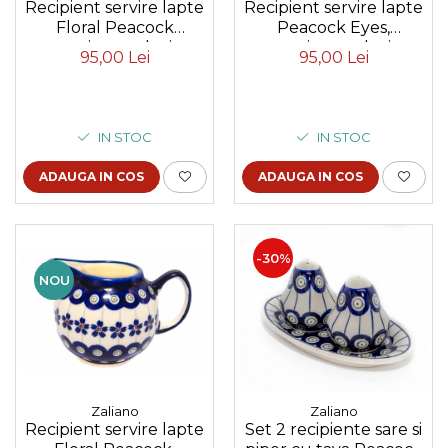
Recipient servire lapte
Recipient servire lapte
Floral Peacock
Peacock Eyes,
ceramica smaltuita,
ceramica smaltuita,
95,00 Lei
95,00 Lei
pictat manual, 170 ml
pictat manual, 400 ml
IN STOC
IN STOC
ADAUGA IN COS
ADAUGA IN COS
-30%
NOU
Zaliano
Zaliano
Recipient servire lapte
Set 2 recipiente sare si