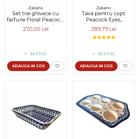
Zaliano
Zaliano
Tava pentru copt
Set trei ghivece cu
Peacock Eyes,
farfurie Floral Peacock,
dreptunghiulara,
ceramica smaltuita,
289,79 Lei
270,00 Lei
ceramica smaltuita,
pictate manual
pictata manual, 20,3 x
30,7 cm, volum 1,5 L
IN STOC
IN STOC
ADAUGA IN COS
ADAUGA IN COS