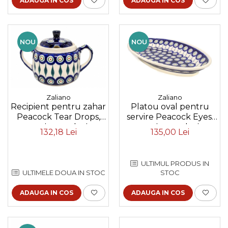
ADAUGA IN COS
ADAUGA IN COS
NOU
NOU
Zaliano
Zaliano
Recipient pentru zahar
Platou oval pentru
Peacock Tear Drops,
servire Peacock Eyes,
ceramica smaltuita,
ceramica smaltuita,
132,18 Lei
135,00 Lei
pictat manual, 350 ml
pictat manual, 15,7 x
27,0 cm
ULTIMUL PRODUS IN
ULTIMELE DOUA IN STOC
STOC
ADAUGA IN COS
ADAUGA IN COS