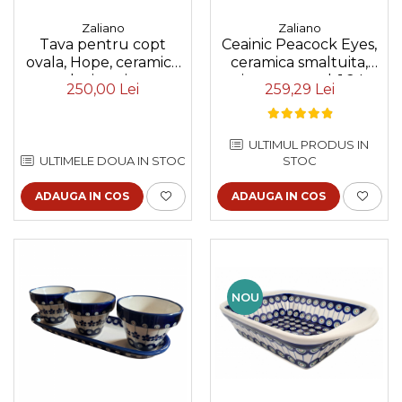
Zaliano
Zaliano
Ceainic Peacock Eyes,
Tava pentru copt
ceramica smaltuita,
ovala, Hope, ceramica
pictat manual, 1,2 L
smaltuita, pictata
259,29 Lei
250,00 Lei
manual, 19,0 x 27,5 cm,
volum 1,4 L
ULTIMUL PRODUS IN
STOC
ULTIMELE DOUA IN STOC
ADAUGA IN COS
ADAUGA IN COS
NOU