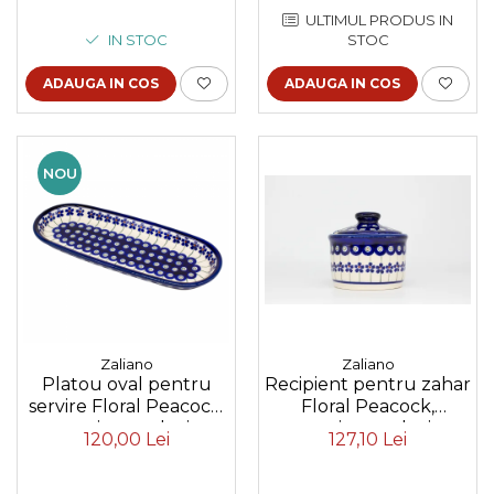
ULTIMUL PRODUS IN
IN STOC
STOC
ADAUGA IN COS
ADAUGA IN COS
NOU
Zaliano
Zaliano
Recipient pentru zahar
Platou oval pentru
Floral Peacock,
servire Floral Peacock,
ceramica smaltuita,
ceramica smaltuita,
127,10 Lei
120,00 Lei
pictat manual, 400 ml
pictat manual, 11,1 x
28,3 cm