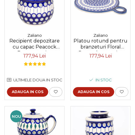
Zaliano
Zaliano
Platou rotund pentru
Recipient depozitare
branzeturi Floral
cu capac Peacock
Peacock, ceramica
Eyes, ceramica
177,94 Lei
177,94 Lei
smaltuita, pictat
smaltuita, pictat
manual, 22,8 cm
manual, 17,0 x 14,5 cm
IN STOC
ULTIMELE DOUA IN STOC
ADAUGA IN COS
ADAUGA IN COS
NOU