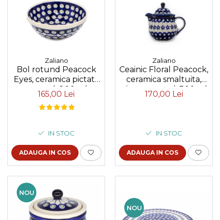
Zaliano
Zaliano
Bol rotund Peacock
Ceainic Floral Peacock,
Eyes, ceramica pictata
ceramica smaltuita,
manual, 800 ml
pictat manual, 300 ml
165,00 Lei
170,00 Lei
IN STOC
IN STOC
ADAUGA IN COS
ADAUGA IN COS
NOU
NOU