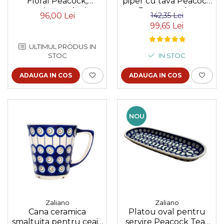
Floral Peacock,
piper cu tava Peacock
ceramica smaltuita,
Eyes, ceramica
96,00 Lei
142,35 Lei
pictat manual, 250 ml
smaltuita, pictata
99,65 Lei
manual, 6,4/18,4 x 10,4
cm
ULTIMUL PRODUS IN
STOC
IN STOC
ADAUGA IN COS
ADAUGA IN COS
NOU
Zaliano
Zaliano
Cana ceramica
Platou oval pentru
smaltuita pentru ceai /
servire Peacock Tear