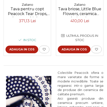
Zaliano
Zaliano
Tava pentru copt
Tava briose, Little Blue
Peacock Tear Drops,
Flowers, ceramica
dreptunghiulara,
smaltuita, pictata
371,13 Lei
410,00 Lei
ceramica smaltuita,
manual, 22,2 x 37,8 cm
pictata manual, 27,5 x
33,3 cm, volum 3,4 L
ULTIMUL PRODUS IN
IN STOC
STOC
ADAUGA IN COS
ADAUGA IN COS
Colectiile Peacock ofera o
mare varietate de forme si
modele incredibile. Toate se
regasesc intr-o gama larga
de produse din ceramica de
calitate premium.
Aici gasesti produse din
ceramica precum untiere,
latiere, zaharnite, cani ceai si