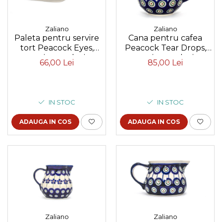
Zaliano
Zaliano
Paleta pentru servire
Cana pentru cafea
tort Peacock Eyes,
Peacock Tear Drops,
ceramica smaltuita,
ceramica smaltuita,
66,00 Lei
85,00 Lei
pictata manual,18,3 x
pictata manual, 350 ml
5,4 cm
IN STOC
IN STOC
ADAUGA IN COS
ADAUGA IN COS
Zaliano
Zaliano