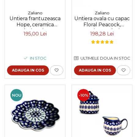
Zaliano
Zaliano
Untiera frantuzeasca
Untiera ovala cu capac
Hope, ceramica
Floral Peacock,
smaltuita, pictata
ceramica smaltuita,
195,00 Lei
198,28 Lei
manual, 11,0x11,0 cm
pictata manual, 15,0 x
19,8 cm
IN STOC
ULTIMELE DOUA IN STOC
ADAUGA IN COS
ADAUGA IN COS
NOU
-10%