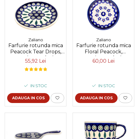
Colectia Blue Spring
Zaliano
Zaliano
Farfurie rotunda mica
Farfurie rotunda mica
Peacock Tear Drops,
Floral Peacock,
ceramica smaltuita,
ceramica smaltuita,
55,92 Lei
60,00 Lei
pictata manual, 16,0 cm
pictata manual, 11,6 cm
IN STOC
IN STOC
ADAUGA IN COS
ADAUGA IN COS