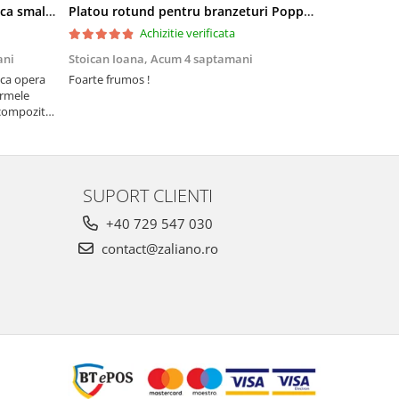
Tava briose Wild Hearts, ceramica smaltuita, pictata manual, 29,0 x 20.0 cm
Platou rotund pentru branzeturi Poppy Rain, ceramica smaltuita, pictat manual, 16,1 cm
Achizitie verificata
ani
Stoican Ioana,
Acum 4 saptamani
Stoican Ioa
ica opera
Foarte frumos !
Foarte, foart
ormele
să nu lipseas
compozitia
 pe
SUPORT CLIENTI
+40 729 547 030
contact@zaliano.ro