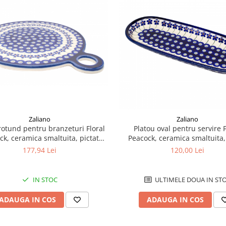
Zaliano
Zaliano
rotund pentru branzeturi Floral
Platou oval pentru servire F
ck, ceramica smaltuita, pictat
Peacock, ceramica smaltuita,
manual, 22,8 cm
manual, 11,1 x 28,3 c
177,94 Lei
120,00 Lei
IN STOC
ULTIMELE DOUA IN ST
ADAUGA IN COS
ADAUGA IN COS