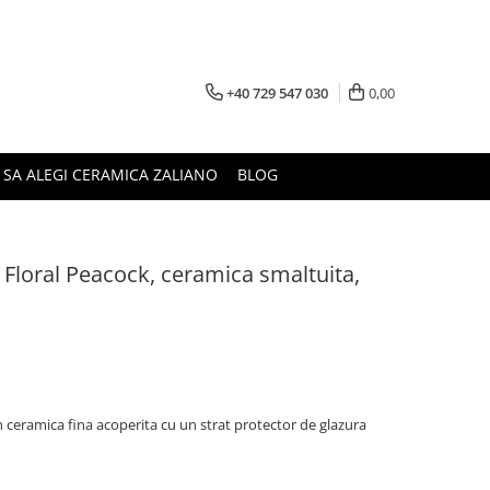
+40 729 547 030
0,00
 SA ALEGI CERAMICA ZALIANO
BLOG
 Floral Peacock, ceramica smaltuita,
n ceramica fina acoperita cu un strat protector de glazura