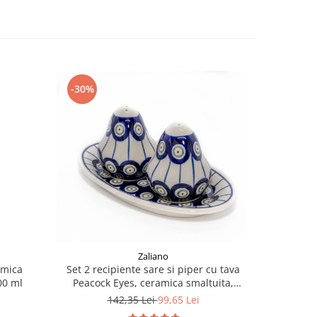
-30%
Zaliano
amica
Bol salata
Set 2 recipiente sare si piper cu tava
00 ml
smaltuita,
Peacock Eyes, ceramica smaltuita,
pictata manual, 6,4/18,4 x 10,4 cm
142,35 Lei
99,65 Lei