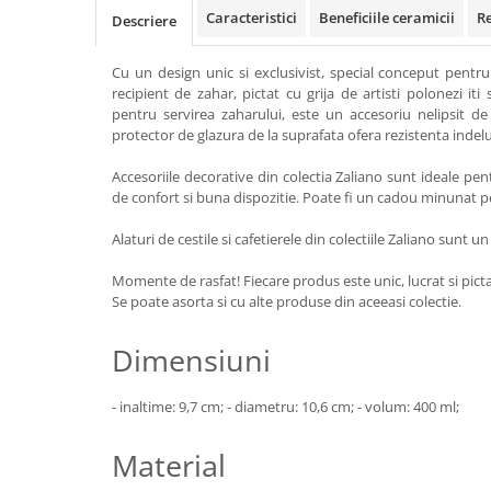
Colectia Wild Hearts
Caracteristici
Beneficiile ceramicii
R
Descriere
Colectia Blue Spring
Cu un design unic si exclusivist, special conceput pentru
recipient de zahar, pictat cu grija de artisti polonezi iti 
pentru servirea zaharului, este un accesoriu nelipsit d
protector de glazura de la suprafata ofera rezistenta indel
Accesoriile decorative din colectia Zaliano sunt ideale p
de confort si buna dispozitie. Poate fi un cadou minunat p
Alaturi de cestile si cafetierele din colectiile Zaliano sunt u
Momente de rasfat! Fiecare produs este unic, lucrat si pict
Se poate asorta si cu alte produse din aceeasi colectie.
Dimensiuni
- inaltime: 9,7 cm; - diametru: 10,6 cm; - volum: 400 ml;
Material