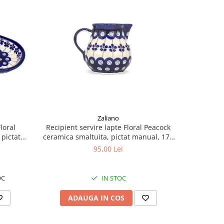
NOU
Zaliano
loral
Recipient servire lapte Floral Peacock
Zaharni
 pictat
ceramica smaltuita, pictat manual, 170
ceramica s
m
ml
95,00 Lei
OC
IN STOC
ADAUGA IN COS
AD