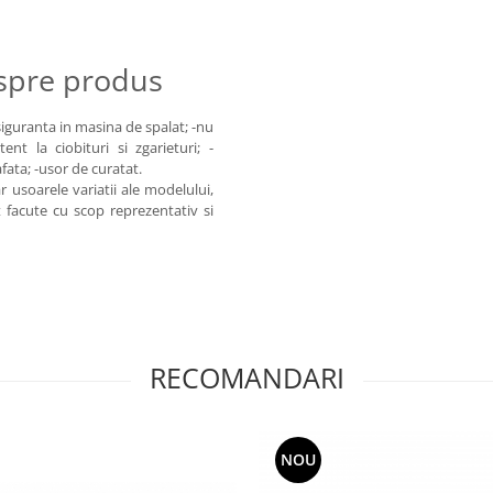
espre produs
 siguranta in masina de spalat; -nu
nt la ciobituri si zgarieturi; -
fata; -usor de curatat.
 usoarele variatii ale modelului,
t facute cu scop reprezentativ si
RECOMANDARI
NOU