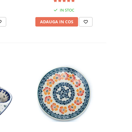
IN STOC
AD
ADAUGA IN COS