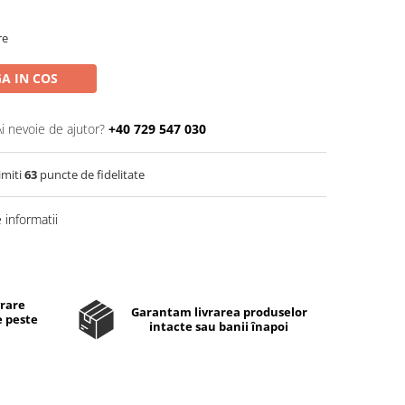
re
A IN COS
Ai nevoie de ajutor?
+40 729 547 030
imiti
63
puncte de fidelitate
informatii
Distribuie
pe
Facebook
vrare
Garantam livrarea produselor
e peste
intacte sau banii înapoi