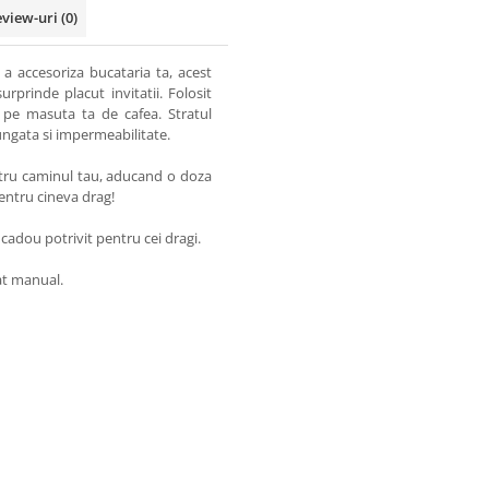
eview-uri
(0)
 a accesoriza bucataria ta, acest
surprinde placut invitatii. Folosit
e pe masuta ta de cafea. Stratul
ungata si impermeabilitate.
entru caminul tau, aducand o doza
entru cineva drag!
n cadou potrivit pentru cei dragi.
at manual.