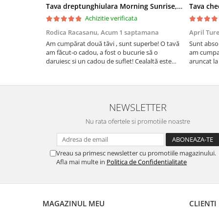
Tava dreptunghiulara Morning Sunrise, ceramica smaltuita, pictata manual, 27,0 X 32, 5 cm
Achizitie verificata
Rodica Racasanu,
Acum 1 saptamana
April Tur
Am cumpărat două tăvi , sunt superbe! O tavă
Sunt absol
am făcut-o cadou, a fost o bucurie să o
am cumpar
daruiesc si un cadou de suflet! Cealaltă este
aruncat la
pentru familia mea, este o plăcere să o folosim,
care apare
are viață. Vă mulțumesc!
Aceasta ma
plus este t
NEWSLETTER
Nu rata ofertele si promotiile noastre
Vreau sa primesc newsletter cu promotiile magazinului.
Afla mai multe in
Politica de Confidentialitate
MAGAZINUL MEU
CLIENTI