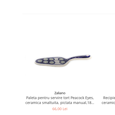
Zaliano
Paleta pentru servire tort Peacock Eyes,
Recipi
ceramica smaltuita, pictata manual,18,3
ceramic
x 5,4 cm
66,00 Lei