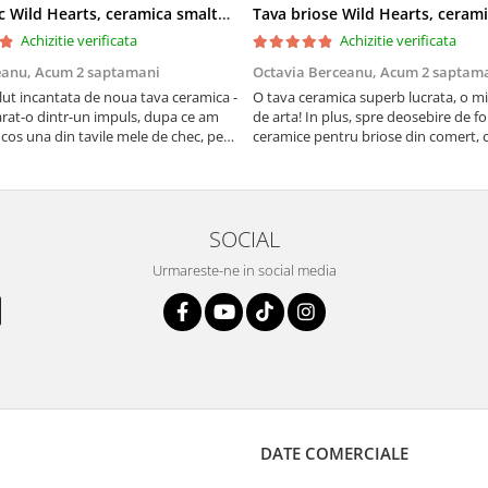
Tava chec Wild Hearts, ceramica smaltuita, pictata manual, 31,0 X 12,0 cm
Achizitie verificata
Achizitie verificata
eanu,
Acum 2 saptamani
Octavia Berceanu,
Acum 2 saptam
ut incantata de noua tava ceramica -
O tava ceramica superb lucrata, o m
at-o dintr-un impuls, dupa ce am
de arta! In plus, spre deosebire de f
 cos una din tavile mele de chec, pe
ceramice pentru briose din comert, 
au pete de rugina dupa spalare.
finala se desprinde mult mai usor de
 va scapa de aceasta neplacere, in
suprafata acestei tavi.
are frumoasa, o ...
SOCIAL
Urmareste-ne in social media
DATE COMERCIALE