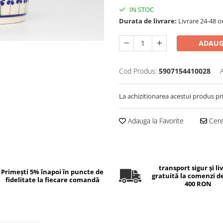
IN STOC
Durata de livrare:
Livrare 24-48 o
ADAUG
Cod Produs:
5907154410028
La achizitionarea acestui produs pr
Adauga la Favorite
Cere 
transport sigur și li
Primești 5% înapoi în puncte de
gratuită la comenzi d
fidelitate la fiecare comandă
400 RON