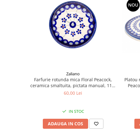
NOU
Zaliano
Farfurie rotunda mica Floral Peacock,
Platou 
ceramica smaltuita, pictata manual, 11,6
Peaco
cm
60,00 Lei
IN STOC
ADAUGA IN COS