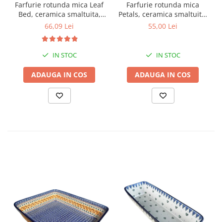
Farfurie rotunda mica Leaf
Farfurie rotunda mica
Bed, ceramica smaltuita,
Petals, ceramica smaltuita,
pictata manual, 16,0 cm
pictata manual, 16,0 cm
66,09 Lei
55,00 Lei
IN STOC
IN STOC
ADAUGA IN COS
ADAUGA IN COS