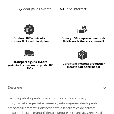
Colectia Wild Hearts
Adauga la Favorite
Cere informatii
Colectia Blue Spring
Produse 100% autentice
Primești 5% înapoi în puncte de
produse fără cadmiu și plumb
fidelitate la fiecare comandă
transport sigur și livrare
Garantam livrarea produselor
gratuită la comenzi de peste 400
intacte sau banii înapoi
RON
Descriere
Farfurie patrata pentru desert, din ceramica, cu design
unic,
l
ucrata si pictata manua
l, este alegerea ideala pentru
preparatul preferat. Confectionate din ceramica de calitate,
pictate si lucrate manual, fiecare farfurie este unicat. Creeaza-ti