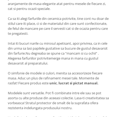
aranjamente de masa elegante atat pentru mesele de fiecare zi,
cat si pentru ocazii speciale.
Ca sa iti alegi farfuriile din ceramica potrivite, tine cont nu doar de
stilul care iti place, ci si de materialul din care sunt confectionate,
de felul de mancare pe care il servesti cat si de ocazia pentru care
te pregatesti.
Intai iti bucuri narile cu mirosul apetisant, apoi privirea, ca in cele
din urma sa lasi papilele gustative sa bucure de gustul desavarsit
din farfurie.Nu degreaba se spune ca “mancam si cu ochii” .
Alegerea farfuriilor potrivitemerge mana in mana cu gustul
desavarsit al preparatului.
O simfonie de modele si culori, menita sa accesorizeze fiecare
masa. Aduc un plus de rafinament mesei tale. Momente de
rasfat! Fiecare produs este
unic
,
lucrat si pictat manual.
Modelele sunt versatile. Pot fi combinate intre ele sau se pot
asorta cu alte produse din aceeasi colectie. Lasa-ti creativitatea sa
vorbeasca! Stratul protector de smalt de la suprafata ofera
rezistenta indelungata produsului nostru.