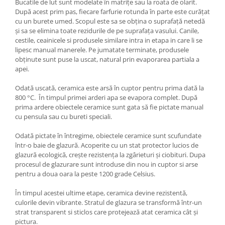
Bucatile de lut sunt modelate în matrițe sau la roata de olarit.
După acest prim pas, fiecare farfurie rotunda în parte este curățat
cu un burete umed. Scopul este sa se obțina o suprafață netedă
și sa se elimina toate rezidurile de pe suprafața vasului. Canile,
cestile, ceainicele si produsele similare intra in etapa in care li se
lipesc manual manerele. Pe jumatate terminate, produsele
obținute sunt puse la uscat, natural prin evaporarea partiala a
apei.
Odată uscată, ceramica este arsă în cuptor pentru prima dată la
800 °C. În timpul primei arderi apa se evapora complet. După
prima ardere obiectele ceramice sunt gata să fie pictate manual
cu pensula sau cu bureti speciali.
Odată pictate în întregime, obiectele ceramice sunt scufundate
într-o baie de glazură. Acoperite cu un stat protector lucios de
glazură ecologică, crește rezistența la zgârieturi și ciobituri. Dupa
procesul de glazurare sunt introduse din nou in cuptor si arse
pentru a doua oara la peste 1200 grade Celsius.
În timpul acestei ultime etape, ceramica devine rezistentă,
culorile devin vibrante. Stratul de glazura se transformă într-un
strat transparent si sticlos care protejează atat ceramica cât și
pictura.