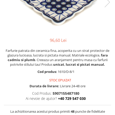
Boluri
Colectiile Flowers
Farfurii
Colectia Forget-me-nots
Colectia Basket of Blue
Recipiente depozitare
Colectii Artistice
Vaze
Colectiile Country
Accesorii decorative
96,60 Lei
Colectia Sweet Dreams
Accesorii masa
Colectia Leaf Bed
Farfurie patrata din ceramica fina, acoperita cu un strat protector de
Baie
Colectia Autumn Garden
glazura lucioasa, lucrata si pictata manual. Matriale ecologice,
fara
cadmiu si plumb
. Creeaza un aranjament pentru masa cu farfurii
Colectia Little Flowers
potrivite stilului tau! Produs
unicat
,
lucrat si pictat manual.
Colectia Berries
Cod produs:
1610/D-8/1
Colectia Butterfly Dance
STOC EPUIZAT
Colectia Morning Sunrise
Durata de livrare:
Livrare 24-48 ore
Cod Produs:
5907155487180
Colectia Infinity
Ai nevoie de ajutor?
+40 729 547 030
Colectia Morning Glory
Colectia Blue Sea
La achizitionarea acestui produs primiti
48
puncte de fidelitate