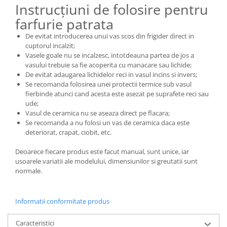
Instrucțiuni de folosire pentru
farfurie patrata
De evitat introducerea unui vas scos din frigider direct in
cuptorul incalzit;
Vasele goale nu se incalzesc, intotdeauna partea de jos a
vasului trebuie sa fie acoperita cu manacare sau lichide;
De evitat adaugarea lichidelor reci in vasul incins si invers;
Se recomanda folosirea unei protectii termice sub vasul
fierbinde atunci cand acesta este asezat pe suprafete reci sau
ude;
Vasul de ceramica nu se aseaza direct pe flacara;
Se recomanda a nu folosi un vas de ceramica daca este
deteriorat, crapat, ciobit, etc.
Deoarece fiecare produs este facut manual, sunt unice, iar
usoarele variatii ale modelului, dimensiunilor si greutatii sunt
normale.
Informatii conformitate produs
Caracteristici