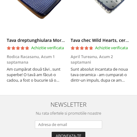
Tava dreptunghiulara Morning Sunrise, ceramica smaltuita, pictata manual, 27,0 X 32, 5 cm
Tava chec Wild Hearts, ceramica smaltuita, pictata manual, 31,0 X 12,0 cm
Achizitie verificata
Achizitie verificata
Rodica Racasanu,
Acum 1
April Tureanu,
Acum 2
O
saptamana
saptamani
s
Am cumpărat două tăvi , sunt
Sunt absolut incantata de noua
O
superbe! O tavă am făcut-o
tava ceramica - am cumparat-o
o
cadou, a fost o bucurie să o
dintr-un impuls, dupa ce am
s
daruiesc si un cadou de suflet!
aruncat la cos una din tavile
c
Cealaltă este pentru familia mea,
mele de chec, pe care apareau
c
este o plăcere să o folosim, are
pete de rugina dupa spalare.
d
viață. Vă mulțumesc!
Aceasta ma va scapa de aceasta
s
NEWSLETTER
neplacere, in plus este tare
Nu rata ofertele si promotiile noastre
frumoasa, o ...