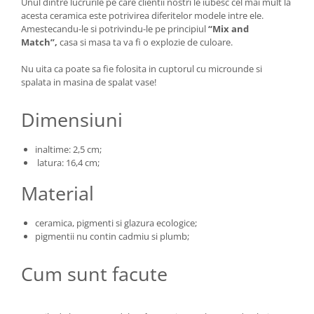
Unul dintre lucrurile pe care clientii nostri le iubesc cel mai mult la
acesta ceramica este potrivirea diferitelor modele intre ele.
Amestecandu-le si potrivindu-le pe principiul
“Mix and
Match”,
casa si masa ta va fi o explozie de culoare.
Nu uita ca poate sa fie folosita in cuptorul cu microunde si
spalata in masina de spalat vase!
Dimensiuni
inaltime: 2,5 cm;
latura: 16,4 cm;
Material
ceramica, pigmenti si glazura ecologice;
pigmentii nu contin cadmiu si plumb;
Cum sunt facute