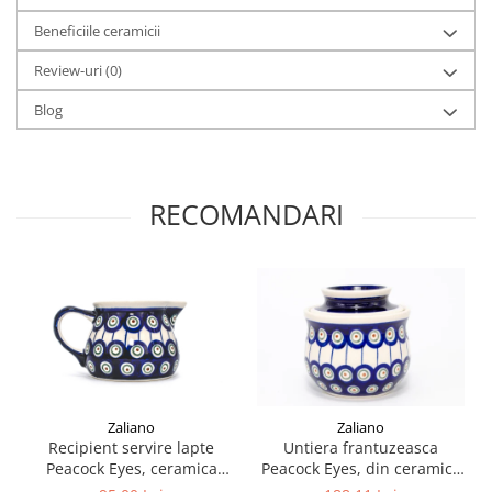
Beneficiile ceramicii
Review-uri
(0)
Blog
RECOMANDARI
Zaliano
Zaliano
Recipient servire lapte
Untiera frantuzeasca
Peacock Eyes, ceramica
Peacock Eyes, din ceramica
smaltuita, pictat manual,
smaltuita, pictata manual,