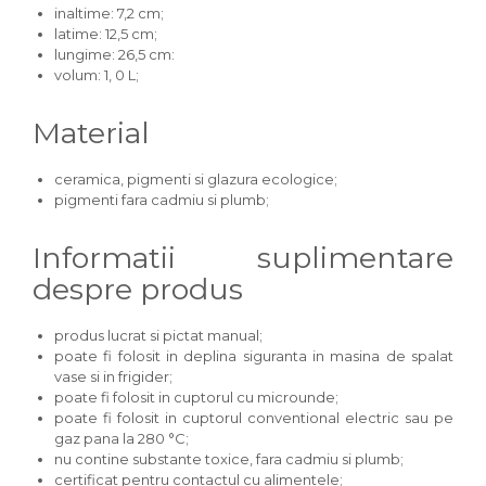
inaltime: 7,2 cm;
latime: 12,5 cm;
lungime: 26,5 cm:
volum: 1, 0 L;
Material
ceramica, pigmenti si glazura ecologice;
pigmenti fara cadmiu si plumb;
Informatii suplimentare
despre produs
produs lucrat si pictat manual;
poate fi folosit in deplina siguranta in masina de spalat
vase si in frigider;
poate fi folosit in cuptorul cu microunde;
poate fi folosit in cuptorul conventional electric sau pe
gaz pana la 280 °C;
nu contine substante toxice, fara cadmiu si plumb;
certificat pentru contactul cu alimentele;