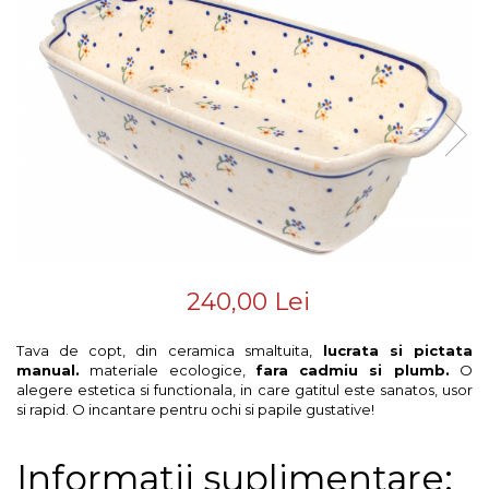
Colectiile Flowers
Boluri
Colectia Forget-me-nots
Farfurii
Colectia Basket of Blue
Recipiente depozitare
Colectii Artistice
Vaze
Colectiile Country
Accesorii decorative
Colectia Sweet Dreams
Colectia Leaf Bed
Accesorii masa
Colectia Autumn Garden
Baie
Colectia Little Flowers
Colectia Berries
240,00 Lei
Colectia Butterfly Dance
Colectia Morning Sunrise
Tava de copt, din ceramica smaltuita,
lucrata si pictata
Colectia Infinity
manual.
materiale ecologice,
fara cadmiu si plumb.
O
alegere estetica si functionala, in care gatitul este sanatos, usor
Colectia Morning Glory
si rapid. O incantare pentru ochi si papile gustative!
Colectia Blue Sea
Informatii suplimentare:
Colectia Wild Hearts