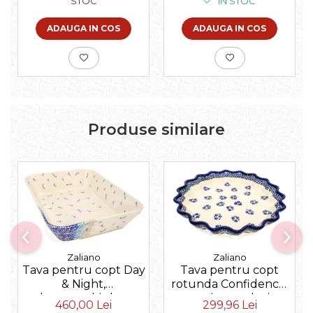
STOC
IN STOC
ADAUGA IN COS
ADAUGA IN COS
Produse similare
Zaliano
Zaliano
Tava pentru copt Day
Tava pentru copt
& Night,
rotunda Confidence,
dreptunghiulara,
ceramica smaltuita,
460,00 Lei
299,96 Lei
ceramica smaltuita,
pictata manual,