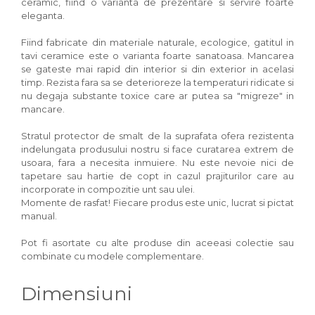
ceramic, fiind o varianta de prezentare si servire foarte
eleganta.
Fiind fabricate din materiale naturale, ecologice, gatitul in
tavi ceramice este o varianta foarte sanatoasa. Mancarea
se gateste mai rapid din interior si din exterior in acelasi
timp. Rezista fara sa se deterioreze la temperaturi ridicate si
nu degaja substante toxice care ar putea sa "migreze" in
mancare.
Stratul protector de smalt de la suprafata ofera rezistenta
indelungata produsului nostru si face curatarea extrem de
usoara, fara a necesita inmuiere. Nu este nevoie nici de
tapetare sau hartie de copt in cazul prajiturilor care au
incorporate in compozitie unt sau ulei.
Momente de rasfat! Fiecare produs este unic, lucrat si pictat
manual.
Pot fi asortate cu alte produse din aceeasi colectie sau
combinate cu modele complementare.
Dimensiuni