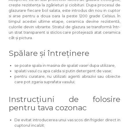
crește rezistența la zgârieturi și ciobituri. Dupa procesul de
glazurare fiecare bol salata, este introdus din nou in cuptor
si arse pentru a doua oara la peste 1200 grade Celsius. În
timpul acestei ultime etape, ceramica devine rezistentă,
culorile devin vibrante. Stratul de glazura se transformă într-
un strat transparent si sticlos care protejează atat ceramica
cât și pictura.
Spălare și întreținere
se poate spala in masina de spalat vase! dupa utilizare,
spalati vasul cu apa calda si putin detergent de vase;
pentru curatare, nu utilizati agenti abrazivi sau obiecte
care pot zgaria suprafata vasului;
Instrucțiuni de folosire
pentru tava cozonac
De evitat introducerea unui vas scos din frigider direct in
cuptorul incalzit;