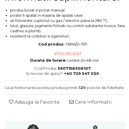
Colectia Blue Spring
produs lucrat si pictat manual;
poate fi spalat in masina de spalat vase;
se foloseste cuptorul cu gaz / electric pana la 280 °C;
lutul, glazura, pigmentii folositi nu contin substante toxice, fara
cadmiu si plumb;
rezistent la ciobituri si zgarieturi;
Cod produs:
1381A/D-111/1
STOC EPUIZAT
Durata de livrare:
Livrare 24-48 ore
Cod Produs:
5907156306107
Ai nevoie de ajutor?
+40 729 547 030
La achizitionarea acestui produs primiti
120
puncte de fidelitate
Adauga la Favorite
Cere informatii