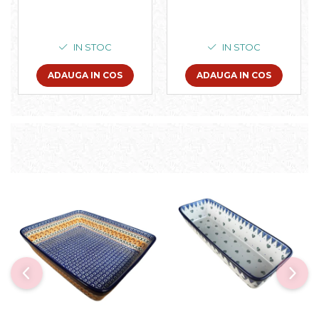
pictata manual, 27,5 x
diametru 26,4 cm,
33,3 cm, volum 3,4 L
volum 0,7 L
IN STOC
IN STOC
ADAUGA IN COS
ADAUGA IN COS