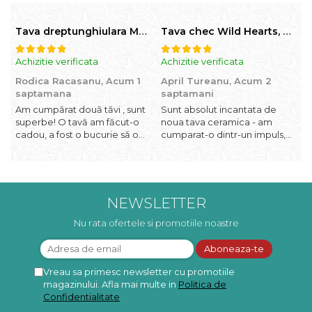
Tava dreptunghiulara Morning Sunrise, ceramica smaltuita, pictata manual, 27,0 X 32, 5 cm
Tava chec Wild Hearts, ceramica smaltuita, pictata manual, 31,0 X 12,0 cm
Achizitie verificata
Achizitie verificata
A
Rodica Racasanu,
Acum 1
April Tureanu,
Acum 2
O
saptamana
saptamani
Am cumpărat două tăvi , sunt
Sunt absolut incantata de
O
superbe! O tavă am făcut-o
noua tava ceramica - am
l
cadou, a fost o bucurie să o
cumparat-o dintr-un impuls,
I
daruiesc si un cadou de suflet!
dupa ce am aruncat la cos
f
Cealaltă este pentru familia
una din tavile mele de chec,
b
mea, este o plăcere să o
pe care apareau pete de
c
folosim, are viață. Vă
rugina dupa spalare. Aceasta
d
mulțumesc!
ma va scapa de aceasta
p
NEWSLETTER
neplacere, in plus este tare
frumoasa, o ...
Nu rata ofertele si promotiile noastre
Vreau sa primesc newsletter cu promotiile
magazinului. Afla mai multe in
Politica de
Confidentialitate