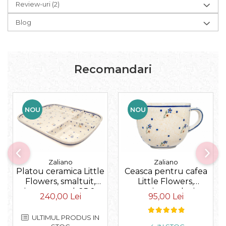
Review-uri
(2)
Blog
Recomandari
NOU
NOU
Zaliano
Zaliano
Platou ceramica Little
Ceasca pentru cafea
Flowers, smaltuit,
Little Flowers,
pictat manual, 25,0 x
ceramica smaltuita,
240,00 Lei
95,00 Lei
21,0cm
pictata manual, 350
ml
ULTIMUL PRODUS IN