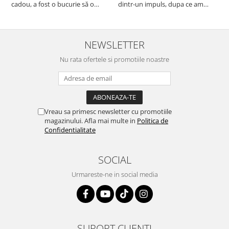
cadou, a fost o bucurie să o
dintr-un impuls, dupa ce am
s
daruiesc si un cadou de suflet!
aruncat la cos una din tavile
c
Cealaltă este pentru familia mea,
mele de chec, pe care apareau
c
este o plăcere să o folosim, are
pete de rugina dupa spalare.
d
viață. Vă mulțumesc!
Aceasta ma va scapa de aceasta
s
NEWSLETTER
neplacere, in plus este tare
Nu rata ofertele si promotiile noastre
frumoasa, o ...
Vreau sa primesc newsletter cu promotiile
magazinului. Afla mai multe in
Politica de
Confidentialitate
SOCIAL
Urmareste-ne in social media
SUPORT CLIENTI