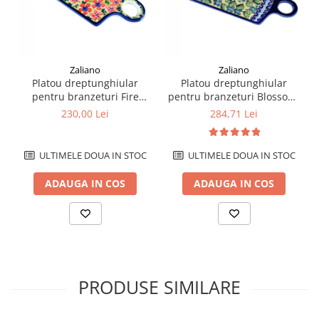
Zaliano
Zaliano
Platou dreptunghiular
Platou dreptunghiular
pentru branzeturi Fire
pentru branzeturi Blossom,
Poppies, ceramica
ceramica smaltuita, pictat
230,00 Lei
284,71 Lei
smaltuita, pictat manual,
manual, 14,3 x 28,5 cm
14,3 x 28,5 cm
ULTIMELE DOUA IN STOC
ULTIMELE DOUA IN STOC
ADAUGA IN COS
ADAUGA IN COS
PRODUSE SIMILARE