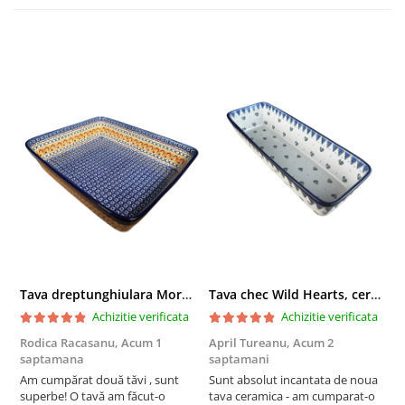
Tava dreptunghiulara Morning Sunrise, ceramica smaltuita, pictata manual, 27,0 X 32, 5 cm
Tava chec Wild Hearts, ceramica smaltuita, pictata manual, 31,0 X 12,0 cm
Achizitie verificata
Achizitie verificata
Rodica Racasanu,
Acum 1
April Tureanu,
Acum 2
O
saptamana
saptamani
s
Am cumpărat două tăvi , sunt
Sunt absolut incantata de noua
O
superbe! O tavă am făcut-o
tava ceramica - am cumparat-o
o