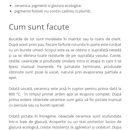
ceramica, pigmenti si glazura ecologice;
pigmentii folositi nu contin cadmiu si plumb;
Cum sunt facute
Bucatile de lut sunt modelate în matrițe sau la roata de olarit.
După acest prim pas, fiecare farfurie rotunda în parte este curățat
cu un burete umed. Scopul este sa se obțina o suprafață netedă
și sa se elimina toate rezidurile de pe suprafața vasului. Canile,
cestile, ceainicele si produsele similare intra in etapa in care li se
lipesc manual manerele. Pe jumatate terminate, produsele
obținute sunt puse la uscat, natural prin evaporarea partiala a
apei.
Odată uscată, ceramica este arsă în cuptor pentru prima dată la
800 °C. În timpul primei arderi apa se evapora complet. După
prima ardere obiectele ceramice sunt gata să fie pictate manual
cu pensula sau cu bureti speciali.
Odată pictate în întregime, obiectele ceramice sunt scufundate
într-o baie de glazură. Acoperite cu un stat protector lucios de
glazură ecologică, crește rezistența la zgârieturi și ciobituri. Dupa