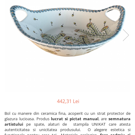
Boluri
Colectiile Flowers
Farfurii
Colectia Forget-me-nots
Colectia Basket of Blue
Recipiente depozitare
Colectii Artistice
Vaze
Colectiile Country
Accesorii decorative
Colectia Sweet Dreams
Accesorii masa
Colectia Leaf Bed
Baie
Colectia Autumn Garden
Colectia Little Flowers
Colectia Berries
Colectia Butterfly Dance
Colectia Morning Sunrise
442,31 Lei
Colectia Infinity
Bol cu manere din ceramica fina, acoperit cu un strat protector de
glazura lucioasa. Produs
lucrat si pictat manual
, are
semnatura
Colectia Morning Glory
artistului
pe spate, alaturi de stampila UNIKAT care atesta
Colectia Blue Sea
autenticitatea si unicitatea produsului. O alegere estetica si