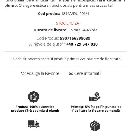
functionala pentru casa ta! Materiale ecologice,
fara cadmiu si
Colectia Wild Hearts
plumb.
O alegere estica si functiuonala pentru masa si casa ta!
Colectia Blue Spring
Cod produs:
1814A/DU-201/1
STOC EPUIZAT
Durata de livrare:
Livrare 24-48 ore
Cod Produs:
5907156898039
Ai nevoie de ajutor?
+40 729 547 030
La achizitionarea acestui produs primiti
221
puncte de fidelitate
Adauga la Favorite
Cere informatii
Produse 100% autentice
Primești 5% înapoi în puncte de
produse fără cadmiu și plumb
fidelitate la fiecare comandă