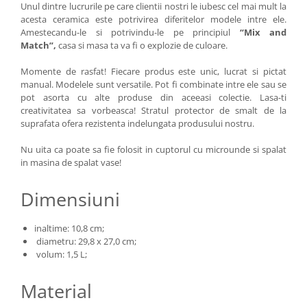
Unul dintre lucrurile pe care clientii nostri le iubesc cel mai mult la
acesta ceramica este potrivirea diferitelor modele intre ele.
Amestecandu-le si potrivindu-le pe principiul
“Mix and
Match”,
casa si masa ta va fi o explozie de culoare.
Momente de rasfat! Fiecare produs este unic, lucrat si pictat
manual. Modelele sunt versatile. Pot fi combinate intre ele sau se
pot asorta cu alte produse din aceeasi colectie. Lasa-ti
creativitatea sa vorbeasca! Stratul protector de smalt de la
suprafata ofera rezistenta indelungata produsului nostru.
Nu uita ca poate sa fie folosit in cuptorul cu microunde si spalat
in masina de spalat vase!
Dimensiuni
inaltime: 10,8 cm;
diametru: 29,8 x 27,0 cm;
volum: 1,5 L;
Material