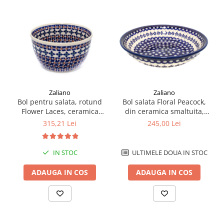
Zaliano
Zaliano
Bol salata Floral Peacock,
Bol pentru salata, rotund
din ceramica smaltuita,
Flower Laces, ceramica
pictat manual, 25,2 cm,
smaltuita, pictat manual,
245,00 Lei
315,21 Lei
volum 1,4 L
20,5 cm, volum 2,25L
ULTIMELE DOUA IN STOC
IN STOC
ADAUGA IN COS
ADAUGA IN COS