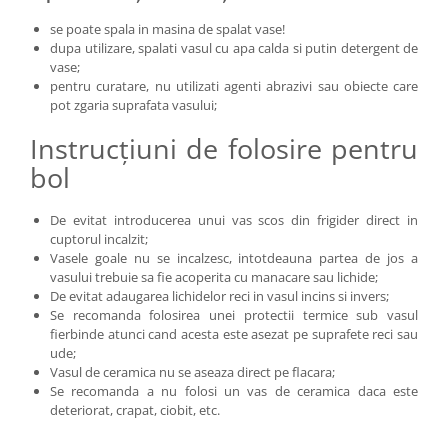
se poate spala in masina de spalat vase!
dupa utilizare, spalati vasul cu apa calda si putin detergent de
vase;
pentru curatare, nu utilizati agenti abrazivi sau obiecte care
pot zgaria suprafata vasului;
Instrucțiuni de folosire pentru
bol
De evitat introducerea unui vas scos din frigider direct in
cuptorul incalzit;
Vasele goale nu se incalzesc, intotdeauna partea de jos a
vasului trebuie sa fie acoperita cu manacare sau lichide;
De evitat adaugarea lichidelor reci in vasul incins si invers;
Se recomanda folosirea unei protectii termice sub vasul
fierbinde atunci cand acesta este asezat pe suprafete reci sau
ude;
Vasul de ceramica nu se aseaza direct pe flacara;
Se recomanda a nu folosi un vas de ceramica daca este
deteriorat, crapat, ciobit, etc.