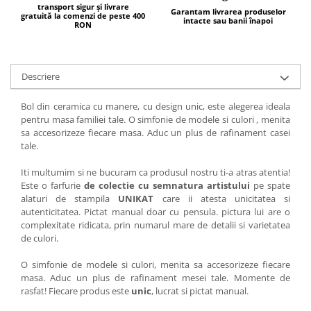
transport sigur și livrare
Garantam livrarea produselor
gratuită la comenzi de peste 400
intacte sau banii înapoi
RON
Descriere
Bol din ceramica cu manere, cu design unic, este alegerea ideala
pentru masa familiei tale. O simfonie de modele si culori , menita
sa accesorizeze fiecare masa. Aduc un plus de rafinament casei
tale.
Iti multumim si ne bucuram ca produsul nostru ti-a atras atentia!
Este o farfurie
de colectie cu semnatura artistului
pe spate
alaturi de stampila
UNIKAT
care ii atesta unicitatea si
autenticitatea. Pictat manual doar cu pensula. pictura lui are o
complexitate ridicata, prin numarul mare de detalii si varietatea
de culori.
O simfonie de modele si culori, menita sa accesorizeze fiecare
masa. Aduc un plus de rafinament mesei tale. Momente de
rasfat! Fiecare produs este
unic
, lucrat si pictat manual.