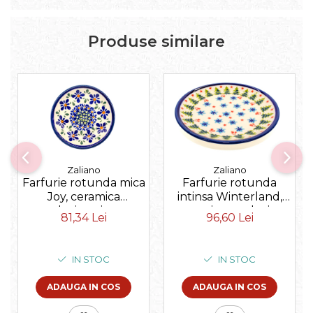
Produse similare
Zaliano
Zaliano
Farfurie rotunda mica
Farfurie rotunda
Joy, ceramica
intinsa Winterland,
smaltuita, pictata
ceramica smaltuita,
81,34 Lei
96,60 Lei
manual, 11,6 cm
pictata manual, 19,5
cm
IN STOC
IN STOC
ADAUGA IN COS
ADAUGA IN COS