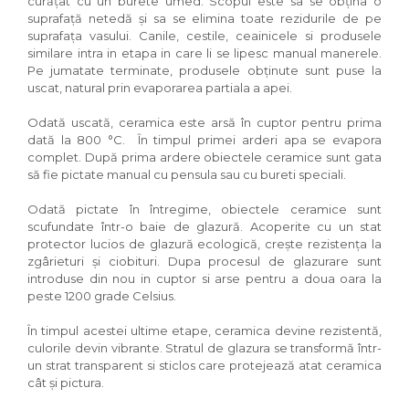
curățat cu un burete umed. Scopul este sa se obțina o
suprafață netedă și sa se elimina toate rezidurile de pe
suprafața vasului. Canile, cestile, ceainicele si produsele
similare intra in etapa in care li se lipesc manual manerele.
Pe jumatate terminate, produsele obținute sunt puse la
uscat, natural prin evaporarea partiala a apei.
Odată uscată, ceramica este arsă în cuptor pentru prima
dată la 800 °C. În timpul primei arderi apa se evapora
complet. După prima ardere obiectele ceramice sunt gata
să fie pictate manual cu pensula sau cu bureti speciali.
Odată pictate în întregime, obiectele ceramice sunt
scufundate într-o baie de glazură. Acoperite cu un stat
protector lucios de glazură ecologică, crește rezistența la
zgârieturi și ciobituri. Dupa procesul de glazurare sunt
introduse din nou in cuptor si arse pentru a doua oara la
peste 1200 grade Celsius.
În timpul acestei ultime etape, ceramica devine rezistentă,
culorile devin vibrante. Stratul de glazura se transformă într-
un strat transparent si sticlos care protejează atat ceramica
cât și pictura.