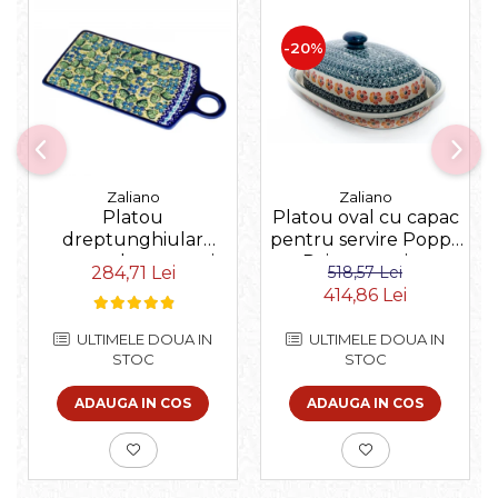
-20%
Zaliano
Zaliano
Platou
Platou oval cu capac
dreptunghiular
pentru servire Poppy
pentru branzeturi
Rain, ceramica
284,71 Lei
518,57 Lei
Blossom, ceramica
smaltuita, pictat
414,86 Lei
smaltuita, pictat
manual, 13,5 x 39,5 cm
manual, 14,3 x 28,5 cm
ULTIMELE DOUA IN
ULTIMELE DOUA IN
STOC
STOC
ADAUGA IN COS
ADAUGA IN COS