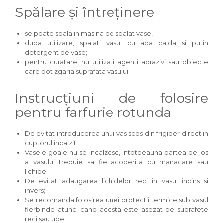
Spălare și întreținere
se poate spala in masina de spalat vase!
dupa utilizare, spalati vasul cu apa calda si putin
detergent de vase;
pentru curatare, nu utilizati agenti abrazivi sau obiecte
care pot zgaria suprafata vasului;
Instrucțiuni de folosire
pentru farfurie rotunda
De evitat introducerea unui vas scos din frigider direct in
cuptorul incalzit;
Vasele goale nu se incalzesc, intotdeauna partea de jos
a vasului trebuie sa fie acoperita cu manacare sau
lichide;
De evitat adaugarea lichidelor reci in vasul incins si
invers;
Se recomanda folosirea unei protectii termice sub vasul
fierbinde atunci cand acesta este asezat pe suprafete
reci sau ude;