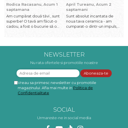
Rodica Racasanu,
Acum 1
April Tureanu,
Acum 2
O
saptamana
saptamani
Am cumpărat două tăvi , sunt
Sunt absolut incantata de
O
superbe! O tavă am făcut-o
noua tava ceramica - am
l
cadou, a fost o bucurie să o
cumparat-o dintr-un impuls,
I
daruiesc si un cadou de suflet!
dupa ce am aruncat la cos
f
Cealaltă este pentru familia
una din tavile mele de chec,
b
mea, este o plăcere să o
pe care apareau pete de
c
folosim, are viață. Vă
rugina dupa spalare. Aceasta
d
mulțumesc!
ma va scapa de aceasta
p
NEWSLETTER
neplacere, in plus este tare
frumoasa, o ...
Nu rata ofertele si promotiile noastre
Vreau sa primesc newsletter cu promotiile
magazinului. Afla mai multe in
Politica de
Confidentialitate
SOCIAL
Urmareste-ne in social media