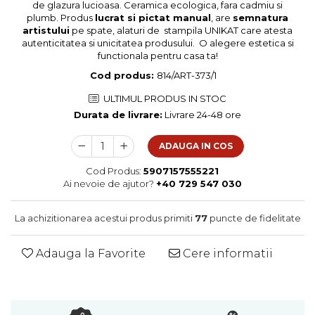
de glazura lucioasa. Ceramica ecologica, fara cadmiu si
Colectia Blue Spring
plumb. Produs
lucrat si pictat manual
, are
semnatura
artistului
pe spate, alaturi de stampila UNIKAT care atesta
autenticitatea si unicitatea produsului. O alegere estetica si
functionala pentru casa ta!
Cod produs:
814/ART-373/1
ULTIMUL PRODUS IN STOC
Durata de livrare:
Livrare 24-48 ore
ADAUGA IN COS
Cod Produs:
5907157555221
Ai nevoie de ajutor?
+40 729 547 030
La achizitionarea acestui produs primiti
77
puncte de fidelitate
Adauga la Favorite
Cere informatii