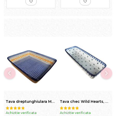
Tava dreptunghiulara Morning Sunrise, ceramica smaltuita, pictata manual, 27,0 X 32, 5 cm
Tava chec Wild Hearts, ceramica smaltuita, pictata manual, 31,0 X 12,0 cm
Achizitie verificata
Achizitie verificata
A