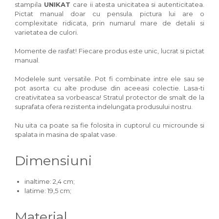
stampila
UNIKAT
care ii atesta unicitatea si autenticitatea.
Pictat manual doar cu pensula. pictura lui are o
complexitate ridicata, prin numarul mare de detalii si
varietatea de culori.
Momente de rasfat! Fiecare produs este unic, lucrat si pictat
manual.
Modelele sunt versatile. Pot fi combinate intre ele sau se
pot asorta cu alte produse din aceeasi colectie. Lasa-ti
creativitatea sa vorbeasca! Stratul protector de smalt de la
suprafata ofera rezistenta indelungata produsului nostru.
Nu uita ca poate sa fie folosita in cuptorul cu microunde si
spalata in masina de spalat vase.
Dimensiuni
inaltime: 2,4 cm;
latime: 19,5 cm;
Material