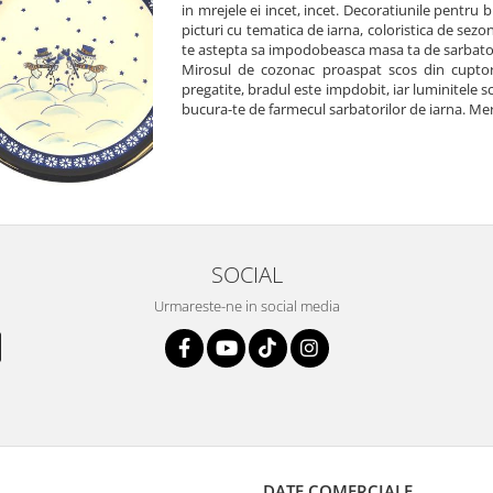
in mrejele ei incet, incet. Decoratiunile pentru 
picturi cu tematica de iarna, coloristica de sezo
te astepta sa impodobeasca masa ta de sarbato
Mirosul de cozonac proaspat scos din cuptor 
pregatite, bradul este impdobit, iar luminitele s
bucura-te de farmecul sarbatorilor de iarna. Me
SOCIAL
Urmareste-ne in social media
DATE COMERCIALE