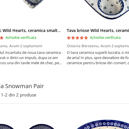
Tava chec Wild Hearts, ceramica smaltuita, pictata manual, 31,0 X 12,0 cm
Achizitie verificata
Achizitie verificata
eanu,
Acum 2 saptamani
Octavia Berceanu,
Acum 2 saptam
ut incantata de noua tava ceramica -
O tava ceramica superb lucrata, o m
at-o dintr-un impuls, dupa ce am
de arta! In plus, spre deosebire de f
 cos una din tavile mele de chec, pe
ceramice pentru briose din comert, 
au pete de rugina dupa spalare.
finala se desprinde mult mai usor de
 va scapa de aceasta neplacere, in
suprafata acestei tavi.
are frumoasa, o ...
ia Snowman Pair
1-
2
din
2
produse