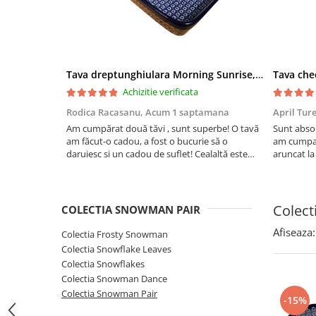
Boluri
Colectiile Flowers
Farfurii
Colectia Forget-me-nots
Colectia Basket of Blue
Recipiente depozitare
Colectii Artistice
Tava dreptunghiulara Morning Sunrise, ceramica smaltuita, pictata manual, 27,0 X 32, 5 cm
Vaze
Achizitie verificata
Colectiile Country
Accesorii decorative
Rodica Racasanu,
Acum 1 saptamana
April Tur
Colectia Sweet Dreams
Accesorii masa
Am cumpărat două tăvi , sunt superbe! O tavă
Sunt absol
Colectia Leaf Bed
am făcut-o cadou, a fost o bucurie să o
am cumpar
Baie
Colectia Autumn Garden
daruiesc si un cadou de suflet! Cealaltă este
aruncat la
pentru familia mea, este o plăcere să o folosim,
care apare
Colectia Little Flowers
are viață. Vă mulțumesc!
Aceasta ma
Colectia Berries
plus este t
Colect
COLECTIA SNOWMAN PAIR
Colectia Butterfly Dance
Afiseaza:
Colectia Frosty Snowman
Colectia Morning Sunrise
Colectia Snowflake Leaves
Colectia Infinity
Colectia Snowflakes
Colectia Morning Glory
Colectia Snowman Dance
Colectia Snowman Pair
-15%
Colectia Blue Sea