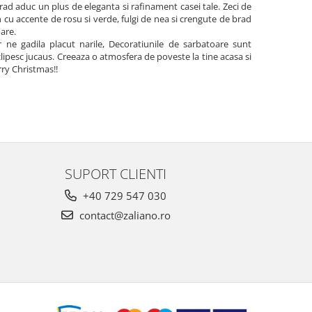
brad aduc un plus de eleganta si rafinament casei tale. Zeci de
n cu accente de rosu si verde, fulgi de nea si crengute de brad
are.
ne gadila placut narile, Decoratiunile de sarbatoare sunt
clipesc jucaus. Creeaza o atmosfera de poveste la tine acasa si
rry Christmas!!
SUPORT CLIENTI
+40 729 547 030
contact@zaliano.ro