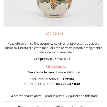
Boluri
Colectiile Flowers
Farfurii
Colectia Forget-me-nots
Colectia Basket of Blue
Recipiente depozitare
Colectii Artistice
Vaze
Colectiile Country
152,52 Lei
Accesorii decorative
Colectia Sweet Dreams
Accesorii masa
Vaza din ceramica fina acoperita cu un strat protector de glazura
Colectia Leaf Bed
lucioasa, lucrata si pictata manual. Este perfecta pentru aranjamente
Baie
Colectia Autumn Garden
florale si decorul casei tale.
Colectia Little Flowers
Cod produs:
929/DU-83/1
Colectia Berries
STOC EPUIZAT
Durata de livrare:
Livrare 24-48 ore
Colectia Butterfly Dance
Cod Produs:
5907155179184
Colectia Morning Sunrise
Ai nevoie de ajutor?
+40 729 547 030
Colectia Infinity
Colectia Morning Glory
La achizitionarea acestui produs primiti
76
puncte de fidelitate
Colectia Blue Sea