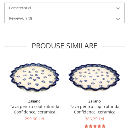
Caracteristici
Review-uri
(0)
PRODUSE SIMILARE
Zaliano
Zaliano
Tava pentru copt rotunda
Tava pentru copt rotunda
Confidence, ceramica
Confidence, ceramica
smaltuita, pictata manual,
smaltuita, pictata manual,
299,96 Lei
386,39 Lei
diametru 26,4 cm, volum
diametru 32,4 cm, volum
0,7 L
1,6 L