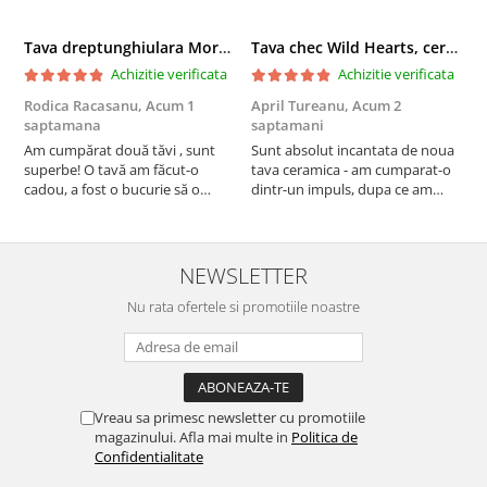
Tava dreptunghiulara Morning Sunrise, ceramica smaltuita, pictata manual, 27,0 X 32, 5 cm
Tava chec Wild Hearts, ceramica smaltuita, pictata manual, 31,0 X 12,0 cm
Achizitie verificata
Achizitie verificata
Rodica Racasanu,
Acum 1
April Tureanu,
Acum 2
O
saptamana
saptamani
s
Am cumpărat două tăvi , sunt
Sunt absolut incantata de noua
O
superbe! O tavă am făcut-o
tava ceramica - am cumparat-o
o
cadou, a fost o bucurie să o
dintr-un impuls, dupa ce am
s
daruiesc si un cadou de suflet!
aruncat la cos una din tavile
c
Cealaltă este pentru familia mea,
mele de chec, pe care apareau
c
este o plăcere să o folosim, are
pete de rugina dupa spalare.
d
viață. Vă mulțumesc!
Aceasta ma va scapa de aceasta
s
NEWSLETTER
neplacere, in plus este tare
Nu rata ofertele si promotiile noastre
frumoasa, o ...
Vreau sa primesc newsletter cu promotiile
magazinului. Afla mai multe in
Politica de
Confidentialitate