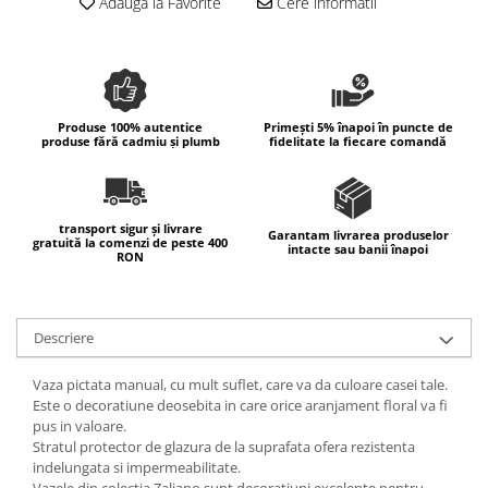
Adauga la Favorite
Cere informatii
Colectia Wild Hearts
Colectia Blue Spring
Produse 100% autentice
Primești 5% înapoi în puncte de
produse fără cadmiu și plumb
fidelitate la fiecare comandă
transport sigur și livrare
Garantam livrarea produselor
gratuită la comenzi de peste 400
intacte sau banii înapoi
RON
Descriere
Vaza pictata manual, cu mult suflet, care va da culoare casei tale.
Este o decoratiune deosebita in care orice aranjament floral va fi
pus in valoare.
Stratul protector de glazura de la suprafata ofera rezistenta
indelungata si impermeabilitate.
Vazele din colectia Zaliano sunt decoratiuni excelente pentru