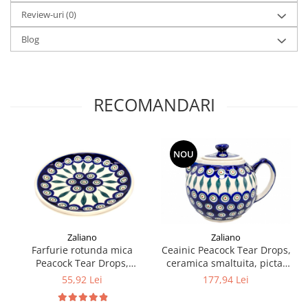
Review-uri
(0)
Blog
RECOMANDARI
NOU
Zaliano
Zaliano
Ceainic Peacock Tear Drops,
Farfurie rotunda mica
ceramica smaltuita, pictat
Peacock Tear Drops,
manual, 1 L
ceramica smaltuita, pictata
177,94 Lei
55,92 Lei
manual, 16,0 cm