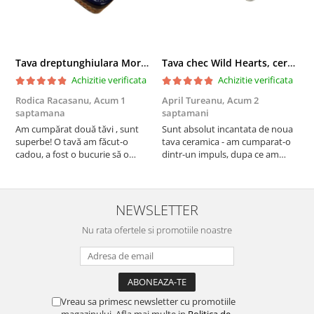
Tava dreptunghiulara Morning Sunrise, ceramica smaltuita, pictata manual, 27,0 X 32, 5 cm
Tava chec Wild Hearts, ceramica smaltuita, pictata manual, 31,0 X 12,0 cm
Achizitie verificata
Achizitie verificata
Rodica Racasanu,
Acum 1
April Tureanu,
Acum 2
O
saptamana
saptamani
s
Am cumpărat două tăvi , sunt
Sunt absolut incantata de noua
O
superbe! O tavă am făcut-o
tava ceramica - am cumparat-o
o
cadou, a fost o bucurie să o
dintr-un impuls, dupa ce am
s
daruiesc si un cadou de suflet!
aruncat la cos una din tavile
c
Cealaltă este pentru familia mea,
mele de chec, pe care apareau
c
este o plăcere să o folosim, are
pete de rugina dupa spalare.
d
viață. Vă mulțumesc!
Aceasta ma va scapa de aceasta
s
NEWSLETTER
neplacere, in plus este tare
Nu rata ofertele si promotiile noastre
frumoasa, o ...
Vreau sa primesc newsletter cu promotiile
magazinului. Afla mai multe in
Politica de