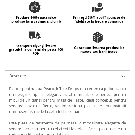
Produse 100% autentice
Primești 5% înapoi în puncte de
produse fără cadmiu și plumb
fidelitate la fiecare comandă
transport sigur și livrare
Garantam livrarea produselor
gratuită la comenzi de peste 400
intacte sau banii înapoi
RON
Descriere
Platou pentru oua Peacock Tear Drops din ceramica poloneza cu
un design simplu si elegant, pictat manual, este perfect pentru
micul dejun dar si pentru masa de Paste. Ideal conceput pentru
servirea oualelor fierte, va impresiona placut pe toti invitatii
dumneavoastra, de la cei mici la cei mari.
Este piesa de rezistenta de pe masa, o modalitate eleganta de
servire, perfecta pentru cei atenti la detalii. Acest platou este un
cadou inedit pentru un suflet drag!