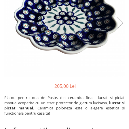
Boluri
Colectiile Flowers
Farfurii
Colectia Forget-me-nots
Colectia Basket of Blue
Recipiente depozitare
Colectii Artistice
Vaze
Colectiile Country
Accesorii decorative
Colectia Sweet Dreams
Accesorii masa
Colectia Leaf Bed
Baie
Colectia Autumn Garden
Colectia Little Flowers
Colectia Berries
205,00 Lei
Colectia Butterfly Dance
Colectia Morning Sunrise
Platou pentru oua de Paste, din ceramica fina, lucrat si pictat
manual.acoperita cu un strat protector de glazura lucioasa,
lucrat si
Colectia Infinity
pictat manual.
Ceramica poloneza este o alegere estetica si
functionala pentru casa ta!
Colectia Morning Glory
Colectia Blue Sea