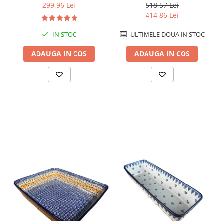
ceramica smaltuita, pictat
ceramica smaltuita, pictat
299,96 Lei
518,57 Lei
manual, 28,5 / 33,0 cm
manual, 13,5 x 39,5 cm
414,86 Lei
IN STOC
ULTIMELE DOUA IN STOC
ADAUGA IN COS
ADAUGA IN COS