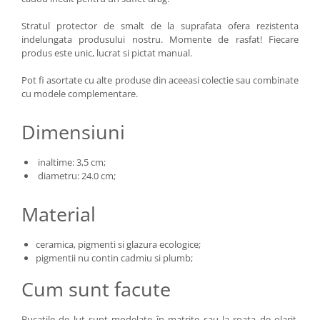
Stratul protector de smalt de la suprafata ofera rezistenta
indelungata produsului nostru. Momente de rasfat! Fiecare
produs este unic, lucrat si pictat manual.
Pot fi asortate cu alte produse din aceeasi colectie sau combinate
cu modele complementare.
Dimensiuni
inaltime: 3,5 cm;​​​​​​
diametru: 24.0 cm;
Material
ceramica, pigmenti si glazura ecologice;
pigmentii nu contin cadmiu si plumb;
Cum sunt facute
Bucatile de lut sunt modelate în matrițe sau la roata de olarit.