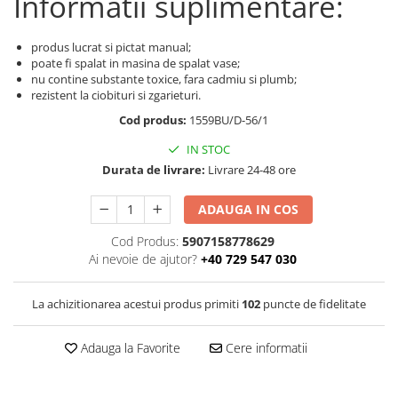
Informatii suplimentare:
Colectia Wild Hearts
Colectia Blue Spring
produs lucrat si pictat manual;
poate fi spalat in masina de spalat vase;
nu contine substante toxice, fara cadmiu si plumb;
rezistent la ciobituri si zgarieturi.
Cod produs:
1559BU/D-56/1
IN STOC
Durata de livrare:
Livrare 24-48 ore
ADAUGA IN COS
Cod Produs:
5907158778629
Ai nevoie de ajutor?
+40 729 547 030
La achizitionarea acestui produs primiti
102
puncte de fidelitate
Adauga la Favorite
Cere informatii