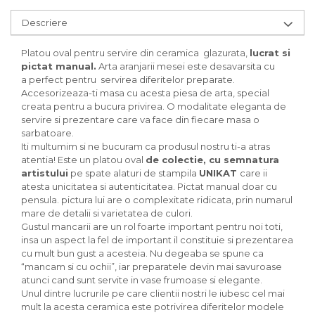
Descriere
Platou oval pentru servire din ceramica glazurata,
lucrat si
pictat manual.
Arta aranjarii mesei este desavarsita cu
a perfect pentru servirea diferitelor preparate.
Accesorizeaza-ti masa cu acesta piesa de arta, special
creata pentru a bucura privirea. O modalitate eleganta de
servire si prezentare care va face din fiecare masa o
sarbatoare.
Iti multumim si ne bucuram ca produsul nostru ti-a atras
atentia! Este un platou oval
de colectie, cu semnatura
artistului
pe spate alaturi de stampila
UNIKAT
care ii
atesta unicitatea si autenticitatea. Pictat manual doar cu
pensula. pictura lui are o complexitate ridicata, prin numarul
mare de detalii si varietatea de culori.
Gustul mancarii are un rol foarte important pentru noi toti,
insa un aspect la fel de important il constituie si prezentarea
cu mult bun gust a acesteia. Nu degeaba se spune ca
“mancam si cu ochii”, iar preparatele devin mai savuroase
atunci cand sunt servite in vase frumoase si elegante.
Unul dintre lucrurile pe care clientii nostri le iubesc cel mai
mult la acesta ceramica este potrivirea diferitelor modele