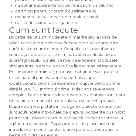
nu contine substante toxice, fara cadmiu si plumb;
certificat pentru contactul cu alimentele;
mancarea nu se lipeste de suprafata vasului;
rezistent la ciobituri si zgarieturi.
Cum sunt facute
Bucatile de lut sunt modelate în matrițe sau la roata de
olarit. După acest prim pas, fiecare produs în parte este
curățat cu un burete umed. Scopul este sa se obțina o
suprafață netedă și sa se elimina toate rezidurile de pe
suprafața vasului. Canile, cestile, ceainicele si produsele
similare intra in etapa in care li se lipesc manual manerele.
Pe jumatate terminate, produsele obținute sunt puse la
uscat, natural prin evaporarea partiala a apei.
Odată uscată, ceramica este arsă în cuptor pentru prima
dată la 800 °C. În timpul primei arderi apa se evapora
complet. După prima ardere obiectele ceramice sunt gata
să fie pictate manual cu pensula sau cu bureti speciali.
Dupa ce au fost pictate în întregime, obiectele ceramice
sunt scufundate într-o baie de glazură. Acoperite cu un stat
protector lucios de glazură ecologică, crește rezistența la
zgârieturi și ciobituri. Dupa procesul de glazurare sunt
introduse din nou in cuptor si arse pentru a doua oara la
peste 1200 grade Celsius.