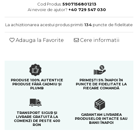
Colectia Blue Spring
Cod Produs:
5907156801213
Ai nevoie de ajutor?
+40 729 547 030
La achizitionarea acestui produs primiti
134
puncte de fidelitate
Adauga la Favorite
Cere informatii
PRODUSE 100% AUTENTICE
PRIMEȘTI 5% ÎNAPOI ÎN
PRODUSE FĂRĂ CADMIU ȘI
PUNCTE DE FIDELITATE LA
PLUMB
FIECARE COMANDĂ
TRANSPORT SIGUR ȘI
GARANTAM LIVRAREA
LIVRARE GRATUITĂ LA
PRODUSELOR INTACTE SAU
COMENZI DE PESTE 400
BANII ÎNAPOI
RON