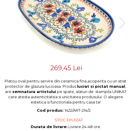
Colectiile Flowers
Boluri
Colectia Forget-me-nots
Farfurii
Colectia Basket of Blue
Recipiente depozitare
Colectii Artistice
Vaze
Colectiile Country
Accesorii decorative
Colectia Sweet Dreams
Colectia Leaf Bed
Accesorii masa
Colectia Autumn Garden
Baie
Colectia Little Flowers
269,45 Lei
Colectia Berries
Colectia Butterfly Dance
Platou oval pentru servire din ceramica fina,acoperita cu un strat
protector de glazura lucioasa. Produs
lucrat si pictat manual
,
Colectia Morning Sunrise
are
semnatura artistului
pe spate, alaturi de stampila UNIKAT
care atesta autenticitatea si unicitatea produsului. O alegere
Colectia Infinity
estetica si functionala pentru casa ta!
Colectia Morning Glory
Cod produs:
1422/ART-214/2
Colectia Blue Sea
STOC EPUIZAT
Colectia Wild Hearts
Durata de livrare:
Livrare 24-48 ore