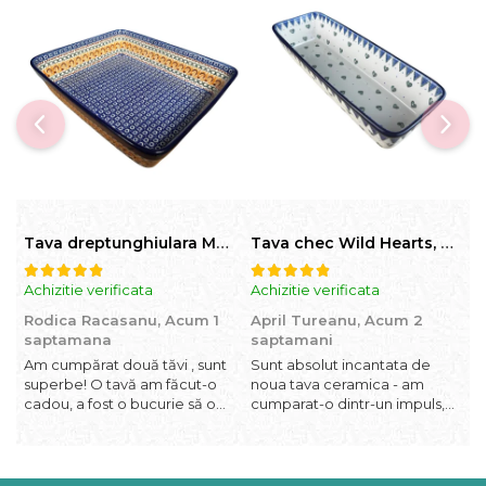
Tava dreptunghiulara Morning Sunrise, ceramica smaltuita, pictata manual, 27,0 X 32, 5 cm
Tava chec Wild Hearts, ceramica smaltuita, pictata manual, 31,0 X 12,0 cm
Achizitie verificata
Achizitie verificata
A
Rodica Racasanu,
Acum 1
April Tureanu,
Acum 2
O
saptamana
saptamani
Am cumpărat două tăvi , sunt
Sunt absolut incantata de
O
superbe! O tavă am făcut-o
noua tava ceramica - am
l
cadou, a fost o bucurie să o
cumparat-o dintr-un impuls,
I
daruiesc si un cadou de suflet!
dupa ce am aruncat la cos
f
Cealaltă este pentru familia
una din tavile mele de chec,
b
mea, este o plăcere să o
pe care apareau pete de
c
folosim, are viață. Vă
rugina dupa spalare. Aceasta
d