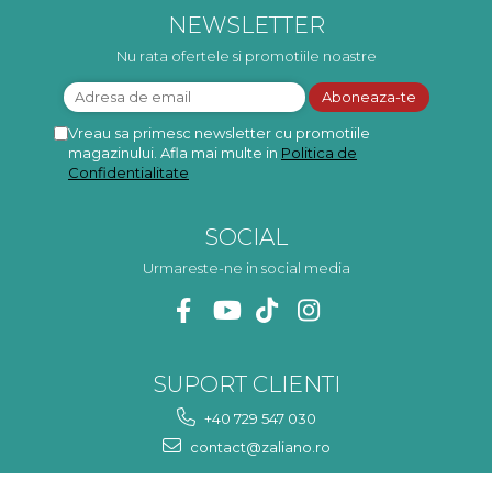
mulțumesc!
ma va scapa de aceasta
p
NEWSLETTER
neplacere, in plus este tare
frumoasa, o ...
Nu rata ofertele si promotiile noastre
Vreau sa primesc newsletter cu promotiile
magazinului. Afla mai multe in
Politica de
Confidentialitate
SOCIAL
Urmareste-ne in social media
SUPORT CLIENTI
+40 729 547 030
contact@zaliano.ro