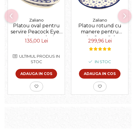
Zaliano
Zaliano
Platou oval pentru
Platou rotund cu
servire Peacock Eyes,
manere pentru
ceramica smaltuita,
servire Snowflakes,
135,00 Lei
299,96 Lei
pictat manual, 15,7 x
ceramica smaltuita,
27,0 cm
pictat manual, 28,5 /
33,0 cm
ULTIMUL PRODUS IN
STOC
IN STOC
ADAUGA IN COS
ADAUGA IN COS