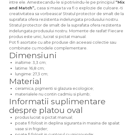
intre ele. Amestecandu-le si potrivindu-le pe principiul
“Mix
and Match”,
casa si masa ta va fi o explozie de culoare.-ti
creativitatea sa vorbeasca! Stratul protector de smalt de la
suprafata ofera rezistenta indelungata produsului nostru.
Stratul protector de smalt de la suprafata ofera rezistenta
indelungata produsului nostru. Momente de rasfat! Fiecare
produs este unic, lucrat si pictat manual.
Pot fi asortate cu alte produse din aceeasi colectie sau
combinate cu modele complementare.
Dimensiuni
inaltime: 3,3 cm;
latime: 16,8 cm;
lungime: 27,3 cm;
Material
ceramica, pigmenti si glazura ecologice;
materialele nu contin cadmiu si plumb;
Informatii suplimentare
despre platou oval
produs lucrat si pictat manual;
poate fi folosit in deplina siguranta in masina de spalat
vase si in frigider;
poate fi folosit in cuptorul cu microunde;