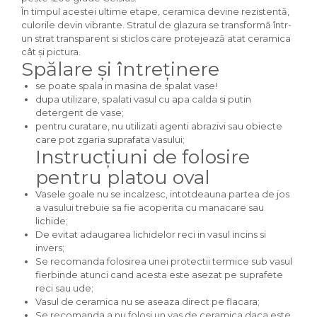
În timpul acestei ultime etape, ceramica devine rezistentă,
culorile devin vibrante. Stratul de glazura se transformă într-
un strat transparent si sticlos care protejează atat ceramica
cât și pictura.
Spălare și întreținere
se poate spala in masina de spalat vase!
dupa utilizare, spalati vasul cu apa calda si putin
detergent de vase;
pentru curatare, nu utilizati agenti abrazivi sau obiecte
care pot zgaria suprafata vasului;
Instrucțiuni de folosire
pentru platou oval
Vasele goale nu se incalzesc, intotdeauna partea de jos
a vasului trebuie sa fie acoperita cu manacare sau
lichide;
De evitat adaugarea lichidelor reci in vasul incins si
invers;
Se recomanda folosirea unei protectii termice sub vasul
fierbinde atunci cand acesta este asezat pe suprafete
reci sau ude;
Vasul de ceramica nu se aseaza direct pe flacara;
Se recomanda a nu folosi un vas de ceramica daca este