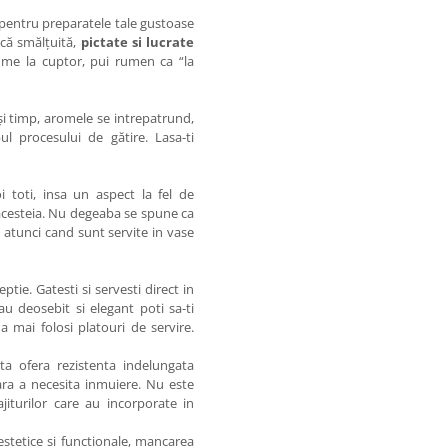
pentru preparatele tale gustoase
ică smălțuită,
pictate si lucrate
gume la cuptor, pui rumen ca “la
ași timp, aromele se intrepatrund,
ul procesului de gătire. Lasa-ti
 toti, insa un aspect la fel de
 acesteia. Nu degeaba se spune ca
 atunci cand sunt servite in vase
tie. Gatesti si servesti direct in
u deosebit si elegant poti sa-ti
 mai folosi platouri de servire.
ta ofera rezistenta indelungata
ara a necesita inmuiere. Nu este
jiturilor care au incorporate in
estetice si functionale, mancarea