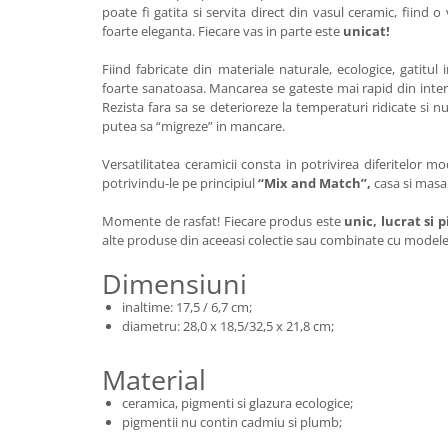
poate fi gatita si servita direct din vasul ceramic, fiind o
foarte eleganta. Fiecare vas in parte este
unicat!
Fiind fabricate din materiale naturale, ecologice, gatitul
foarte sanatoasa. Mancarea se gateste mai rapid din interio
Rezista fara sa se deterioreze la temperaturi ridicate si 
putea sa “migreze” in mancare.
Versatilitatea ceramicii consta in potrivirea diferitelor m
potrivindu-le pe principiul
“Mix and Match”,
casa si masa 
Momente de rasfat! Fiecare produs este
unic, lucrat si 
alte produse din aceeasi colectie sau combinate cu mode
Dimensiuni
inaltime: 17,5 / 6,7 cm;
diametru: 28,0 x 18,5/32,5 x 21,8 cm;
Material
ceramica, pigmenti si glazura ecologice;
pigmentii nu contin cadmiu si plumb;