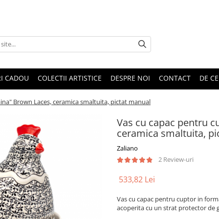
RI CADOU
COLECTII ARTISTICE
DESPRE NOI
CONTACT
DE CE
ina" Brown Laces, ceramica smaltuita, pictat manual
Vas cu capac pentru c
ceramica smaltuita, p
Zaliano
2 Review-uri
533,82 Lei
Vas cu capac pentru cuptor in forma 
acoperita cu un strat protector de 