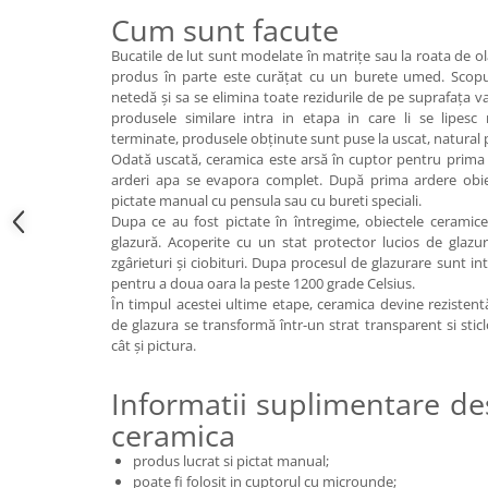
Cum sunt facute
Bucatile de lut sunt modelate în matrițe sau la roata de ol
produs în parte este curățat cu un burete umed. Scopu
netedă și sa se elimina toate rezidurile de pe suprafața vasu
produsele similare intra in etapa in care li se lipes
terminate, produsele obținute sunt puse la uscat, natural p
Odată uscată, ceramica este arsă în cuptor pentru prima 
arderi apa se evapora complet. După prima ardere obie
pictate manual cu pensula sau cu bureti speciali.
Dupa ce au fost pictate în întregime, obiectele ceramic
glazură. Acoperite cu un stat protector lucios de glazură
zgârieturi și ciobituri. Dupa procesul de glazurare sunt i
pentru a doua oara la peste 1200 grade Celsius.
În timpul acestei ultime etape, ceramica devine rezistentă
de glazura se transformă într-un strat transparent si stic
cât și pictura.
Informatii suplimentare de
ceramica
produs lucrat si pictat manual;
poate fi folosit in cuptorul cu microunde;