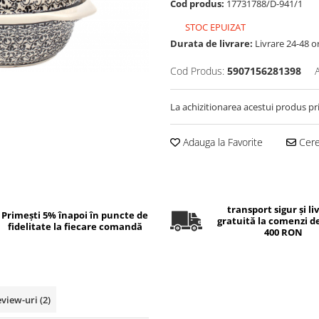
Cod produs:
17731788/D-941/1
STOC EPUIZAT
Durata de livrare:
Livrare 24-48 o
Cod Produs:
5907156281398
La achizitionarea acestui produs pr
Adauga la Favorite
Cere 
transport sigur și li
Primești 5% înapoi în puncte de
gratuită la comenzi d
fidelitate la fiecare comandă
400 RON
eview-uri
(2)