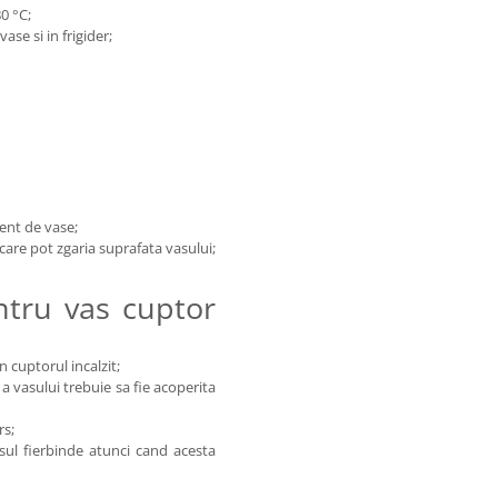
80 °C;
ase si in frigider;
gent de vase;
 care pot zgaria suprafata vasului;
entru vas cuptor
n cuptorul incalzit;
a vasului trebuie sa fie acoperita
rs;
sul fierbinde atunci cand acesta