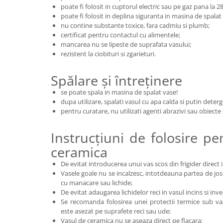
poate fi folosit in cuptorul electric sau pe gaz pana la 2
poate fi folosit in deplina siguranta in masina de spalat v
nu contine substante toxice, fara cadmiu si plumb;
certificat pentru contactul cu alimentele;
mancarea nu se lipeste de suprafata vasului;
rezistent la ciobituri si zgarieturi.
Spălare și întreținere
se poate spala in masina de spalat vase!
dupa utilizare, spalati vasul cu apa calda si putin deter
pentru curatare, nu utilizati agenti abrazivi sau obiecte
Instrucțiuni de folosire p
ceramica
De evitat introducerea unui vas scos din frigider direct i
Vasele goale nu se incalzesc, intotdeauna partea de jos 
cu manacare sau lichide;
De evitat adaugarea lichidelor reci in vasul incins si inve
Se recomanda folosirea unei protectii termice sub va
este asezat pe suprafete reci sau ude;
Vasul de ceramica nu se aseaza direct pe flacara;