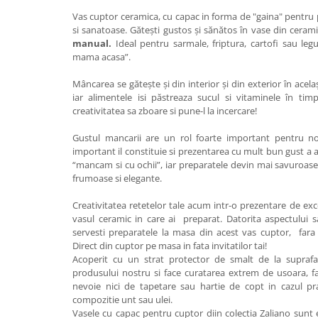
Colectia Wild Hearts
Vas cuptor ceramica, cu capac in forma de "gaina" pentru 
Colectia Blue Spring
si sanatoase. Gătești gustos și sănătos în vase din ceram
manual.
Ideal pentru sarmale, friptura, cartofi sau le
mama acasa”.
Mâncarea se gătește și din interior și din exterior în acel
iar alimentele isi păstreaza sucul si vitaminele în timp
creativitatea sa zboare si pune-l la incercare!
Gustul mancarii are un rol foarte important pentru noi
important il constituie si prezentarea cu mult bun gust a
“mancam si cu ochii”, iar preparatele devin mai savuroase
frumoase si elegante.
Creativitatea retetelor tale acum intr-o prezentare de excep
vasul ceramic in care ai preparat. Datorita aspectului sa
servesti preparatele la masa din acest vas cuptor, fara a
Direct din cuptor pe masa in fata invitatilor tai!
Acoperit cu un strat protector de smalt de la suprafa
produsului nostru si face curatarea extrem de usoara, f
nevoie nici de tapetare sau hartie de copt in cazul pra
compozitie unt sau ulei.
Vasele cu capac pentru cuptor diin colectia Zaliano sunt 