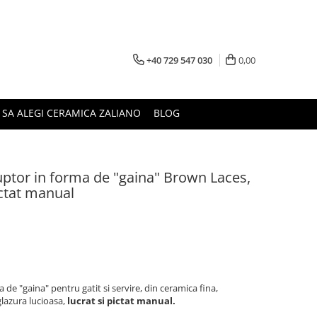
+40 729 547 030
0,00
 SA ALEGI CERAMICA ZALIANO
BLOG
uptor in forma de "gaina" Brown Laces,
ictat manual
de "gaina" pentru gatit si servire, din ceramica fina,
glazura lucioasa,
lucrat si pictat manual.