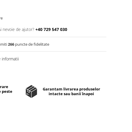
re
Ai nevoie de ajutor?
+40 729 547 030
imiti
266
puncte de fidelitate
informatii
Distribuie
pe
Facebook
vrare
Garantam livrarea produselor
e peste
intacte sau banii înapoi