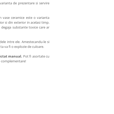
 varianta de prezentare si servire
 in vase ceramice este o varianta
r si din exterior in acelasi timp.
nu degaja substante toxice care ar
odele intre ele. Amestecandu-le si
ta va fi o explozie de culoare.
pictat manual.
Pot fi asortate cu
le complementare!