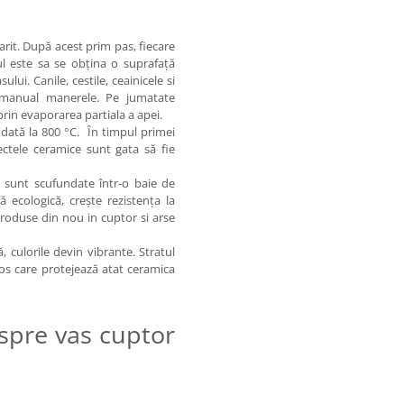
arit. După acest prim pas, fiecare
l este sa se obțina o suprafață
lui. Canile, cestile, ceainicele si
c manual manerele. Pe jumatate
rin evaporarea partiala a apei.
dată la 800 °C. În timpul primei
ctele ceramice sunt gata să fie
e sunt scufundate într-o baie de
 ecologică, crește rezistența la
ntroduse din nou in cuptor si arse
, culorile devin vibrante. Stratul
los care protejează atat ceramica
spre vas cuptor