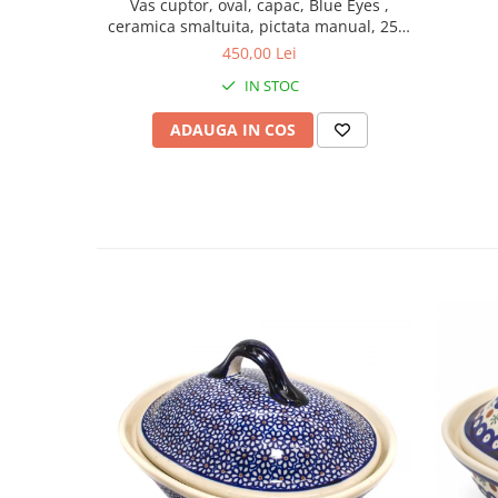
Vas cuptor, oval, capac, Blue Eyes ,
ceramica smaltuita, pictata manual, 25,5
x 31,8 cm, volum 2,2 L
450,00 Lei
IN STOC
ADAUGA IN COS