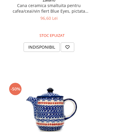
Cana ceramica smaltuita pentru
cafea/ceai/vin fiert Blue Eyes, pictata
manual, 380 ml
96,60 Lei
STOC EPUIZAT
INDISPONIBIL
-50%