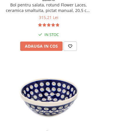
Bol pentru salata, rotund Flower Laces,
ceramica smaltuita, pictat manual, 20,5 cm,
volum 2,25L
315,21 Lei
IN STOC
ADAUGA IN COS