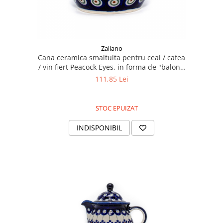
Zaliano
Cana ceramica smaltuita pentru ceai / cafea
/ vin fiert Peacock Eyes, in forma de "balon",
pictata manual, 420 ml
111,85 Lei
STOC EPUIZAT
INDISPONIBIL