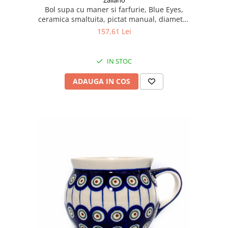
Bol supa cu maner si farfurie, Blue Eyes,
ceramica smaltuita, pictat manual, diametru
15,4 cm, volum 260 ml
157,61 Lei
IN STOC
ADAUGA IN COS