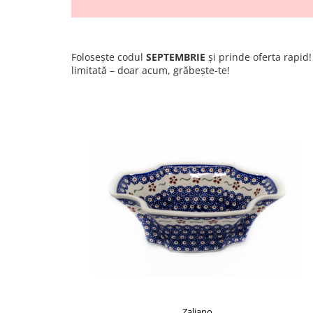
Colectia Wild Hearts
Colectia Blue Spring
Folosește codul
SEPTEMBRIE
și prinde oferta rapid
limitată – doar acum, grăbește-te!
Zaliano