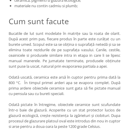
ceramica, pigmenti si glazura ecologice;
materiale nu contin cadmiu si plumb;
Cum sunt facute
Bucatile de lut sunt modelate în matrițe sau la roata de olarit.
După acest prim pas, fiecare produs în parte este curățat cu un
burete umed. Scopul este sa se obțina o suprafață netedă și sa se
elimina toate rezidurile de pe suprafața vasului. Canile, cestile,
ceainicele si produsele similare intra in etapa in care li se lipesc
manual manerele. Pe jumatate terminate, produsele obținute
sunt puse la uscat, natural prin evaporarea partiala a apei.
Odată uscată, ceramica este arsă în cuptor pentru prima dată la
800 °C. În timpul primei arderi apa se evapora complet. După
prima ardere obiectele ceramice sunt gata să fie pictate manual
cu pensula sau cu bureti speciali.
Odată pictate în întregime, obiectele ceramice sunt scufundate
într-o baie de glazură. Acoperite cu un stat protector lucios de
glazură ecologică, crește rezistența la zgârieturi și ciobituri. Dupa
procesul de glazurare platoul oval este introdus din nou in cuptor
si arse pentru a doua oara la peste 1200 grade Celsius.