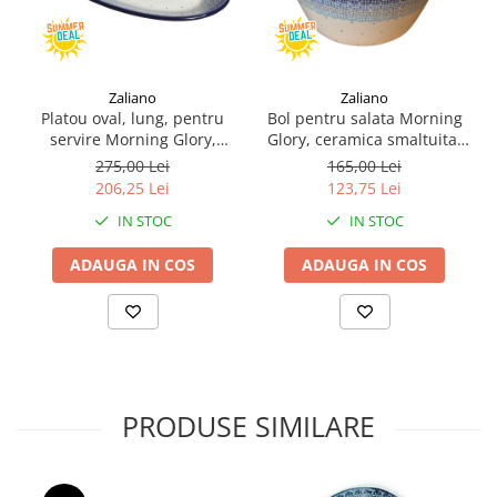
Zaliano
Zaliano
Platou oval, lung, pentru
Bol pentru salata Morning
servire Morning Glory,
Glory, ceramica smaltuita,
ceramica smaltuita, pictat
pictat manual, diametru
275,00 Lei
165,00 Lei
manual, 22,0 x 37,5 cm
20.5 cm
206,25 Lei
123,75 Lei
IN STOC
IN STOC
ADAUGA IN COS
ADAUGA IN COS
PRODUSE SIMILARE