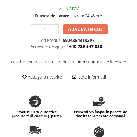
Colectia Wild Hearts
IN STOC
Colectia Blue Spring
Durata de livrare:
Livrare 24-48 ore
ADAUGA IN COS
Cod Produs:
5904354319397
Ai nevoie de ajutor?
+40 729 547 030
La achizitionarea acestui produs primiti
131
puncte de fidelitate
Adauga la Favorite
Cere informatii
Produse 100% autentice
Primești 5% înapoi în puncte de
produse fără cadmiu și plumb
fidelitate la fiecare comandă