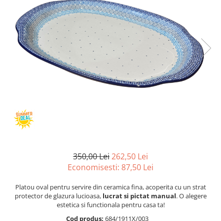
Boluri
Colectiile Flowers
Farfurii
Colectia Forget-me-nots
Colectia Basket of Blue
Recipiente depozitare
Colectii Artistice
Vaze
Colectiile Country
Accesorii decorative
Colectia Sweet Dreams
Accesorii masa
Colectia Leaf Bed
Baie
Colectia Autumn Garden
Colectia Little Flowers
Colectia Berries
Colectia Butterfly Dance
350,00 Lei
262,50 Lei
Colectia Morning Sunrise
Economisesti:
87,50
Lei
Colectia Infinity
Platou oval pentru servire din ceramica fina, acoperita cu un strat
Colectia Morning Glory
protector de glazura lucioasa,
lucrat si pictat manual
. O alegere
estetica si functionala pentru casa ta!
Colectia Blue Sea
Cod produs:
684/1911X/003