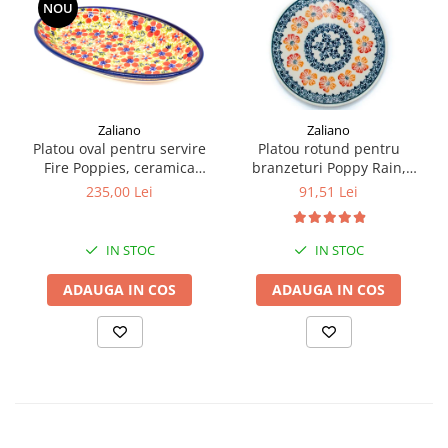
NOU
Zaliano
Zaliano
Platou oval pentru servire
Platou rotund pentru
Fire Poppies, ceramica
branzeturi Poppy Rain,
smaltuita, pictat manual,
ceramica smaltuita, pictat
235,00 Lei
91,51 Lei
15,7 x 27,0 cm
manual, 16,1 cm
IN STOC
IN STOC
ADAUGA IN COS
ADAUGA IN COS