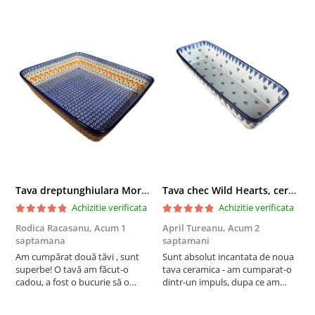
Tava dreptunghiulara Morning Sunrise, ceramica smaltuita, pictata manual, 27,0 X 32, 5 cm
Tava chec Wild Hearts, ceramica smaltuita, pictata manual, 31,0 X 12,0 cm
Achizitie verificata
Achizitie verificata
Rodica Racasanu,
Acum 1
April Tureanu,
Acum 2
O
saptamana
saptamani
s
Am cumpărat două tăvi , sunt
Sunt absolut incantata de noua
O
superbe! O tavă am făcut-o
tava ceramica - am cumparat-o
o
cadou, a fost o bucurie să o
dintr-un impuls, dupa ce am
s
daruiesc si un cadou de suflet!
aruncat la cos una din tavile
c
Cealaltă este pentru familia mea,
mele de chec, pe care apareau
c