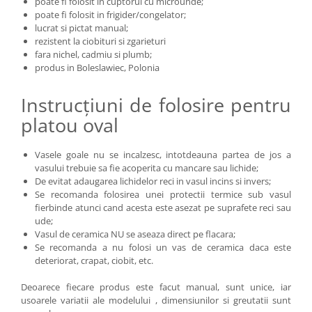
poate fi folosit in cuptorul cu microunde;
poate fi folosit in frigider/congelator;
lucrat si pictat manual;
rezistent la ciobituri si zgarieturi
fara nichel, cadmiu si plumb;
produs in Boleslawiec, Polonia
Instrucțiuni de folosire pentru
platou oval
Vasele goale nu se incalzesc, intotdeauna partea de jos a
vasului trebuie sa fie acoperita cu mancare sau lichide;
De evitat adaugarea lichidelor reci in vasul incins si invers;
Se recomanda folosirea unei protectii termice sub vasul
fierbinde atunci cand acesta este asezat pe suprafete reci sau
ude;
Vasul de ceramica NU se aseaza direct pe flacara;
Se recomanda a nu folosi un vas de ceramica daca este
deteriorat, crapat, ciobit, etc.
Deoarece fiecare produs este facut manual, sunt unice, iar
usoarele variatii ale modelului , dimensiunilor si greutatii sunt