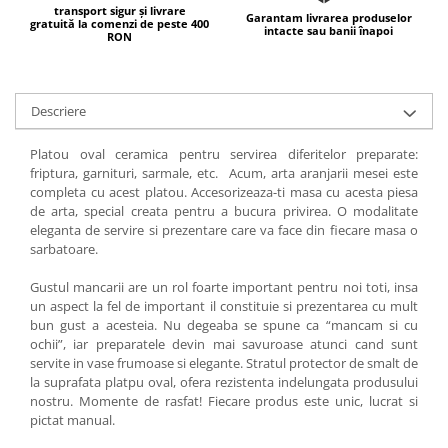
transport sigur și livrare
Garantam livrarea produselor
gratuită la comenzi de peste 400
intacte sau banii înapoi
RON
Descriere
Platou oval ceramica pentru servirea diferitelor preparate:
friptura, garnituri, sarmale, etc. Acum, arta aranjarii mesei este
completa cu acest platou. Accesorizeaza-ti masa cu acesta piesa
de arta, special creata pentru a bucura privirea. O modalitate
eleganta de servire si prezentare care va face din fiecare masa o
sarbatoare.
Gustul mancarii are un rol foarte important pentru noi toti, insa
un aspect la fel de important il constituie si prezentarea cu mult
bun gust a acesteia. Nu degeaba se spune ca “mancam si cu
ochii”, iar preparatele devin mai savuroase atunci cand sunt
servite in vase frumoase si elegante. Stratul protector de smalt de
la suprafata platpu oval, ofera rezistenta indelungata produsului
nostru. Momente de rasfat! Fiecare produs este unic, lucrat si
pictat manual.