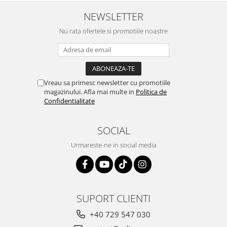
este o plăcere să o folosim, are
pete de rugina dupa spalare.
d
viață. Vă mulțumesc!
Aceasta ma va scapa de aceasta
s
NEWSLETTER
neplacere, in plus este tare
Nu rata ofertele si promotiile noastre
frumoasa, o ...
Vreau sa primesc newsletter cu promotiile
magazinului. Afla mai multe in
Politica de
Confidentialitate
SOCIAL
Urmareste-ne in social media
SUPORT CLIENTI
+40 729 547 030