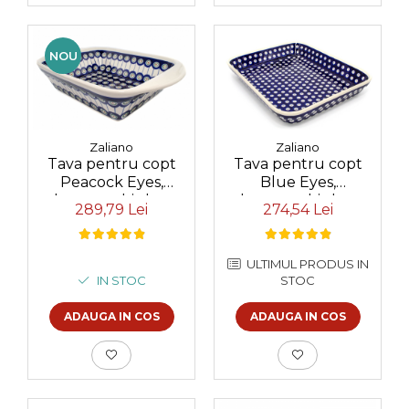
NOU
Zaliano
Zaliano
Tava pentru copt
Tava pentru copt
Peacock Eyes,
Blue Eyes,
dreptunghiulara,
dreptunghiulara,
289,79 Lei
274,54 Lei
ceramica smaltuita,
ceramica smaltuita,
pictata manual, 20,3
pictata manual, 22,5
x 30,7 cm, volum 1,5 L
x 29,5 cm, volum 1,7 L
ULTIMUL PRODUS IN
IN STOC
STOC
ADAUGA IN COS
ADAUGA IN COS