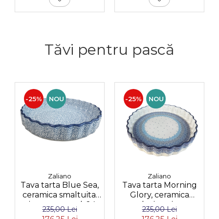
Tăvi pentru pască
-25%
NOU
-25%
NOU
Zaliano
Zaliano
Tava tarta Blue Sea,
Tava tarta Morning
ceramica smaltuita,
Glory, ceramica
pictata manual, 24
smaltuita, pictata
235,00 Lei
235,00 Lei
cm
manual, 24 cm