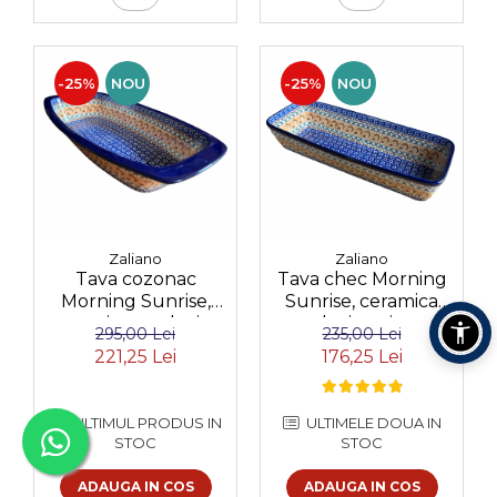
-25%
NOU
-25%
NOU
Zaliano
Zaliano
Tava cozonac
Tava chec Morning
Morning Sunrise,
Sunrise, ceramica
ceramica smaltuita,
smaltuita, pictata
295,00 Lei
235,00 Lei
pictata manual, 36,0
manual, 31,0 X 12,0
221,25 Lei
176,25 Lei
x 18,0 cm
cm
ULTIMUL PRODUS IN
ULTIMELE DOUA IN
STOC
STOC
ADAUGA IN COS
ADAUGA IN COS