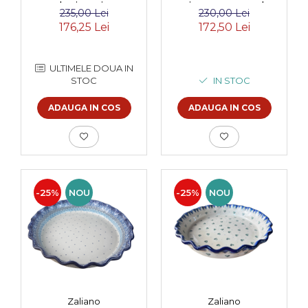
smaltuita, pictata
pictata manual,
235,00 Lei
230,00 Lei
manual, 24 cm
diametru 25,5 cm
176,25 Lei
172,50 Lei
ULTIMELE DOUA IN
STOC
IN STOC
ADAUGA IN COS
ADAUGA IN COS
-25%
NOU
-25%
NOU
Zaliano
Zaliano