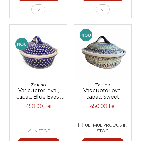
NOU
NOU
Zaliano
Zaliano
Vas cuptor, oval,
Vas cuptor oval
capac, Blue Eyes ,
capac, Sweet
ceramica smaltuita,
Dreams, ceramica
450,00 Lei
450,00 Lei
pictata manual, 25,5 x
smaltuita, pictata
31,8 cm, volum 2,2 L
manual, 25,5 x 31,8
cm, volum 2,2 L
ULTIMUL PRODUS IN
IN STOC
STOC