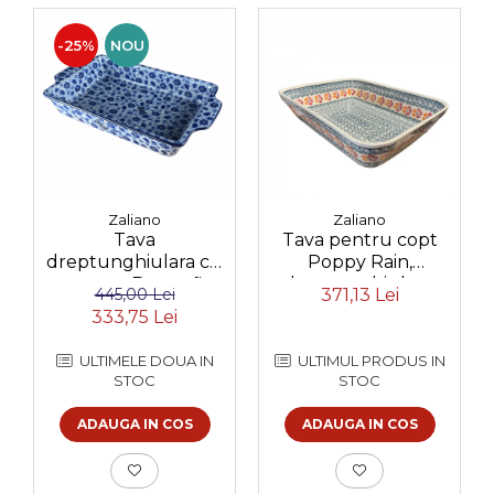
-25%
NOU
Zaliano
Zaliano
Tava
Tava pentru copt
dreptunghiulara cu
Poppy Rain,
manere Butterfly
dreptunghiulara,
445,00 Lei
371,13 Lei
Dance, ceramica
ceramica smaltuita,
333,75 Lei
smaltuita, pictata
pictata manual, 27,5 x
manual, 23,0 X 39, 0
33,3 cm, volum 3,4 L
ULTIMELE DOUA IN
ULTIMUL PRODUS IN
cm
STOC
STOC
ADAUGA IN COS
ADAUGA IN COS