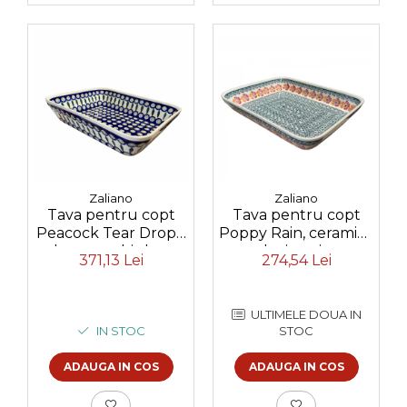
Zaliano
Zaliano
Tava pentru copt
Tava pentru copt
Peacock Tear Drops,
Poppy Rain, ceramica
dreptunghiulara,
smaltuita, pictata
371,13 Lei
274,54 Lei
ceramica smaltuita,
manual, 22,5 x 29,5
pictata manual, 27,5 x
cm, volum 1,7 L
33,3 cm, volum 3,4 L
ULTIMELE DOUA IN
IN STOC
STOC
ADAUGA IN COS
ADAUGA IN COS