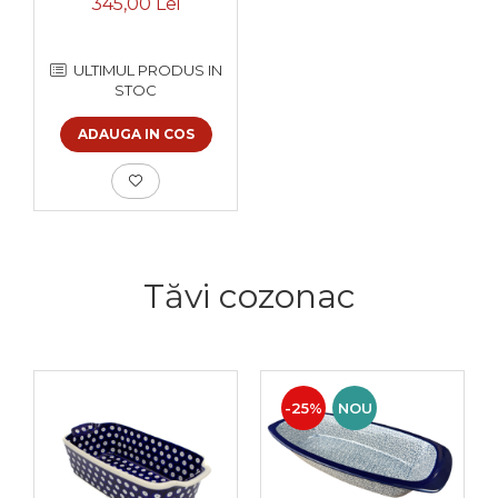
345,00 Lei
smaltuita, pictata
manual, volum 1,75 l
ULTIMUL PRODUS IN
STOC
ADAUGA IN COS
Tăvi cozonac
-25%
NOU