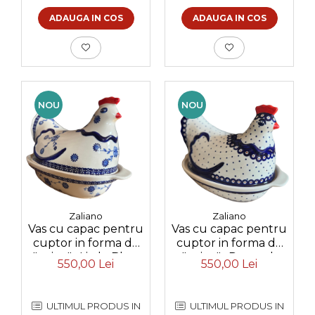
ADAUGA IN COS
ADAUGA IN COS
NOU
NOU
Zaliano
Zaliano
Vas cu capac pentru
Vas cu capac pentru
cuptor in forma de
cuptor in forma de
"gaina" , Little Blue
"gaina" , Peacock
550,00 Lei
550,00 Lei
Flowers, ceramica
Dots, ceramica
smaltuita, pictata
smaltuita, pictata
manual
manual
ULTIMUL PRODUS IN
ULTIMUL PRODUS IN