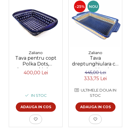
-25%
NOU
Zaliano
Zaliano
Tava pentru copt
Tava
Polka Dots,
dreptunghiulara cu
dreptunghiulara,
manere Morning
400,00 Lei
445,00 Lei
ceramica smaltuita,
Sunrise, ceramica
333,75 Lei
pictata manual, 23,3
smaltuita, pictata
x 35,5 cm, volum 2,0
manual, 23,0 X 39, 0
ULTIMELE DOUA IN
L
cm
IN STOC
STOC
ADAUGA IN COS
ADAUGA IN COS