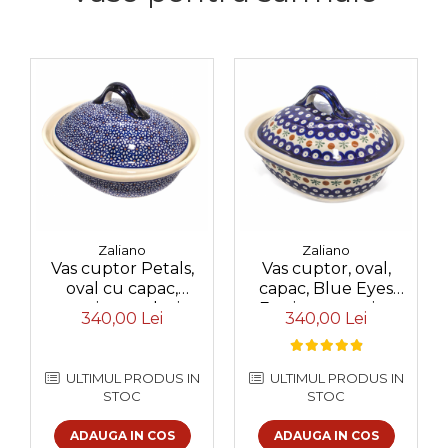
Zaliano
Zaliano
Vas cuptor Petals,
Vas cuptor, oval,
oval cu capac,
capac, Blue Eyes
ceramica smaltuita,
Festive, ceramica
340,00 Lei
340,00 Lei
pictat manual, 21,5 x
smaltuita, pictata
26,0 cm, volum 1,2 L
manual, 21,5 x 26,0
cm, volum 1,2 L
ULTIMUL PRODUS IN
ULTIMUL PRODUS IN
STOC
STOC
ADAUGA IN COS
ADAUGA IN COS