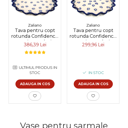
Zaliano
Zaliano
Tava pentru copt
Tava pentru copt
rotunda Confidence,
rotunda Confidence,
ceramica smaltuita,
ceramica smaltuita,
386,39 Lei
299,96 Lei
pictata manual,
pictata manual,
diametru 32,4 cm,
diametru 26,4 cm,
volum 1,6 L
volum 0,7 L
ULTIMUL PRODUS IN
STOC
IN STOC
ADAUGA IN COS
ADAUGA IN COS
Vase pentru sarmale