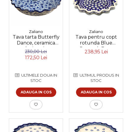
Zaliano
Zaliano
Tava pentru copt
Tava tarta Butterfly
rotunda Blue
Dance, ceramica
Peacock Eyes,
smaltuita, pictata
238,95 Lei
230,00 Lei
ceramica smaltuita,
manual, diametru
172,50 Lei
pictata manual,
25,5 cm
diametru 26,4 cm,
volum 0,7 L
ULTIMUL PRODUS IN
ULTIMELE DOUA IN
STOC
STOC
ADAUGA IN COS
ADAUGA IN COS