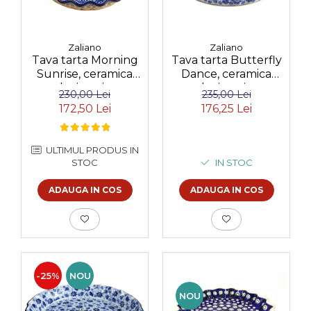
Zaliano
Zaliano
Tava tarta Morning
Tava tarta Butterfly
Sunrise, ceramica
Dance, ceramica
smaltuita, pictata
smaltuita, pictata
230,00 Lei
235,00 Lei
manual, diametru
manual, 24 cm
172,50 Lei
176,25 Lei
25,5 cm
ULTIMUL PRODUS IN
STOC
IN STOC
ADAUGA IN COS
ADAUGA IN COS
-25%
NOU
NOU