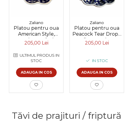
Zaliano
Zaliano
Platou pentru oua
Platou pentru oua
American Style,
Peacock Tear Drops,
ceramica smaltuita,
din ceramica
205,00 Lei
205,00 Lei
pictat manual, 24,0
smaltuita, pictata
cm
manual, 24,0 cm
ULTIMUL PRODUS IN
STOC
IN STOC
ADAUGA IN COS
ADAUGA IN COS
Tăvi de prajituri / friptură