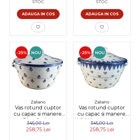
STOC
STOC
ADAUGA IN COS
ADAUGA IN COS
-25%
NOU
-25%
NOU
Zaliano
Zaliano
Vas rotund cuptor
Vas rotund cuptor
cu capac si manere,
cu capac si manere,
Blue Spring,
Wild Hearts, ceramica
345,00 Lei
345,00 Lei
ceramica smaltuita,
smaltuita, pictata
258,75 Lei
258,75 Lei
pictata manual,
manual, volum 1,75 l
volum 1,75 l