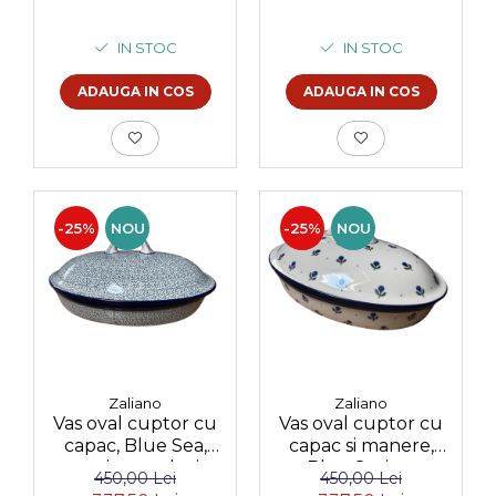
volum 1,75 l
IN STOC
IN STOC
ADAUGA IN COS
ADAUGA IN COS
-25%
NOU
-25%
NOU
Zaliano
Zaliano
Vas oval cuptor cu
Vas oval cuptor cu
capac, Blue Sea,
capac si manere,
ceramica smaltuita,
Blue Spring,
450,00 Lei
450,00 Lei
pictata manual
ceramica smaltuita,