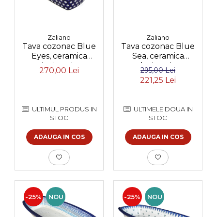
Zaliano
Zaliano
Tava cozonac Blue
Tava cozonac Blue
Eyes, ceramica
Sea, ceramica
smaltuita, pictata
smaltuita, pictata
270,00 Lei
295,00 Lei
manual, 26,5 x 12,5
manual, 36,0 x 18,0
221,25 Lei
cm, volum 1,0 L
cm
ULTIMUL PRODUS IN
ULTIMELE DOUA IN
STOC
STOC
ADAUGA IN COS
ADAUGA IN COS
-25%
NOU
-25%
NOU