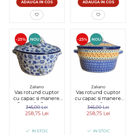
ADAUGA IN COS
ADAUGA IN COS
-25%
NOU
-25%
NOU
Zaliano
Zaliano
Vas rotund cuptor
Vas rotund cuptor
cu capac si manere,
cu capac si manere,
Butterfly Dance,
Morning Sunrise,
345,00 Lei
345,00 Lei
ceramica smaltuita,
ceramica smaltuita,
258,75 Lei
258,75 Lei
pictata manual,
pictata manual,
volum 1,75 l
volum 1,75 l
IN STOC
IN STOC