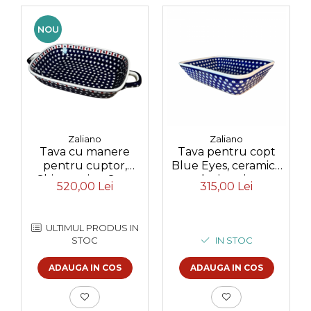
NOU
Zaliano
Zaliano
Tava cu manere
Tava pentru copt
pentru cuptor,
Blue Eyes, ceramica
Shimmering Star,
smaltuita, pictata
520,00 Lei
315,00 Lei
dreptunghiulara,
manual, 24,7 x 30,6
ceramica smaltuita,
cm, volum 2,7 L
pictata manual, 27,2
ULTIMUL PRODUS IN
x 45,0 cm, volum 3,5
STOC
IN STOC
L
ADAUGA IN COS
ADAUGA IN COS