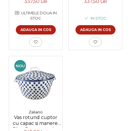
337,50 Lei
337,50 Lei
pictata manual
ULTIMELE DOUA IN
STOC
IN STOC
ADAUGA IN COS
ADAUGA IN COS
NOU
Zaliano
Vas rotund cuptor
cu capac si manere,
Blue Dots, ceramica