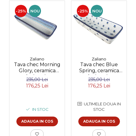
-25%
NOU
-25%
NOU
Zaliano
Zaliano
Tava chec Morning
Tava chec Blue
Glory, ceramica
Spring, ceramica
smaltuita, pictata
smaltuita, pictata
235,00 Lei
235,00 Lei
manual, 31,0 X 12,0
manual, 31,0 X 12,0
176,25 Lei
176,25 Lei
cm
cm
ULTIMELE DOUA IN
IN STOC
STOC
ADAUGA IN COS
ADAUGA IN COS