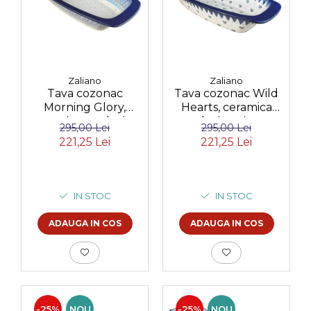
Zaliano
Zaliano
Tava cozonac
Tava cozonac Wild
Morning Glory,
Hearts, ceramica
ceramica smaltuita,
smaltuita, pictata
295,00 Lei
295,00 Lei
pictata manual, 36,0
manual, 36,0 x 18,0
221,25 Lei
221,25 Lei
x 18,0 cm
cm
IN STOC
IN STOC
ADAUGA IN COS
ADAUGA IN COS
-25%
NOU
-25%
NOU