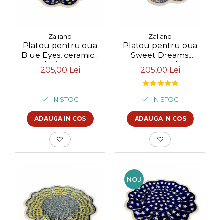
Colectia Blue Spring
Zaliano
Zaliano
Platou pentru oua
Platou pentru oua
Blue Eyes, ceramica
Sweet Dreams,
smaltuita, pictat
ceramica smaltuita,
205,00 Lei
205,00 Lei
manual, 24,0 cm
pictat manual, 24,0
cm
IN STOC
IN STOC
ADAUGA IN COS
ADAUGA IN COS
NOU