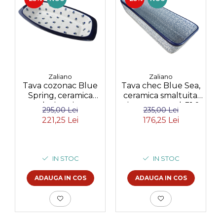
Zaliano
Zaliano
Tava cozonac Blue
Tava chec Blue Sea,
Spring, ceramica
ceramica smaltuita,
smaltuita, pictata
pictata manual, 31,0
295,00 Lei
235,00 Lei
manual, 36,0 x 18,0
X 12,0 cm
221,25 Lei
176,25 Lei
cm
IN STOC
IN STOC
ADAUGA IN COS
ADAUGA IN COS