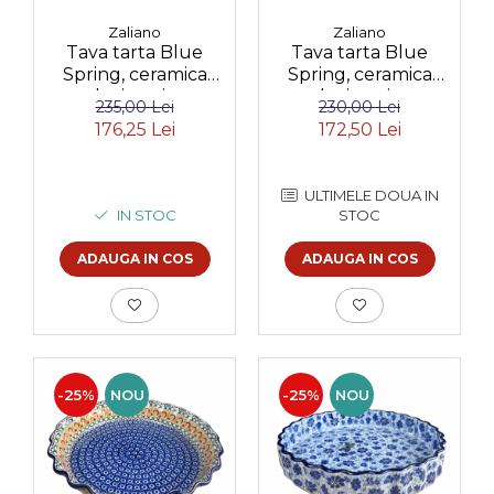
Zaliano
Zaliano
Tava tarta Blue
Tava tarta Blue
Spring, ceramica
Spring, ceramica
smaltuita, pictata
smaltuita, pictata
235,00 Lei
230,00 Lei
manual, 24 cm
manual, diametru
176,25 Lei
172,50 Lei
25,5 cm
ULTIMELE DOUA IN
IN STOC
STOC
ADAUGA IN COS
ADAUGA IN COS
-25%
NOU
-25%
NOU