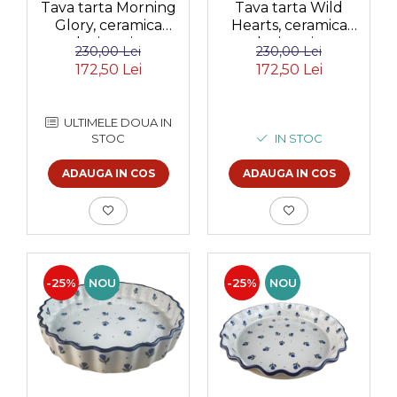
Tava tarta Morning
Tava tarta Wild
Glory, ceramica
Hearts, ceramica
smaltuita, pictata
smaltuita, pictata
230,00 Lei
230,00 Lei
manual, diametru
manual, diametru
172,50 Lei
172,50 Lei
25,5 cm
25,5 cm
ULTIMELE DOUA IN
STOC
IN STOC
ADAUGA IN COS
ADAUGA IN COS
-25%
NOU
-25%
NOU