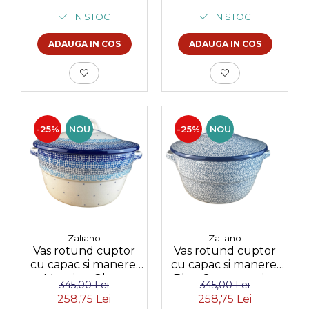
IN STOC
IN STOC
ADAUGA IN COS
ADAUGA IN COS
-25%
NOU
-25%
NOU
Zaliano
Zaliano
Vas rotund cuptor
Vas rotund cuptor
cu capac si manere,
cu capac si manere,
Morning Glory,
Blue Sea, ceramica
345,00 Lei
345,00 Lei
ceramica smaltuita,
smaltuita, pictata
258,75 Lei
258,75 Lei
pictata manual,
manual, volum 1,75 l