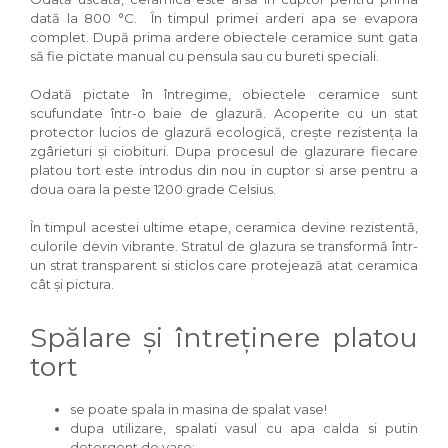
dată la 800 °C. În timpul primei arderi apa se evapora
complet. După prima ardere obiectele ceramice sunt gata
să fie pictate manual cu pensula sau cu bureti speciali.
Odată pictate în întregime, obiectele ceramice sunt
scufundate într-o baie de glazură. Acoperite cu un stat
protector lucios de glazură ecologică, crește rezistența la
zgârieturi și ciobituri. Dupa procesul de glazurare fiecare
platou tort este introdus din nou in cuptor si arse pentru a
doua oara la peste 1200 grade Celsius.
În timpul acestei ultime etape, ceramica devine rezistentă,
culorile devin vibrante. Stratul de glazura se transformă într-
un strat transparent si sticlos care protejează atat ceramica
cât și pictura.
Spălare și întreținere platou
tort
se poate spala in masina de spalat vase!
dupa utilizare, spalati vasul cu apa calda si putin
detergent de vase;