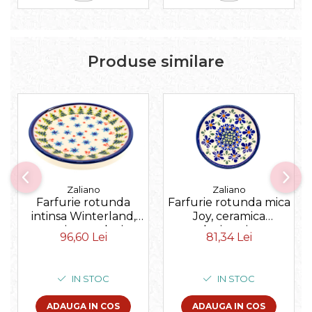
Produse similare
Zaliano
Zaliano
Farfurie rotunda
Farfurie rotunda mica
intinsa Winterland,
Joy, ceramica
ceramica smaltuita,
smaltuita, pictata
96,60 Lei
81,34 Lei
pictata manual, 19,5
manual, 11,6 cm
cm
IN STOC
IN STOC
ADAUGA IN COS
ADAUGA IN COS