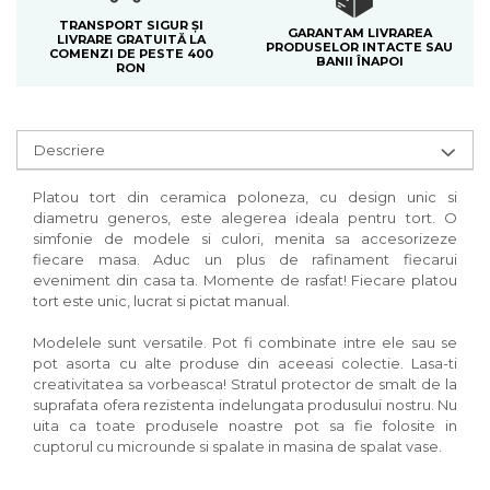
TRANSPORT SIGUR ȘI
GARANTAM LIVRAREA
LIVRARE GRATUITĂ LA
PRODUSELOR INTACTE SAU
COMENZI DE PESTE 400
BANII ÎNAPOI
RON
Descriere
Platou tort din ceramica poloneza, cu design unic si
diametru generos, este alegerea ideala pentru tort. O
simfonie de modele si culori, menita sa accesorizeze
fiecare masa. Aduc un plus de rafinament fiecarui
eveniment din casa ta. Momente de rasfat! Fiecare platou
tort este unic, lucrat si pictat manual.
Modelele sunt versatile. Pot fi combinate intre ele sau se
pot asorta cu alte produse din aceeasi colectie. Lasa-ti
creativitatea sa vorbeasca! Stratul protector de smalt de la
suprafata ofera rezistenta indelungata produsului nostru. Nu
uita ca toate produsele noastre pot sa fie folosite in
cuptorul cu microunde si spalate in masina de spalat vase.