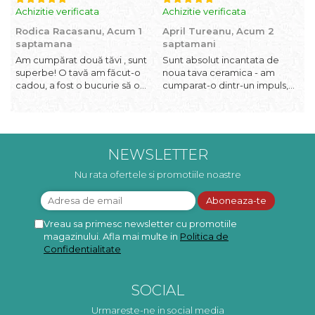
Achizitie verificata
Achizitie verificata
A
Rodica Racasanu,
Acum 1
April Tureanu,
Acum 2
O
saptamana
saptamani
Am cumpărat două tăvi , sunt
Sunt absolut incantata de
O
superbe! O tavă am făcut-o
noua tava ceramica - am
l
cadou, a fost o bucurie să o
cumparat-o dintr-un impuls,
I
daruiesc si un cadou de suflet!
dupa ce am aruncat la cos
f
Cealaltă este pentru familia
una din tavile mele de chec,
b
mea, este o plăcere să o
pe care apareau pete de
c
folosim, are viață. Vă
rugina dupa spalare. Aceasta
d
mulțumesc!
ma va scapa de aceasta
p
NEWSLETTER
neplacere, in plus este tare
frumoasa, o ...
Nu rata ofertele si promotiile noastre
Vreau sa primesc newsletter cu promotiile
magazinului. Afla mai multe in
Politica de
Confidentialitate
SOCIAL
Urmareste-ne in social media