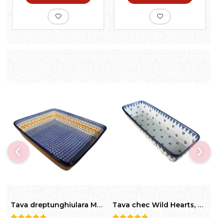
Tava dreptunghiulara Morning Sunrise, ceramica smaltuita, pictata manual, 27,0 X 32, 5 cm
Tava chec Wild Hearts, ceramica smaltuita, pictata manual, 31,0 X 12,0 cm