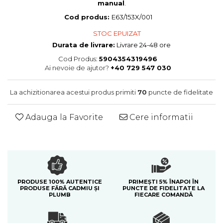
manual
.
Colectia Blue Spring
Cod produs:
E63/153X/001
STOC EPUIZAT
Durata de livrare:
Livrare 24-48 ore
Cod Produs:
5904354319496
Ai nevoie de ajutor?
+40 729 547 030
La achizitionarea acestui produs primiti
70
puncte de fidelitate
Adauga la Favorite
Cere informatii
PRODUSE 100% AUTENTICE
PRIMEȘTI 5% ÎNAPOI ÎN
PRODUSE FĂRĂ CADMIU ȘI
PUNCTE DE FIDELITATE LA
PLUMB
FIECARE COMANDĂ