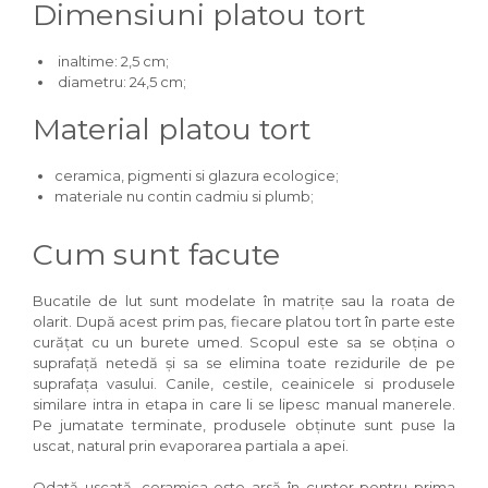
Dimensiuni platou tort
inaltime: 2,5 cm;
diametru: 24,5 cm;
Material platou tort
ceramica, pigmenti si glazura ecologice;
materiale nu contin cadmiu si plumb;
Cum sunt facute
Bucatile de lut sunt modelate în matrițe sau la roata de
olarit. După acest prim pas, fiecare platou tort în parte este
curățat cu un burete umed. Scopul este sa se obțina o
suprafață netedă și sa se elimina toate rezidurile de pe
suprafața vasului. Canile, cestile, ceainicele si produsele
similare intra in etapa in care li se lipesc manual manerele.
Pe jumatate terminate, produsele obținute sunt puse la
uscat, natural prin evaporarea partiala a apei.
Odată uscată, ceramica este arsă în cuptor pentru prima