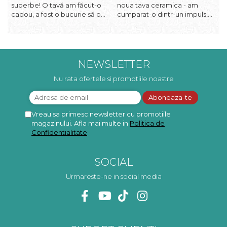
superbe! O tavă am făcut-o
noua tava ceramica - am
l
cadou, a fost o bucurie să o
cumparat-o dintr-un impuls,
I
daruiesc si un cadou de suflet!
dupa ce am aruncat la cos
f
Cealaltă este pentru familia
una din tavile mele de chec,
b
mea, este o plăcere să o
pe care apareau pete de
c
folosim, are viață. Vă
rugina dupa spalare. Aceasta
d
mulțumesc!
ma va scapa de aceasta
p
NEWSLETTER
neplacere, in plus este tare
frumoasa, o ...
Nu rata ofertele si promotiile noastre
Vreau sa primesc newsletter cu promotiile
magazinului. Afla mai multe in
Politica de
Confidentialitate
SOCIAL
Urmareste-ne in social media