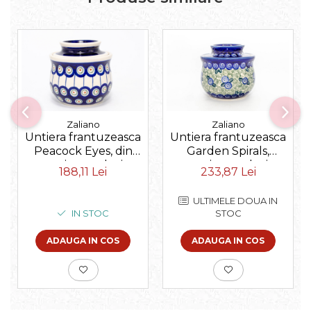
Zaliano
Zaliano
Untiera frantuzeasca
Untiera frantuzeasca
Peacock Eyes, din
Garden Spirals,
ceramica smaltuita,
ceramica smaltuita,
188,11 Lei
233,87 Lei
pictata manual,
pictata manual,
11,0x11,0 cm
11,0x11,0 cm
ULTIMELE DOUA IN
IN STOC
STOC
ADAUGA IN COS
ADAUGA IN COS