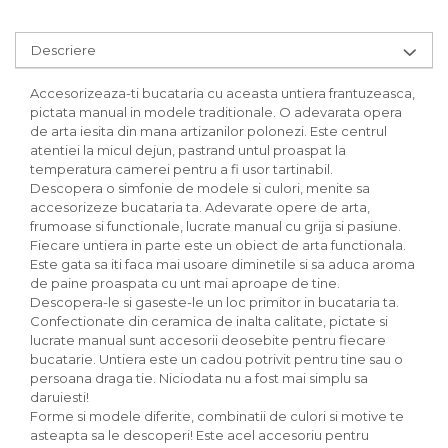
Descriere
Accesorizeaza-ti bucataria cu aceasta untiera frantuzeasca,
pictata manual in modele traditionale. O adevarata opera
de arta iesita din mana artizanilor polonezi. Este centrul
atentiei la micul dejun, pastrand untul proaspat la
temperatura camerei pentru a fi usor tartinabil.
Descopera o simfonie de modele si culori, menite sa
accesorizeze bucataria ta. Adevarate opere de arta,
frumoase si functionale, lucrate manual cu grija si pasiune.
Fiecare untiera in parte este un obiect de arta functionala.
Este gata sa iti faca mai usoare diminetile si sa aduca aroma
de paine proaspata cu unt mai aproape de tine.
Descopera-le si gaseste-le un loc primitor in bucataria ta.
Confectionate din ceramica de inalta calitate, pictate si
lucrate manual sunt accesorii deosebite pentru fiecare
bucatarie. Untiera este un cadou potrivit pentru tine sau o
persoana draga tie. Niciodata nu a fost mai simplu sa
daruiesti!
Forme si modele diferite, combinatii de culori si motive te
asteapta sa le descoperi! Este acel accesoriu pentru