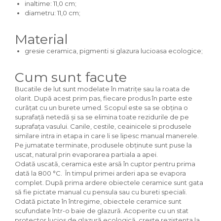
inaltime: 11,0 cm;
diametru: 11,0 cm;
Material
gresie ceramica, pigmenti si glazura lucioasa ecologice;
Cum sunt facute
Bucatile de lut sunt modelate în matrițe sau la roata de
olarit. După acest prim pas, fiecare produs în parte este
curățat cu un burete umed. Scopul este sa se obțina o
suprafață netedă și sa se elimina toate rezidurile de pe
suprafața vasului. Canile, cestile, ceainicele si produsele
similare intra in etapa in care li se lipesc manual manerele.
Pe jumatate terminate, produsele obținute sunt puse la
uscat, natural prin evaporarea partiala a apei.
Odată uscată, ceramica este arsă în cuptor pentru prima
dată la 800 °C. În timpul primei arderi apa se evapora
complet. După prima ardere obiectele ceramice sunt gata
să fie pictate manual cu pensula sau cu bureti speciali.
Odată pictate în întregime, obiectele ceramice sunt
scufundate într-o baie de glazură. Acoperite cu un stat
protector lucios de glazură ecologică, crește rezistența la