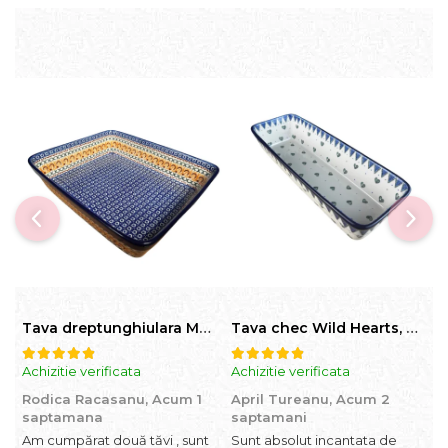
Tava dreptunghiulara Morning Sunrise, ceramica smaltuita, pictata manual, 27,0 X 32, 5 cm
Tava chec Wild Hearts, ceramica smaltuita, pictata manual, 31,0 X 12,0 cm
Achizitie verificata
Achizitie verificata
A
Rodica Racasanu,
Acum 1
April Tureanu,
Acum 2
O
saptamana
saptamani
Am cumpărat două tăvi , sunt
Sunt absolut incantata de
O