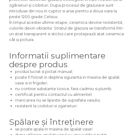
zgârieturi și ciobituri. Dupa procesul de glazurare sunt
introduse din nou in cuptor si arse pentru a doua oara la
peste 1200 grade Celsius.
În timpul acestei ultime etape, ceramica devine rezistentă,
culorile devin vibrante. Stratul de glazura se transformă într-
un strat transparent si sticlos care protejează atat ceramica
cât și pictura.
Informatii suplimentare
despre produs
produs lucrat si pictat manual;
poate fi folosit in deplina siguranta in masina de spalat
vase si in frigider;
nu contine substante toxice, fara cadmiu si plumb;
certificat pentru contactul cu alimentel;
mancarea nu se lipeste de suprafata vasului;
rezistent la ciobituri si zgarieturi.
Spălare și întreținere
se poate spala in masina de spalat vase!
dupa utilizare, spalati vasul cu apa calda si putin