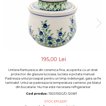
Colectiile Flowers
Boluri
Colectia Forget-me-nots
Farfurii
Colectia Basket of Blue
Recipiente depozitare
Colectii Artistice
Vaze
Colectiile Country
Accesorii decorative
Colectia Sweet Dreams
Colectia Leaf Bed
Accesorii masa
Colectia Autumn Garden
Baie
Colectia Little Flowers
Colectia Berries
195,00 Lei
Colectia Butterfly Dance
Untiera frantuzesca din ceramica fina, acoperita cu un strat
Colectia Morning Sunrise
protector de glazura lucioasa, lucrata si pictata manual.
Pastreaza untul proaspat pentru un timp indelungat, gata sa fie
Colectia Infinity
tartinabil. Untul se pastreaza la temperatura camerei, pe blatul
Colectia Morning Glory
din bucatarie. Nu mai este necesara refrigerarea!
Cod produs:
1512S1512G/D-1208/1
Colectia Blue Sea
STOC EPUIZAT
Colectia Wild Hearts