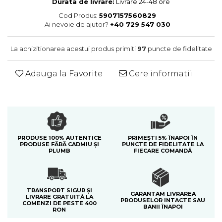
Durata de livrare:
Livrare 24-48 ore
Colectia Blue Spring
Cod Produs:
5907157560829
Ai nevoie de ajutor?
+40 729 547 030
La achizitionarea acestui produs primiti
97
puncte de fidelitate
Adauga la Favorite
Cere informatii
PRODUSE 100% AUTENTICE
PRIMEȘTI 5% ÎNAPOI ÎN
PRODUSE FĂRĂ CADMIU ȘI
PUNCTE DE FIDELITATE LA
PLUMB
FIECARE COMANDĂ
TRANSPORT SIGUR ȘI
GARANTAM LIVRAREA
LIVRARE GRATUITĂ LA
PRODUSELOR INTACTE SAU
COMENZI DE PESTE 400
BANII ÎNAPOI
RON