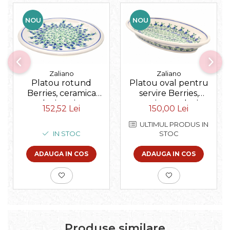
NOU
NOU
Zaliano
Zaliano
Platou rotund
Platou oval pentru
Berries, ceramica
servire Berries,
smaltuita, pictata
ceramica smaltuita,
152,52 Lei
150,00 Lei
manual 27,2 cm
pictat manual, 15,7 x
27,0 cm
ULTIMUL PRODUS IN
IN STOC
STOC
ADAUGA IN COS
ADAUGA IN COS
Produse similare