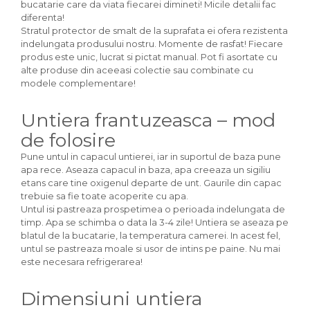
bucatarie care da viata fiecarei dimineti! Micile detalii fac
diferenta!
Stratul protector de smalt de la suprafata ei ofera rezistenta
indelungata produsului nostru. Momente de rasfat! Fiecare
produs este unic, lucrat si pictat manual. Pot fi asortate cu
alte produse din aceeasi colectie sau combinate cu
modele complementare!
Untiera frantuzeasca – mod
de folosire
Pune untul in capacul untierei, iar in suportul de baza pune
apa rece. Aseaza capacul in baza, apa creeaza un sigiliu
etans care tine oxigenul departe de unt. Gaurile din capac
trebuie sa fie toate acoperite cu apa.
Untul isi pastreaza prospetimea o perioada indelungata de
timp. Apa se schimba o data la 3-4 zile! Untiera se aseaza pe
blatul de la bucatarie, la temperatura camerei. In acest fel,
untul se pastreaza moale si usor de intins pe paine. Nu mai
este necesara refrigerarea!
Dimensiuni untiera