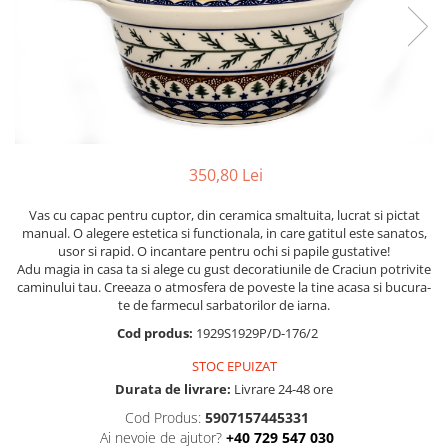
Boluri
Colectiile Flowers
Farfurii
Colectia Forget-me-nots
Colectia Basket of Blue
Recipiente depozitare
Colectii Artistice
Vaze
Colectiile Country
Accesorii decorative
Colectia Sweet Dreams
Accesorii masa
350,80 Lei
Colectia Leaf Bed
Baie
Colectia Autumn Garden
Vas cu capac pentru cuptor, din ceramica smaltuita, lucrat si pictat
manual. O alegere estetica si functionala, in care gatitul este sanatos,
Colectia Little Flowers
usor si rapid. O incantare pentru ochi si papile gustative!
Adu magia in casa ta si alege cu gust decoratiunile de Craciun potrivite
Colectia Berries
caminului tau. Creeaza o atmosfera de poveste la tine acasa si bucura-
Colectia Butterfly Dance
te de farmecul sarbatorilor de iarna.
Colectia Morning Sunrise
Cod produs:
1929S1929P/D-176/2
Colectia Infinity
STOC EPUIZAT
Durata de livrare:
Livrare 24-48 ore
Colectia Morning Glory
Cod Produs:
5907157445331
Colectia Blue Sea
Ai nevoie de ajutor?
+40 729 547 030