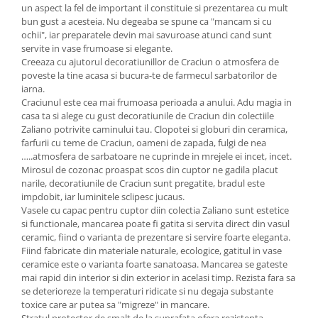
un aspect la fel de important il constituie si prezentarea cu mult
bun gust a acesteia. Nu degeaba se spune ca "mancam si cu
ochii", iar preparatele devin mai savuroase atunci cand sunt
servite in vase frumoase si elegante.
Creeaza cu ajutorul decoratiunillor de Craciun o atmosfera de
poveste la tine acasa si bucura-te de farmecul sarbatorilor de
iarna.
Craciunul este cea mai frumoasa perioada a anului. Adu magia in
casa ta si alege cu gust decoratiunile de Craciun din colectiile
Zaliano potrivite caminului tau. Clopotei si globuri din ceramica,
farfurii cu teme de Craciun, oameni de zapada, fulgi de nea
…..atmosfera de sarbatoare ne cuprinde in mrejele ei incet, incet.
Mirosul de cozonac proaspat scos din cuptor ne gadila placut
narile, decoratiunile de Craciun sunt pregatite, bradul este
impdobit, iar luminitele sclipesc jucaus.
Vasele cu capac pentru cuptor diin colectia Zaliano sunt estetice
si functionale, mancarea poate fi gatita si servita direct din vasul
ceramic, fiind o varianta de prezentare si servire foarte eleganta.
Fiind fabricate din materiale naturale, ecologice, gatitul in vase
ceramice este o varianta foarte sanatoasa. Mancarea se gateste
mai rapid din interior si din exterior in acelasi timp. Rezista fara sa
se deterioreze la temperaturi ridicate si nu degaja substante
toxice care ar putea sa "migreze" in mancare.