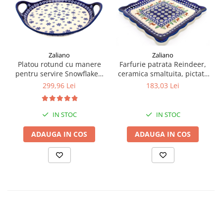
Zaliano
Zaliano
Platou rotund cu manere
Farfurie patrata Reindeer,
pentru servire Snowflakes,
ceramica smaltuita, pictata
ceramica smaltuita, pictat
manual, 23,8 x 23,8 cm
299,96 Lei
183,03 Lei
manual, 28,5 / 33,0 cm
IN STOC
IN STOC
ADAUGA IN COS
ADAUGA IN COS