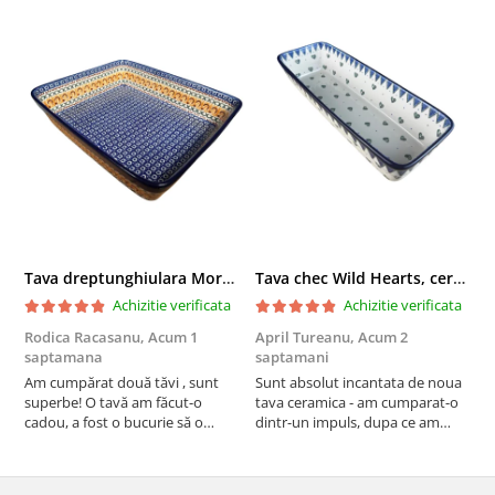
Tava dreptunghiulara Morning Sunrise, ceramica smaltuita, pictata manual, 27,0 X 32, 5 cm
Tava chec Wild Hearts, ceramica smaltuita, pictata manual, 31,0 X 12,0 cm
Achizitie verificata
Achizitie verificata
Rodica Racasanu,
Acum 1
April Tureanu,
Acum 2
O
saptamana
saptamani
s
Am cumpărat două tăvi , sunt
Sunt absolut incantata de noua
O
superbe! O tavă am făcut-o
tava ceramica - am cumparat-o
o
cadou, a fost o bucurie să o
dintr-un impuls, dupa ce am
s
daruiesc si un cadou de suflet!
aruncat la cos una din tavile
c
Cealaltă este pentru familia mea,
mele de chec, pe care apareau
c
este o plăcere să o folosim, are
pete de rugina dupa spalare.
d