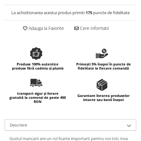
Colectia Wild Hearts
Colectia Blue Spring
La achizitionarea acestui produs primiti
175
puncte de fidelitate
Adauga la Favorite
Cere informatii
Produse 100% autentice
Primești 5% înapoi în puncte de
produse fără cadmiu și plumb
fidelitate la fiecare comandă
transport sigur și livrare
Garantam livrarea produselor
gratuită la comenzi de peste 400
intacte sau banii înapoi
RON
Descriere
Gustul mancarii are un rol foarte important pentru noi toti, insa