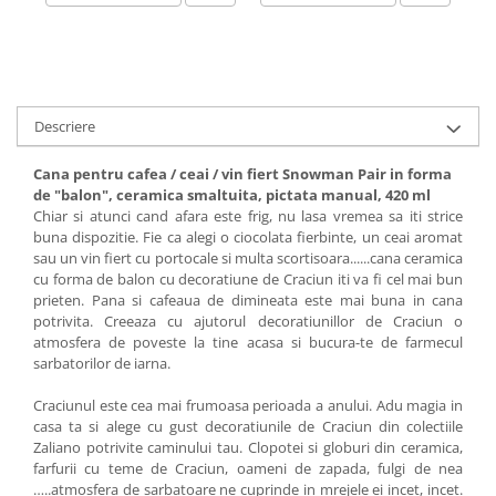
Descriere
Cana pentru cafea / ceai / vin fiert Snowman Pair in forma
de "balon", ceramica smaltuita, pictata manual, 420 ml
Chiar si atunci cand afara este frig, nu lasa vremea sa iti strice
buna dispozitie. Fie ca alegi o ciocolata fierbinte, un ceai aromat
sau un vin fiert cu portocale si multa scortisoara......cana ceramica
cu forma de balon cu decoratiune de Craciun iti va fi cel mai bun
prieten. Pana si cafeaua de dimineata este mai buna in cana
potrivita. Creeaza cu ajutorul decoratiunillor de Craciun o
atmosfera de poveste la tine acasa si bucura-te de farmecul
sarbatorilor de iarna.
Craciunul este cea mai frumoasa perioada a anului. Adu magia in
casa ta si alege cu gust decoratiunile de Craciun din colectiile
Zaliano potrivite caminului tau. Clopotei si globuri din ceramica,
farfurii cu teme de Craciun, oameni de zapada, fulgi de nea
…..atmosfera de sarbatoare ne cuprinde in mrejele ei incet, incet.