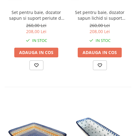
Set pentru baie, dozator
Set pentru baie, dozator
sapun si suport periute de
sapun lichid si suport
dinti, Blue Laces, ceramica
periute de dinti, Blue Eyes,
260,00 Lei
260,00 Lei
smaltuita, pictata manual
ceramica smaltuita, pictata
208,00 Lei
208,00 Lei
manual
IN STOC
IN STOC
ADAUGA IN COS
ADAUGA IN COS