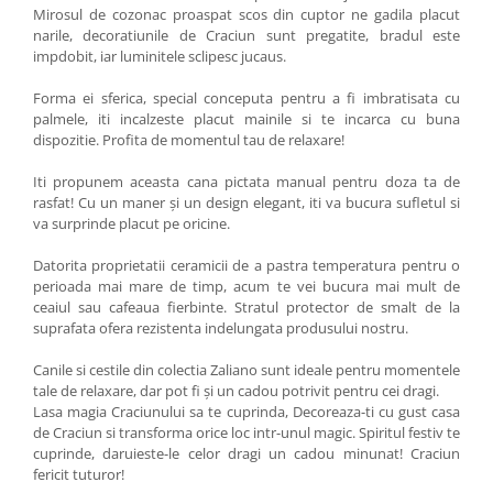
Mirosul de cozonac proaspat scos din cuptor ne gadila placut
narile, decoratiunile de Craciun sunt pregatite, bradul este
impdobit, iar luminitele sclipesc jucaus.
Forma ei sferica, special conceputa pentru a fi imbratisata cu
palmele, iti incalzeste placut mainile si te incarca cu buna
dispozitie. Profita de momentul tau de relaxare!
Iti propunem aceasta cana pictata manual pentru doza ta de
rasfat! Cu un maner și un design elegant, iti va bucura sufletul si
va surprinde placut pe oricine.
Datorita proprietatii ceramicii de a pastra temperatura pentru o
perioada mai mare de timp, acum te vei bucura mai mult de
ceaiul sau cafeaua fierbinte. Stratul protector de smalt de la
suprafata ofera rezistenta indelungata produsului nostru.
Canile si cestile din colectia Zaliano sunt ideale pentru momentele
tale de relaxare, dar pot fi și un cadou potrivit pentru cei dragi.
Lasa magia Craciunului sa te cuprinda, Decoreaza-ti cu gust casa
de Craciun si transforma orice loc intr-unul magic. Spiritul festiv te
cuprinde, daruieste-le celor dragi un cadou minunat! Craciun
fericit tuturor!