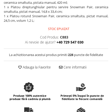
Colectia Wild Hearts
ceramica smaltuita, pictata manual, 420 ml;
1 x Platou dreptunghiular pentru servire Snowman Pair, ceramica
Colectia Blue Spring
smaltuita, pictat manual, 14,8 x 33,4 cm;
1 x Platou rotund Snowman Pair, ceramica smaltuita, pictat manual,
24,5 cm, volum 1,2 L;
STOC EPUIZAT
Cod Produs:
C883
Ai nevoie de ajutor?
+40 729 547 030
La achizitionarea acestui produs primiti
228
puncte de fidelitate
Adauga la Favorite
Cere informatii
Produse 100% autentice
Primești 5% înapoi în puncte de
produse fără cadmiu și plumb
fidelitate la fiecare comandă