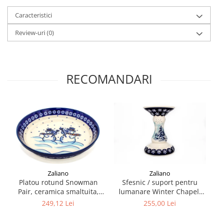
Caracteristici
Review-uri
(0)
RECOMANDARI
Zaliano
Zaliano
Platou rotund Snowman
Sfesnic / suport pentru
Pair, ceramica smaltuita,
lumanare Winter Chapel,
pictat manual, 24,5 cm,
ceramica smaltuita, pictat
249,12 Lei
255,00 Lei
volum 1,2 L
manual, 19,0 cm