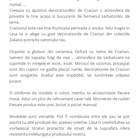
numai…..
Creeaza cu ajutorul decoratiunillor de Craciun o atmosfera de
poveste la tine acasa si bucura-te de farmecul sarbatorilor de
iarna.
Craciunul este cea mai frumoasa perioada a anului. Adu magia in
casa ta si alege cu gust decoratiunile de Craciun din colectiile
Zaliano potrivite caminului tau.
Clopotei si globuri din ceramica, farfurii cu teme de Craciun,
oameni de zapada, fulgi de nea …..atmosfera de sarbatoare ne
cuprinde in mrejele ei incet, incet. Mirosul de cozonac proaspat
scos din cuptor ne gadila placut narile, decoratiunile de Craciun
sunt pregatite, bradul este impdobit, iar luminitele sclipesc
jucaus.
O simfonie de modele si culori, menita sa accesorizeze fiecare
masa. Aduc un plus de rafinament casei tale. Momente de rasfat!
Fiecare produs este unic, lucrat si pictat manual.
Modelele sunt versatile. Pot fi combinate intre ele sau se pot
asorta cu alte produse din aceeasi colectie. Lasa-ti creativitatea sa
vorbeasca! Stratul protector de smalt de la suprafata ofera
rezistenta indelungata produsului nostru.