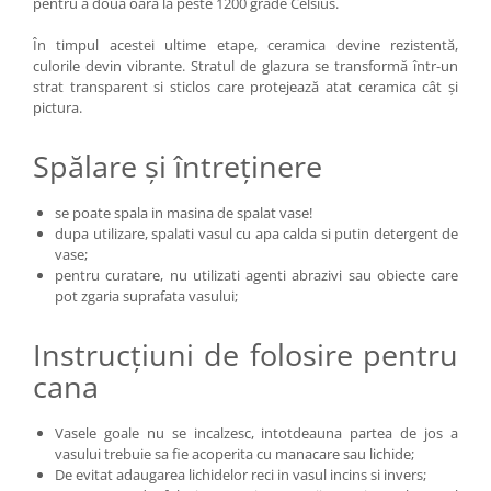
pentru a doua oara la peste 1200 grade Celsius.
În timpul acestei ultime etape, ceramica devine rezistentă,
culorile devin vibrante. Stratul de glazura se transformă într-un
strat transparent si sticlos care protejează atat ceramica cât și
pictura.
Spălare și întreținere
se poate spala in masina de spalat vase!
dupa utilizare, spalati vasul cu apa calda si putin detergent de
vase;
pentru curatare, nu utilizati agenti abrazivi sau obiecte care
pot zgaria suprafata vasului;
Instrucțiuni de folosire pentru
cana
Vasele goale nu se incalzesc, intotdeauna partea de jos a
vasului trebuie sa fie acoperita cu manacare sau lichide;
De evitat adaugarea lichidelor reci in vasul incins si invers;