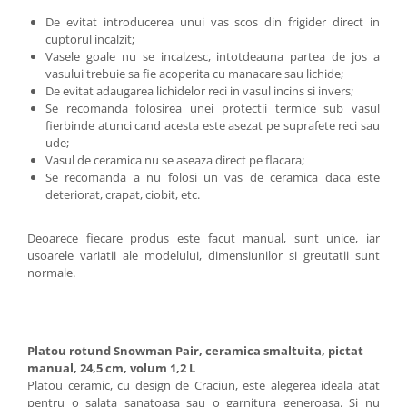
De evitat introducerea unui vas scos din frigider direct in
cuptorul incalzit;
Vasele goale nu se incalzesc, intotdeauna partea de jos a
vasului trebuie sa fie acoperita cu manacare sau lichide;
De evitat adaugarea lichidelor reci in vasul incins si invers;
Se recomanda folosirea unei protectii termice sub vasul
fierbinde atunci cand acesta este asezat pe suprafete reci sau
ude;
Vasul de ceramica nu se aseaza direct pe flacara;
Se recomanda a nu folosi un vas de ceramica daca este
deteriorat, crapat, ciobit, etc.
Deoarece fiecare produs este facut manual, sunt unice, iar
usoarele variatii ale modelului, dimensiunilor si greutatii sunt
normale.
Platou rotund Snowman Pair, ceramica smaltuita, pictat
manual, 24,5 cm, volum 1,2 L
Platou ceramic, cu design de Craciun, este alegerea ideala atat
pentru o salata sanatoasa sau o garnitura generoasa. Si nu