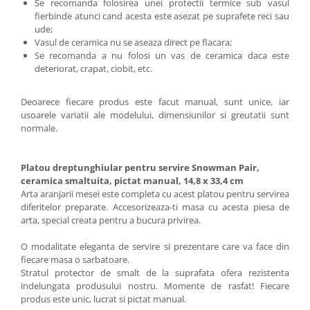
Se recomanda folosirea unei protectii termice sub vasul
fierbinde atunci cand acesta este asezat pe suprafete reci sau
ude;
Vasul de ceramica nu se aseaza direct pe flacara;
Se recomanda a nu folosi un vas de ceramica daca este
deteriorat, crapat, ciobit, etc.
Deoarece fiecare produs este facut manual, sunt unice, iar
usoarele variatii ale modelului, dimensiunilor si greutatii sunt
normale.
Platou dreptunghiular pentru servire Snowman Pair,
ceramica smaltuita, pictat manual, 14,8 x 33,4 cm
Arta aranjarii mesei este completa cu acest platou pentru servirea
diferitelor preparate. Accesorizeaza-ti masa cu acesta piesa de
arta, special creata pentru a bucura privirea.
O modalitate eleganta de servire si prezentare care va face din
fiecare masa o sarbatoare.
Stratul protector de smalt de la suprafata ofera rezistenta
indelungata produsului nostru. Momente de rasfat! Fiecare
produs este unic, lucrat si pictat manual.