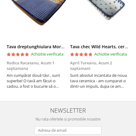
Tava dreptunghiulara Morning Sunrise, ceramica smaltuita, pictata manual, 27,0 X 32, 5 cm
Tava chec Wild Hearts, ceramica smaltuita, pictata manual, 31,0 X 12,0 cm
Achizitie verificata
Achizitie verificata
Rodica Racasanu,
Acum 1
April Tureanu,
Acum 2
O
saptamana
saptamani
s
Am cumpărat două tăvi , sunt
Sunt absolut incantata de noua
O
superbe! O tavă am făcut-o
tava ceramica - am cumparat-o
o
cadou, a fost o bucurie să o
dintr-un impuls, dupa ce am
s
daruiesc si un cadou de suflet!
aruncat la cos una din tavile
c
Cealaltă este pentru familia mea,
mele de chec, pe care apareau
c
este o plăcere să o folosim, are
pete de rugina dupa spalare.
d
viață. Vă mulțumesc!
Aceasta ma va scapa de aceasta
s
NEWSLETTER
neplacere, in plus este tare
Nu rata ofertele si promotiile noastre
frumoasa, o ...