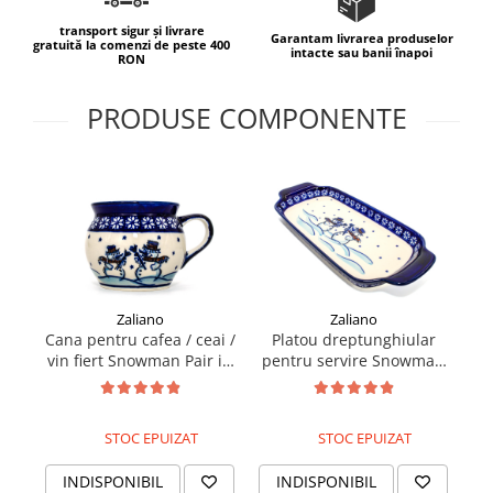
transport sigur și livrare
Garantam livrarea produselor
gratuită la comenzi de peste 400
intacte sau banii înapoi
RON
PRODUSE COMPONENTE
Zaliano
Zaliano
Cana pentru cafea / ceai /
Platou dreptunghiular
P
vin fiert Snowman Pair in
pentru servire Snowman
Pa
forma de "balon",
Pair, ceramica smaltuita,
p
ceramica smaltuita,
pictat manual, 14,8 x 33,4
pictata manual, 420 ml
cm
STOC EPUIZAT
STOC EPUIZAT
INDISPONIBIL
INDISPONIBIL