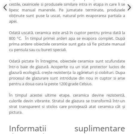
cestile, ceainicele si produsele similare intra in etapa in care li se
lipesc manual manerele. Pe jumatate terminate, produsele
obținute sunt puse la uscat, natural prin evaporarea partiala a
apei.
Odată uscată, ceramica este arsă în cuptor pentru prima dată la
800 °C. În timpul primei arderi apa se evapora complet. După
prima ardere obiectele ceramice sunt gata să fie pictate manual
cu pensula sau cu bureti speciali.
Odată pictate în întregime, obiectele ceramice sunt scufundate
într-o baie de glazură. Acoperite cu un stat protector lucios de
glazură ecologică, crește rezistența la zgârieturi și ciobituri. Dupa
procesul de glazurare sunt introduse din nou in cuptor si arse
pentru a doua oara la peste 1200 grade Celsius.
În timpul acestei ultime etape, ceramica devine rezistentă,
culorile devin vibrante. Stratul de glazura se transformă într-un
strat transparent si sticlos care protejează atat ceramica cât și
pictura.
Informatii suplimentare