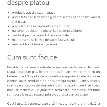
despre platou
produs lucrat si pictat manual;
poate fi folosit in deplina siguranta in masina de spalat vase si
in frigider;
poate fi folosit in cuptorul cu microunde;
nu contine substante toxice, fara cadmiu si plumb;
certificat pentru contactul cu alimentele;
mancarea nu se lipeste de suprafata vasului;
rezistent la ciobituri si zgarieturi.
Cum sunt facute
Bucatile de lut sunt modelate în matrițe sau la roata de olarit.
După acest prim pas, fiecare produs în parte este curățat cu un
burete umed. Scopul este sa se obțina o suprafață netedă și sa se
elimina toate rezidurile de pe suprafața vasului. Canile, cestile,
ceainicele si produsele similare intra in etapa in care li se lipesc
manual manerele. Pe jumatate terminate, produsele obținute
sunt puse la uscat, natural prin evaporarea partiala a apei.
Odată uscată, ceramica este arsă în cuptor pentru prima dată la