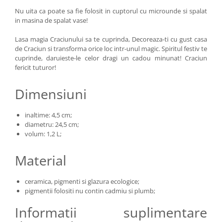
Nu uita ca poate sa fie folosit in cuptorul cu microunde si spalat
in masina de spalat vase!
Lasa magia Craciunului sa te cuprinda, Decoreaza-ti cu gust casa
de Craciun si transforma orice loc intr-unul magic. Spiritul festiv te
cuprinde, daruieste-le celor dragi un cadou minunat! Craciun
fericit tuturor!
Dimensiuni
inaltime: 4,5 cm;
diametru: 24,5 cm;
volum: 1,2 L;
Material
ceramica, pigmenti si glazura ecologice;
pigmentii folositi nu contin cadmiu si plumb;
Informatii suplimentare