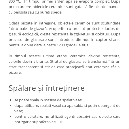
800 °C. În timpul primei arderi apa se evapora complet. După
prima ardere obiectele ceramice sunt gata să fie pictate manual
cu pensula sau cu bureti speciali.
Odată pictate în întregime, obiectele ceramice sunt scufundate
într-o baie de glazură. Acoperite cu un stat protector lucios de
glazură ecologică, crește rezistența la zgârieturi și ciobituri. Dupa
procesul de glazurare sunt introduse din nou in cuptor si arse
pentru a doua oara la peste 1200 grade Celsius.
În timpul acestei ultime etape, ceramica devine rezistentă,
culorile devin vibrante. Stratul de glazura se transformă într-un
strat transparent si sticlos care protejează atat ceramica cât și
pictura.
Spălare și întreținere
se poate spala in masina de spalat vase!
dupa utilizare, spalati vasul cu apa calda si putin detergent de
vase;
pentru curatare, nu utilizati agenti abrazivi sau obiecte care
pot zgaria suprafata vasului;