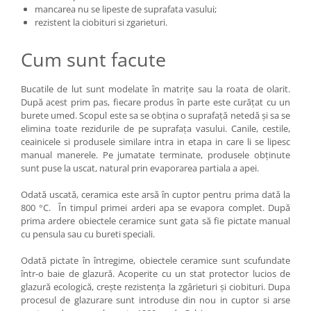
mancarea nu se lipeste de suprafata vasului;
rezistent la ciobituri si zgarieturi.
Cum sunt facute
Bucatile de lut sunt modelate în matrițe sau la roata de olarit.
După acest prim pas, fiecare produs în parte este curățat cu un
burete umed. Scopul este sa se obțina o suprafață netedă și sa se
elimina toate rezidurile de pe suprafața vasului. Canile, cestile,
ceainicele si produsele similare intra in etapa in care li se lipesc
manual manerele. Pe jumatate terminate, produsele obținute
sunt puse la uscat, natural prin evaporarea partiala a apei.
Odată uscată, ceramica este arsă în cuptor pentru prima dată la
800 °C. În timpul primei arderi apa se evapora complet. După
prima ardere obiectele ceramice sunt gata să fie pictate manual
cu pensula sau cu bureti speciali.
Odată pictate în întregime, obiectele ceramice sunt scufundate
într-o baie de glazură. Acoperite cu un stat protector lucios de
glazură ecologică, crește rezistența la zgârieturi și ciobituri. Dupa
procesul de glazurare sunt introduse din nou in cuptor si arse