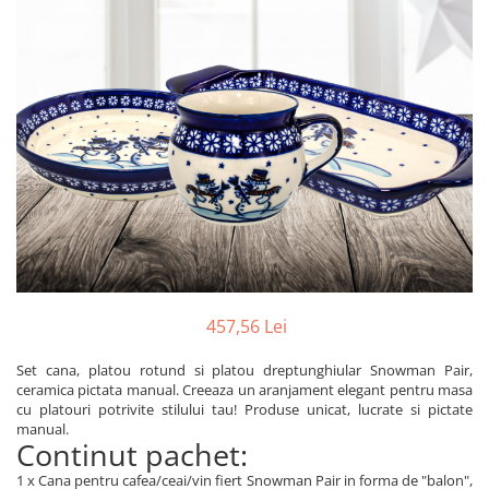
Boluri
Colectiile Flowers
Farfurii
Colectia Forget-me-nots
Colectia Basket of Blue
Recipiente depozitare
Colectii Artistice
Vaze
Colectiile Country
Accesorii decorative
Colectia Sweet Dreams
Accesorii masa
Colectia Leaf Bed
Baie
Colectia Autumn Garden
Colectia Little Flowers
Colectia Berries
457,56 Lei
Colectia Butterfly Dance
Colectia Morning Sunrise
Set cana, platou rotund si platou dreptunghiular Snowman Pair,
ceramica pictata manual. Creeaza un aranjament elegant pentru masa
Colectia Infinity
cu platouri potrivite stilului tau! Produse unicat, lucrate si pictate
manual.
Colectia Morning Glory
Continut pachet:
Colectia Blue Sea
1 x Cana pentru cafea/ceai/vin fiert Snowman Pair in forma de "balon",