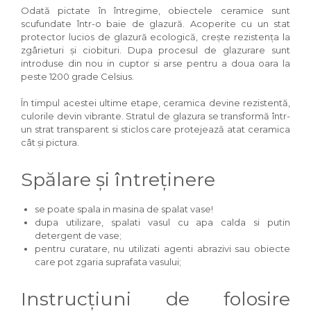
Odată pictate în întregime, obiectele ceramice sunt
scufundate într-o baie de glazură. Acoperite cu un stat
protector lucios de glazură ecologică, crește rezistența la
zgârieturi și ciobituri. Dupa procesul de glazurare sunt
introduse din nou in cuptor si arse pentru a doua oara la
peste 1200 grade Celsius.
În timpul acestei ultime etape, ceramica devine rezistentă,
culorile devin vibrante. Stratul de glazura se transformă într-
un strat transparent si sticlos care protejează atat ceramica
cât și pictura.
Spălare și întreținere
se poate spala in masina de spalat vase!
dupa utilizare, spalati vasul cu apa calda si putin
detergent de vase;
pentru curatare, nu utilizati agenti abrazivi sau obiecte
care pot zgaria suprafata vasului;
Instrucțiuni de folosire