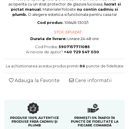
Colectia Blue Spring
acoperita cu un strat protector de glazura lucioasa,
lucrat si
pictat manual.
Materialel folosite
nu contin cadmiu si
plumb.
O alegere estetica si functionala pentru casa ta!
Cod produs:
1064/A-1303/1
STOC EPUIZAT
Durata de livrare:
Livrare 24-48 ore
Cod Produs:
5907157711085
Ai nevoie de ajutor?
+40 729 547 030
La achizitionarea acestui produs primiti
86
puncte de fidelitate
Adauga la Favorite
Cere informatii
PRODUSE 100% AUTENTICE
PRIMEȘTI 5% ÎNAPOI ÎN
PRODUSE FĂRĂ CADMIU ȘI
PUNCTE DE FIDELITATE LA
PLUMB
FIECARE COMANDĂ