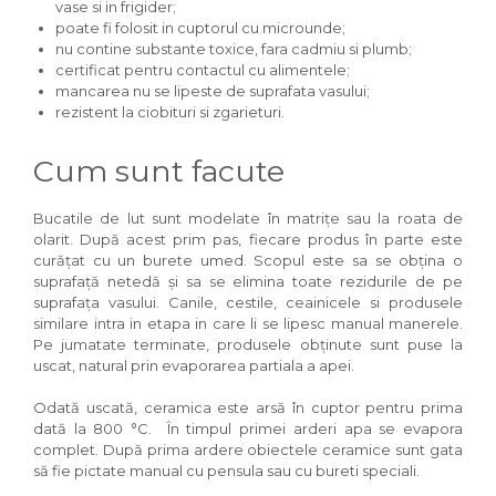
vase si in frigider;
poate fi folosit in cuptorul cu microunde;
nu contine substante toxice, fara cadmiu si plumb;
certificat pentru contactul cu alimentele;
mancarea nu se lipeste de suprafata vasului;
rezistent la ciobituri si zgarieturi.
Cum sunt facute
Bucatile de lut sunt modelate în matrițe sau la roata de
olarit. După acest prim pas, fiecare produs în parte este
curățat cu un burete umed. Scopul este sa se obțina o
suprafață netedă și sa se elimina toate rezidurile de pe
suprafața vasului. Canile, cestile, ceainicele si produsele
similare intra in etapa in care li se lipesc manual manerele.
Pe jumatate terminate, produsele obținute sunt puse la
uscat, natural prin evaporarea partiala a apei.
Odată uscată, ceramica este arsă în cuptor pentru prima
dată la 800 °C. În timpul primei arderi apa se evapora
complet. După prima ardere obiectele ceramice sunt gata
să fie pictate manual cu pensula sau cu bureti speciali.