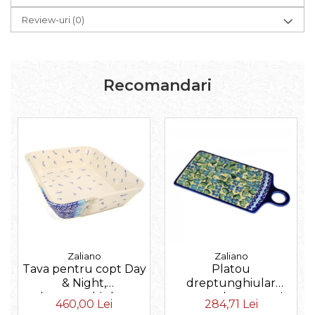
Review-uri
(0)
Recomandari
Zaliano
Zaliano
Tava pentru copt Day
Platou
& Night,
dreptunghiular
dreptunghiulara,
pentru branzeturi
460,00 Lei
284,71 Lei
ceramica smaltuita,
Blossom, ceramica