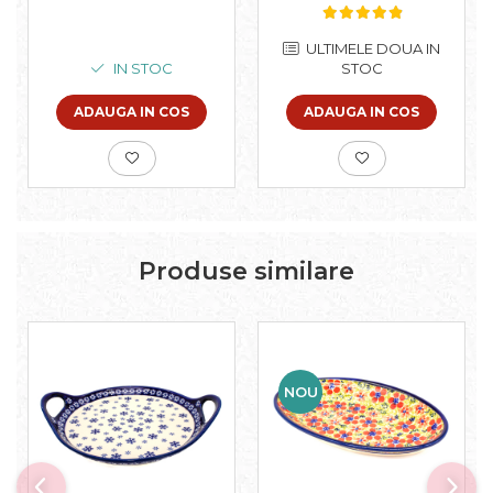
pictata manual, 27,5 x
smaltuita, pictat
33,3 cm, volum 3,4 L
manual, 14,3 x 28,5 cm
ULTIMELE DOUA IN
IN STOC
STOC
ADAUGA IN COS
ADAUGA IN COS
Produse similare
NOU