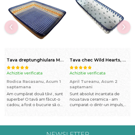
Tava dreptunghiulara Morning Sunrise, ceramica smaltuita, pictata manual, 27,0 X 32, 5 cm
Tava chec Wild Hearts, ceramica smaltuita, pictata manual, 31,0 X 12,0 cm
Achizitie verificata
Achizitie verificata
A
Rodica Racasanu,
Acum 1
April Tureanu,
Acum 2
O
saptamana
saptamani
Am cumpărat două tăvi , sunt
Sunt absolut incantata de
O
superbe! O tavă am făcut-o
noua tava ceramica - am
l
cadou, a fost o bucurie să o
cumparat-o dintr-un impuls,
I
daruiesc si un cadou de suflet!
dupa ce am aruncat la cos
f
Cealaltă este pentru familia
una din tavile mele de chec,
b
mea, este o plăcere să o
pe care apareau pete de
c
folosim, are viață. Vă
rugina dupa spalare. Aceasta
d
mulțumesc!
ma va scapa de aceasta
p
NEWSLETTER