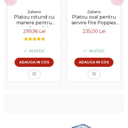
Zaliano
Zaliano
Platou rotund cu
Platou oval pentru
manere pentru
servire Fire Poppies,
servire Snowflakes,
ceramica smaltuita,
299,96 Lei
235,00 Lei
ceramica smaltuita,
pictat manual, 15,7 x
pictat manual, 28,5 /
27,0 cm
33,0 cm
IN STOC
IN STOC
ADAUGA IN COS
ADAUGA IN COS