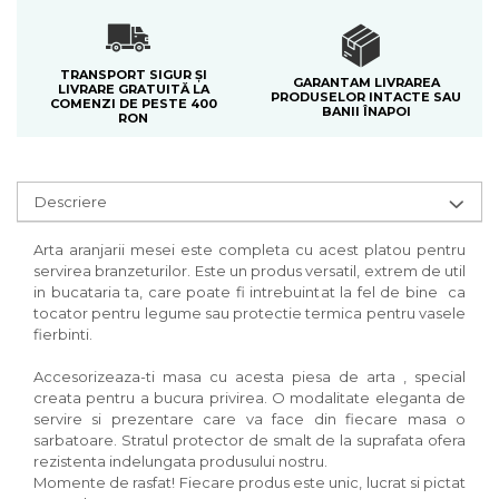
TRANSPORT SIGUR ȘI
GARANTAM LIVRAREA
LIVRARE GRATUITĂ LA
PRODUSELOR INTACTE SAU
COMENZI DE PESTE 400
BANII ÎNAPOI
RON
Descriere
Arta aranjarii mesei este completa cu acest platou pentru
servirea branzeturilor. Este un produs versatil, extrem de util
in bucataria ta, care poate fi intrebuintat la fel de bine ca
tocator pentru legume sau protectie termica pentru vasele
fierbinti.
Accesorizeaza-ti masa cu acesta piesa de arta , special
creata pentru a bucura privirea. O modalitate eleganta de
servire si prezentare care va face din fiecare masa o
sarbatoare. Stratul protector de smalt de la suprafata ofera
rezistenta indelungata produsului nostru.
Momente de rasfat! Fiecare produs este unic, lucrat si pictat