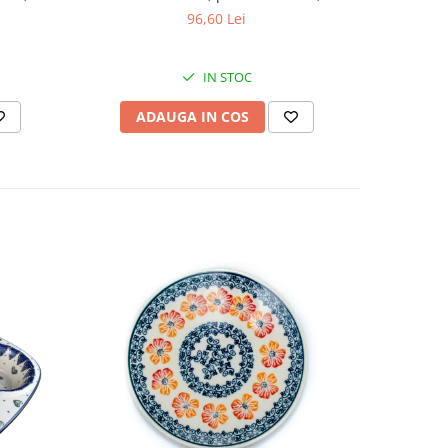
cm
96,60 Lei
IN STOC
ADAUGA IN COS
AD