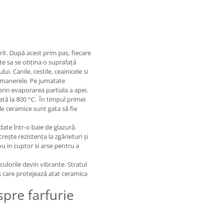
rit. După acest prim pas, fiecare
te sa se obțina o suprafață
i. Canile, cestile, ceainicele si
al manerele. Pe jumatate
rin evaporarea partiala a apei.
tă la 800 °C. În timpul primei
e ceramice sunt gata să fie
ate într-o baie de glazură.
rește rezistența la zgârieturi și
u in cuptor si arse pentru a
culorile devin vibrante. Stratul
os care protejează atat ceramica
pre farfurie