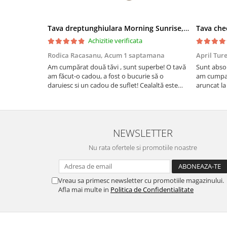
Tava dreptunghiulara Morning Sunrise, ceramica smaltuita, pictata manual, 27,0 X 32, 5 cm
Achizitie verificata
Rodica Racasanu,
Acum 1 saptamana
April Tur
Am cumpărat două tăvi , sunt superbe! O tavă
Sunt absol
am făcut-o cadou, a fost o bucurie să o
am cumpar
daruiesc si un cadou de suflet! Cealaltă este
aruncat la
pentru familia mea, este o plăcere să o folosim,
care apare
are viață. Vă mulțumesc!
Aceasta ma
plus este t
NEWSLETTER
Nu rata ofertele si promotiile noastre
Vreau sa primesc newsletter cu promotiile magazinului.
Afla mai multe in
Politica de Confidentialitate