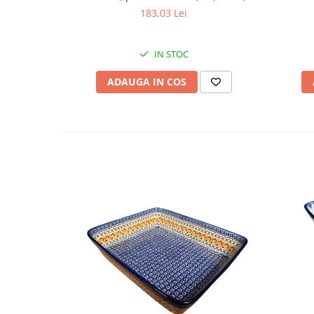
cm
183,03 Lei
IN STOC
ADAUGA IN COS