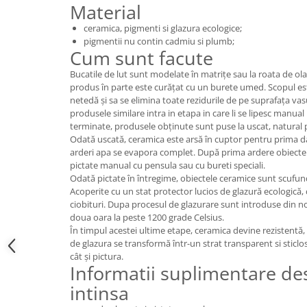
Material
ceramica, pigmenti si glazura ecologice;
pigmentii nu contin cadmiu si plumb;
Cum sunt facute
Bucatile de lut sunt modelate în matrițe sau la roata de ola
produs în parte este curățat cu un burete umed. Scopul es
netedă și sa se elimina toate rezidurile de pe suprafața vasulu
produsele similare intra in etapa in care li se lipesc manu
terminate, produsele obținute sunt puse la uscat, natural p
Odată uscată, ceramica este arsă în cuptor pentru prima da
arderi apa se evapora complet. După prima ardere obiectel
pictate manual cu pensula sau cu bureti speciali.
Odată pictate în întregime, obiectele ceramice sunt scufund
Acoperite cu un stat protector lucios de glazură ecologică, c
ciobituri. Dupa procesul de glazurare sunt introduse din no
doua oara la peste 1200 grade Celsius.
În timpul acestei ultime etape, ceramica devine rezistentă, 
de glazura se transformă într-un strat transparent si sticl
cât și pictura.
Informatii suplimentare des
intinsa