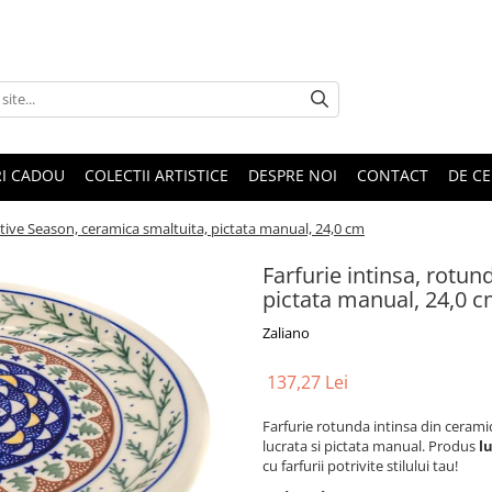
RI CADOU
COLECTII ARTISTICE
DESPRE NOI
CONTACT
DE CE
stive Season, ceramica smaltuita, pictata manual, 24,0 cm
Farfurie intinsa, rotun
pictata manual, 24,0 
Zaliano
137,27 Lei
Farfurie rotunda intinsa din ceramic
lucrata si pictata manual. Produs
l
cu farfurii potrivite stilului tau!