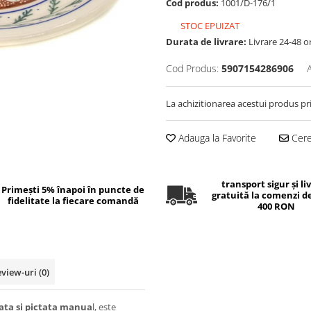
Cod produs:
1001/D-176/1
STOC EPUIZAT
Durata de livrare:
Livrare 24-48 o
Cod Produs:
5907154286906
La achizitionarea acestui produs pr
Adauga la Favorite
Cere 
transport sigur și li
Primești 5% înapoi în puncte de
gratuită la comenzi d
fidelitate la fiecare comandă
400 RON
eview-uri
(0)
ata si pictata manua
l, este