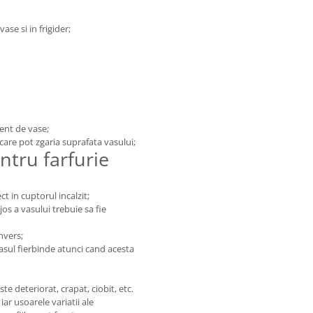
ase si in frigider;
gent de vase;
 care pot zgaria suprafata vasului;
ntru farfurie
ct in cuptorul incalzit;
os a vasului trebuie sa fie
invers;
asul fierbinde atunci cand acesta
e deteriorat, crapat, ciobit, etc.
ar usoarele variatii ale