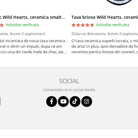
Tava chec Wild Hearts, ceramica smaltuita, pictata manual, 31,0 X 12,0 cm
Achizitie verificata
Achizitie verificata
eanu,
Acum 2 saptamani
Octavia Berceanu,
Acum 2 saptam
ut incantata de noua tava ceramica -
O tava ceramica superb lucrata, o m
at-o dintr-un impuls, dupa ce am
de arta! In plus, spre deosebire de f
 cos una din tavile mele de chec, pe
ceramice pentru briose din comert, 
au pete de rugina dupa spalare.
finala se desprinde mult mai usor de
 va scapa de aceasta neplacere, in
suprafata acestei tavi.
are frumoasa, o ...
SOCIAL
Urmareste-ne in social media