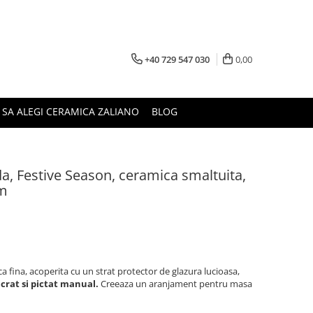
+40 729 547 030
0,00
 SA ALEGI CERAMICA ZALIANO
BLOG
da, Festive Season, ceramica smaltuita,
cm
a fina, acoperita cu un strat protector de glazura lucioasa,
ucrat si pictat manual.
Creeaza un aranjament pentru masa