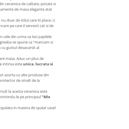
n ceramica de calitate, pictate si
anjamente de masa elegante atat
nu doar de stilul care iti place, ci
care pe care il servesti cat si de
 in cele din urma sa lasi papilele
degreaba se spune ca “mancam si
 cu gustul desavarsit al
care masa. Aduc un plus de
e intinsa este
unica
,
lucrata si
pot asorta cu alte produse din
 protector de smalt de la
i mult la acesta ceramica este
otrivindu-le pe principiul
“Mix
 spalata in masina de spalat vase!