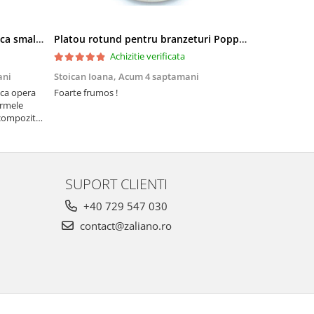
Tava briose Wild Hearts, ceramica smaltuita, pictata manual, 29,0 x 20.0 cm
Platou rotund pentru branzeturi Poppy Rain, ceramica smaltuita, pictat manual, 16,1 cm
Achizitie verificata
ani
Stoican Ioana,
Acum 4 saptamani
Stoican Ioa
ica opera
Foarte frumos !
Foarte, foart
ormele
să nu lipseas
compozitia
 pe
SUPORT CLIENTI
+40 729 547 030
contact@zaliano.ro