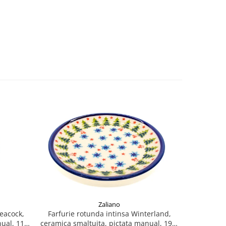
Zaliano
Peacock,
Farfurie rotunda intinsa Winterland,
Farfurie
ual, 11,6
ceramica smaltuita, pictata manual, 19,5
smaltui