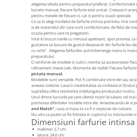
Colectia Wild Hearts
alegerea ideala pentru preparatul preferat. Confectionate di
lucrate manual, fiecare farfurie este unicat. Creeaza-ti ar
Colectia Blue Spring
pentru mesele de fiecare zi, cat si pentru ocazii speciale.
Ca sa iti alegi modelul de farfurie intinsa potrivita, tine cont 
si de materialul din care sunt confectionate, de felul de man
ocazia pentru care te pregatesti.
Intai iti bucuri narile cu mirosul apetisant, apoi privirea, ca
gustative sa bucure de gustul desavarsit din farfurie.Nu 
cu ochii” . Alegerea farfuriilor potrivitemerge mana in mana
preparatului.
O simfonie de modele si culori, menita sa accesorizeze fie
rafinament mesei tale. Momente de rasfat! Fiecare farfurio
pictata manual.
Modelele sunt versatile. Pot fi combinate intre ele sau se 
aceeasi colectie. Lasa-ti creativitatea sa vorbeasca! Stratul
suprafata ofera rezistenta indelungata produsului nostru.
Unul dintre lucrurile pe care clientii nostri le iubesc cel ma
potrivirea diferitelor modele intre ele. Amestecandu-le si p
and Match”,
casa si masa ta va fi o explozie de culoare.
Nu uita ca poate sa fie folosita in cuptorul cu microunde si
Dimensiuni farfurie intinsa
inaltime: 2,7 cm;
latura: 24,0 cm;