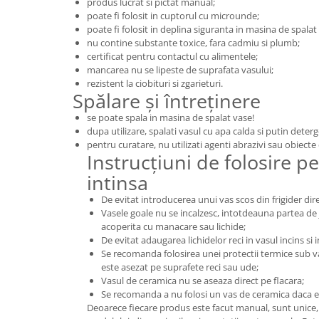
produs lucrat si pictat manual;
poate fi folosit in cuptorul cu microunde;
poate fi folosit in deplina siguranta in masina de spalat v
nu contine substante toxice, fara cadmiu si plumb;
certificat pentru contactul cu alimentele;
mancarea nu se lipeste de suprafata vasului;
rezistent la ciobituri si zgarieturi.
Spălare și întreținere
se poate spala in masina de spalat vase!
dupa utilizare, spalati vasul cu apa calda si putin deter
pentru curatare, nu utilizati agenti abrazivi sau obiecte
Instrucțiuni de folosire pe
intinsa
De evitat introducerea unui vas scos din frigider dire
Vasele goale nu se incalzesc, intotdeauna partea de j
acoperita cu manacare sau lichide;
De evitat adaugarea lichidelor reci in vasul incins si 
Se recomanda folosirea unei protectii termice sub v
este asezat pe suprafete reci sau ude;
Vasul de ceramica nu se aseaza direct pe flacara;
Se recomanda a nu folosi un vas de ceramica daca est
Deoarece fiecare produs este facut manual, sunt unice, i