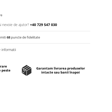
re
Ai nevoie de ajutor?
+40 729 547 030
imiti
68
puncte de fidelitate
informatii
vrare
Garantam livrarea produselor
e peste
intacte sau banii înapoi