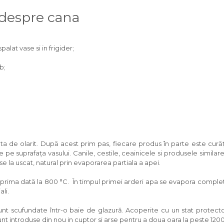
 despre cana
palat vase si in frigider;
b;
ata de olarit. După acest prim pas, fiecare produs în parte este cu
 pe suprafața vasului. Canile, cestile, ceainicele si produsele similar
 la uscat, natural prin evaporarea partiala a apei.
 prima dată la 800 °C. În timpul primei arderi apa se evapora compl
li.
nt scufundate într-o baie de glazură. Acoperite cu un stat protector
unt introduse din nou in cuptor si arse pentru a doua oara la peste 120