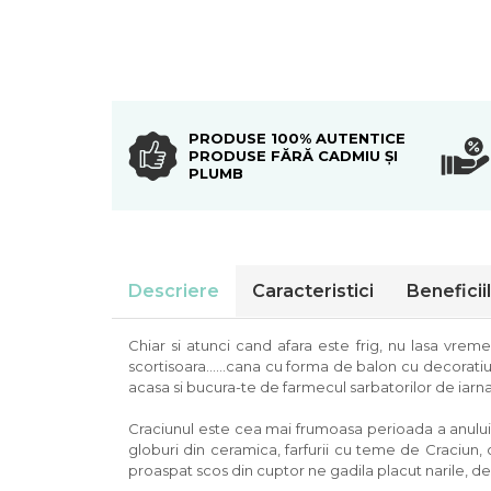
Colectia Blue Spring
PRODUSE 100% AUTENTICE
PRODUSE FĂRĂ CADMIU ȘI
PLUMB
Descriere
Caracteristici
Beneficii
Chiar si atunci cand afara este frig, nu lasa vreme
scortisoara......cana cu forma de balon cu decorati
acasa si bucura-te de farmecul sarbatorilor de iarna
Craciunul este cea mai frumoasa perioada a anului. 
globuri din ceramica, farfurii cu teme de Craciun
proaspat scos din cuptor ne gadila placut narile, de