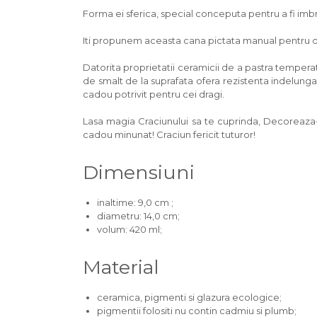
Forma ei sferica, special conceputa pentru a fi imbr
Iti propunem aceasta cana pictata manual pentru doza
Datorita proprietatii ceramicii de a pastra temper
de smalt de la suprafata ofera rezistenta indelungat
cadou potrivit pentru cei dragi.
Lasa magia Craciunului sa te cuprinda, Decoreaza-ti
cadou minunat! Craciun fericit tuturor!
Dimensiuni
inaltime: 9,0 cm ;
diametru: 14,0 cm;
volum: 420 ml;
Material
ceramica, pigmenti si glazura ecologice;
pigmentii folositi nu contin cadmiu si plumb;