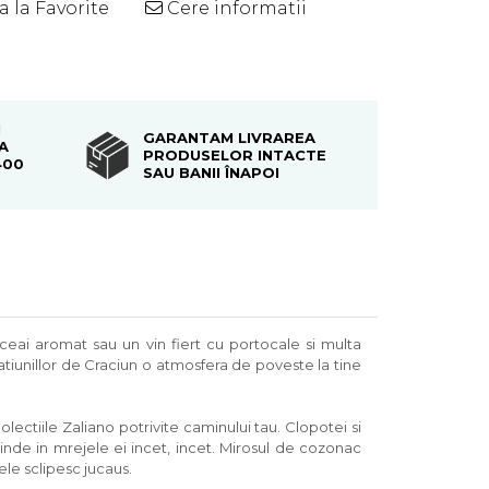
 la Favorite
Cere informatii
Distribuie
pe
Facebook
I
GARANTAM LIVRAREA
A
PRODUSELOR INTACTE
400
SAU BANII ÎNAPOI
n ceai aromat sau un vin fiert cu portocale si multa
atiunillor de Craciun o atmosfera de poveste la tine
ectiile Zaliano potrivite caminului tau. Clopotei si
nde in mrejele ei incet, incet. Mirosul de cozonac
ele sclipesc jucaus.