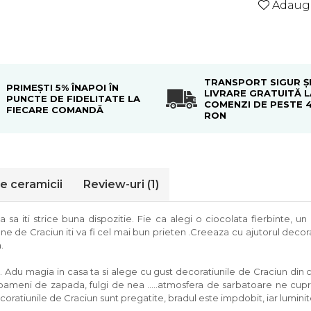
Adauga
TRANSPORT SIGUR Ș
PRIMEȘTI 5% ÎNAPOI ÎN
LIVRARE GRATUITĂ L
PUNCTE DE FIDELITATE LA
COMENZI DE PESTE 
FIECARE COMANDĂ
RON
le ceramicii
Review-uri
(1)
a sa iti strice buna dispozitie. Fie ca alegi o ciocolata fierbinte, u
une de Craciun iti va fi cel mai bun prieten .Creeaza cu ajutorul decor
.
Adu magia in casa ta si alege cu gust decoratiunile de Craciun din col
, oameni de zapada, fulgi de nea …..atmosfera de sarbatoare ne cupri
coratiunile de Craciun sunt pregatite, bradul este impdobit, iar luminit