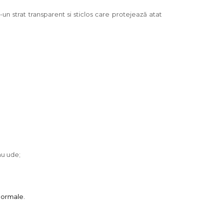
-un strat transparent si sticlos care protejează atat
au ude;
 normale.