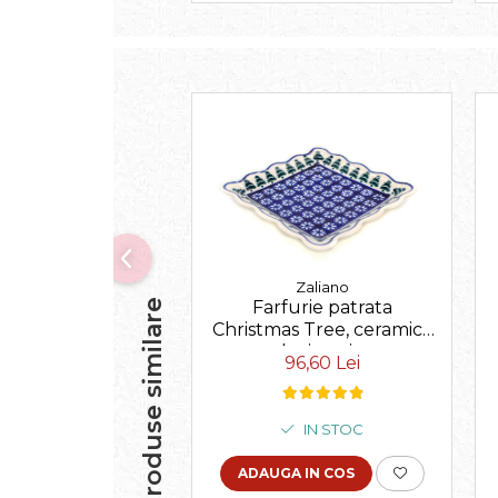
Zaliano
Farfurie patrata
Produse similare
Christmas Tree, ceramica
smaltuita, pictata
96,60 Lei
manual, 16,4 x 16,4 cm
IN STOC
ADAUGA IN COS