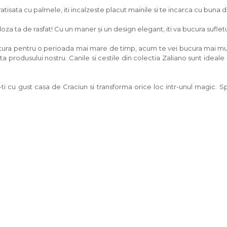
atisata cu palmele, iti incalzeste placut mainile si te incarca cu buna 
 ta de rasfat! Cu un maner și un design elegant, iti va bucura sufletul
atura pentru o perioada mai mare de timp, acum te vei bucura mai mult
a produsului nostru. Canile si cestile din colectia Zaliano sunt ideal
 cu gust casa de Craciun si transforma orice loc intr-unul magic. Spir