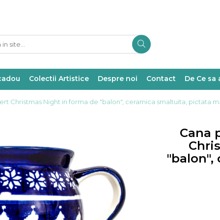
 cadou
Colectii Artistice
Despre noi
Contact
De Ce sa 
ert Christmas Night in forma de "balon", ceramica smaltuita, pictata m
Cana p
Chri
"balon",