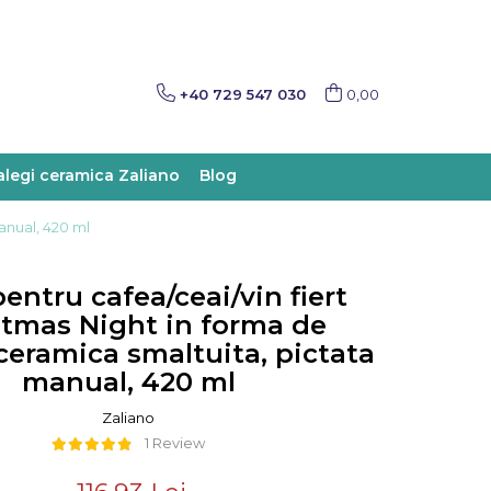
+40 729 547 030
0,00
alegi ceramica Zaliano
Blog
anual, 420 ml
entru cafea/ceai/vin fiert
stmas Night in forma de
 ceramica smaltuita, pictata
manual, 420 ml
Zaliano
1 Review