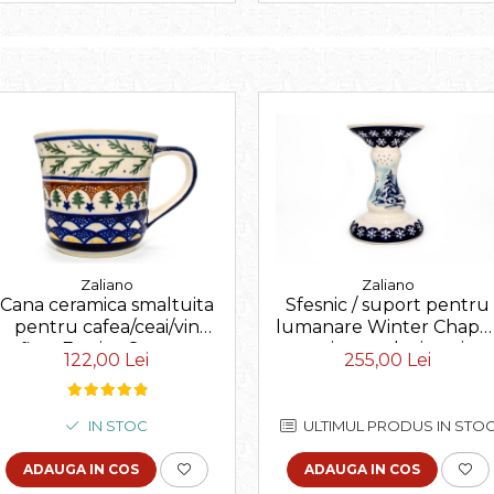
Zaliano
Zaliano
Cana ceramica smaltuita
Sfesnic / suport pentru
pentru cafea/ceai/vin
lumanare Winter Chapel
fiert Festive Season,
ceramica smaltuita, picta
122,00 Lei
255,00 Lei
pictata manual, 500 ml
manual, 19,0 cm
IN STOC
ULTIMUL PRODUS IN STO
ADAUGA IN COS
ADAUGA IN COS