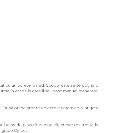
rățat cu un burete umed. Scopul este sa se obțina o
e intra in etapa in care li se lipesc manual manerele.
et. După prima ardere obiectele ceramice sunt gata
 lucios de glazură ecologică, crește rezistența la
0 grade Celsius.