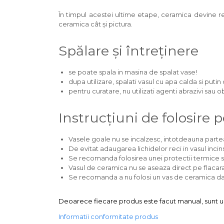
În timpul acestei ultime etape, ceramica devine rezi
ceramica cât și pictura.
Spălare și întreținere
se poate spala in masina de spalat vase!
dupa utilizare, spalati vasul cu apa calda si puti
pentru curatare, nu utilizati agenti abrazivi sau 
Instrucțiuni de folosire 
Vasele goale nu se incalzesc, intotdeauna partea
De evitat adaugarea lichidelor reci in vasul incins 
Se recomanda folosirea unei protectii termice s
Vasul de ceramica nu se aseaza direct pe flacara
Se recomanda a nu folosi un vas de ceramica daca
Deoarece fiecare produs este facut manual, sunt unic
Informatii conformitate produs