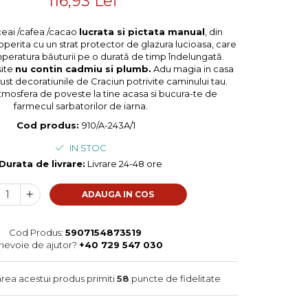
116,93 Lei
eai /cafea /cacao
lucrata si pictata manual
, din
perita cu un strat protector de glazura lucioasa, care
peratura băuturii pe o durată de timp îndelungată.
site
nu contin cadmiu si plumb.
Adu magia in casa
gust decoratiunile de Craciun potrivite caminului tau.
mosfera de poveste la tine acasa si bucura-te de
farmecul sarbatorilor de iarna.
Cod produs:
910/A-243A/1
IN STOC
Durata de livrare:
Livrare 24-48 ore
ADAUGA IN COS
Cod Produs:
5907154873519
 nevoie de ajutor?
+40 729 547 030
area acestui produs primiti
58
puncte de fidelitate