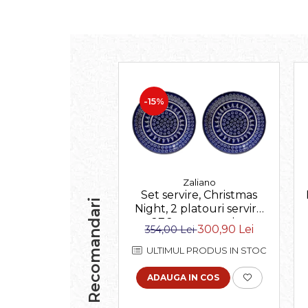
-15%
Zaliano
Set servire, Christmas
Recomandari
Night, 2 platouri servire
27,2 cm, ceramica
300,90 Lei
354,00 Lei
poloneza pictata manual
ULTIMUL PRODUS IN STOC
ADAUGA IN COS