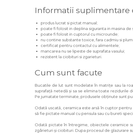
Informatii suplimentare
produs lucrat si pictat manual;
poate fi folosit in deplina siguranta in masina de s
poate fi folosit in cuptorul cu microunde;
nu contine substante toxice, fara cadmiu si plum
certificat pentru contactul cu alimentele;
mancarea nu se lipeste de suprafata vasului;
rezistent la ciobituri si zgarieturi.
Cum sunt facute
Bucatile de lut sunt modelate în matrițe sau la ro
suprafață netedă și sa se elimina toate rezidurile de
Pe jumatate terminate, produsele obținute sunt puse
Odată uscată, ceramica este arsă în cuptor pentru
să fie pictate manual cu pensula sau cu bureti specia
Odată pictate în întregime, obiectele ceramice su
zgârieturi și ciobituri. Dupa procesul de glazurare s