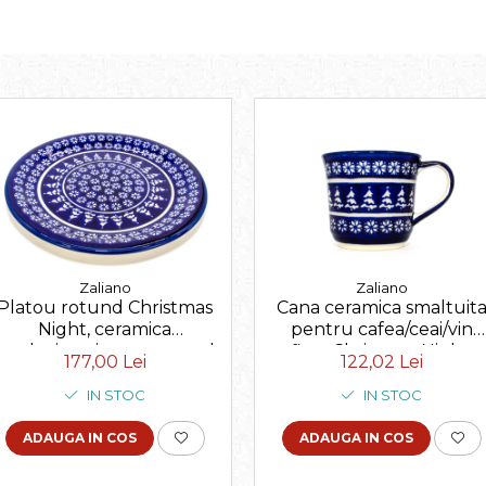
Zaliano
Zaliano
Platou rotund Christmas
Cana ceramica smaltuit
Night, ceramica
pentru cafea/ceai/vin
smaltuita, pictata manual
fiert Christmas Night,
177,00 Lei
122,02 Lei
27,2 cm
pictata manual, 500 ml
IN STOC
IN STOC
ADAUGA IN COS
ADAUGA IN COS