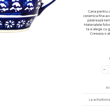
Cana pentru c
ceramica fina aco
păstrează tem
Materialele folo
ta si alege cu 
Creeaza o at
Ai
La achizition