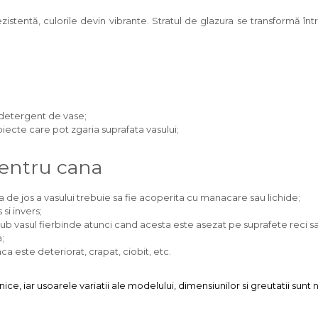
stentă, culorile devin vibrante. Stratul de glazura se transformă într
n detergent de vase;
obiecte care pot zgaria suprafata vasului;
pentru cana
 de jos a vasului trebuie sa fie acoperita cu manacare sau lichide;
si invers;
ub vasul fierbinde atunci cand acesta este asezat pe suprafete reci s
;
 este deteriorat, crapat, ciobit, etc.
e, iar usoarele variatii ale modelului, dimensiunilor si greutatii sunt