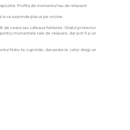
dispozitie. Profita de momentul tau de relaxare!
 si va surprinde placut pe oricine.
 de ceaiul sau cafeaua fierbinte. Stratul protector
e pentru momentele tale de relaxare, dar pot fi și un
itul festiv te cuprinde, daruieste-le celor dragi un