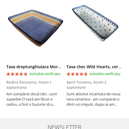
Tava dreptunghiulara Morning Sunrise, ceramica smaltuita, pictata manual, 27,0 X 32, 5 cm
Tava chec Wild Hearts, ceramica smaltuita, pictata manual, 31,0 X 12,0 cm
Achizitie verificata
Achizitie verificata
Rodica Racasanu,
Acum 1
April Tureanu,
Acum 2
O
saptamana
saptamani
s
Am cumpărat două tăvi , sunt
Sunt absolut incantata de noua
O
superbe! O tavă am făcut-o
tava ceramica - am cumparat-o
o
cadou, a fost o bucurie să o
dintr-un impuls, dupa ce am
s
daruiesc si un cadou de suflet!
aruncat la cos una din tavile
c
Cealaltă este pentru familia mea,
mele de chec, pe care apareau
c
este o plăcere să o folosim, are
pete de rugina dupa spalare.
d
viață. Vă mulțumesc!
Aceasta ma va scapa de aceasta
s
NEWSLETTER