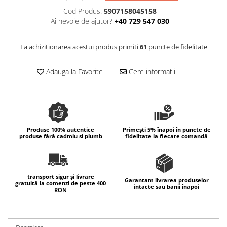
Colectia Wild Hearts
Cod Produs:
5907158045158
Colectia Blue Spring
Ai nevoie de ajutor?
+40 729 547 030
La achizitionarea acestui produs primiti
61
puncte de fidelitate
Adauga la Favorite
Cere informatii
Produse 100% autentice
Primești 5% înapoi în puncte de
produse fără cadmiu și plumb
fidelitate la fiecare comandă
transport sigur și livrare
Garantam livrarea produselor
gratuită la comenzi de peste 400
intacte sau banii înapoi
RON