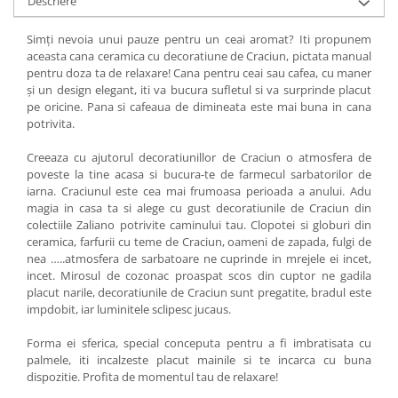
Descriere
Simți nevoia unui pauze pentru un ceai aromat? Iti propunem
aceasta cana ceramica cu decoratiune de Craciun, pictata manual
pentru doza ta de relaxare! Cana pentru ceai sau cafea, cu maner
și un design elegant, iti va bucura sufletul si va surprinde placut
pe oricine. Pana si cafeaua de dimineata este mai buna in cana
potrivita.
Creeaza cu ajutorul decoratiunillor de Craciun o atmosfera de
poveste la tine acasa si bucura-te de farmecul sarbatorilor de
iarna. Craciunul este cea mai frumoasa perioada a anului. Adu
magia in casa ta si alege cu gust decoratiunile de Craciun din
colectiile Zaliano potrivite caminului tau. Clopotei si globuri din
ceramica, farfurii cu teme de Craciun, oameni de zapada, fulgi de
nea …..atmosfera de sarbatoare ne cuprinde in mrejele ei incet,
incet. Mirosul de cozonac proaspat scos din cuptor ne gadila
placut narile, decoratiunile de Craciun sunt pregatite, bradul este
impdobit, iar luminitele sclipesc jucaus.
Forma ei sferica, special conceputa pentru a fi imbratisata cu
palmele, iti incalzeste placut mainile si te incarca cu buna
dispozitie. Profita de momentul tau de relaxare!