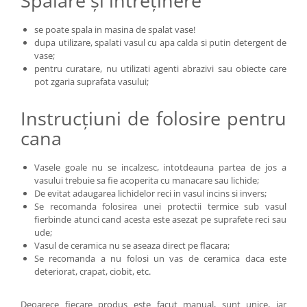
Spălare și întreținere
se poate spala in masina de spalat vase!
dupa utilizare, spalati vasul cu apa calda si putin detergent de
vase;
pentru curatare, nu utilizati agenti abrazivi sau obiecte care
pot zgaria suprafata vasului;
Instrucțiuni de folosire pentru
cana
Vasele goale nu se incalzesc, intotdeauna partea de jos a
vasului trebuie sa fie acoperita cu manacare sau lichide;
De evitat adaugarea lichidelor reci in vasul incins si invers;
Se recomanda folosirea unei protectii termice sub vasul
fierbinde atunci cand acesta este asezat pe suprafete reci sau
ude;
Vasul de ceramica nu se aseaza direct pe flacara;
Se recomanda a nu folosi un vas de ceramica daca este
deteriorat, crapat, ciobit, etc.
Deoarece fiecare produs este facut manual, sunt unice, iar