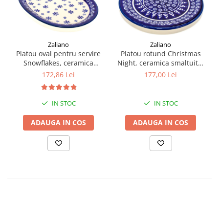
Zaliano
Zaliano
Platou oval pentru servire
Platou rotund Christmas
Snowflakes, ceramica
Night, ceramica smaltuita,
smaltuita, pictat manual,
pictata manual 27,2 cm
172,86 Lei
177,00 Lei
22,1 x 29,1cm
IN STOC
IN STOC
ADAUGA IN COS
ADAUGA IN COS