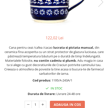
Boluri
Colectiile Flowers
Farfurii
Colectia Forget-me-nots
Colectia Basket of Blue
Recipiente depozitare
Colectii Artistice
Vaze
Colectiile Country
Accesorii decorative
122,02 Lei
Colectia Sweet Dreams
Accesorii masa
Colectia Leaf Bed
Cana pentru ceai /cafea /cacao
lucrata si pictata manual,
din
Baie
Colectia Autumn Garden
ceramica fina acoperita cu un strat protector de glazura lucioasa, care
păstrează temperatura băuturii pe o durată de timp îndelungată.
Colectia Little Flowers
Materialele folosite,
nu contin cadmiu si plumb.
Adu magia in casa
ta si alege cu gust decoratiunile de Craciun potrivite caminului tau.
Colectia Berries
Creeaza o atmosfera de poveste la tine acasa si bucura-te de farmecul
Colectia Butterfly Dance
sarbatorilor de iarna.
Colectia Morning Sunrise
Cod produs:
1195/A-243A/1
Colectia Infinity
IN STOC
Durata de livrare:
Livrare 24-48 ore
Colectia Morning Glory
Colectia Blue Sea
ADAUGA IN COS