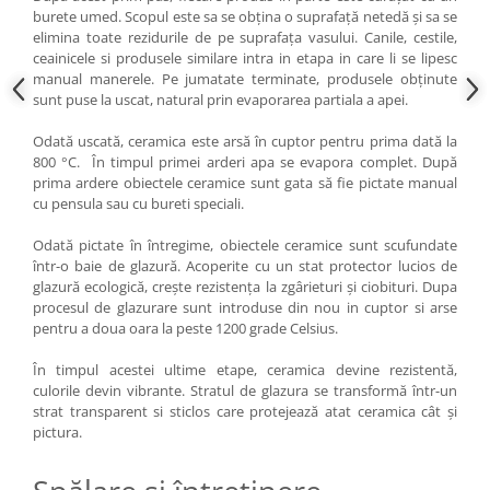
burete umed. Scopul este sa se obțina o suprafață netedă și sa se
elimina toate rezidurile de pe suprafața vasului. Canile, cestile,
ceainicele si produsele similare intra in etapa in care li se lipesc
manual manerele. Pe jumatate terminate, produsele obținute
sunt puse la uscat, natural prin evaporarea partiala a apei.
Odată uscată, ceramica este arsă în cuptor pentru prima dată la
800 °C. În timpul primei arderi apa se evapora complet. După
prima ardere obiectele ceramice sunt gata să fie pictate manual
cu pensula sau cu bureti speciali.
Odată pictate în întregime, obiectele ceramice sunt scufundate
într-o baie de glazură. Acoperite cu un stat protector lucios de
glazură ecologică, crește rezistența la zgârieturi și ciobituri. Dupa
procesul de glazurare sunt introduse din nou in cuptor si arse
pentru a doua oara la peste 1200 grade Celsius.
În timpul acestei ultime etape, ceramica devine rezistentă,
culorile devin vibrante. Stratul de glazura se transformă într-un
strat transparent si sticlos care protejează atat ceramica cât și
pictura.