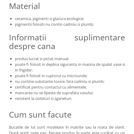
Material
ceramica, pigmenti si glazura ecologice;
pigmentii folositi nu contin cadmiu si plumb;
Informatii suplimentare
despre cana
produs lucrat si pictat manual;
poate fi folosit in deplina siguranta in masina de spalat vase si
in frigider;
poate fi folosit in cuptorul cu microunde;
nu contine substante toxice, fara cadmiu si plumb;
certificat pentru contactul cu alimentele;
mancarea nu se lipeste de suprafata vasului;
rezistent la ciobituri si zgarieturi.
Cum sunt facute
Bucatile de lut sunt modelate în matrițe sau la roata de olarit.
După acest prim pas, fiecare produs în parte este curățat cu un