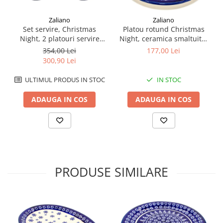
Zaliano
Zaliano
Set servire, Christmas
Platou rotund Christmas
Night, 2 platouri servire
Night, ceramica smaltuita,
27,2 cm, ceramica poloneza
pictata manual 27,2 cm
354,00 Lei
177,00 Lei
pictata manual
300,90 Lei
ULTIMUL PRODUS IN STOC
IN STOC
ADAUGA IN COS
ADAUGA IN COS
PRODUSE SIMILARE