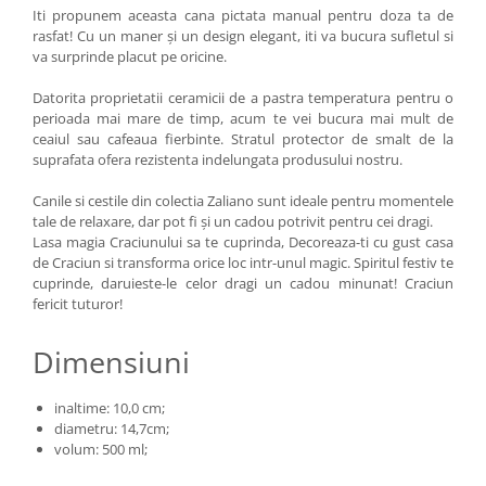
Iti propunem aceasta cana pictata manual pentru doza ta de
rasfat! Cu un maner și un design elegant, iti va bucura sufletul si
va surprinde placut pe oricine.
Datorita proprietatii ceramicii de a pastra temperatura pentru o
perioada mai mare de timp, acum te vei bucura mai mult de
ceaiul sau cafeaua fierbinte. Stratul protector de smalt de la
suprafata ofera rezistenta indelungata produsului nostru.
Canile si cestile din colectia Zaliano sunt ideale pentru momentele
tale de relaxare, dar pot fi și un cadou potrivit pentru cei dragi.
Lasa magia Craciunului sa te cuprinda, Decoreaza-ti cu gust casa
de Craciun si transforma orice loc intr-unul magic. Spiritul festiv te
cuprinde, daruieste-le celor dragi un cadou minunat! Craciun
fericit tuturor!
Dimensiuni
inaltime: 10,0 cm;
diametru: 14,7cm;
volum: 500 ml;