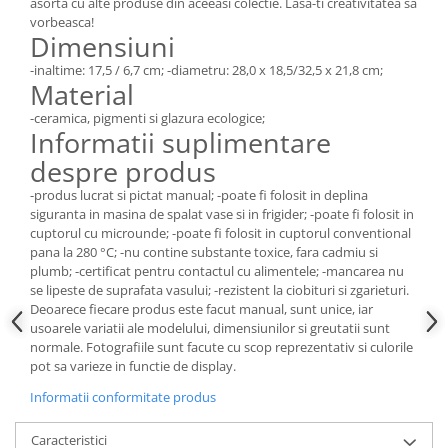
asorta cu alte produse din aceeasi colectie. Lasa-ti creativitatea sa
vorbeasca!
Dimensiuni
-inaltime: 17,5 / 6,7 cm; -diametru: 28,0 x 18,5/32,5 x 21,8 cm;
Material
-ceramica, pigmenti si glazura ecologice;
Informatii suplimentare
despre produs
-produs lucrat si pictat manual; -poate fi folosit in deplina
siguranta in masina de spalat vase si in frigider; -poate fi folosit in
cuptorul cu microunde; -poate fi folosit in cuptorul conventional
pana la 280 °C; -nu contine substante toxice, fara cadmiu si
plumb; -certificat pentru contactul cu alimentele; -mancarea nu
se lipeste de suprafata vasului; -rezistent la ciobituri si zgarieturi.
Deoarece fiecare produs este facut manual, sunt unice, iar
usoarele variatii ale modelului, dimensiunilor si greutatii sunt
normale. Fotografiile sunt facute cu scop reprezentativ si culorile
pot sa varieze in functie de display.
Informatii conformitate produs
Caracteristici