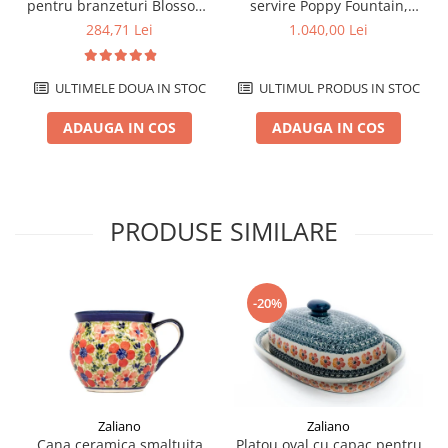
pentru branzeturi Blossom,
servire Poppy Fountain,
ceramica smaltuita, pictat
ceramica smaltuita, pictat
284,71 Lei
1.040,00 Lei
manual, 14,3 x 28,5 cm
manual, 13,5 x 39,5 cm
ULTIMELE DOUA IN STOC
ULTIMUL PRODUS IN STOC
ADAUGA IN COS
ADAUGA IN COS
PRODUSE SIMILARE
-20%
Zaliano
Zaliano
Cana ceramica smaltuita
Platou oval cu capac pentru