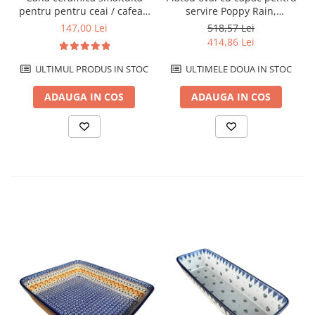
pentru pentru ceai / cafea /
servire Poppy Rain,
vin fiert Fire Poppies, in
ceramica smaltuita, pictat
147,00 Lei
518,57 Lei
forma de "balon", pictata
manual, 13,5 x 39,5 cm
414,86 Lei
manual, 320 ml
ULTIMUL PRODUS IN STOC
ULTIMELE DOUA IN STOC
ADAUGA IN COS
ADAUGA IN COS