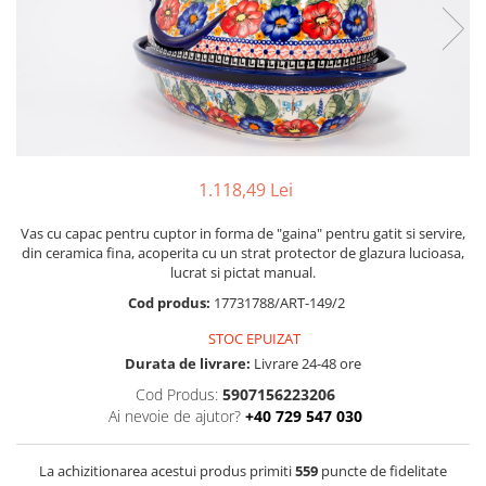
Boluri
Colectiile Flowers
Farfurii
Colectia Forget-me-nots
Colectia Basket of Blue
Recipiente depozitare
Colectii Artistice
Vaze
Colectiile Country
Accesorii decorative
Colectia Sweet Dreams
Accesorii masa
1.118,49 Lei
Colectia Leaf Bed
Baie
Colectia Autumn Garden
Vas cu capac pentru cuptor in forma de "gaina" pentru gatit si servire,
din ceramica fina, acoperita cu un strat protector de glazura lucioasa,
Colectia Little Flowers
lucrat si pictat manual.
Colectia Berries
Cod produs:
17731788/ART-149/2
Colectia Butterfly Dance
STOC EPUIZAT
Colectia Morning Sunrise
Durata de livrare:
Livrare 24-48 ore
Cod Produs:
5907156223206
Colectia Infinity
Ai nevoie de ajutor?
+40 729 547 030
Colectia Morning Glory
Colectia Blue Sea
La achizitionarea acestui produs primiti
559
puncte de fidelitate