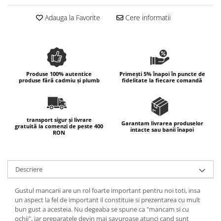
Colectia Wild Hearts
Adauga la Favorite
Cere informatii
Colectia Blue Spring
Produse 100% autentice
Primești 5% înapoi în puncte de
produse fără cadmiu și plumb
fidelitate la fiecare comandă
transport sigur și livrare
Garantam livrarea produselor
gratuită la comenzi de peste 400
intacte sau banii înapoi
RON
Descriere
Gustul mancarii are un rol foarte important pentru noi toti, insa
un aspect la fel de important il constituie si prezentarea cu mult
bun gust a acesteia. Nu degeaba se spune ca "mancam si cu
ochii", iar preparatele devin mai savuroase atunci cand sunt