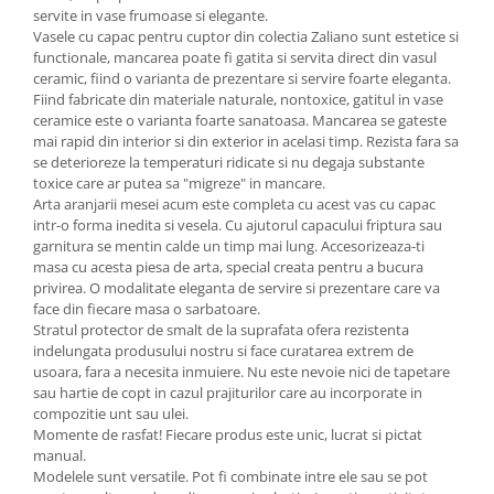
servite in vase frumoase si elegante.
Vasele cu capac pentru cuptor din colectia Zaliano sunt estetice si
functionale, mancarea poate fi gatita si servita direct din vasul
ceramic, fiind o varianta de prezentare si servire foarte eleganta.
Fiind fabricate din materiale naturale, nontoxice, gatitul in vase
ceramice este o varianta foarte sanatoasa. Mancarea se gateste
mai rapid din interior si din exterior in acelasi timp. Rezista fara sa
se deterioreze la temperaturi ridicate si nu degaja substante
toxice care ar putea sa "migreze" in mancare.
Arta aranjarii mesei acum este completa cu acest vas cu capac
intr-o forma inedita si vesela. Cu ajutorul capacului friptura sau
garnitura se mentin calde un timp mai lung. Accesorizeaza-ti
masa cu acesta piesa de arta, special creata pentru a bucura
privirea. O modalitate eleganta de servire si prezentare care va
face din fiecare masa o sarbatoare.
Stratul protector de smalt de la suprafata ofera rezistenta
indelungata produsului nostru si face curatarea extrem de
usoara, fara a necesita inmuiere. Nu este nevoie nici de tapetare
sau hartie de copt in cazul prajiturilor care au incorporate in
compozitie unt sau ulei.
Momente de rasfat! Fiecare produs este unic, lucrat si pictat
manual.
Modelele sunt versatile. Pot fi combinate intre ele sau se pot