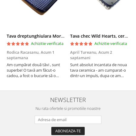
Tava dreptunghiulara Morning Sunrise, ceramica smaltuita, pictata manual, 27,0 X 32, 5 cm
Tava chec Wild Hearts, ceramica smaltuita, pictata manual, 31,0 X 12,0 cm
Achizitie verificata
Achizitie verificata
Rodica Racasanu,
Acum 1
April Tureanu,
Acum 2
O
saptamana
saptamani
s
Am cumpărat două tăvi , sunt
Sunt absolut incantata de noua
O
superbe! O tavă am făcut-o
tava ceramica - am cumparat-o
o
cadou, a fost o bucurie să o
dintr-un impuls, dupa ce am
s
daruiesc si un cadou de suflet!
aruncat la cos una din tavile
c
Cealaltă este pentru familia mea,
mele de chec, pe care apareau
c
este o plăcere să o folosim, are
pete de rugina dupa spalare.
d
viață. Vă mulțumesc!
Aceasta ma va scapa de aceasta
s
NEWSLETTER
neplacere, in plus este tare
Nu rata ofertele si promotiile noastre
frumoasa, o ...