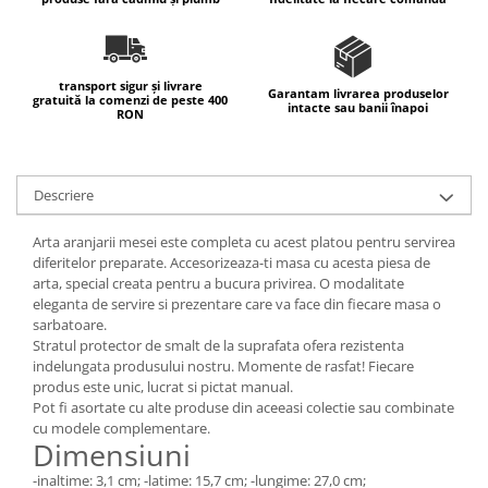
transport sigur și livrare
Garantam livrarea produselor
gratuită la comenzi de peste 400
intacte sau banii înapoi
RON
Descriere
Arta aranjarii mesei este completa cu acest platou pentru servirea
diferitelor preparate. Accesorizeaza-ti masa cu acesta piesa de
arta, special creata pentru a bucura privirea. O modalitate
eleganta de servire si prezentare care va face din fiecare masa o
sarbatoare.
Stratul protector de smalt de la suprafata ofera rezistenta
indelungata produsului nostru. Momente de rasfat! Fiecare
produs este unic, lucrat si pictat manual.
Pot fi asortate cu alte produse din aceeasi colectie sau combinate
cu modele complementare.
Dimensiuni
-inaltime: 3,1 cm; -latime: 15,7 cm; -lungime: 27,0 cm;