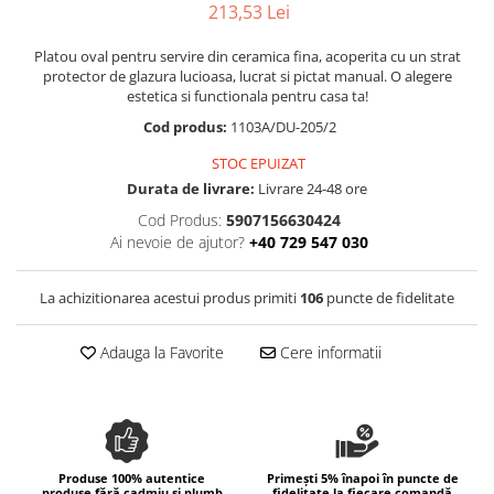
Colectia Wild Hearts
213,53 Lei
Colectia Blue Spring
Platou oval pentru servire din ceramica fina, acoperita cu un strat
protector de glazura lucioasa, lucrat si pictat manual. O alegere
estetica si functionala pentru casa ta!
Cod produs:
1103A/DU-205/2
STOC EPUIZAT
Durata de livrare:
Livrare 24-48 ore
Cod Produs:
5907156630424
Ai nevoie de ajutor?
+40 729 547 030
La achizitionarea acestui produs primiti
106
puncte de fidelitate
Adauga la Favorite
Cere informatii
Produse 100% autentice
Primești 5% înapoi în puncte de
produse fără cadmiu și plumb
fidelitate la fiecare comandă