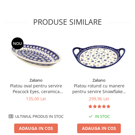
PRODUSE SIMILARE
NOU
Zaliano
Zaliano
Platou oval pentru servire
Platou rotund cu manere
Peacock Eyes, ceramica
pentru servire Snowflakes,
smaltuita, pictat manual,
ceramica smaltuita, pictat
135,00 Lei
299,96 Lei
15,7 x 27,0 cm
manual, 28,5 / 33,0 cm
ULTIMUL PRODUS IN STOC
IN STOC
ADAUGA IN COS
ADAUGA IN COS