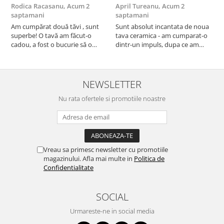
Rodica Racasanu,
Acum 2
April Tureanu,
Acum 2
O
saptamani
saptamani
s
Am cumpărat două tăvi , sunt
Sunt absolut incantata de noua
O
superbe! O tavă am făcut-o
tava ceramica - am cumparat-o
o
cadou, a fost o bucurie să o
dintr-un impuls, dupa ce am
s
daruiesc si un cadou de suflet!
aruncat la cos una din tavile
c
Cealaltă este pentru familia mea,
mele de chec, pe care apareau
c
este o plăcere să o folosim, are
pete de rugina dupa spalare.
d
viață. Vă mulțumesc!
Aceasta ma va scapa de aceasta
s
NEWSLETTER
neplacere, in plus este tare
Nu rata ofertele si promotiile noastre
frumoasa, o ...
Vreau sa primesc newsletter cu promotiile
magazinului. Afla mai multe in
Politica de
Confidentialitate
SOCIAL
Urmareste-ne in social media