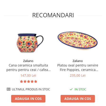
RECOMANDARI
Zaliano
Zaliano
Cana ceramica smaltuita
Platou oval pentru servire
pentru pentru ceai / cafea /
Fire Poppies, ceramica
vin fiert Fire Poppies, in
smaltuita, pictat manual,
147,00 Lei
235,00 Lei
forma de "balon", pictata
15,7 x 27,0 cm
manual, 320 ml
ULTIMUL PRODUS IN STOC
IN STOC
ADAUGA IN COS
ADAUGA IN COS