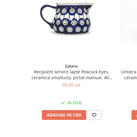
Zaliano
Recipient servire lapte Peacock Eyes,
Untiera
ceramica smaltuita, pictat manual, 400
cerami
ml
95,00 Lei
IN STOC
ADAUGA IN COS