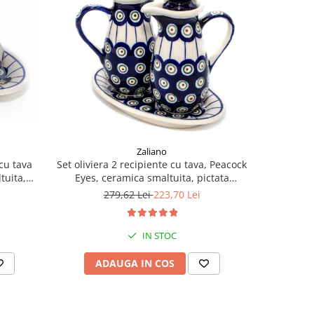
NOU
Zaliano
 cu tava
Set oliviera 2 recipiente cu tava, Peacock
Tava p
tuita,
Eyes, ceramica smaltuita, pictata
dreptungh
0,4 cm
manual, 22,6/18,4 x 15,0 cm
pictata m
279,62 Lei
223,70 Lei
IN STOC
ADAUGA IN COS
AD