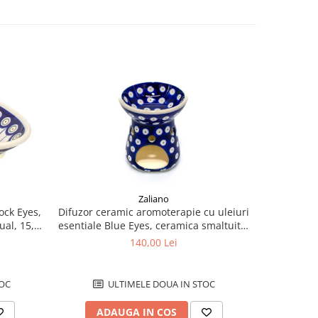
-20%
Zaliano
Difuzor ceramic aromoterapie cu uleiuri
ock Eyes,
Set trei g
esentiale Blue Eyes, ceramica smaltuita,
ual, 15,7
ceramica
pictata manual, 10,4 x 8,9 cm
140,00 Lei
2
ULTIMELE DOUA IN STOC
OC
ADAUGA IN COS
AD