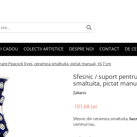
RI CADOU
COLECTII ARTISTICE
DESPRE NOI
CONTACT
DE CE
nare Peacock Eyes, ceramica smaltuita, pictat manual, 16,7 cm
Sfesnic / suport pent
smaltuita, pictat manu
Zaliano
101,68 Lei
Sfesnic din ceramica smaltuita,
luc
caminul tau.