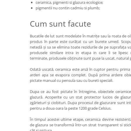
ceramica, pigmenti si glazura ecologice;
pigmentii nu contin cadmiu si plumb;
Cum sunt facute
Bucatile de lut sunt modelate în matrițe sau la roata de ol
produs în parte este curățat cu un burete umed. Scopu
netedă și sa se elimina toate rezidurile de pe suprafața vasu
produsele similare intra in etapa in care li se lipes
terminate, produsele obținute sunt puse la uscat, natural p
Odată uscată, ceramica este arsă în cuptor pentru prima 
arderi apa se evapora complet. După prima ardere obie
pictate manual cu pensula sau cu bureti speciali.
Dupa ce au fost pictate în întregime, obiectele ceramic
glazură. Acoperite cu un stat protector lucios de glazură
zgârieturi și ciobituri. Dupa procesul de glazurare sunt i
pentru a doua oara la peste 1200 grade Celsius.
În timpul acestei ultime etape, ceramica devine rezistentă
de glazura se transformă într-un strat transparent si stic
cât și pictura.