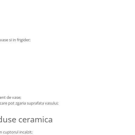
ase si in frigider;
gent de vase;
 care pot zgaria suprafata vasului;
oduse ceramica
n cuptorul incalzit;