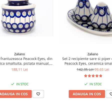
Zaliano
Zaliano
Set 2 recipiente sare si piper
 frantuzeasca Peacock Eyes, din
Peacock Eyes, ceramica smal
ca smaltuita, pictata manual,
pictata manual, 6,4/18,4 x 1
11,0x11,0 cm
142,35 Lei
99,65 Lei
188,11 Lei
IN STOC
IN STOC
ADAUGA IN COS
ADAUGA IN COS