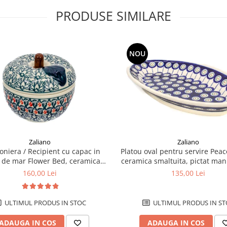
PRODUSE SIMILARE
NOU
Zaliano
Zaliano
niera / Recipient cu capac in
Platou oval pentru servire Peac
 de mar Flower Bed, ceramica
ceramica smaltuita, pictat man
ta, pictat manual, 12,1 x 12,5cm
x 27,0 cm
160,00 Lei
135,00 Lei
ULTIMUL PRODUS IN STOC
ULTIMUL PRODUS IN ST
ADAUGA IN COS
ADAUGA IN COS