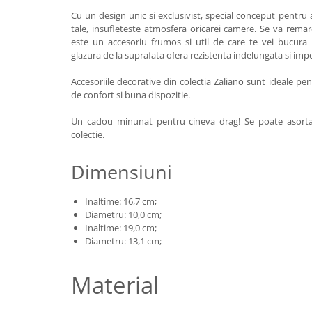
Colectia Wild Hearts
Cu un design unic si exclusivist, special conceput pentru
Colectia Blue Spring
tale, insufleteste atmosfera oricarei camere. Se va remar
este un accesoriu frumos si util de care te vei bucura 
glazura de la suprafata ofera rezistenta indelungata si imp
Accesoriile decorative din colectia Zaliano sunt ideale p
de confort si buna dispozitie.
Un cadou minunat pentru cineva drag! Se poate asorta 
colectie.
Dimensiuni
Inaltime: 16,7 cm;
Diametru: 10,0 cm;
Inaltime: 19,0 cm;
Diametru: 13,1 cm;
Material