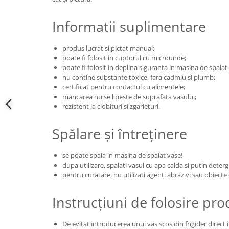
Informatii suplimentare
produs lucrat si pictat manual;
poate fi folosit in cuptorul cu microunde;
poate fi folosit in deplina siguranta in masina de spalat v
nu contine substante toxice, fara cadmiu si plumb;
certificat pentru contactul cu alimentele;
mancarea nu se lipeste de suprafata vasului;
rezistent la ciobituri si zgarieturi.
Spălare și întreținere
se poate spala in masina de spalat vase!
dupa utilizare, spalati vasul cu apa calda si putin deter
pentru curatare, nu utilizati agenti abrazivi sau obiecte
Instrucțiuni de folosire pr
De evitat introducerea unui vas scos din frigider direct i