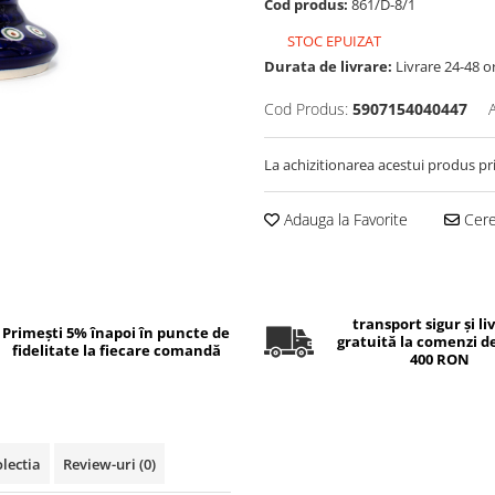
Cod produs:
861/D-8/1
STOC EPUIZAT
Durata de livrare:
Livrare 24-48 o
Cod Produs:
5907154040447
La achizitionarea acestui produs pr
Adauga la Favorite
Cere 
transport sigur și li
Primești 5% înapoi în puncte de
gratuită la comenzi d
fidelitate la fiecare comandă
400 RON
lectia
Review-uri
(0)