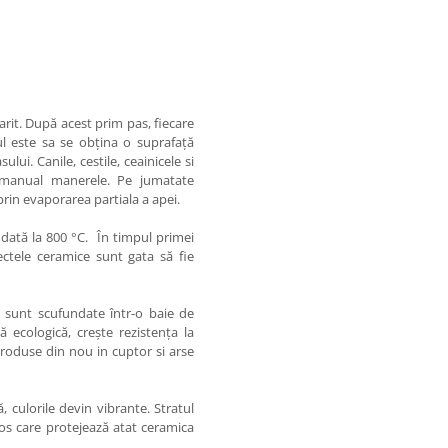
arit. După acest prim pas, fiecare
l este sa se obțina o suprafață
lui. Canile, cestile, ceainicele si
c manual manerele. Pe jumatate
rin evaporarea partiala a apei.
dată la 800 °C. În timpul primei
ctele ceramice sunt gata să fie
e sunt scufundate într-o baie de
 ecologică, crește rezistența la
ntroduse din nou in cuptor si arse
, culorile devin vibrante. Stratul
los care protejează atat ceramica