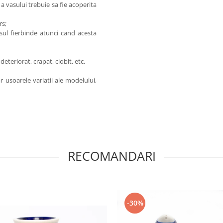
a vasului trebuie sa fie acoperita
rs;
sul fierbinde atunci cand acesta
teriorat, crapat, ciobit, etc.
 usoarele variatii ale modelului,
RECOMANDARI
-30%