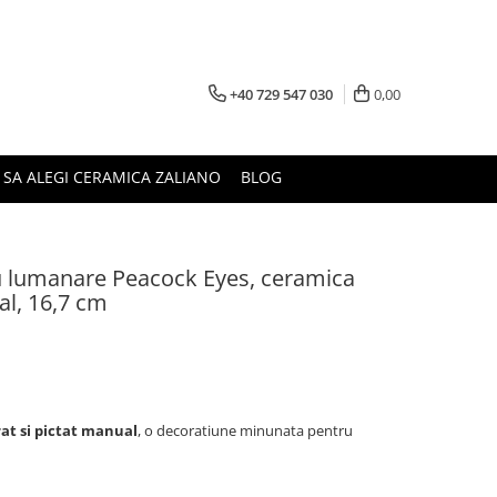
+40 729 547 030
0,00
 SA ALEGI CERAMICA ZALIANO
BLOG
ru lumanare Peacock Eyes, ceramica
al, 16,7 cm
rat si pictat manual
, o decoratiune minunata pentru