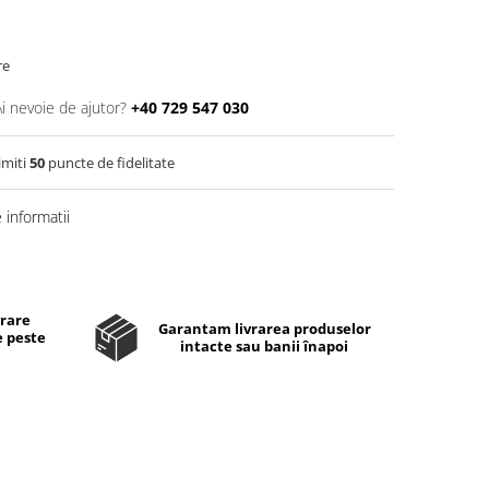
re
Ai nevoie de ajutor?
+40 729 547 030
imiti
50
puncte de fidelitate
informatii
Distribuie
pe
Facebook
vrare
Garantam livrarea produselor
e peste
intacte sau banii înapoi