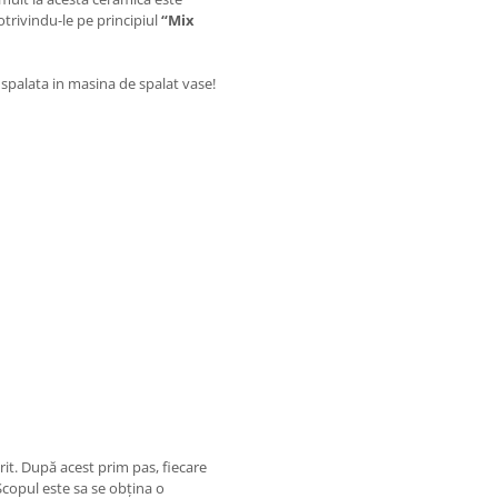
otrivindu-le pe principiul
“Mix
 spalata in masina de spalat vase!
rit. După acest prim pas, fiecare
Scopul este sa se obțina o