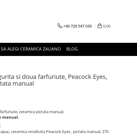
+40 729 547 030
0,00
 SA ALEGI CERAMICA ZALIANO
BLOG
gurita si doua farfuriute, Peacock Eyes,
ctata manual
a farfuriute, ceramica pictata manual.
te manual.
:
 capac, ceramica smaltuita Peacock Eyes , pictata manual, 270