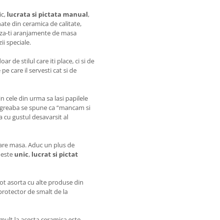
ic,
l
ucrata si pictata manual
,
ate din ceramica de calitate,
eeaza-ti aranjamente de masa
ii speciale.
ar de stilul care iti place, ci si de
e care il servesti cat si de
 in cele din urma sa lasi papilele
degreaba se spune ca “mancam si
a cu gustul desavarsit al
care masa. Aduc un plus de
 este
unic
,
lucrat si pictat
pot asorta cu alte produse din
 protector de smalt de la
i mult la acesta ceramica este