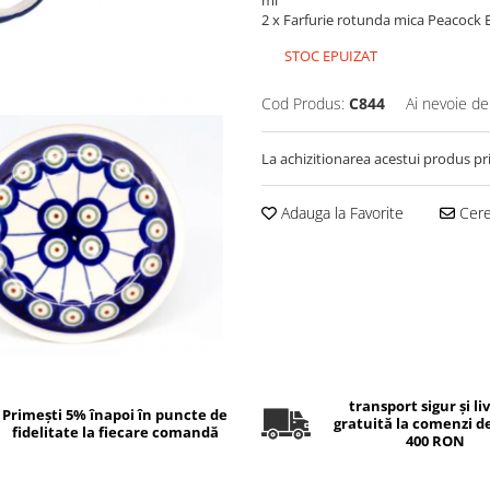
ml
2 x Farfurie rotunda mica Peacock E
STOC EPUIZAT
Cod Produs:
C844
Ai nevoie de
La achizitionarea acestui produs pr
Adauga la Favorite
Cere 
transport sigur și li
Primești 5% înapoi în puncte de
gratuită la comenzi d
fidelitate la fiecare comandă
400 RON