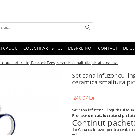
RI CADOU
COLECTII ARTISTICE
DESPRE NOI
CONTACT
DE CE
 si doua farfuriute, Peacock Eyes, ceramica smaltuita pictata manual
Set cana infuzor cu lin
ceramica smaltuita pi
246,07 Lei
Set cana infuzor cu lingurita si fou
Produse
unicat
,
lucrate si picta
Continut pachet
1 x Cana cu infuzor pentru ceai, cu