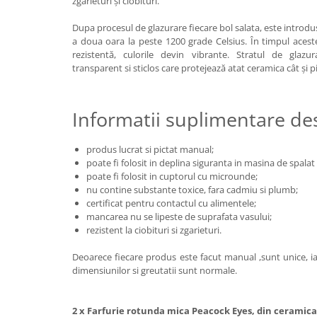
zgârieturi și ciobituri.
Dupa procesul de glazurare fiecare bol salata, este introdu
a doua oara la peste 1200 grade Celsius. În timpul acest
rezistentă, culorile devin vibrante. Stratul de glazu
transparent si sticlos care protejează atat ceramica cât și p
Informatii suplimentare d
produs lucrat si pictat manual;
poate fi folosit in deplina siguranta in masina de spalat v
poate fi folosit in cuptorul cu microunde;
nu contine substante toxice, fara cadmiu si plumb;
certificat pentru contactul cu alimentele;
mancarea nu se lipeste de suprafata vasului;
rezistent la ciobituri si zgarieturi.
Deoarece fiecare produs este facut manual ,sunt unice, iar
dimensiunilor si greutatii sunt normale.
2 x Farfurie rotunda mica Peacock Eyes, din ceramica