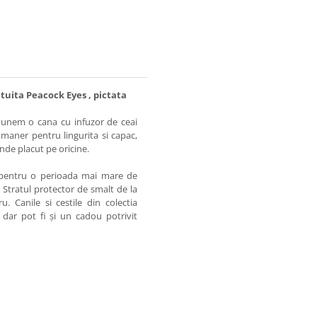
tuita Peacock Eyes , pictata
punem o cana cu infuzor de ceai
maner pentru lingurita si capac,
inde placut pe oricine.
a pentru o perioada mai mare de
 Stratul protector de smalt de la
. Canile si cestile din colectia
dar pot fi și un cadou potrivit