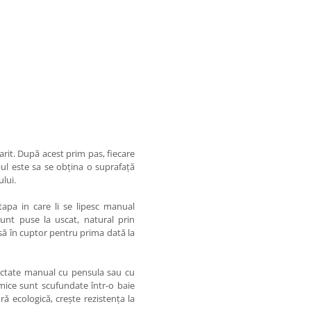
arit. După acest prim pas, fiecare
ul este sa se obțina o suprafață
ului.
 etapa in care li se lipesc manual
unt puse la uscat, natural prin
să în cuptor pentru prima dată la
ictate manual cu pensula sau cu
amice sunt scufundate într-o baie
ră ecologică, crește rezistența la