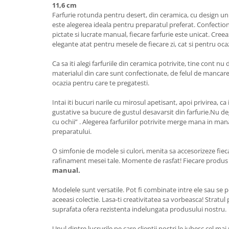
11,6 cm
Farfurie rotunda pentru desert, din ceramica, cu design un
este alegerea ideala pentru preparatul preferat. Confection
pictate si lucrate manual, fiecare farfurie este unicat. Cr
elegante atat pentru mesele de fiecare zi, cat si pentru ocaz
Ca sa iti alegi farfuriile din ceramica potrivite, tine cont nu do
materialul din care sunt confectionate, de felul de mancare p
ocazia pentru care te pregatesti.
Intai iti bucuri narile cu mirosul apetisant, apoi privirea, ca
gustative sa bucure de gustul desavarsit din farfurie.Nu 
cu ochii” . Alegerea farfuriilor potrivite merge mana in man
preparatului.
O simfonie de modele si culori, menita sa accesorizeze fie
rafinament mesei tale. Momente de rasfat! Fiecare produs
manual.
Modelele sunt versatile. Pot fi combinate intre ele sau se 
aceeasi colectie. Lasa-ti creativitatea sa vorbeasca! Stratul
suprafata ofera rezistenta indelungata produsului nostru.
Unul dintre lucrurile pe care clientii nostri le iubesc cel ma