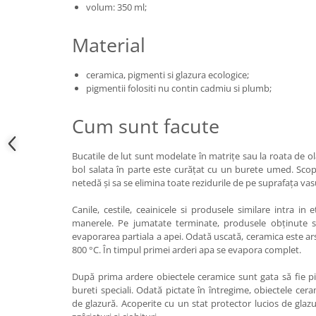
volum: 350 ml;
Material
ceramica, pigmenti si glazura ecologice;
pigmentii folositi nu contin cadmiu si plumb;
Cum sunt facute
Bucatile de lut sunt modelate în matrițe sau la roata de ol
bol salata în parte este curățat cu un burete umed. Scop
netedă și sa se elimina toate rezidurile de pe suprafața vas
Canile, cestile, ceainicele si produsele similare intra in
manerele. Pe jumatate terminate, produsele obținute s
evaporarea partiala a apei. Odată uscată, ceramica este ar
800 °C. În timpul primei arderi apa se evapora complet.
După prima ardere obiectele ceramice sunt gata să fie p
bureti speciali. Odată pictate în întregime, obiectele cer
de glazură. Acoperite cu un stat protector lucios de glazu