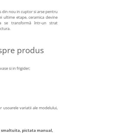
s din nou in cuptor si arse pentru
ei ultime etape, ceramica devine
ra se transformă într-un strat
ictura.
espre produs
ase si in frigider;
 usoarele variatii ale modelului,
 smaltuita, pictata manual,