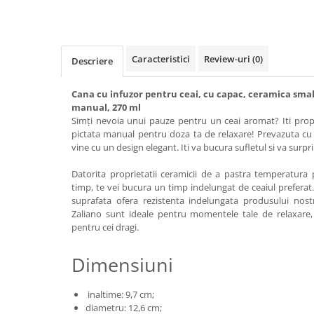
Caracteristici
Review-uri
(0)
Descriere
Cana cu infuzor pentru ceai, cu capac, ceramica smal
manual, 270 ml
Simți nevoia unui pauze pentru un ceai aromat? Iti pro
pictata manual pentru doza ta de relaxare! Prevazuta cu 
vine cu un design elegant. Iti va bucura sufletul si va surpr
Datorita proprietatii ceramicii de a pastra temperatur
timp, te vei bucura un timp indelungat de ceaiul preferat.
suprafata ofera rezistenta indelungata produsului nostru
Zaliano sunt ideale pentru momentele tale de relaxare, 
pentru cei dragi.
Dimensiuni
inaltime: 9,7 cm;
diametru: 12,6 cm;