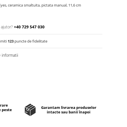
yes, ceramica smaltuita, pictata manual, 11,6 cm
 ajutor?
+40 729 547 030
imiti
123
puncte de fidelitate
informatii
Distribuie
pe
Facebook
vrare
Garantam livrarea produselor
e peste
intacte sau banii înapoi