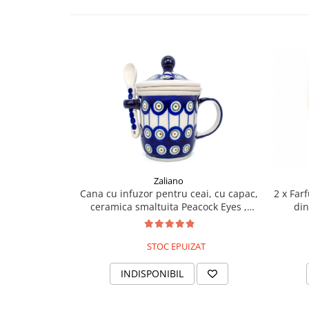
Colectia Wild Hearts
Colectia Blue Spring
Zaliano
Cana cu infuzor pentru ceai, cu capac,
2 x Far
ceramica smaltuita Peacock Eyes ,
din
pictata manual, 270 ml
STOC EPUIZAT
INDISPONIBIL