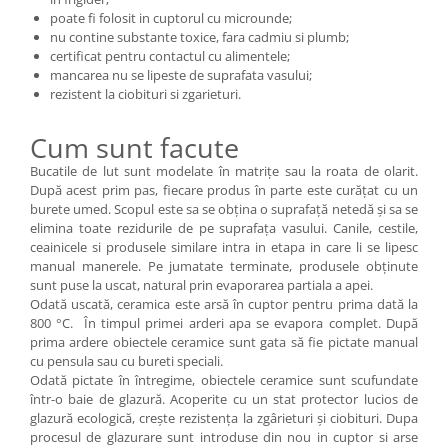
poate fi folosit in cuptorul cu microunde;
nu contine substante toxice, fara cadmiu si plumb;
certificat pentru contactul cu alimentele;
mancarea nu se lipeste de suprafata vasului;
rezistent la ciobituri si zgarieturi.
Cum sunt facute
Bucatile de lut sunt modelate în matrițe sau la roata de olarit.
După acest prim pas, fiecare produs în parte este curățat cu un
burete umed. Scopul este sa se obțina o suprafață netedă și sa se
elimina toate rezidurile de pe suprafața vasului. Canile, cestile,
ceainicele si produsele similare intra in etapa in care li se lipesc
manual manerele. Pe jumatate terminate, produsele obținute
sunt puse la uscat, natural prin evaporarea partiala a apei.
Odată uscată, ceramica este arsă în cuptor pentru prima dată la
800 °C. În timpul primei arderi apa se evapora complet. După
prima ardere obiectele ceramice sunt gata să fie pictate manual
cu pensula sau cu bureti speciali.
Odată pictate în întregime, obiectele ceramice sunt scufundate
într-o baie de glazură. Acoperite cu un stat protector lucios de
glazură ecologică, crește rezistența la zgârieturi și ciobituri. Dupa
procesul de glazurare sunt introduse din nou in cuptor si arse