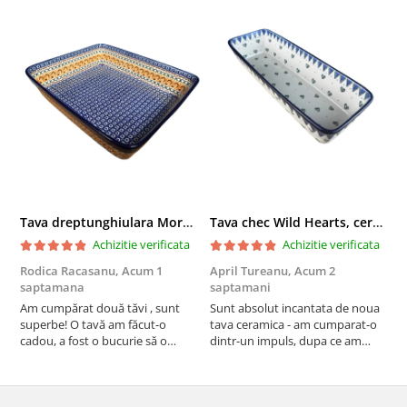
Tava dreptunghiulara Morning Sunrise, ceramica smaltuita, pictata manual, 27,0 X 32, 5 cm
Tava chec Wild Hearts, ceramica smaltuita, pictata manual, 31,0 X 12,0 cm
Achizitie verificata
Achizitie verificata
Rodica Racasanu,
Acum 1
April Tureanu,
Acum 2
O
saptamana
saptamani
s
Am cumpărat două tăvi , sunt
Sunt absolut incantata de noua
O
superbe! O tavă am făcut-o
tava ceramica - am cumparat-o
o
cadou, a fost o bucurie să o
dintr-un impuls, dupa ce am
s
daruiesc si un cadou de suflet!
aruncat la cos una din tavile
c
Cealaltă este pentru familia mea,
mele de chec, pe care apareau
c
este o plăcere să o folosim, are
pete de rugina dupa spalare.
d
viață. Vă mulțumesc!
Aceasta ma va scapa de aceasta
s