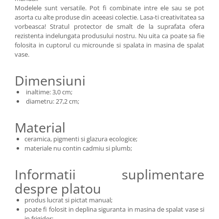
Modelele sunt versatile. Pot fi combinate intre ele sau se pot
asorta cu alte produse din aceeasi colectie. Lasa-ti creativitatea sa
vorbeasca! Stratul protector de smalt de la suprafata ofera
rezistenta indelungata produsului nostru. Nu uita ca poate sa fie
folosita in cuptorul cu microunde si spalata in masina de spalat
vase.
Dimensiuni
inaltime: 3,0 cm;
diametru: 27,2 cm;
Material
ceramica, pigmenti si glazura ecologice;
materiale nu contin cadmiu si plumb;
Informatii suplimentare
despre platou
produs lucrat si pictat manual;
poate fi folosit in deplina siguranta in masina de spalat vase si
in frigider;