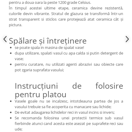
pentru a doua oara la peste 1200 grade Celsius.
În timpul acestei ultime etape, ceramica devine rezistentă,
culorile devin vibrante. Stratul de glazura se transformă într-un
strat transparent si sticlos care protejează atat ceramica cât și
pictura.
Spălare și întreținere
se poate spala in masina de spalat vase!
dupa utilizare, spalati vasul cu apa calda si putin detergent de
vase;
pentru curatare, nu utilizati agenti abrazivi sau obiecte care
pot zgaria suprafata vasului;
Instrucțiuni de folosire
pentru platou
Vasele goale nu se incalzesc, intotdeauna partea de jos a
vasului trebuie sa fie acoperita cu manacare sau lichide;
De evitat adaugarea lichidelor reci in vasul incins si invers;
Se recomanda folosirea unei protectii termice sub vasul
fierbinde atunci cand acesta este asezat pe suprafete reci sau
ude;