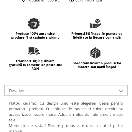
Colectia Wild Hearts
Colectia Blue Spring
Produse 100% autentice
Primești 5% înapoi în puncte de
produse fără cadmiu și plumb
fidelitate la fiecare comandă
transport sigur și livrare
Garantam livrarea produselor
gratuită la comenzi de peste 400
intacte sau banii înapoi
RON
Descriere
Platou ceramic, cu design unic, este alegerea ideala pentru
preparatul preferat. O simfonie de modele si culori, menita sa
accesorizeze fiecare masa. Aduc un plus de rafinament mesei
tale.
Momente de rasfat! Fiecare produs este unic, lucrat si pictat
manual.