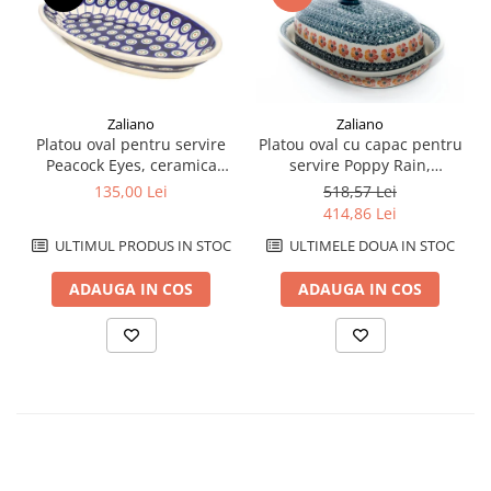
Zaliano
Zaliano
Platou oval pentru servire
Platou oval cu capac pentru
Peacock Eyes, ceramica
servire Poppy Rain,
smaltuita, pictat manual,
ceramica smaltuita, pictat
135,00 Lei
518,57 Lei
15,7 x 27,0 cm
manual, 13,5 x 39,5 cm
414,86 Lei
ULTIMUL PRODUS IN STOC
ULTIMELE DOUA IN STOC
ADAUGA IN COS
ADAUGA IN COS