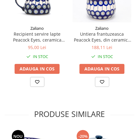
Zaliano
Zaliano
Recipient servire lapte
Untiera frantuzeasca
Peacock Eyes, ceramica
Peacock Eyes, din ceramica
smaltuita, pictat manual,
smaltuita, pictata manual,
95,00 Lei
188,11 Lei
400 ml
11,0x11,0 cm
IN STOC
IN STOC
ADAUGA IN COS
ADAUGA IN COS
PRODUSE SIMILARE
-20%
NOU