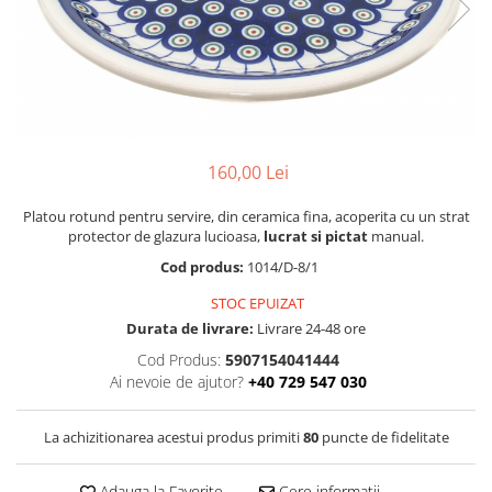
Boluri
Colectiile Flowers
Farfurii
Colectia Forget-me-nots
Colectia Basket of Blue
Recipiente depozitare
Colectii Artistice
Vaze
Colectiile Country
Accesorii decorative
160,00 Lei
Colectia Sweet Dreams
Accesorii masa
Colectia Leaf Bed
Platou rotund pentru servire, din ceramica fina, acoperita cu un strat
Baie
Colectia Autumn Garden
protector de glazura lucioasa,
lucrat si pictat
manual.
Colectia Little Flowers
Cod produs:
1014/D-8/1
Colectia Berries
STOC EPUIZAT
Durata de livrare:
Livrare 24-48 ore
Colectia Butterfly Dance
Cod Produs:
5907154041444
Colectia Morning Sunrise
Ai nevoie de ajutor?
+40 729 547 030
Colectia Infinity
Colectia Morning Glory
La achizitionarea acestui produs primiti
80
puncte de fidelitate
Colectia Blue Sea
Adauga la Favorite
Cere informatii