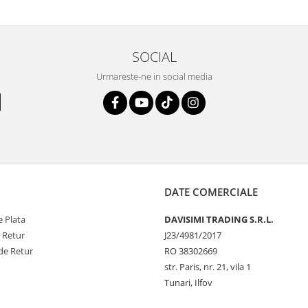
au pete de rugina dupa spalare.
finala se desprinde mult mai usor de
 va scapa de aceasta neplacere, in
suprafata acestei tavi.
are frumoasa, o ...
SOCIAL
Urmareste-ne in social media
DATE COMERCIALE
 Plata
DAVISIMI TRADING S.R.L.
e Retur
J23/4981/2017
de Retur
RO 38302669
str. Paris, nr. 21, vila 1
Tunari, Ilfov