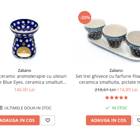
-20%
Zaliano
Zaliano
ceramic aromoterapie cu uleiuri
Set trei ghivece cu farfurie Fl
e Blue Eyes, ceramica smaltuita,
ceramica smaltuita, pictate
ctata manual, 10,4 x 8,9 cm
140,00 Lei
218,61 Lei
174,89 Lei
ULTIMELE DOUA IN STOC
IN STOC
ADAUGA IN COS
ADAUGA IN COS