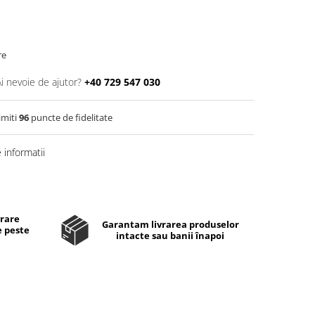
re
Ai nevoie de ajutor?
+40 729 547 030
imiti
96
puncte de fidelitate
informatii
Distribuie
pe
Facebook
vrare
Garantam livrarea produselor
e peste
intacte sau banii înapoi