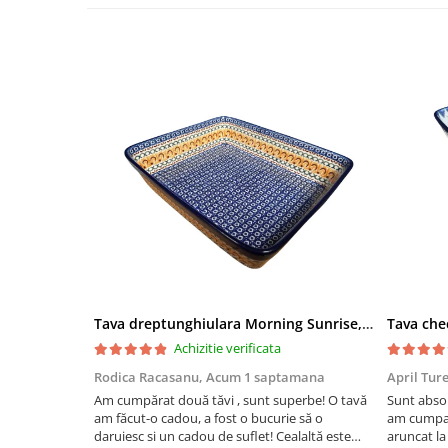
Tava dreptunghiulara Morning Sunrise, ceramica smaltuita, pictata manual, 27,0 X 32, 5 cm
Achizitie verificata
Rodica Racasanu,
Acum 1 saptamana
April Tur
Am cumpărat două tăvi , sunt superbe! O tavă
Sunt absol
am făcut-o cadou, a fost o bucurie să o
am cumpar
daruiesc si un cadou de suflet! Cealaltă este
aruncat la