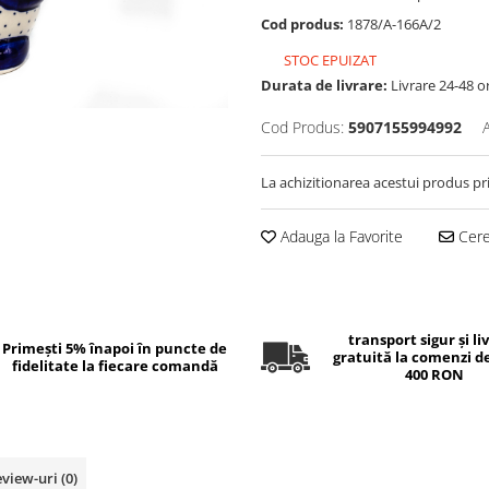
Cod produs:
1878/A-166A/2
STOC EPUIZAT
Durata de livrare:
Livrare 24-48 o
Cod Produs:
5907155994992
La achizitionarea acestui produs pr
Adauga la Favorite
Cere 
transport sigur și li
Primești 5% înapoi în puncte de
gratuită la comenzi d
fidelitate la fiecare comandă
400 RON
eview-uri
(0)