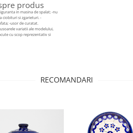
espre produs
 siguranta in masina de spalat; -nu
ciobituri si zgarieturi. -
fata; -usor de curatat.
usoarele variatii ale modelului,
acute cu scop reprezentativ si
RECOMANDARI