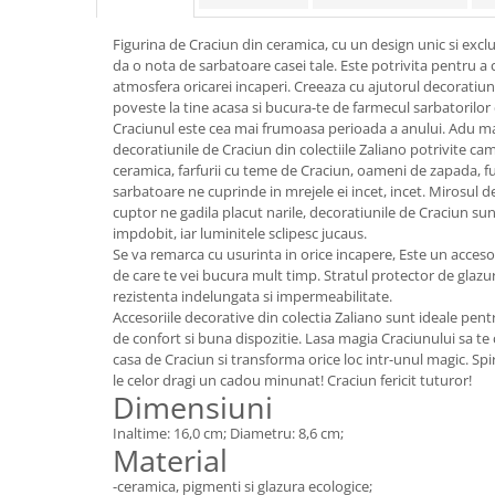
Colectia Wild Hearts
Colectia Blue Spring
Figurina de Craciun din ceramica, cu un design unic si exclu
da o nota de sarbatoare casei tale. Este potrivita pentru a
atmosfera oricarei incaperi. Creeaza cu ajutorul decoratiun
poveste la tine acasa si bucura-te de farmecul sarbatorilor 
Craciunul este cea mai frumoasa perioada a anului. Adu mag
decoratiunile de Craciun din colectiile Zaliano potrivite cam
ceramica, farfurii cu teme de Craciun, oameni de zapada, ful
sarbatoare ne cuprinde in mrejele ei incet, incet. Mirosul 
cuptor ne gadila placut narile, decoratiunile de Craciun sun
impdobit, iar luminitele sclipesc jucaus.
Se va remarca cu usurinta in orice incapere, Este un accesor
de care te vei bucura mult timp. Stratul protector de glazu
rezistenta indelungata si impermeabilitate.
Accesoriile decorative din colectia Zaliano sunt ideale pe
de confort si buna dispozitie. Lasa magia Craciunului sa te
casa de Craciun si transforma orice loc intr-unul magic. Spir
le celor dragi un cadou minunat! Craciun fericit tuturor!
Dimensiuni
Inaltime: 16,0 cm; Diametru: 8,6 cm;
Material
-ceramica, pigmenti si glazura ecologice;