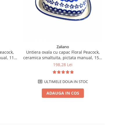
Zaliano
Peacock,
Untiera ovala cu capac Floral Peacock,
Platou 
ual, 11,6
ceramica smaltuita, pictata manual, 15,0
Peacock,
x 19,8 cm
ma
198,28 Lei
ULTIMELE DOUA IN STOC
ADAUGA IN COS