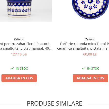
Zaliano
Zaliano
nt pentru zahar Floral Peacock,
Farfurie rotunda mica Floral 
a smaltuita, pictat manual, 400
ceramica smaltuita, pictata man
ml
cm
127,10 Lei
60,00 Lei
IN STOC
IN STOC
ADAUGA IN COS
ADAUGA IN COS
PRODUSE SIMILARE