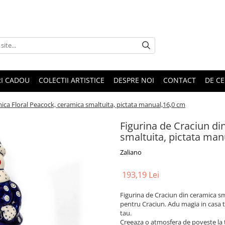
RI CADOU
COLECTII ARTISTICE
DESPRE NOI
CONTACT
DE CE
mica Floral Peacock, ceramica smaltuita, pictata manual,16,0 cm
Figurina de Craciun di
smaltuita, pictata man
Zaliano
193,19 Lei
Figurina de Craciun din ceramica sm
pentru Craciun. Adu magia in casa t
tau.
Creeaza o atmosfera de poveste la t