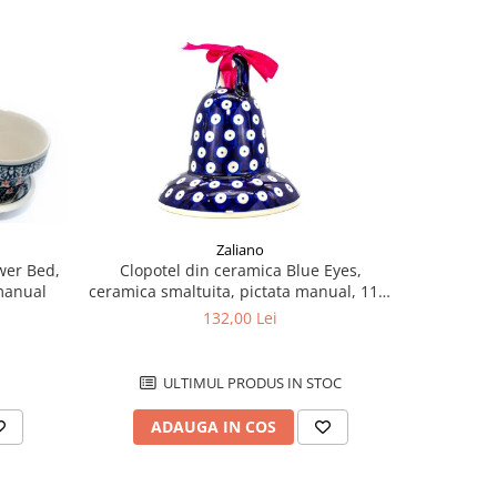
Zaliano
ower Bed,
Clopotel din ceramica Blue Eyes,
Clopot
 manual
ceramica smaltuita, pictata manual, 11,4
ceramica s
cm
132,00 Lei
ULTIMUL PRODUS IN STOC
U
ADAUGA IN COS