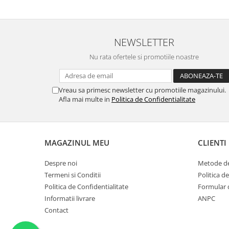
pentru familia mea, este o plăcere să o folosim,
care apare
are viață. Vă mulțumesc!
Aceasta ma
plus este t
NEWSLETTER
Nu rata ofertele si promotiile noastre
Vreau sa primesc newsletter cu promotiile magazinului.
Afla mai multe in
Politica de Confidentialitate
MAGAZINUL MEU
CLIENTI
Despre noi
Metode de
Termeni si Conditii
Politica d
Politica de Confidentialitate
Formular 
Informatii livrare
ANPC
Contact