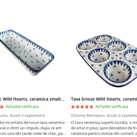
Tava chec Wild Hearts, ceramica smaltuita, pictata manual, 31,0 X 12,0 cm
Achizitie verificata
Achizitie verificata
eanu,
Acum 2 saptamani
Octavia Berceanu,
Acum 2 saptam
ut incantata de noua tava ceramica -
O tava ceramica superb lucrata, o m
at-o dintr-un impuls, dupa ce am
de arta! In plus, spre deosebire de f
 cos una din tavile mele de chec, pe
ceramice pentru briose din comert, 