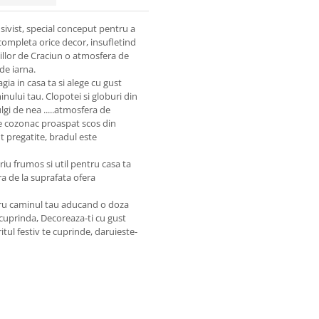
sivist, special conceput pentru a
 completa orice decor, insufletind
illor de Craciun o atmosfera de
de iarna.
ia in casa ta si alege cu gust
inului tau. Clopotei si globuri din
gi de nea .....atmosfera de
de cozonac proaspat scos din
t pregatite, bradul este
iu frumos si util pentru casa ta
ra de la suprafata ofera
ntru caminul tau aducand o doza
 cuprinda, Decoreaza-ti cu gust
itul festiv te cuprinde, daruieste-