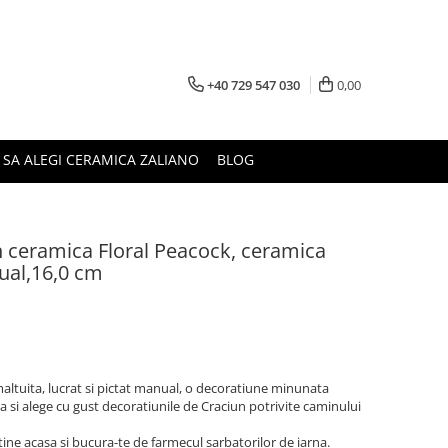
+40 729 547 030
0,00
 SA ALEGI CERAMICA ZALIANO
BLOG
n ceramica Floral Peacock, ceramica
ual,16,0 cm
altuita, lucrat si pictat manual, o decoratiune minunata
a si alege cu gust decoratiunile de Craciun potrivite caminului
ine acasa si bucura-te de farmecul sarbatorilor de iarna.