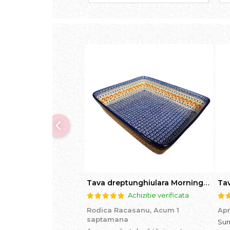
Tava dreptunghiulara Morning Sunrise, ceramica smaltuita, pictata manual, 27,0 X 32, 5 cm
Achizitie verificata
Rodica Racasanu,
Acum 1
Apr
saptamana
Sun