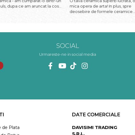
amica - am cumparat-o dintr-un
O tava ceramica superb lucrata, 
uls, dupa ce am aruncat la cos
mica opera de arta! In plus, spre
 din tavile mele de chec, pe care
deosebire de formele ceramice
reau pete de rugina dupa
pentru briose din comert,
lare. Aceasta ma va scapa de
compozitia finala se desprinde m
asta neplacere, in plus este tare
mai usor de pe suprafata acestei t
oasa, o ...
SOCIAL
Urmareste-ne in social media
TI
DATE COMERCIALE
DAVISIMI TRADING
 de Plata
S.R.L.