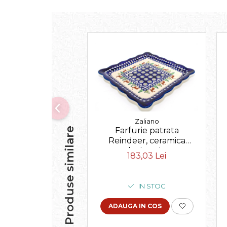
Zaliano
Produse similare
Farfurie patrata
Reindeer, ceramica
smaltuita, pictata
183,03 Lei
manual, 23,8 x 23,8 cm
IN STOC
ADAUGA IN COS