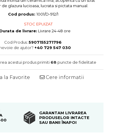
nda intinsa din ceramica fina, acoperita cu un strat
 de glazura lucioasa, lucrata si pictata manual.
Cod produs:
1001/D-912/1
STOC EPUIZAT
Durata de livrare:
Livrare 24-48 ore
Cod Produs:
5907155271796
 nevoie de ajutor?
+40 729 547 030
area acestui produs primiti
68
puncte de fidelitate
 la Favorite
Cere informatii
Distribuie
pe
Facebook
I
GARANTAM LIVRAREA
A
PRODUSELOR INTACTE
400
SAU BANII ÎNAPOI