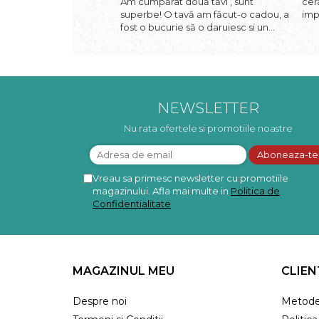
Am cumpărat două tăvi , sunt
cer
superbe! O tavă am făcut-o cadou, a
imp
fost o bucurie să o daruiesc si un
una
cadou de suflet! Cealaltă este pentru
apa
familia mea, este o plăcere să o
spa
folosim, are viață. Vă mulțumesc!
ace
frum
NEWSLETTER
Nu rata ofertele si promotiile noastre
Vreau sa primesc newsletter cu promotiile
magazinului. Afla mai multe in
Politica de
Confidentialitate
MAGAZINUL MEU
CLIEN
Despre noi
Metode