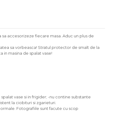
ta sa accesorizeze fiecare masa. Aduc un plus de
itatea sa vorbeasca! Stratul protector de smalt de la
ta in masina de spalat vase!
 spalat vase si in frigider; -nu contine substante
ent la ciobituri si zgarieturi.
 normale. Fotografiile sunt facute cu scop