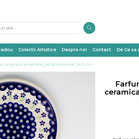
 cadou
Colectii Artistice
Despre noi
Contact
De Ce sa 
e, ceramica smaltuita, pictata manual, 24,0 cm
Farfu
ceramica