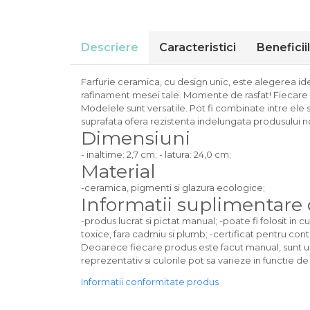
Colectia Blue Spring
Descriere
Caracteristici
Beneficii
Farfurie ceramica, cu design unic, este alegerea id
rafinament mesei tale. Momente de rasfat! Fiecare p
Modelele sunt versatile. Pot fi combinate intre ele 
suprafata ofera rezistenta indelungata produsului no
Dimensiuni
- inaltime: 2,7 cm; - latura: 24,0 cm;
Material
-ceramica, pigmenti si glazura ecologice;
Informatii suplimentare
-produs lucrat si pictat manual; -poate fi folosit in 
toxice, fara cadmiu si plumb; -certificat pentru conta
Deoarece fiecare produs este facut manual, sunt unic
reprezentativ si culorile pot sa varieze in functie de
Informatii conformitate produs