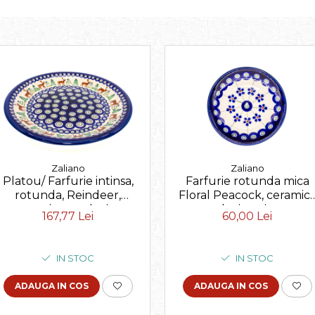
Zaliano
Zaliano
Platou/ Farfurie intinsa,
Farfurie rotunda mica
rotunda, Reindeer,
Floral Peacock, ceramic
ceramica smaltuita,
smaltuita, pictata
167,77 Lei
60,00 Lei
pictata manual, 24,0 cm
manual, 11,6 cm
IN STOC
IN STOC
ADAUGA IN COS
ADAUGA IN COS