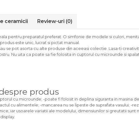
le ceramicii
Review-uri
(0)
eala pentru preparatul preferat. O simfonie de modele si culori, meni
rodus este unic, lucrat si pictat manual.
sau se pot asorta cu alte produse din aceeasi colectie. Lasa-ti creativ
stru. Nu uita ca poate sa fie folosita in cuptorul cu microunde si spala
 despre produs
cuptorul cu microunde; -poate fi folosit in deplina siguranta in masina de
ctul cu alimentele; -mancarea nu se lipeste de suprafata vasului; -rezist
e, iar usoarele variatii ale modelului, dimensiunilor si greutatii sunt
 display.