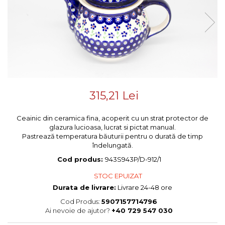
Colectiile Flowers
Boluri
Colectia Forget-me-nots
Farfurii
Colectia Basket of Blue
Recipiente depozitare
Colectii Artistice
Vaze
Colectiile Country
Accesorii decorative
Colectia Sweet Dreams
Colectia Leaf Bed
Accesorii masa
315,21 Lei
Colectia Autumn Garden
Baie
Colectia Little Flowers
Ceainic din ceramica fina, acoperit cu un strat protector de
Colectia Berries
glazura lucioasa, lucrat si pictat manual.
Pastrează temperatura băuturii pentru o durată de timp
Colectia Butterfly Dance
îndelungată.
Colectia Morning Sunrise
Cod produs:
943S943P/D-912/1
Colectia Infinity
STOC EPUIZAT
Colectia Morning Glory
Durata de livrare:
Livrare 24-48 ore
Colectia Blue Sea
Cod Produs:
5907157714796
Ai nevoie de ajutor?
+40 729 547 030
Colectia Wild Hearts