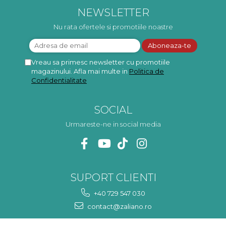
mulțumesc!
ma va scapa de aceasta
p
NEWSLETTER
neplacere, in plus este tare
frumoasa, o ...
Nu rata ofertele si promotiile noastre
Vreau sa primesc newsletter cu promotiile
magazinului. Afla mai multe in
Politica de
Confidentialitate
SOCIAL
Urmareste-ne in social media
SUPORT CLIENTI
+40 729 547 030
contact@zaliano.ro