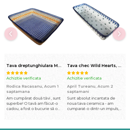
Tava dreptunghiulara Morning Sunrise, ceramica smaltuita, pictata manual, 27,0 X 32, 5 cm
Tava chec Wild Hearts, ceramica smaltuita, pictata manual, 31,0 X 12,0 cm
Achizitie verificata
Achizitie verificata
A
Rodica Racasanu,
Acum 1
April Tureanu,
Acum 2
O
saptamana
saptamani
Am cumpărat două tăvi , sunt
Sunt absolut incantata de
O
superbe! O tavă am făcut-o
noua tava ceramica - am
l
cadou, a fost o bucurie să o
cumparat-o dintr-un impuls,
I
daruiesc si un cadou de suflet!
dupa ce am aruncat la cos
f
Cealaltă este pentru familia
una din tavile mele de chec,
b
mea, este o plăcere să o
pe care apareau pete de
c
folosim, are viață. Vă
rugina dupa spalare. Aceasta
d