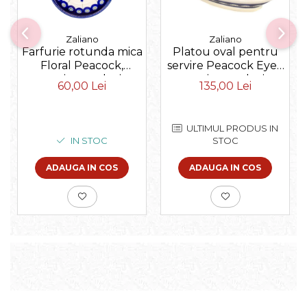
Zaliano
Zaliano
Platou oval pentru
Farfurie rotunda mica
servire Peacock Eyes,
Floral Peacock,
ceramica smaltuita,
ceramica smaltuita,
135,00 Lei
60,00 Lei
pictat manual, 15,7 x
pictata manual, 11,6
27,0 cm
cm
ULTIMUL PRODUS IN
STOC
IN STOC
ADAUGA IN COS
ADAUGA IN COS