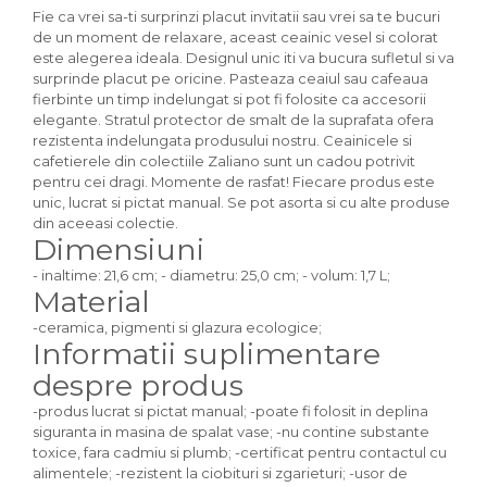
Fie ca vrei sa-ti surprinzi placut invitatii sau vrei sa te bucuri
de un moment de relaxare, aceast ceainic vesel si colorat
este alegerea ideala. Designul unic iti va bucura sufletul si va
surprinde placut pe oricine. Pasteaza ceaiul sau cafeaua
fierbinte un timp indelungat si pot fi folosite ca accesorii
elegante. Stratul protector de smalt de la suprafata ofera
rezistenta indelungata produsului nostru. Ceainicele si
cafetierele din colectiile Zaliano sunt un cadou potrivit
pentru cei dragi. Momente de rasfat! Fiecare produs este
unic, lucrat si pictat manual. Se pot asorta si cu alte produse
din aceeasi colectie.
Dimensiuni
- inaltime: 21,6 cm; - diametru: 25,0 cm; - volum: 1,7 L;
Material
-ceramica, pigmenti si glazura ecologice;
Informatii suplimentare
despre produs
-produs lucrat si pictat manual; -poate fi folosit in deplina
siguranta in masina de spalat vase; -nu contine substante
toxice, fara cadmiu si plumb; -certificat pentru contactul cu
alimentele; -rezistent la ciobituri si zgarieturi; -usor de