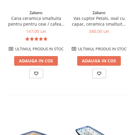
Zaliano
Zaliano
Cana ceramica smaltuita
Vas cuptor Petals, oval cu
pentru pentru ceai / cafea /
capac, ceramica smaltuita,
vin fiert Fire Poppies, in
pictat manual, 21,5 x 26,0
147,00 Lei
340,00 Lei
forma de "balon", pictata
cm, volum 1,2 L
manual, 320 ml
ULTIMUL PRODUS IN STOC
ULTIMUL PRODUS IN STOC
ADAUGA IN COS
ADAUGA IN COS