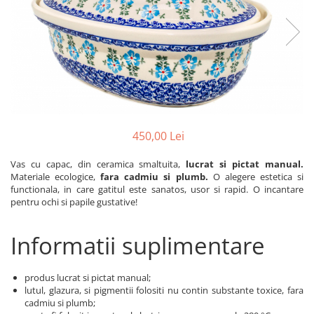
Boluri
Colectiile Flowers
Farfurii
Colectia Forget-me-nots
Colectia Basket of Blue
Recipiente depozitare
Colectii Artistice
Vaze
Colectiile Country
Accesorii decorative
Colectia Sweet Dreams
Accesorii masa
Colectia Leaf Bed
450,00 Lei
Baie
Colectia Autumn Garden
Vas cu capac, din ceramica smaltuita,
lucrat si pictat manual.
Colectia Little Flowers
Materiale ecologice,
fara cadmiu si plumb.
O alegere estetica si
functionala, in care gatitul este sanatos, usor si rapid. O incantare
Colectia Berries
pentru ochi si papile gustative!
Colectia Butterfly Dance
Colectia Morning Sunrise
Informatii suplimentare
Colectia Infinity
Colectia Morning Glory
produs lucrat si pictat manual;
lutul, glazura, si pigmentii folositi nu contin substante toxice, fara
Colectia Blue Sea
cadmiu si plumb;