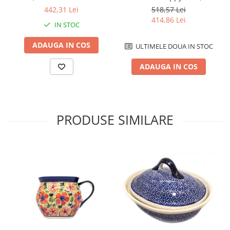
ceramica smaltuita, pictat
pictata manual, 39,0 x 17,5
518,57 Lei
442,31 Lei
manual, 13,5 x 39,5 cm
cm
414,86 Lei
IN STOC
ADAUGA IN COS
ULTIMELE DOUA IN STOC
ADAUGA IN COS
PRODUSE SIMILARE