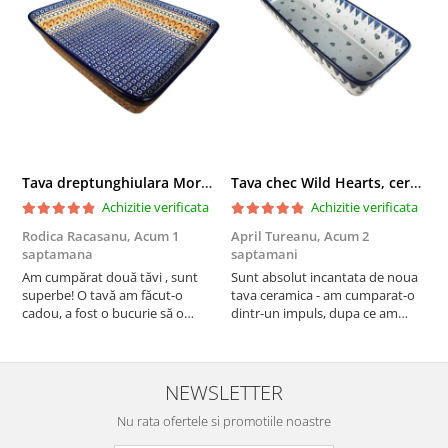
Tava dreptunghiulara Morning Sunrise, ceramica smaltuita, pictata manual, 27,0 X 32, 5 cm
Tava chec Wild Hearts, ceramica smaltuita, pictata manual, 31,0 X 12,0 cm
Achizitie verificata
Achizitie verificata
Rodica Racasanu,
Acum 1
April Tureanu,
Acum 2
O
saptamana
saptamani
s
Am cumpărat două tăvi , sunt
Sunt absolut incantata de noua
O
superbe! O tavă am făcut-o
tava ceramica - am cumparat-o
o
cadou, a fost o bucurie să o
dintr-un impuls, dupa ce am
s
daruiesc si un cadou de suflet!
aruncat la cos una din tavile
c
Cealaltă este pentru familia mea,
mele de chec, pe care apareau
c
este o plăcere să o folosim, are
pete de rugina dupa spalare.
d
viață. Vă mulțumesc!
Aceasta ma va scapa de aceasta
s
NEWSLETTER
neplacere, in plus este tare
Nu rata ofertele si promotiile noastre
frumoasa, o ...