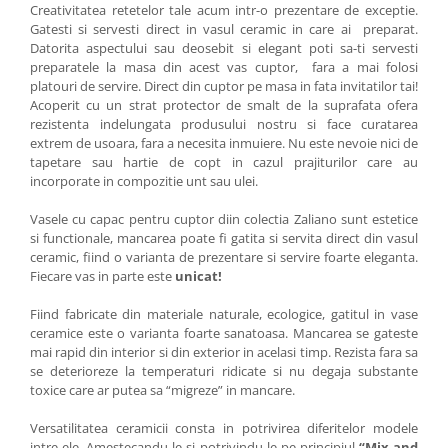
Creativitatea retetelor tale acum intr-o prezentare de exceptie.
Gatesti si servesti direct in vasul ceramic in care ai preparat.
Datorita aspectului sau deosebit si elegant poti sa-ti servesti
preparatele la masa din acest vas cuptor, fara a mai folosi
platouri de servire. Direct din cuptor pe masa in fata invitatilor tai!
Acoperit cu un strat protector de smalt de la suprafata ofera
rezistenta indelungata produsului nostru si face curatarea
extrem de usoara, fara a necesita inmuiere. Nu este nevoie nici de
tapetare sau hartie de copt in cazul prajiturilor care au
incorporate in compozitie unt sau ulei.
Vasele cu capac pentru cuptor diin colectia Zaliano sunt estetice
si functionale, mancarea poate fi gatita si servita direct din vasul
ceramic, fiind o varianta de prezentare si servire foarte eleganta.
Fiecare vas in parte este
unicat!
Fiind fabricate din materiale naturale, ecologice, gatitul in vase
ceramice este o varianta foarte sanatoasa. Mancarea se gateste
mai rapid din interior si din exterior in acelasi timp. Rezista fara sa
se deterioreze la temperaturi ridicate si nu degaja substante
toxice care ar putea sa “migreze” in mancare.
Versatilitatea ceramicii consta in potrivirea diferitelor modele
intre ele. Amestecandu-le si potrivindu-le pe principiul
“Mix and