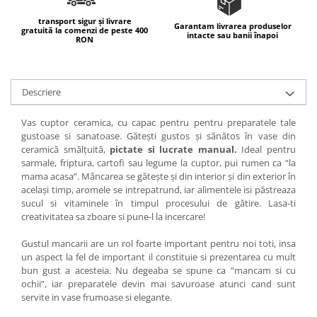
transport sigur și livrare
Garantam livrarea produselor
gratuită la comenzi de peste 400
intacte sau banii înapoi
RON
Descriere
Vas cuptor ceramica, cu capac pentru pentru preparatele tale
gustoase si sanatoase. Gătești gustos și sănătos în vase din
ceramică smălțuită,
pictate si lucrate manual.
Ideal pentru
sarmale, friptura, cartofi sau legume la cuptor, pui rumen ca “la
mama acasa”. Mâncarea se gătește și din interior și din exterior în
același timp, aromele se intrepatrund, iar alimentele isi păstreaza
sucul si vitaminele în timpul procesului de gătire. Lasa-ti
creativitatea sa zboare si pune-l la incercare!
Gustul mancarii are un rol foarte important pentru noi toti, insa
un aspect la fel de important il constituie si prezentarea cu mult
bun gust a acesteia. Nu degeaba se spune ca “mancam si cu
ochii”, iar preparatele devin mai savuroase atunci cand sunt
servite in vase frumoase si elegante.