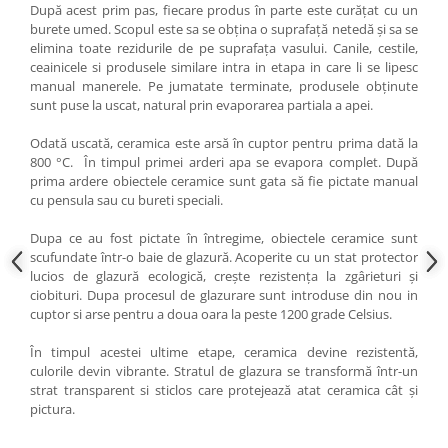
După acest prim pas, fiecare produs în parte este curățat cu un
burete umed. Scopul este sa se obțina o suprafață netedă și sa se
elimina toate rezidurile de pe suprafața vasului. Canile, cestile,
ceainicele si produsele similare intra in etapa in care li se lipesc
manual manerele. Pe jumatate terminate, produsele obținute
sunt puse la uscat, natural prin evaporarea partiala a apei.
Odată uscată, ceramica este arsă în cuptor pentru prima dată la
800 °C. În timpul primei arderi apa se evapora complet. După
prima ardere obiectele ceramice sunt gata să fie pictate manual
cu pensula sau cu bureti speciali.
Dupa ce au fost pictate în întregime, obiectele ceramice sunt
scufundate într-o baie de glazură. Acoperite cu un stat protector
lucios de glazură ecologică, crește rezistența la zgârieturi și
ciobituri. Dupa procesul de glazurare sunt introduse din nou in
cuptor si arse pentru a doua oara la peste 1200 grade Celsius.
În timpul acestei ultime etape, ceramica devine rezistentă,
culorile devin vibrante. Stratul de glazura se transformă într-un
strat transparent si sticlos care protejează atat ceramica cât și
pictura.