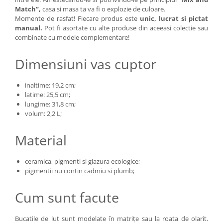
Match”,
casa si masa ta va fi o explozie de culoare.
Momente de rasfat! Fiecare produs este
unic, lucrat si pictat
manual.
Pot fi asortate cu alte produse din aceeasi colectie sau
combinate cu modele complementare!
Dimensiuni vas cuptor
inaltime: 19,2 cm;
latime: 25,5 cm;
lungime: 31,8 cm;
volum: 2,2 L;
Material
ceramica, pigmenti si glazura ecologice;
pigmentii nu contin cadmiu si plumb;
Cum sunt facute
Bucatile de lut sunt modelate în matrițe sau la roata de olarit.