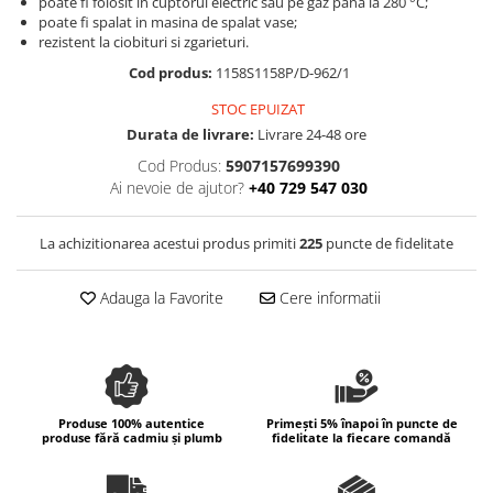
poate fi folosit in cuptorul electric sau pe gaz pana la 280 °C;
Colectia Wild Hearts
poate fi spalat in masina de spalat vase;
rezistent la ciobituri si zgarieturi.
Colectia Blue Spring
Cod produs:
1158S1158P/D-962/1
STOC EPUIZAT
Durata de livrare:
Livrare 24-48 ore
Cod Produs:
5907157699390
Ai nevoie de ajutor?
+40 729 547 030
La achizitionarea acestui produs primiti
225
puncte de fidelitate
Adauga la Favorite
Cere informatii
Produse 100% autentice
Primești 5% înapoi în puncte de
produse fără cadmiu și plumb
fidelitate la fiecare comandă