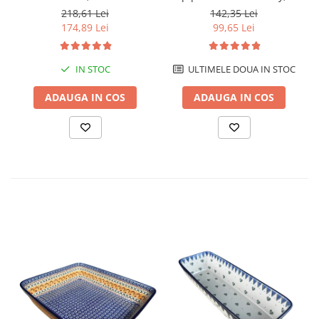
smaltuita, pictate manual
ceramica smaltuita, pictata
218,61 Lei
142,35 Lei
manual, 6,4/18,4 x 10,4 cm
174,89 Lei
99,65 Lei
IN STOC
ULTIMELE DOUA IN STOC
ADAUGA IN COS
ADAUGA IN COS