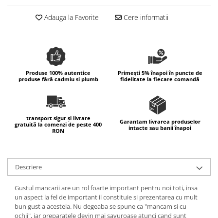
Colectia Wild Hearts
Adauga la Favorite
Cere informatii
Colectia Blue Spring
Produse 100% autentice
Primești 5% înapoi în puncte de
produse fără cadmiu și plumb
fidelitate la fiecare comandă
transport sigur și livrare
Garantam livrarea produselor
gratuită la comenzi de peste 400
intacte sau banii înapoi
RON
Descriere
Gustul mancarii are un rol foarte important pentru noi toti, insa
un aspect la fel de important il constituie si prezentarea cu mult
bun gust a acesteia. Nu degeaba se spune ca "mancam si cu
ochii", iar preparatele devin mai savuroase atunci cand sunt