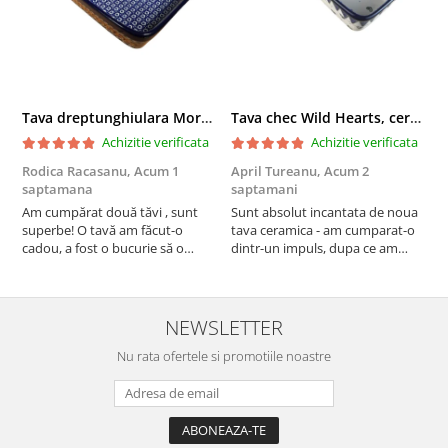
Tava dreptunghiulara Morning Sunrise, ceramica smaltuita, pictata manual, 27,0 X 32, 5 cm
Tava chec Wild Hearts, ceramica smaltuita, pictata manual, 31,0 X 12,0 cm
Achizitie verificata
Achizitie verificata
Rodica Racasanu,
Acum 1
April Tureanu,
Acum 2
O
saptamana
saptamani
s
Am cumpărat două tăvi , sunt
Sunt absolut incantata de noua
O
superbe! O tavă am făcut-o
tava ceramica - am cumparat-o
o
cadou, a fost o bucurie să o
dintr-un impuls, dupa ce am
s
daruiesc si un cadou de suflet!
aruncat la cos una din tavile
c
Cealaltă este pentru familia mea,
mele de chec, pe care apareau
c
este o plăcere să o folosim, are
pete de rugina dupa spalare.
d
viață. Vă mulțumesc!
Aceasta ma va scapa de aceasta
s
NEWSLETTER
neplacere, in plus este tare
Nu rata ofertele si promotiile noastre
frumoasa, o ...