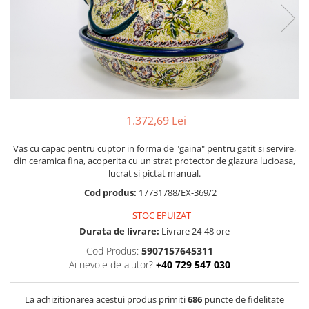
Boluri
Colectiile Flowers
Farfurii
Colectia Forget-me-nots
Colectia Basket of Blue
Recipiente depozitare
Colectii Artistice
Vaze
Colectiile Country
Accesorii decorative
Colectia Sweet Dreams
Accesorii masa
1.372,69 Lei
Colectia Leaf Bed
Baie
Colectia Autumn Garden
Vas cu capac pentru cuptor in forma de "gaina" pentru gatit si servire,
din ceramica fina, acoperita cu un strat protector de glazura lucioasa,
Colectia Little Flowers
lucrat si pictat manual.
Colectia Berries
Cod produs:
17731788/EX-369/2
Colectia Butterfly Dance
STOC EPUIZAT
Colectia Morning Sunrise
Durata de livrare:
Livrare 24-48 ore
Cod Produs:
5907157645311
Colectia Infinity
Ai nevoie de ajutor?
+40 729 547 030
Colectia Morning Glory
Colectia Blue Sea
La achizitionarea acestui produs primiti
686
puncte de fidelitate