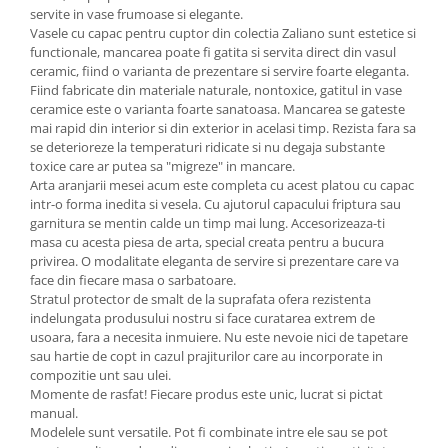
servite in vase frumoase si elegante.
Vasele cu capac pentru cuptor din colectia Zaliano sunt estetice si
functionale, mancarea poate fi gatita si servita direct din vasul
ceramic, fiind o varianta de prezentare si servire foarte eleganta.
Fiind fabricate din materiale naturale, nontoxice, gatitul in vase
ceramice este o varianta foarte sanatoasa. Mancarea se gateste
mai rapid din interior si din exterior in acelasi timp. Rezista fara sa
se deterioreze la temperaturi ridicate si nu degaja substante
toxice care ar putea sa "migreze" in mancare.
Arta aranjarii mesei acum este completa cu acest platou cu capac
intr-o forma inedita si vesela. Cu ajutorul capacului friptura sau
garnitura se mentin calde un timp mai lung. Accesorizeaza-ti
masa cu acesta piesa de arta, special creata pentru a bucura
privirea. O modalitate eleganta de servire si prezentare care va
face din fiecare masa o sarbatoare.
Stratul protector de smalt de la suprafata ofera rezistenta
indelungata produsului nostru si face curatarea extrem de
usoara, fara a necesita inmuiere. Nu este nevoie nici de tapetare
sau hartie de copt in cazul prajiturilor care au incorporate in
compozitie unt sau ulei.
Momente de rasfat! Fiecare produs este unic, lucrat si pictat
manual.
Modelele sunt versatile. Pot fi combinate intre ele sau se pot