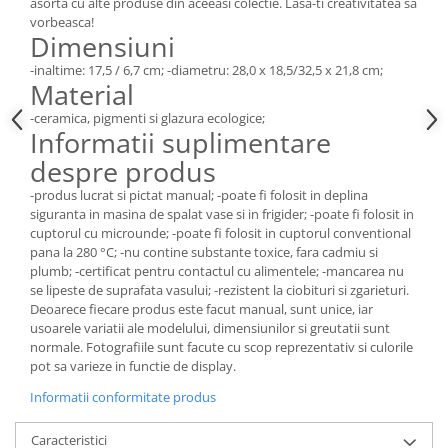
asorta cu alte produse din aceeasi colectie. Lasa-ti creativitatea sa
vorbeasca!
Dimensiuni
-inaltime: 17,5 / 6,7 cm; -diametru: 28,0 x 18,5/32,5 x 21,8 cm;
Material
-ceramica, pigmenti si glazura ecologice;
Informatii suplimentare
despre produs
-produs lucrat si pictat manual; -poate fi folosit in deplina
siguranta in masina de spalat vase si in frigider; -poate fi folosit in
cuptorul cu microunde; -poate fi folosit in cuptorul conventional
pana la 280 °C; -nu contine substante toxice, fara cadmiu si
plumb; -certificat pentru contactul cu alimentele; -mancarea nu
se lipeste de suprafata vasului; -rezistent la ciobituri si zgarieturi.
Deoarece fiecare produs este facut manual, sunt unice, iar
usoarele variatii ale modelului, dimensiunilor si greutatii sunt
normale. Fotografiile sunt facute cu scop reprezentativ si culorile
pot sa varieze in functie de display.
Informatii conformitate produs
Caracteristici