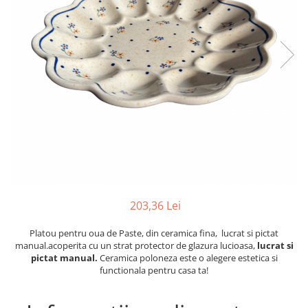
Boluri
Colectiile Flowers
Farfurii
Colectia Forget-me-nots
Colectia Basket of Blue
Recipiente depozitare
Colectii Artistice
Vaze
Colectiile Country
Accesorii decorative
Colectia Sweet Dreams
Accesorii masa
Colectia Leaf Bed
Baie
Colectia Autumn Garden
Colectia Little Flowers
Colectia Berries
203,36 Lei
Colectia Butterfly Dance
Colectia Morning Sunrise
Platou pentru oua de Paste, din ceramica fina, lucrat si pictat
manual.acoperita cu un strat protector de glazura lucioasa,
lucrat si
Colectia Infinity
pictat manual.
Ceramica poloneza este o alegere estetica si
functionala pentru casa ta!
Colectia Morning Glory
Colectia Blue Sea