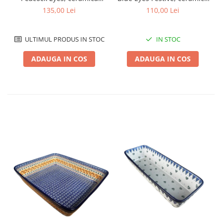
smaltuita, pictat manual,
smaltuita, pictat manual,
135,00 Lei
110,00 Lei
15,7 x 27,0 cm
11,1 x 28,3 cm
ULTIMUL PRODUS IN STOC
IN STOC
ADAUGA IN COS
ADAUGA IN COS