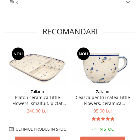
Blog
RECOMANDARI
NOU
NOU
Zaliano
Zaliano
Platou ceramica Little
Ceasca pentru cafea Little
Flowers, smaltuit, pictat
Flowers, ceramica
manual, 25,0 x 21,0cm
smaltuita, pictata manual,
240,00 Lei
95,00 Lei
350 ml
ULTIMUL PRODUS IN STOC
IN STOC