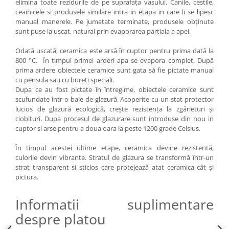
elimina toate rezidurile de pe suprafața vasului. Canile, cestile,
ceainicele si produsele similare intra in etapa in care li se lipesc
manual manerele. Pe jumatate terminate, produsele obținute
sunt puse la uscat, natural prin evaporarea partiala a apei.
Odată uscată, ceramica este arsă în cuptor pentru prima dată la
800 °C. În timpul primei arderi apa se evapora complet. După
prima ardere obiectele ceramice sunt gata să fie pictate manual
cu pensula sau cu bureti speciali.
Dupa ce au fost pictate în întregime, obiectele ceramice sunt
scufundate într-o baie de glazură. Acoperite cu un stat protector
lucios de glazură ecologică, crește rezistența la zgârieturi și
ciobituri. Dupa procesul de glazurare sunt introduse din nou in
cuptor si arse pentru a doua oara la peste 1200 grade Celsius.
În timpul acestei ultime etape, ceramica devine rezistentă,
culorile devin vibrante. Stratul de glazura se transformă într-un
strat transparent si sticlos care protejează atat ceramica cât și
pictura.
Informatii suplimentare
despre platou