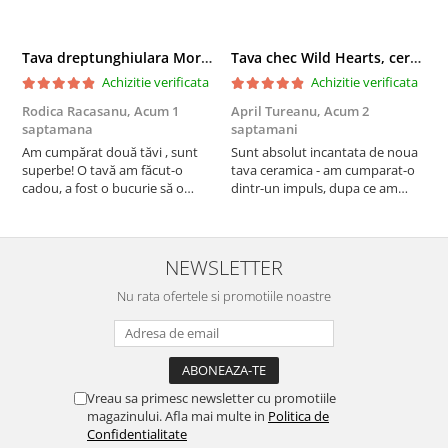
Tava dreptunghiulara Morning Sunrise, ceramica smaltuita, pictata manual, 27,0 X 32, 5 cm
Tava chec Wild Hearts, ceramica smaltuita, pictata manual, 31,0 X 12,0 cm
Achizitie verificata
Achizitie verificata
Rodica Racasanu,
Acum 1
April Tureanu,
Acum 2
O
saptamana
saptamani
s
Am cumpărat două tăvi , sunt
Sunt absolut incantata de noua
O
superbe! O tavă am făcut-o
tava ceramica - am cumparat-o
o
cadou, a fost o bucurie să o
dintr-un impuls, dupa ce am
s
daruiesc si un cadou de suflet!
aruncat la cos una din tavile
c
Cealaltă este pentru familia mea,
mele de chec, pe care apareau
c
este o plăcere să o folosim, are
pete de rugina dupa spalare.
d
viață. Vă mulțumesc!
Aceasta ma va scapa de aceasta
s
NEWSLETTER
neplacere, in plus este tare
Nu rata ofertele si promotiile noastre
frumoasa, o ...
Vreau sa primesc newsletter cu promotiile
magazinului. Afla mai multe in
Politica de
Confidentialitate