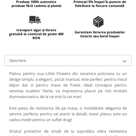
Produse 100% autentice
Primești 5% înapoi în puncte de
produse fără cadmiu și plumb
fidelitate la fiecare comandă
transport sigur și livrare
Garantam livrarea produselor
gratuită la comenzi de peste 400
intacte sau banii înapoi
RON
Descriere
Platou pentru oua Little Flowers din ceramica poloneza cu un
design simplu si elegant, pictat manual, este perfect pentru micul
dejun dar si pentru masa de Paste. Ideal conceput pentru
servirea oualelor fierte, va impresiona placut pe toti invitatii
dumneavoastra, de la cei mici la cei mari.
Este piesa de rezistenta de pe masa, o modalitate eleganta de
servire, perfecta pentru cei atenti la detalii. Acest platou este un
cadou inedit pentru un suflet drag!
Stratul protector de smalt de la suprafata ofera rezistenta