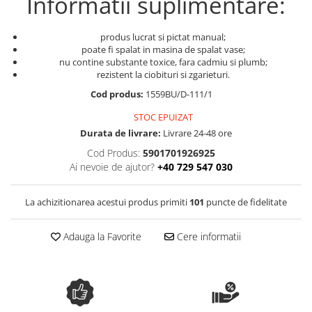
Informatii suplimentare:
Colectia Wild Hearts
Colectia Blue Spring
produs lucrat si pictat manual;
poate fi spalat in masina de spalat vase;
nu contine substante toxice, fara cadmiu si plumb;
rezistent la ciobituri si zgarieturi.
Cod produs:
1559BU/D-111/1
STOC EPUIZAT
Durata de livrare:
Livrare 24-48 ore
Cod Produs:
5901701926925
Ai nevoie de ajutor?
+40 729 547 030
La achizitionarea acestui produs primiti
101
puncte de fidelitate
Adauga la Favorite
Cere informatii