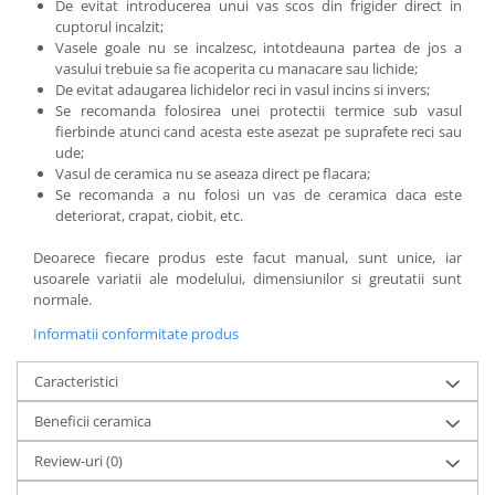
De evitat introducerea unui vas scos din frigider direct in
cuptorul incalzit;
Vasele goale nu se incalzesc, intotdeauna partea de jos a
vasului trebuie sa fie acoperita cu manacare sau lichide;
De evitat adaugarea lichidelor reci in vasul incins si invers;
Se recomanda folosirea unei protectii termice sub vasul
fierbinde atunci cand acesta este asezat pe suprafete reci sau
ude;
Vasul de ceramica nu se aseaza direct pe flacara;
Se recomanda a nu folosi un vas de ceramica daca este
deteriorat, crapat, ciobit, etc.
Deoarece fiecare produs este facut manual, sunt unice, iar
usoarele variatii ale modelului, dimensiunilor si greutatii sunt
normale.
Informatii conformitate produs
Caracteristici
Beneficii ceramica
Review-uri
(0)