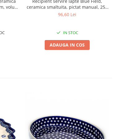
ceramica
Recipient servire lapte Blue Field,
Untier
cm, volum
ceramica smaltuita, pictat manual, 250
ceramica
ml
96,60 Lei
OC
IN STOC
ADAUGA IN COS