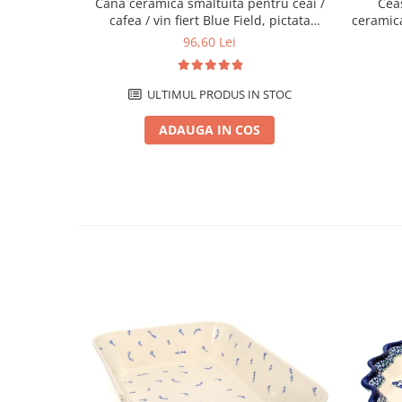
Cana ceramica smaltuita pentru ceai /
Cea
cafea / vin fiert Blue Field, pictata
ceramica
manual, 300 ml
96,60 Lei
ULTIMUL PRODUS IN STOC
ADAUGA IN COS