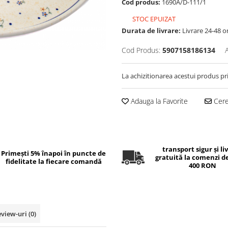
Cod produs:
1690A/D-111/1
STOC EPUIZAT
Durata de livrare:
Livrare 24-48 o
Cod Produs:
5907158186134
La achizitionarea acestui produs pr
Adauga la Favorite
Cere 
transport sigur și li
Primești 5% înapoi în puncte de
gratuită la comenzi d
fidelitate la fiecare comandă
400 RON
eview-uri
(0)