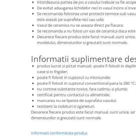
intotdeauna partea de jos a vasului trebuie sa fie acop
De evitat adaugarea lichidelor reci in vasul incins si inve
Se recomanda folosirea unei protectii termice sub vasu
este asezat pe suprafete reci sau ude;
Vasul de ceramica nu se aseaza direct pe flacara;
Se recomanda a nu folosi un vas de ceramica daca este de
Deoarece fiecare produs este facut manual ,sunt unice, i
modelului, dimensiunilor si greutatii sunt normale.
Informatii suplimentare d
produs lucrat si pictat manual; -poate fi folosit in depl
vase si in frigider;
poate fi folosit in cuptorul cu microunde;
poate fi folosit in cuptorul conventional pana la 280 °C;
nu contine substante toxice, fara cadmiu si plumb;
certificat pentru contactul cu alimentele;
mancarea nu se lipeste de suprafata vasului;
rezistent la ciobituri si zgarieturi.
Deoarece fiecare produs este facut manual, sunt unice, iar 
dimensiunilor si greutatii sunt normale.
Informatii conformitate produs