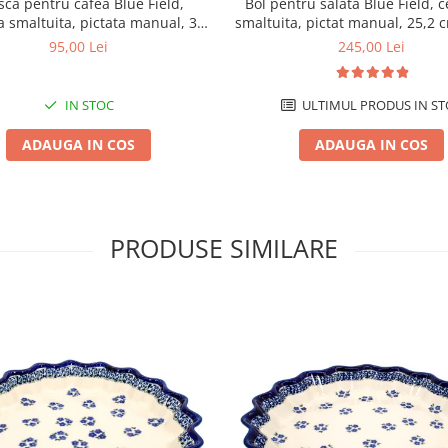
sca pentru cafea Blue Field,
Bol pentru salata Blue Field, 
 smaltuita, pictata manual, 350
smaltuita, pictat manual, 25,2 
ml
1,4 L
95,00 Lei
245,00 Lei
IN STOC
ULTIMUL PRODUS IN ST
ADAUGA IN COS
ADAUGA IN COS
PRODUSE SIMILARE