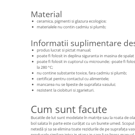
Material
ceramica, pigmenti si glazura ecologice;
materialele nu contin cadmiu si plumb;
Informatii suplimentare d
produs lucrat si pictat manual;
poate fi folosit in deplina siguranta in masina de spalat v
poate fi folosit in cuptorul cu microunde; -poate fi fol
la 280 °C;
nu contine substante toxice, fara cadmiu si plumb;
certificat pentru contactul cu alimentele;
mancarea nu se lipeste de suprafata vasului;
rezistent la ciobituri si zgarieturi.
Cum sunt facute
Bucatile de lut sunt modelate în matrițe sau la roata de ola
bol salata în parte este curățat cu un burete umed. Scopul 
netedă și sa se elimina toate rezidurile de pe suprafața vasulu
produsele similare intra in etapa in care li se lipesc manu