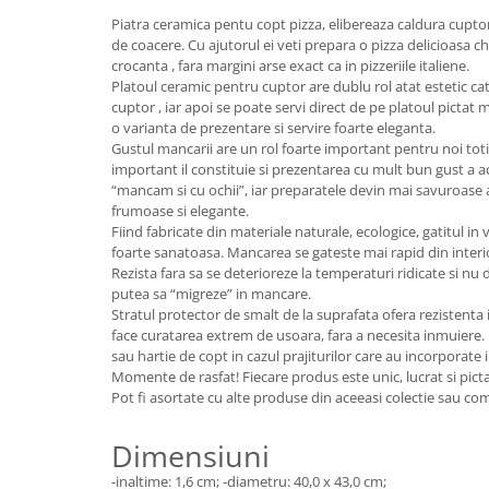
Colectia Wild Hearts
Piatra ceramica pentu copt pizza, elibereaza caldura cuptor
Colectia Blue Spring
de coacere. Cu ajutorul ei veti prepara o pizza delicioasa chi
crocanta , fara margini arse exact ca in pizzeriile italiene.
Platoul ceramic pentru cuptor are dublu rol atat estetic cat 
cuptor , iar apoi se poate servi direct de pe platoul pictat 
o varianta de prezentare si servire foarte eleganta.
Gustul mancarii are un rol foarte important pentru noi toti,
important il constituie si prezentarea cu mult bun gust a 
“mancam si cu ochii”, iar preparatele devin mai savuroase 
frumoase si elegante.
Fiind fabricate din materiale naturale, ecologice, gatitul in
foarte sanatoasa. Mancarea se gateste mai rapid din interior
Rezista fara sa se deterioreze la temperaturi ridicate si nu
putea sa “migreze” in mancare.
Stratul protector de smalt de la suprafata ofera rezistenta
face curatarea extrem de usoara, fara a necesita inmuiere.
sau hartie de copt in cazul prajiturilor care au incorporate 
Momente de rasfat! Fiecare produs este unic, lucrat si pict
Pot fi asortate cu alte produse din aceeasi colectie sau c
Dimensiuni
-inaltime: 1,6 cm; -diametru: 40,0 x 43,0 cm;