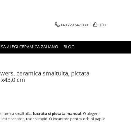
+40 729 547 030
0,00
 SA ALEGI CERAMICA ZALIANO
BLOG
lowers, ceramica smaltuita, pictata
 x43,0 cm
 ceramica smaltuita,
lucrata si pictata manual
. O alegere
tul este sanatos, usor si rapid. O incantare pentru ochi si papile