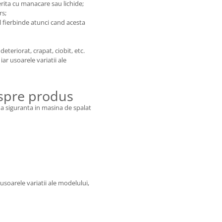
erita cu manacare sau lichide;
rs;
l fierbinde atunci cand acesta
teriorat, crapat, ciobit, etc.
ar usoarele variatii ale
espre produs
ina siguranta in masina de spalat
usoarele variatii ale modelului,