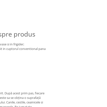
espre produs
ase si in frigider;
osit in cuptorul conventional pana
rit. După acest prim pas, fiecare
este sa se obțina o suprafață
i. Canile, cestile, ceainicele si
al manerele. Pe jumatate