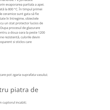
rin evaporarea partiala a apei.
tă la 800 °C. În timpul primei
e ceramice sunt gata să fie
tate în întregime, obiectele
cu un stat protector lucios de
ri. Dupa procesul de glazurare
pentru a doua oara la peste 1200
ne rezistentă, culorile devin
sparent si sticlos care
 care pot zgaria suprafata vasului;
tru piatra de
n cuptorul incalzit;