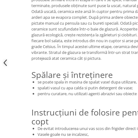
terminate, produsele obținute sunt puse la uscat, natural p
Odată uscată, ceramica este arsă în cuptor pentru prima da
arderi apa se evapora complet. După prima ardere obiectel
pictate manual cu pensula sau cu bureti speciali. Odată pic
ceramice sunt scufundate într-o baie de glazură. Acoperite 
glazură ecologică, crește rezistența la zgârieturi și ciobitu
fiecare bol salata, este introdus din nou in cuptor si arse 
grade Celsius. În timpul acestei ultime etape, ceramica devi
vibrante. Stratul de glazura se transformă într-un strat tran
protejează atat ceramica cât și pictura.
Spălare și întreținere
se poate spala in masina de spalat vase! dupa utilizare,
spalati vasul cu apa calda si putin detergent de vase;
pentru curatare, nu utilizati agenti abrazivi sau obiecte
Instrucțiuni de folosire pen
copt
De evitat introducerea unui vas scos din frigider direct i
Vasele goale nu se incalzesc,