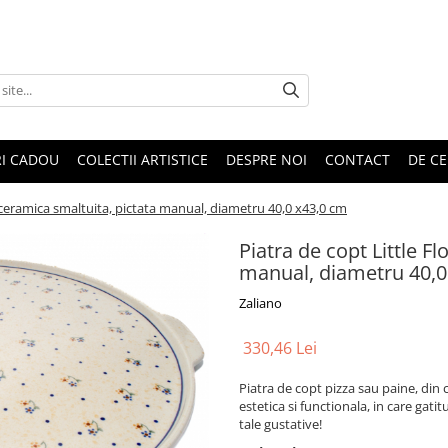
RI CADOU
COLECTII ARTISTICE
DESPRE NOI
CONTACT
DE CE
, ceramica smaltuita, pictata manual, diametru 40,0 x43,0 cm
Piatra de copt Little F
manual, diametru 40,0
Zaliano
330,46 Lei
Piatra de copt pizza sau paine, din
estetica si functionala, in care gati
tale gustative!