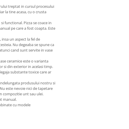
ului treptat in cursul procesului
ar la tine acasa, cu o crusta
si functional. Pizza se coace in
manual pe care a fost coapta. Este
 insa un aspect la fel de
acesteia. Nu degeaba se spune ca
atunci cand sunt servite in vase
 vase ceramice este o varianta
 si din exterior in acelasi timp.
 degaja substante toxice care ar
 indelungata produsului nostru si
 Nu este nevoie nici de tapetare
in compozitie unt sau ulei.
at manual.
ombinate cu modele