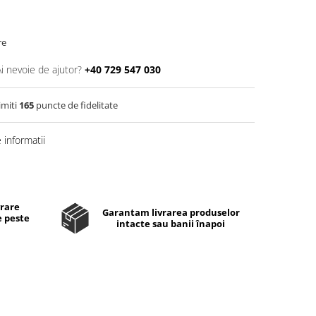
re
Ai nevoie de ajutor?
+40 729 547 030
imiti
165
puncte de fidelitate
informatii
Distribuie
pe
Facebook
vrare
Garantam livrarea produselor
e peste
intacte sau banii înapoi