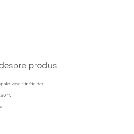
 despre produs
palat vase si in frigider;
280 °C;
b;