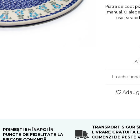
Piatra de copt piz
manual. O alegere
usor si rapi
Ai
La achizition
Adauga
TRANSPORT SIGUR Ș
PRIMEȘTI 5% ÎNAPOI ÎN
LIVRARE GRATUITĂ L
PUNCTE DE FIDELITATE LA
COMENZI DE PESTE 
FIECARE COMANDĂ