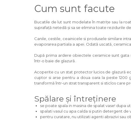
Cum sunt facute
Bucatile de lut sunt modelate în matrițe sau la roa
suprafață netedă și sa se elimina toate rezidurile de
Canile, cestile, ceainicele si produsele similare in
evaporarea partiala a apei. Odată uscată, ceramica 
După prima ardere obiectele ceramice sunt gata să
într-o baie de glazură.
Acoperite cu un stat protector lucios de glazură eco
cuptor si arse pentru a doua oara la peste 1200 gr
transformă într-un strat transparent si sticlos care p
Spălare și întreținere
se poate spala in masina de spalat vase! dupa uti
spalati vasul cu apa calda si putin detergent de 
pentru curatare, nu utilizati agenti abrazivi sau 