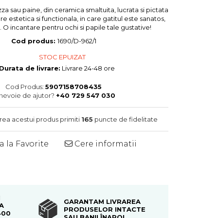
za sau paine, din ceramica smaltuita, lucrata si pictata
 estetica si functionala, in care gatitul este sanatos,
d. O incantare pentru ochi si papile tale gustative!
Cod produs:
1690/D-962/1
STOC EPUIZAT
Durata de livrare:
Livrare 24-48 ore
Cod Produs:
5907158708435
 nevoie de ajutor?
+40 729 547 030
area acestui produs primiti
165
puncte de fidelitate
 la Favorite
Cere informatii
Distribuie
pe
Facebook
I
GARANTAM LIVRAREA
A
PRODUSELOR INTACTE
400
SAU BANII ÎNAPOI