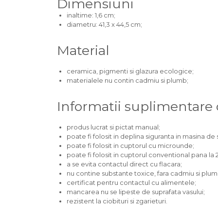
Dimensiuni
inaltime: 1,6 cm;
diametru: 41,3 x 44,5 cm;
Material
ceramica, pigmenti si glazura ecologice;
materialele nu contin cadmiu si plumb;
Informatii suplimentare
produs lucrat si pictat manual;
poate fi folosit in deplina siguranta in masina de s
poate fi folosit in cuptorul cu microunde;
poate fi folosit in cuptorul conventional pana la 
a se evita contactul direct cu flacara;
nu contine substante toxice, fara cadmiu si plum
certificat pentru contactul cu alimentele;
mancarea nu se lipeste de suprafata vasului;
rezistent la ciobituri si zgarieturi.