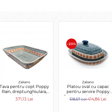
-20%
Zaliano
Zaliano
Platou oval cu capac
Tava pentru copt Poppy
pentru servire Poppy
Rain, dreptunghiulara,
Rain, ceramica smaltuita
ceramica smaltuita,
414,86 Lei
371,13 Lei
518,57 Lei
pictat manual, 13,5 x 39,
pictata manual, 27,5 x
cm
33,3 cm, volum 3,4 L