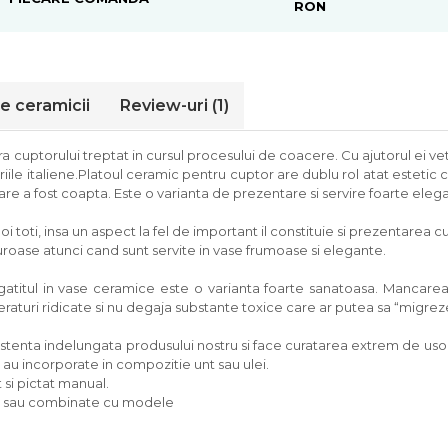
RON
le ceramicii
Review-uri
(1)
 cuptorului treptat in cursul procesului de coacere. Cu ajutorul ei veti
riile italiene.Platoul ceramic pentru cuptor are dublu rol atat estetic ca
re a fost coapta. Este o varianta de prezentare si servire foarte eleg
oi toti, insa un aspect la fel de important il constituie si prezentare
uroase atunci cand sunt servite in vase frumoase si elegante.
 gatitul in vase ceramice este o varianta foarte sanatoasa. Mancarea s
eraturi ridicate si nu degaja substante toxice care ar putea sa “migre
zistenta indelungata produsului nostru si face curatarea extrem de usoa
e au incorporate in compozitie unt sau ulei.
 si pictat manual.
tie sau combinate cu modele