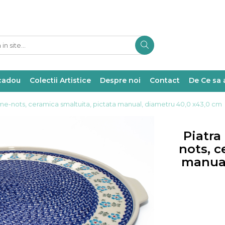
 cadou
Colectii Artistice
Despre noi
Contact
De Ce sa 
me-nots, ceramica smaltuita, pictata manual, diametru 40,0 x43,0 cm
Piatra
nots, c
manual