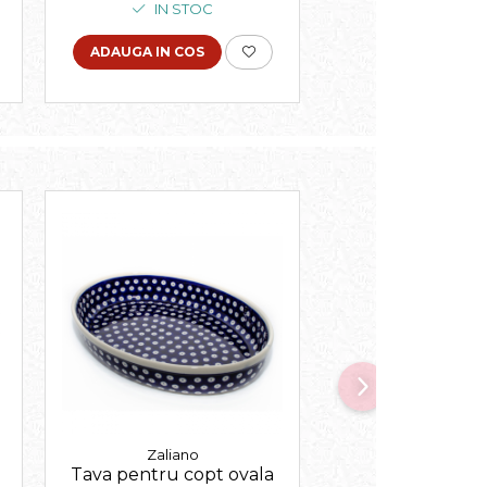
IN STOC
ULTIMUL PRODUS
ADAUGA IN COS
ADAUGA IN COS
Zaliano
Zaliano
Tava pentru copt ovala
Tava pentru co