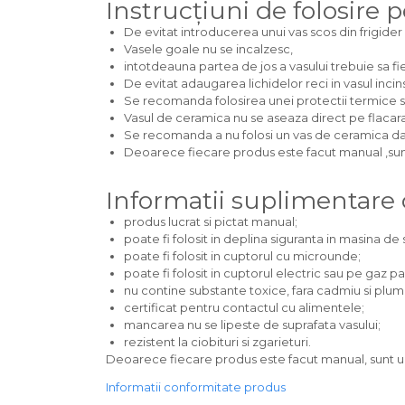
Instrucțiuni de folosire 
De evitat introducerea unui vas scos din frigider d
Vasele goale nu se incalzesc,
intotdeauna partea de jos a vasului trebuie sa f
De evitat adaugarea lichidelor reci in vasul incins 
Se recomanda folosirea unei protectii termice s
Vasul de ceramica nu se aseaza direct pe flacara
Se recomanda a nu folosi un vas de ceramica daca
Deoarece fiecare produs este facut manual ,sunt u
Informatii suplimentare
produs lucrat si pictat manual;
poate fi folosit in deplina siguranta in masina de s
poate fi folosit in cuptorul cu microunde;
poate fi folosit in cuptorul electric sau pe gaz p
nu contine substante toxice, fara cadmiu si plum
certificat pentru contactul cu alimentele;
mancarea nu se lipeste de suprafata vasului;
rezistent la ciobituri si zgarieturi.
Deoarece fiecare produs este facut manual, sunt unic
Informatii conformitate produs