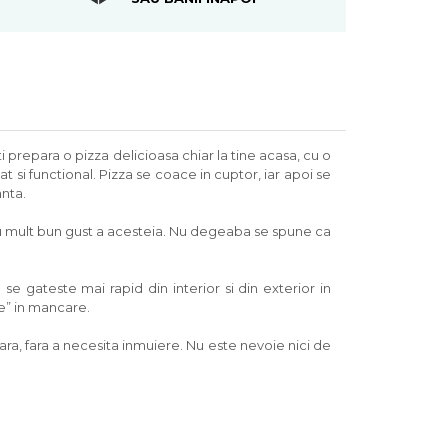
 prepara o pizza delicioasa chiar la tine acasa, cu o
t si functional. Pizza se coace in cuptor, iar apoi se
anta.
a cu mult bun gust a acesteia. Nu degeaba se spune ca
e gateste mai rapid din interior si din exterior in
ze” in mancare.
ra, fara a necesita inmuiere. Nu este nevoie nici de