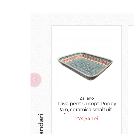
Zaliano
Tava pentru copt Poppy
Rain, ceramica smaltuita,
pictata manual, 22,5 x
274,54 Lei
29,5 cm, volum 1,7 L