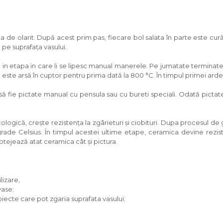
ta de olarit. După acest prim pas, fiecare bol salata în parte este c
 pe suprafața vasului.
tra in etapa in care li se lipesc manual manerele. Pe jumatate terminate
este arsă în cuptor pentru prima dată la 800 °C. În timpul primei ard
 fie pictate manual cu pensula sau cu bureti speciali. Odată pictat
logică, crește rezistența la zgârieturi și ciobituri. Dupa procesul de g
ade Celsius. În timpul acestei ultime etape, ceramica devine reziste
rotejează atat ceramica cât și pictura.
lizare,
vase;
obiecte care pot zgaria suprafata vasului;