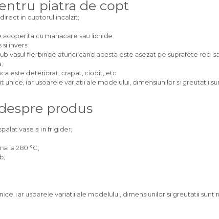
pentru piatra de copt
irect in cuptorul incalzit;
ie acoperita cu manacare sau lichide;
si invers;
ub vasul fierbinde atunci cand acesta este asezat pe suprafete reci s
;
 este deteriorat, crapat, ciobit, etc.
nice, iar usoarele variatii ale modelului, dimensiunilor si greutatii s
 despre produs
palat vase si in frigider;
ana la 280 °C;
b;
e, iar usoarele variatii ale modelului, dimensiunilor si greutatii sunt