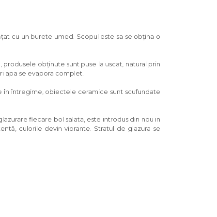
urățat cu un burete umed. Scopul este sa se obțina o
, produsele obținute sunt puse la uscat, natural prin
eri apa se evapora complet.
e în întregime, obiectele ceramice sunt scufundate
lazurare fiecare bol salata, este introdus din nou in
ntă, culorile devin vibrante. Stratul de glazura se