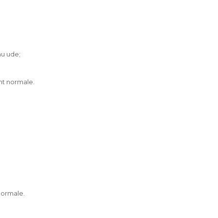
au ude;
unt normale.
 normale.