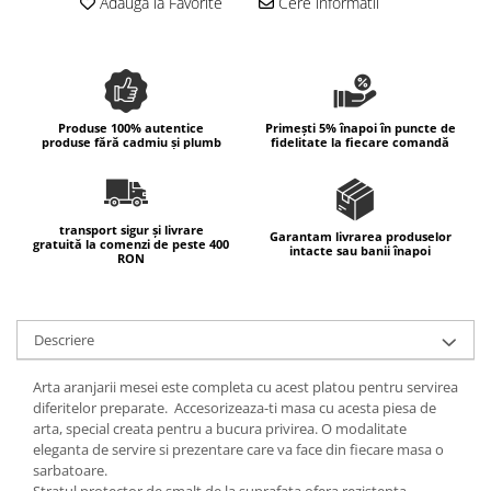
Adauga la Favorite
Cere informatii
Colectia Wild Hearts
Colectia Blue Spring
Produse 100% autentice
Primești 5% înapoi în puncte de
produse fără cadmiu și plumb
fidelitate la fiecare comandă
transport sigur și livrare
Garantam livrarea produselor
gratuită la comenzi de peste 400
intacte sau banii înapoi
RON
Descriere
Arta aranjarii mesei este completa cu acest platou pentru servirea
diferitelor preparate. Accesorizeaza-ti masa cu acesta piesa de
arta, special creata pentru a bucura privirea. O modalitate
eleganta de servire si prezentare care va face din fiecare masa o
sarbatoare.
Stratul protector de smalt de la suprafata ofera rezistenta