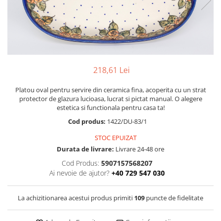
Boluri
Colectiile Flowers
Farfurii
Colectia Forget-me-nots
Colectia Basket of Blue
Recipiente depozitare
Colectii Artistice
Vaze
Colectiile Country
218,61 Lei
Accesorii decorative
Colectia Sweet Dreams
Accesorii masa
Platou oval pentru servire din ceramica fina, acoperita cu un strat
Colectia Leaf Bed
protector de glazura lucioasa, lucrat si pictat manual. O alegere
Baie
Colectia Autumn Garden
estetica si functionala pentru casa ta!
Colectia Little Flowers
Cod produs:
1422/DU-83/1
Colectia Berries
STOC EPUIZAT
Durata de livrare:
Livrare 24-48 ore
Colectia Butterfly Dance
Cod Produs:
5907157568207
Colectia Morning Sunrise
Ai nevoie de ajutor?
+40 729 547 030
Colectia Infinity
Colectia Morning Glory
La achizitionarea acestui produs primiti
109
puncte de fidelitate
Colectia Blue Sea