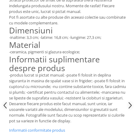
indelungata produsului nostru. Momente de rasfat! Fiecare
produs este unic, lucrat si pictat manual.
Pot fi asortate cu alte produse din aceeasi colectie sau combinate
cu modele complementare.
Dimensiuni
-inaltime: 3,3 cm; -latime: 16,8 cm; -lungime: 27,3 cm;
Material
-ceramica, pigmenti si glazura ecologice;
Informatii suplimentare
despre produs
-produs lucrat si pictat manual; -poate fi folosit in deplina
siguranta in masina de spalat vase si in frigider; -poate fi folosit in
cuptorul cu microunde; -nu contine substante toxice, fara cadmiu
si plumb; -certificat pentru contactul cu alimentele; -mancarea nu
se lipeste de suprafata vasului; -rezistent la ciobituri si zgarieturi.
Deoarece fiecare produs este facut manual, sunt unice, iar
usoarele variatii ale modelului, dimensiunilor si greutatii sunt
normale. Fotografiile sunt facute cu scop reprezentativ si culorile
pot sa varieze in functie de display.
Informatii conformitate produs