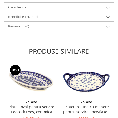
Caracteristici
Beneficiile ceramicii
Review-uri
(0)
PRODUSE SIMILARE
NOU
Zaliano
Zaliano
Platou oval pentru servire
Platou rotund cu manere
Peacock Eyes, ceramica
pentru servire Snowflakes,
smaltuita, pictat manual,
ceramica smaltuita, pictat