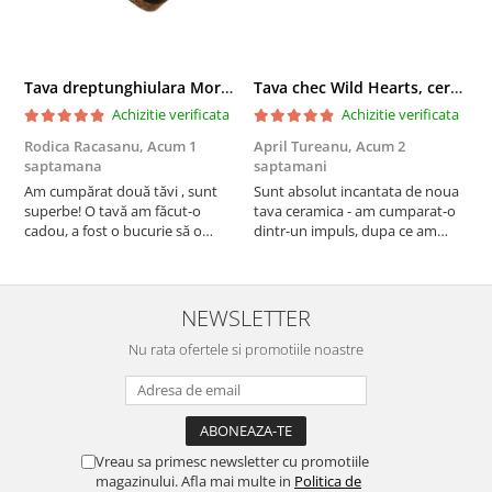
Tava dreptunghiulara Morning Sunrise, ceramica smaltuita, pictata manual, 27,0 X 32, 5 cm
Tava chec Wild Hearts, ceramica smaltuita, pictata manual, 31,0 X 12,0 cm
Achizitie verificata
Achizitie verificata
Rodica Racasanu,
Acum 1
April Tureanu,
Acum 2
O
saptamana
saptamani
s
Am cumpărat două tăvi , sunt
Sunt absolut incantata de noua
O
superbe! O tavă am făcut-o
tava ceramica - am cumparat-o
o
cadou, a fost o bucurie să o
dintr-un impuls, dupa ce am
s
daruiesc si un cadou de suflet!
aruncat la cos una din tavile
c
Cealaltă este pentru familia mea,
mele de chec, pe care apareau
c
este o plăcere să o folosim, are
pete de rugina dupa spalare.
d
viață. Vă mulțumesc!
Aceasta ma va scapa de aceasta
s
NEWSLETTER
neplacere, in plus este tare
Nu rata ofertele si promotiile noastre
frumoasa, o ...
Vreau sa primesc newsletter cu promotiile
magazinului. Afla mai multe in
Politica de