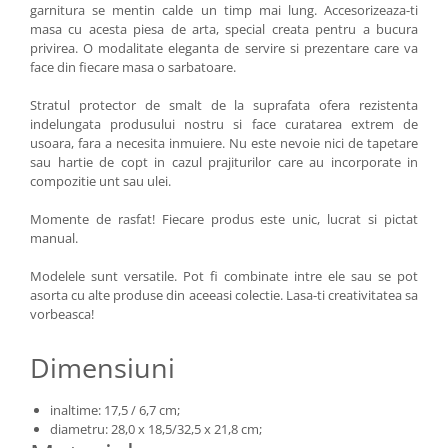
garnitura se mentin calde un timp mai lung. Accesorizeaza-ti
masa cu acesta piesa de arta, special creata pentru a bucura
privirea. O modalitate eleganta de servire si prezentare care va
face din fiecare masa o sarbatoare.
Stratul protector de smalt de la suprafata ofera rezistenta
indelungata produsului nostru si face curatarea extrem de
usoara, fara a necesita inmuiere. Nu este nevoie nici de tapetare
sau hartie de copt in cazul prajiturilor care au incorporate in
compozitie unt sau ulei.
Momente de rasfat! Fiecare produs este unic, lucrat si pictat
manual.
Modelele sunt versatile. Pot fi combinate intre ele sau se pot
asorta cu alte produse din aceeasi colectie. Lasa-ti creativitatea sa
vorbeasca!
Dimensiuni
inaltime: 17,5 / 6,7 cm;
diametru: 28,0 x 18,5/32,5 x 21,8 cm;