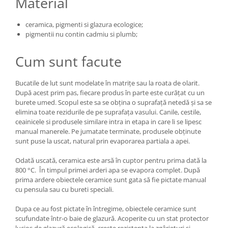
Material
ceramica, pigmenti si glazura ecologice;
pigmentii nu contin cadmiu si plumb;
Cum sunt facute
Bucatile de lut sunt modelate în matrițe sau la roata de olarit.
După acest prim pas, fiecare produs în parte este curățat cu un
burete umed. Scopul este sa se obțina o suprafață netedă și sa se
elimina toate rezidurile de pe suprafața vasului. Canile, cestile,
ceainicele si produsele similare intra in etapa in care li se lipesc
manual manerele. Pe jumatate terminate, produsele obținute
sunt puse la uscat, natural prin evaporarea partiala a apei.
Odată uscată, ceramica este arsă în cuptor pentru prima dată la
800 °C. În timpul primei arderi apa se evapora complet. După
prima ardere obiectele ceramice sunt gata să fie pictate manual
cu pensula sau cu bureti speciali.
Dupa ce au fost pictate în întregime, obiectele ceramice sunt
scufundate într-o baie de glazură. Acoperite cu un stat protector