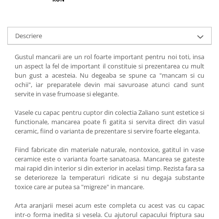
Descriere
Gustul mancarii are un rol foarte important pentru noi toti, insa
un aspect la fel de important il constituie si prezentarea cu mult
bun gust a acesteia. Nu degeaba se spune ca "mancam si cu
ochii", iar preparatele devin mai savuroase atunci cand sunt
servite in vase frumoase si elegante.
Vasele cu capac pentru cuptor din colectia Zaliano sunt estetice si
functionale, mancarea poate fi gatita si servita direct din vasul
ceramic, fiind o varianta de prezentare si servire foarte eleganta.
Fiind fabricate din materiale naturale, nontoxice, gatitul in vase
ceramice este o varianta foarte sanatoasa. Mancarea se gateste
mai rapid din interior si din exterior in acelasi timp. Rezista fara sa
se deterioreze la temperaturi ridicate si nu degaja substante
toxice care ar putea sa "migreze" in mancare.
Arta aranjarii mesei acum este completa cu acest vas cu capac
intr-o forma inedita si vesela. Cu ajutorul capacului friptura sau