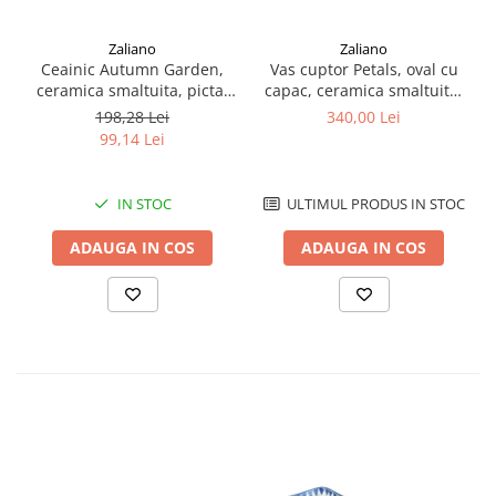
Zaliano
Zaliano
Ceainic Autumn Garden,
Vas cuptor Petals, oval cu
ceramica smaltuita, pictat
capac, ceramica smaltuita,
manual, 300 ml
pictat manual, 21,5 x 26,0
198,28 Lei
340,00 Lei
cm, volum 1,2 L
99,14 Lei
IN STOC
ULTIMUL PRODUS IN STOC
ADAUGA IN COS
ADAUGA IN COS