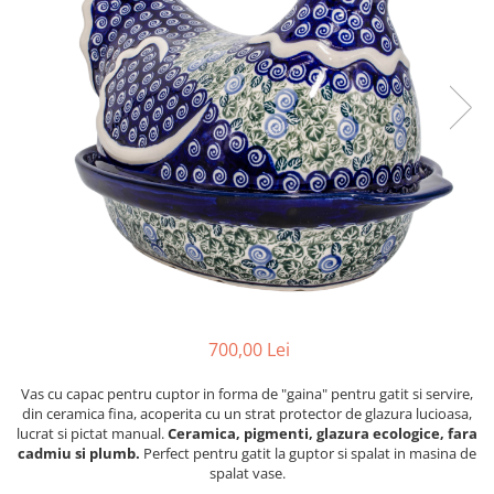
Boluri
Colectiile Flowers
Farfurii
Colectia Forget-me-nots
Colectia Basket of Blue
Recipiente depozitare
Colectii Artistice
Vaze
Colectiile Country
Accesorii decorative
Colectia Sweet Dreams
Accesorii masa
Colectia Leaf Bed
Baie
Colectia Autumn Garden
Colectia Little Flowers
Colectia Berries
Colectia Butterfly Dance
700,00 Lei
Colectia Morning Sunrise
Vas cu capac pentru cuptor in forma de "gaina" pentru gatit si servire,
Colectia Infinity
din ceramica fina, acoperita cu un strat protector de glazura lucioasa,
lucrat si pictat manual.
Ceramica, pigmenti, glazura ecologice, fara
Colectia Morning Glory
cadmiu si plumb.
Perfect pentru gatit la guptor si spalat in masina de
Colectia Blue Sea
spalat vase.