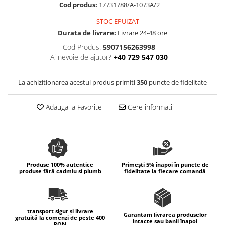
Colectia Wild Hearts
Cod produs:
17731788/A-1073A/2
Colectia Blue Spring
STOC EPUIZAT
Durata de livrare:
Livrare 24-48 ore
Cod Produs:
5907156263998
Ai nevoie de ajutor?
+40 729 547 030
La achizitionarea acestui produs primiti
350
puncte de fidelitate
Adauga la Favorite
Cere informatii
Produse 100% autentice
Primești 5% înapoi în puncte de
produse fără cadmiu și plumb
fidelitate la fiecare comandă
transport sigur și livrare
Garantam livrarea produselor
gratuită la comenzi de peste 400
intacte sau banii înapoi
RON