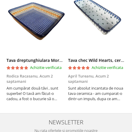
Tava dreptunghiulara Morning Sunrise, ceramica smaltuita, pictata manual, 27,0 X 32, 5 cm
Tava chec Wild Hearts, ceramica smaltuita, pictata manual, 31,0 X 12,0 cm
Achizitie verificata
Achizitie verificata
Rodica Racasanu,
Acum 2
April Tureanu,
Acum 2
O
saptamani
saptamani
s
Am cumpărat două tăvi , sunt
Sunt absolut incantata de noua
O
superbe! O tavă am făcut-o
tava ceramica - am cumparat-o
o
cadou, a fost o bucurie să o
dintr-un impuls, dupa ce am
s
daruiesc si un cadou de suflet!
aruncat la cos una din tavile
c
Cealaltă este pentru familia mea,
mele de chec, pe care apareau
c
este o plăcere să o folosim, are
pete de rugina dupa spalare.
d
viață. Vă mulțumesc!
Aceasta ma va scapa de aceasta
s
NEWSLETTER
neplacere, in plus este tare
Nu rata ofertele si promotiile noastre
frumoasa, o ...