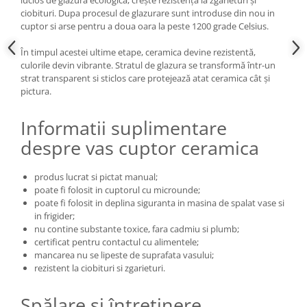
lucios de glazură ecologică, crește rezistența la zgârieturi și
ciobituri. Dupa procesul de glazurare sunt introduse din nou in
cuptor si arse pentru a doua oara la peste 1200 grade Celsius.
În timpul acestei ultime etape, ceramica devine rezistentă,
culorile devin vibrante. Stratul de glazura se transformă într-un
strat transparent si sticlos care protejează atat ceramica cât și
pictura.
Informatii suplimentare
despre vas cuptor ceramica
produs lucrat si pictat manual;
poate fi folosit in cuptorul cu microunde;
poate fi folosit in deplina siguranta in masina de spalat vase si
in frigider;
nu contine substante toxice, fara cadmiu si plumb;
certificat pentru contactul cu alimentele;
mancarea nu se lipeste de suprafata vasului;
rezistent la ciobituri si zgarieturi.
Spălare și întreținere