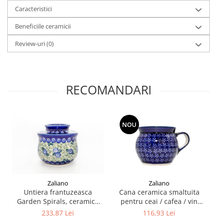
Caracteristici
Beneficiile ceramicii
Review-uri
(0)
RECOMANDARI
NOU
Zaliano
Zaliano
Untiera frantuzeasca
Cana ceramica smaltuita
Garden Spirals, ceramica
pentru ceai / cafea / vin
smaltuita, pictata manual,
fiert Navy Blue, in forma de
233,87 Lei
116,93 Lei